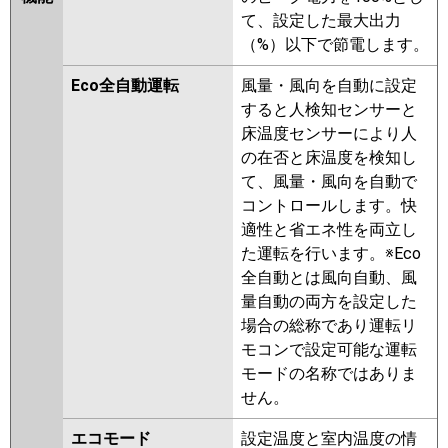
RUSB14034XU
RUHB14031MUB
ERMP140HE6
て、設定した最大出力
RUEB14031MUB
RUSB14033MUB
（%）以下で節電します。
日立
RCI-GP140RHNP6
RCI-
RUHB14031MU
RUHB14031XU
GP140RSHP12
Eco全自動運転
風量・風向を自動に設定
RUEB14031MU
RUEB14031XU
すると人検知センサーと
RUSB14033MU
RUSB14033XU
三菱重工
FDTV1406HP6SA-rak
床温度センサーにより人
RUEB14031M
RUEB14031X
FDTV1406HP6SA-airf
の在否と床温度を検知し
RUHB14031M
RUHB14031X
FDTV1406HP6SA
て、風量・風向を自動で
AUHB14074M
AUHB14074M-R
FDTV1406HP6SA-osj
コントロールします。快
AUHB14074X
AUHB14074X-R
適性と省エネ性を両立し
AUEB14037M
AUEB14037X
パナソニック
PA-P140U7KDNC
PA-
た運転を行います。※Eco
RUSB14033M
RUSB14033X
P140U7KDNCX
PA-P140U7KDC
全自動とは風向自動、風
AUEB14077M
AUEB14077X
PA-P140U7HDC
PA-P140U7HDNC
量自動の両方を設定した
AUSB14077M
AUSB14077X
PA-P140U7HDNCX
場合の総称であり運転リ
三菱電機
PLZX-HRMP140H5
PLZX-
モコンで設定可能な運転
HRMP140HBF5
PLZX-
モードの名称ではありま
HRMP140HF5
PLZX-
せん。
HRMP140HFG5
PLZX-
エコモード
設定温度と室内温度の情
ERMP140H5
PLZX-