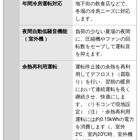
年間冷房運転対応
地下街の飲食店などで、
冬場の冷房ニーズに対応
します。
夜間自動低騒音機能
負荷の少ない夏場の夜間
（ 室外機 ）
に、圧縮機やファンの回
転数をセーブして運転音
を抑えます。
余熱再利用運転
運転停止後の余熱を再利
用してデフロスト（霜取
り）を行い、翌朝の暖房
において連続運転を長く
継続させ、快適にしま
す。（リモコンで現地設
定）（注）・余熱再利用
運転には約0.15kWhの電力
を消費します（。室外
2℃、室内20℃時、室外機