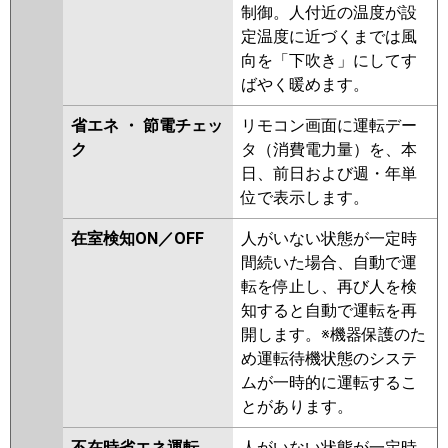
GP140RSHP11
RCI-GP140RHNP4
制御。人付近の温度が設
RCI-GP140RSHP9
RCI-
定温度に近づくまでは風
GP140RHNP3
RCI-GP140RSHP8
向を「下吹き」にしてす
RCI-GP140RHNP2
RCI-
ばやく暖めます。
GP140RSHP7
RCI-GP140RHNP1
RCI-GP140RSHP6
RCI-
省エネ ・ 節電チェッ
リモコン画面に運転デー
GP140RSHP5
RCI-GP140RHNP
ク
タ（消費電力量）を、本
RCI-GP140RSHP4
RCI-
日、前日および週・年単
AP140HNP9-kobe
RCI-
位で表示します。
AP140HNP9
RCI-GP140RSHP3
在室検知ON／OFF
人がいない状態が一定時
三菱重工
FDTV1406HP6S
FDTV1406HP6S-
間続いた場合、自動で運
rak
FDTV1406HP6S-airf
転を停止し、再び人を検
FDTV1406HP6S-osj
知すると自動で運転を再
FDTK1405HP5SA-rak
開します。※機器保護のた
FDTK1405HP5SA-airf
め運転待機状態のシステ
FDTK1405HP5SA
ムが一時的に運転するこ
FDTK1405HP5SA-osj
とがあります。
FDTV1405HPA5SA
不在時省エネ運転
人がいない状態が一定時