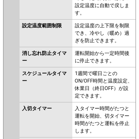
PA-P140U6KDNB
PA-P140U6CDB
設定温度に自動で戻しま
PA-P140U6CDNB
PA-P140U6HDB
す。
PA-P140U6HDNB
PA-P140U6KD
PA-P140U6KDN
PA-P140U6HD
設定温度範囲制限
設定温度の上下限を制限
PA-P140U6HDN
でき、冷やし（暖め）過
ぎを防止できます。
消し忘れ防止タイマ
運転開始から一定時間後
ー
に停止できます。
スケジュールタイマ
1週間で曜日ごとの
ー
ON/OFF時間と温度設定、
休業日（終日OFF）が設
定できます。
入切タイマー
入タイマー時間がたつと
運転を開始、切タイマー
時間がたつと運転を停止
します。