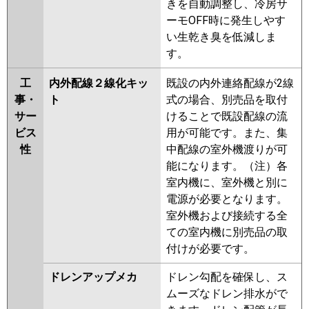
きを自動調整し、冷房サ
ーモOFF時に発生しやす
い生乾き臭を低減しま
す。
工
内外配線２線化キッ
既設の内外連絡配線が2線
事・
ト
式の場合、別売品を取付
サー
けることで既設配線の流
ビス
用が可能です。また、集
性
中配線の室外機渡りが可
能になります。（注）各
室内機に、室外機と別に
電源が必要となります。
室外機および接続する全
ての室内機に別売品の取
付けが必要です。
ドレンアップメカ
ドレン勾配を確保し、ス
ムーズなドレン排水がで