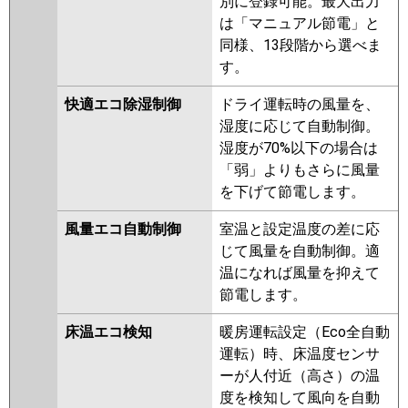
別に登録可能。最大出力
HRMP140EFZ
PLZX-HRMP140EZ
は「マニュアル節電」と
PLZX-ERMP140EEZ
PLZX-
同様、13段階から選べま
ERMP140EZ
PLZX-ERMP140ELEZ
す。
PLZX-HRMP140EFGY
PLZX-
快適エコ除湿制御
ドライ運転時の風量を、
HRMP140EFY
PLZX-HRMP140EY
湿度に応じて自動制御。
PLZX-ERMP140EEY
PLZX-
湿度が70%以下の場合は
ERMP140EY
PLZX-ERMP140ELEY
「弱」よりもさらに風量
PLZX-HRMP140EFGV
PLZX-
を下げて節電します。
HRMP140EFV
PLZX-HRMP140EV
PLZX-ERMP140EEW
PLZX-
風量エコ自動制御
室温と設定温度の差に応
ERMP140EW
PLZX-
じて風量を自動制御。適
ERMP140ELEW
PLZX-
温になれば風量を抑えて
ERMP140EEV
PLZX-ERMP140EV
節電します。
PLZX-ERMP140ELEV
PLZX-
ERMP140EER
PLZX-ERMP140ER
床温エコ検知
暖房運転設定（Eco全自動
PLZX-ERMP140ELER
運転）時、床温度センサ
ーが人付近（高さ）の温
日立
RCI-GP140RHNP5
RCI-
度を検知して風向を自動