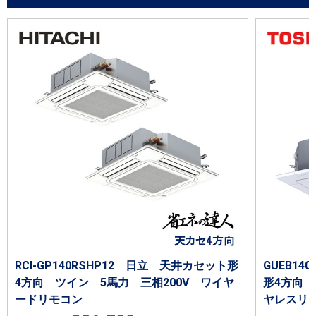
RCI-GP140RSHP12 日立 天井カセット形
GUEB14
4方向 ツイン 5馬力 三相200V ワイヤ
形4方向 
ードリモコン
ヤレスリ