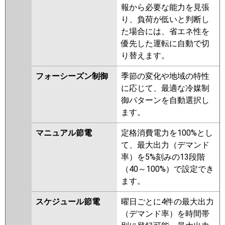
報から必要な能力を見張
ERMP140HLE5
PLZX-
り、負荷が低いと判断し
ERMP140HE5
PLZX-
た場合には、省エネ性を
HRMP140HF4
PLZX-HRMP140H4
優先した運転に自動で切
PLZX-HRMP140HFG4
PLZX-
り替えます。
HRMP140HBF4
PLZX-
ERMP140H4
PLZX-
フォーシーズン制御
季節の変化や地域の特性
ERMP140HLE4
PLZX-
に応じて、最適な冷媒制
ERMP140HE4
PLZX-
御パターンを自動選択し
HRMP140HFG3
PLZX-
ます。
HRMP140HF3
PLZX-HRMP140H3
PLZX-ERMP140HE3
PLZX-
マニュアル節電
定格消費電力を100%とし
ERMP140H3
PLZX-
て、最大出力（デマンド
ERMP140HLE3
PLZX-
率）を5%刻みの13段階
HRMP140H2
PLZX-
（40～100%）で設定でき
HRMP140HFG2
PLZX-
ます。
HRMP140HF2
PLZX-
ERMP140HE2
PLZX-ERMP140H2
スケジュール節電
曜日ごとに4件の最大出力
PLZX-ERMP140HLE2
PLZX-
（デマンド率）を時間帯
HRMP140EFGZ
PLZX-