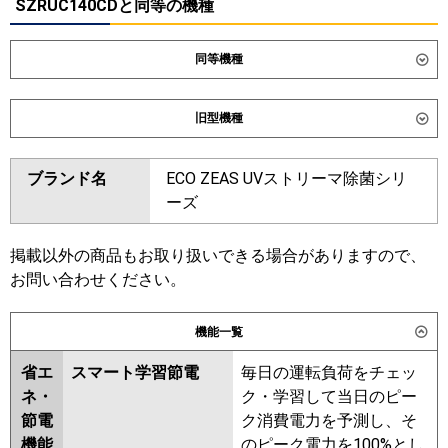
SZRUC140CDと同等の機種
同等機種
ダイキン
SZRC140CD
SZRC140CND
旧型機種
SDRC140BBD
SDRC140BBND
SDRUC140BBD
ダイキン
SZRC140BYND
SZRC140BYD
ブランド名
ECO ZEAS UVストリーマ除菌シリ
SZRUC140BYD
SZRC140BJD
東芝
GUHB140111MUB
GUHB140111XU
ーズ
SZRC140BJND
SZRJC140BJD
GUEB140111XU
GUEB140111MUB
SZRJC140BFD
SDRC140BD
GUSB140141MUB
GUSB140141XU
SDRC140BND
SZRC140BFD
掲載以外の商品もお取り扱いできる場合がありますので、
GUSB14014P1XU
SZRC140BFND
SZRC140BCND
お問い合わせください。
GUSB14014P1MUB
SZRC140BCD
三菱電機
PLZX-HRMP140HF6
PLZX-
機能一覧
東芝
GUHB14011XU
GUHB14011MUB
HRMP140H6
PLZX-
GUEB14011MUB
GUEB14011XU
HRMP140HFG6
PLZX-
省エ
スマート学習節電
毎日の運転負荷をチェッ
GUSB14014MUB
GUSB14014XU
HRMP140HBF6
PLZX-
ネ・
ク・学習して当日のピー
GUSB14014PMUB
ERMP140H6
PLZX-
節電
ク消費電力を予測し、そ
GUSB14014PXU
RUSB14034MUB
ERMP140HLE6
PLZX-
機能
のピーク電力を100%とし