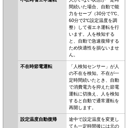
FDTV1405HPA5SA-osj
間続いた場合、自動で能
FDTV1405HPA5SA-rak
力をセーブ（30分で1℃、
FDTV1405HPA5SA-airf
60分で2℃設定温度を調
FDTK1405HP5S
FDTK1405HP5S-
整）して省エネ運転を行
osj
FDTK1405HP5S-rak
います。人を検知する
FDTK1405HP5S-airf
と、自動で急速復帰する
FDTV1405HPA5S-osj
ため快適性を損ないませ
FDTV1405HPA5S-rak
ん。
FDTV1405HPA5S-airf
FDTV1405HPA5S
不在時節電運転
「人検知センサー」が人
FDTV1405HPA5S-rakuri-na
の不在を検知。不在が一
FDTV1405HPA5S-airflex
定時間続いたとき、自動
で消費電力を抑えた節電
パナソニック
PA-P140U7KDNBX
PA-
運転に切換え、人を検知
P140U7HDNBX
PA-P140U7KDB
すると自動で通常運転を
PA-P140U7KDNB
PA-P140U7HDB
再開します。
PA-P140U7HDNB
PA-P140U7KD
PA-P140U7KDN
PA-P140U7HD
設定温度自動復帰
途中で設定温度を変更し
PA-P140U7HDN
PA-P140U6KDB
ても一定時間後には元の