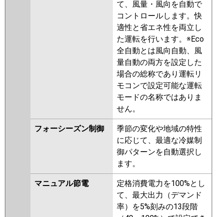
PCZX-ERMP80SKL2
PCZX-
て、風量・風向を自動で
ERMP80SK2
PCZX-ERMP80SKLZ
コントロールします。快
PCZX-ERMP80SKZ
PCZX-
適性と省エネ性を両立し
ERMP80SKY
PCZX-ERMP80SKLY
た運転を行います。※Eco
PCZX-ERMP80SKLV
PCZX-
全自動とは風向自動、風
ERMP80SKV
PCZX-ERMP80SKLR
量自動の両方を設定した
PCZX-ERMP80SKR
場合の総称であり運転リ
モコンで設定可能な運転
日立
RPC-GP80RSHPJ9
RPC-
モードの名称ではありま
GP80RSHPJ8
RPC-GP80RSHPJ7
せん。
RPC-GP80RSHPJ6
RPC-
GP80RSHPJ5
RPC-GP80RSHPJ4
フォーシーズン制御
季節の変化や地域の特性
RPC-GP80RSHPJ3
に応じて、最適な冷媒制
御パターンを自動選択し
三菱重工
FDEV805HKP5SA
ます。
FDEV805HKP5S
マニュアル節電
定格消費電力を100%とし
パナソニック
て、最大出力（デマンド
率）を5%刻みの13段階