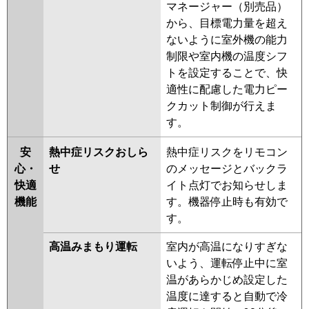
マネージャー（別売品）
から、目標電力量を超え
ないように室外機の能力
制限や室内機の温度シフ
トを設定することで、快
適性に配慮した電力ピー
クカット制御が行えま
す。
安
熱中症リスクおしら
熱中症リスクをリモコン
心・
せ
のメッセージとバックラ
快適
イト点灯でお知らせしま
機能
す。機器停止時も有効で
す。
高温みまもり運転
室内が高温になりすぎな
いよう、運転停止中に室
温があらかじめ設定した
温度に達すると自動で冷