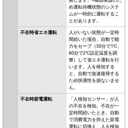
開します。※機器保護のた
め運転待機状態のシステ
ムが一時的に運転するこ
とがあります。
不在時省エネ運転
人がいない状態が一定時
間続いた場合、自動で能
力をセーブ（30分で1℃、
60分で2℃設定温度を調
整）して省エネ運転を行
います。人を検知する
と、自動で急速復帰する
ため快適性を損ないませ
ん。
不在時節電運転
「人検知センサー」が人
の不在を検知。不在が一
定時間続いたとき、自動
で消費電力を抑えた節電
運転に切換え、人を検知