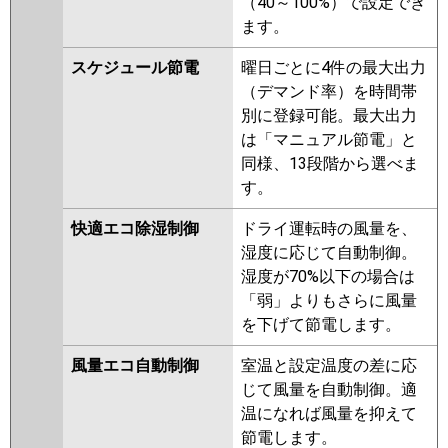
（40～100%）で設定でき
ます。
スケジュール節電
曜日ごとに4件の最大出力
（デマンド率）を時間帯
別に登録可能。最大出力
は「マニュアル節電」と
同様、13段階から選べま
す。
快適エコ除湿制御
ドライ運転時の風量を、
湿度に応じて自動制御。
湿度が70%以下の場合は
「弱」よりもさらに風量
を下げて節電します。
風量エコ自動制御
室温と設定温度の差に応
じて風量を自動制御。適
温になれば風量を抑えて
節電します。