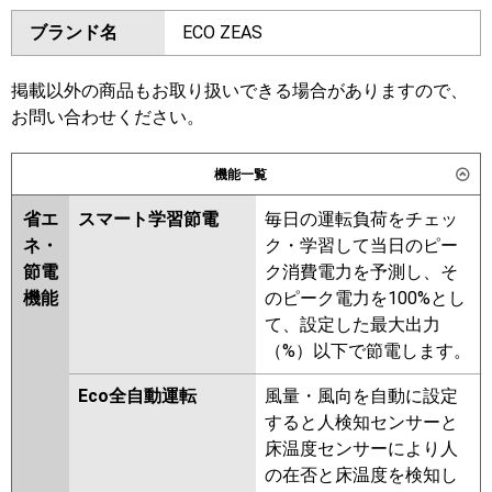
ダイキン
SZRH80BYVD
SZRH80BYNVD
東芝
GCSB08013JXU
ブランド名
ECO ZEAS
SZRHU80BYVD
SZRH80BJVD
GCSB08013JMUB
SZRH80BJNVD
SZRU80BJVD
三菱電機
PCZX-ERMP80SKL6
PCZX-
SZRU80BJNVD
SZRHU80BJVD
掲載以外の商品もお取り扱いできる場合がありますので、
ERMP80SK6
SZRH80BFVD
SZRH80BFNVD
お問い合わせください。
SZRU80BFNVD
SZRHU80BFVD
日立
RPC-GP80RSHPJ11
SZRHU80BCVD
SZRH80BCVD
機能一覧
SZRH80BCNVD
SZRU80BCNVD
三菱重工
省エ
スマート学習節電
毎日の運転負荷をチェッ
SZRU80BCVD
ネ・
ク・学習して当日のピー
パナソニック
東芝
RCSB08043JMUB
節電
ク消費電力を予測し、そ
RCSB08043JMU
RCSB08043JXU
機能
のピーク電力を100%とし
RCSB08033JM
RCSB08033JX
て、設定した最大出力
ACSB08087JM
ACSB08087JX
（%）以下で節電します。
三菱電機
PCZX-ERMP80SKL5
PCZX-
Eco全自動運転
風量・風向を自動に設定
ERMP80SK5
PCZX-ERMP80SKL4
すると人検知センサーと
PCZX-ERMP80SK4
PCZX-
床温度センサーにより人
ERMP80SK3
PCZX-ERMP80SKL3
の在否と床温度を検知し