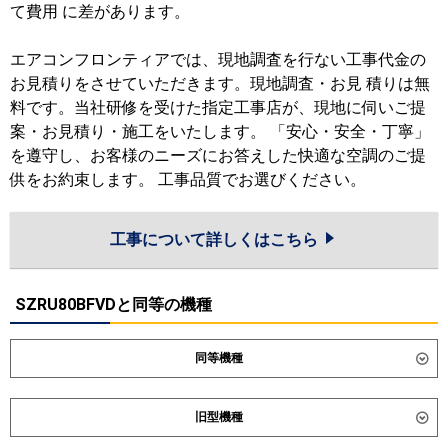
て費用 に差があります。
エアコンフロンティアでは、現地調査を行ない工事代金の
お見積りをさせていただきます。現地調査・お見 積りは無
料です。当社研修を受けた指定工事店が、現地に伺いご提
案・お見積り・施工をいたします。 「安心・安全・丁寧」
を遵守し、お客様のニーズにお答えした快適な空調のご提
供をお約束します。 工事品質でお選びください。
工事について詳しくはこちら
SZRU80BFVDと同等の機種
同等機種
ダイキン
SZRH80CNVD
SZRH80CVD
旧型機種
SZRHU80CVD