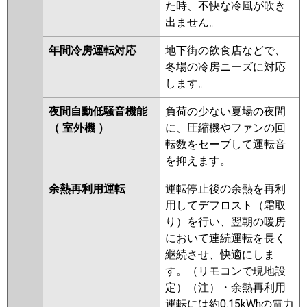
た時、不快な冷風が吹き
出ません。
年間冷房運転対応
地下街の飲食店などで、
冬場の冷房ニーズに対応
します。
夜間自動低騒音機能
負荷の少ない夏場の夜間
（ 室外機 ）
に、圧縮機やファンの回
転数をセーブして運転音
を抑えます。
余熱再利用運転
運転停止後の余熱を再利
用してデフロスト（霜取
り）を行い、翌朝の暖房
において連続運転を長く
継続させ、快適にしま
す。（リモコンで現地設
定）（注）・余熱再利用
運転には約0.15kWhの電力