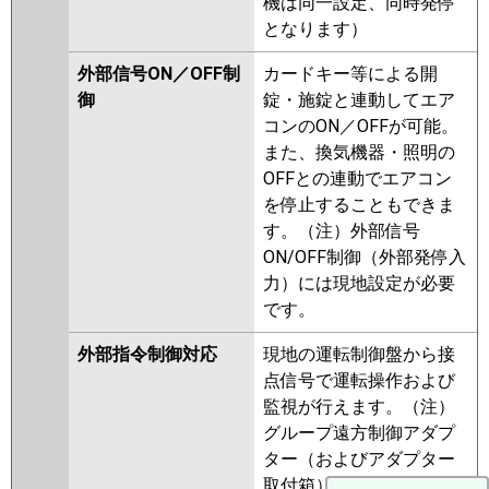
機は同一設定、同時発停
となります）
外部信号ON／OFF制
カードキー等による開
御
錠・施錠と連動してエア
コンのON／OFFが可能。
また、換気機器・照明の
OFFとの連動でエアコン
を停止することもできま
す。（注）外部信号
ON/OFF制御（外部発停入
力）には現地設定が必要
です。
外部指令制御対応
現地の運転制御盤から接
点信号で運転操作および
監視が行えます。（注）
グループ遠方制御アダプ
ター（およびアダプター
取付箱）が必要です。