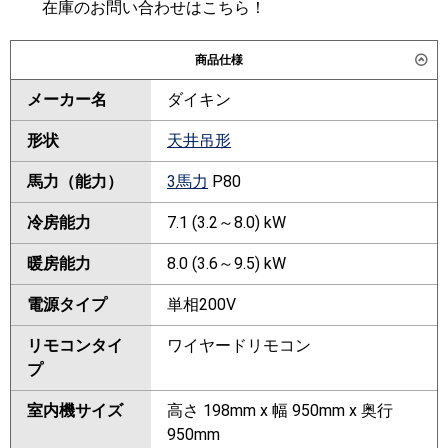
在庫のお問い合わせはこちら！
商品仕様
メーカー名
ダイキン
形状
天井吊形
馬力（能力）
3馬力
P80
冷房能力
7.1 (3.2～8.0) kW
暖房能力
8.0 (3.6～9.5) kW
電源タイプ
単相200V
リモコンタイ
ワイヤードリモコン
プ
室内機サイズ
高さ 198mm x 幅 950mm x 奥行
950mm