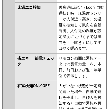
床温エコ検知
暖房運転設定（Eco全自動
運転）時、床温度センサ
ーが人付近（高さ）の温
度を検知して風向を自動
制御。人付近の温度が設
定温度に近づくまでは風
向を「下吹き」にしてす
ばやく暖めます。
省エネ ・ 節電チェッ
リモコン画面に運転デー
ク
タ（消費電力量）を、本
日、前日および週・年単
位で表示します。
在室検知ON／OFF
人がいない状態が一定時
間続いた場合、自動で運
転を停止し、再び人を検
知すると自動で運転を再