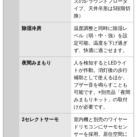
ズのS-ラウンドフロータ
イプ、天井吊形は5段階切
換）
除湿冷房
温度調整と同時に除湿レ
ベル（弱・中・強）を設
定可能。温度を下げ過ぎ
ず、快適に過ごせます。
夜間みまもり
人を検知するとLEDライ
トが作動。消灯後の歩行
補助として使えるほか、
ブザー音を鳴らすことも
可能です。※別売品「夜間
みまもりキット」の取付
けが必要です。
2セレクトサーモ
室内機と別売のワイヤー
ドリモコンにサーモセン
サーを採用。居住空間に