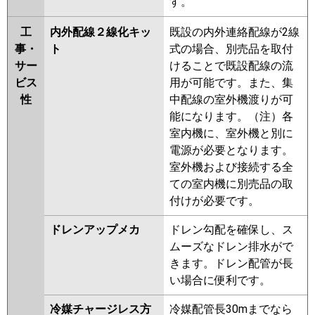
す。
工
内外配線２線化キッ
既設の内外連絡配線が2線
事・
ト
式の場合、別売品を取付
サー
けることで既設配線の流
ビス
用が可能です。また、集
性
中配線の室外機渡りが可
能になります。（注）各
室内機に、室外機と別に
電源が必要となります。
室外機および接続する全
ての室内機に別売品の取
付けが必要です。
ドレンアップメカ
ドレン勾配を確保し、ス
ムーズなドレン排水がで
きます。ドレン配管が長
い場合に便利です。
冷媒チャージレス方
冷媒配管長30mまでなら