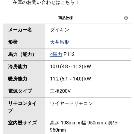
在庫のお問い合わせはこちら！
商品仕様
メーカー名
ダイキン
形状
天井吊形
馬力（能力）
4馬力
P112
冷房能力
10.0 (4.8～11.2) kW
暖房能力
11.2 (5.1～14.0) kW
電源タイプ
三相200V
リモコンタイ
ワイヤードリモコン
プ
室内機サイズ
高さ 198mm x 幅 950mm x 奥行
950mm