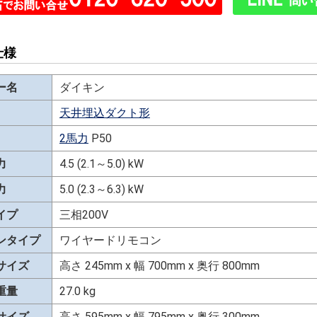
仕様
ー名
ダイキン
天井埋込ダクト形
2馬力
P50
力
4.5 (2.1～5.0) kW
力
5.0 (2.3～6.3) kW
イプ
三相200V
ンタイプ
ワイヤードリモコン
サイズ
高さ 245mm x 幅 700mm x 奥行 800mm
重量
27.0 kg
サイズ
高さ 595mm x 幅 795mm x 奥行 300mm