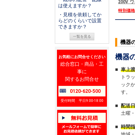
200V
は使えますか？
特別価
・見積を依頼してか
らどのくらいで設置
できますか？
一覧を見る
機器
機器
お気軽にお問合せください
総合窓口・商品・工
■
車上
事に
トラ
関するお問合せ
ック
0120-620-500
す。
受付時間 平日9:00-18:00
■
配送
土曜
■
時間
地域