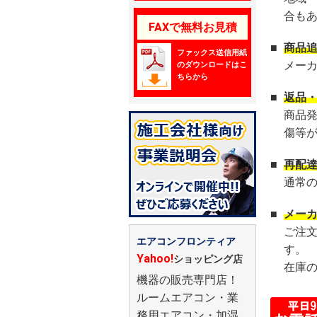
合も
FAXで無料お見積
■
商品
ファックス送信用紙
メー
のダウンロードはこ
ちらから
■
返品
商品
傷等
■
再配
通常
■
メー
ご注
エアコンフロンティア
す。
Yahoo!
ショッピング店
在庫
機器の販売専門店！
ルームエアコン・業
務用エアコン・加湿