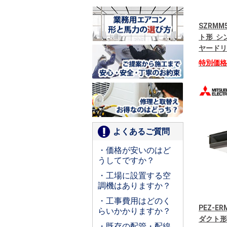
SZRMM
ト形 シン
ヤードリ
特別価
よくあるご質問
・価格が安いのはど
うしてですか？
・工場に設置する空
調機はありますか？
・工事費用はどのく
PEZ-E
らいかかりますか？
ダクト形
・既存の配管・配線