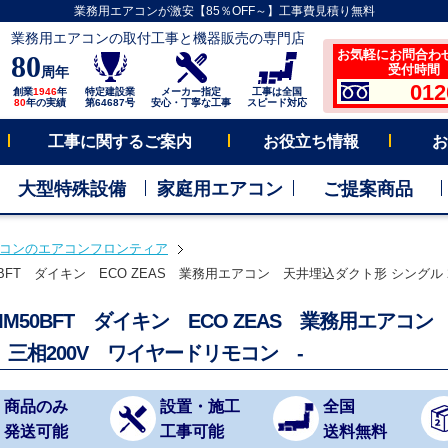
業務用エアコンが激安【85％OFF～】工事費見積り無料
業務用エアコンの取付工事と機器販売の専門店
お気軽にお問合わ
80
受付時間 平
周年
012
創業
1946
年
特定建設業
メーカー指定
工事は全国
80
年の実績
第64687号
安心・丁寧な工事
スピード対応
工事に関するご案内
お役立ち情報
お
大型特殊設備
家庭用エアコン
ご提案商品
コンのエアコンフロンティア
0BFT ダイキン ECO ZEAS 業務用エアコン 天井埋込ダクト形 シングル 
MM50BFT ダイキン ECO ZEAS 業務用エアコ
 三相200V ワイヤードリモコン -
商品のみ
設置・施工
全国
発送可能
工事可能
送料無料