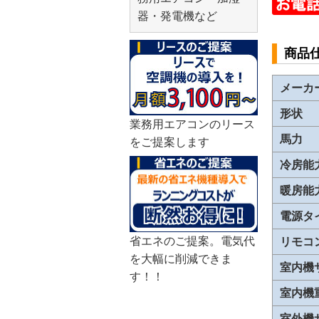
器・発電機など
商品
メーカ
形状
業務用エアコンのリース
馬力
をご提案します
冷房能
暖房能
電源タ
省エネのご提案。電気代
リモコ
を大幅に削減できま
室内機
す！！
室内機
室外機