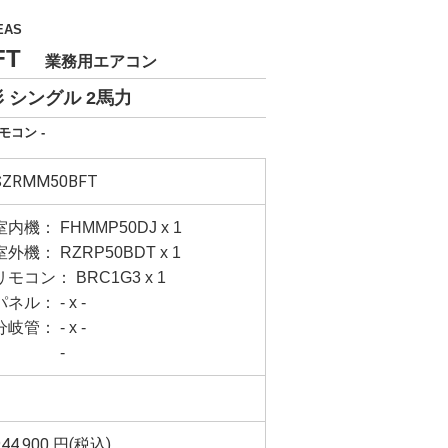
EAS
BFT
業務用エアコン
 シングル 2馬力
モコン -
SZRMM50BFT
室内機： FHMMP50DJ x 1
室外機： RZRP50BDT x 1
リモコン： BRC1G3 x 1
パネル： - x -
分岐管： - x -
-
944,900
円(税込)