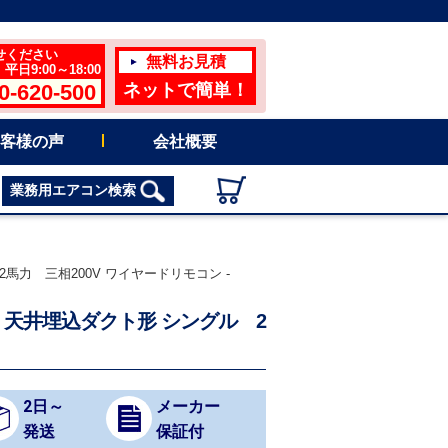
せください
無料お見積
日9:00～18:00
0-620-500
ネットで簡単！
客様の声
会社概要
業務用エアコン検索
2馬力 三相200V ワイヤードリモコン -
ン 天井埋込ダクト形 シングル 2
2日～
メーカー
発送
保証付