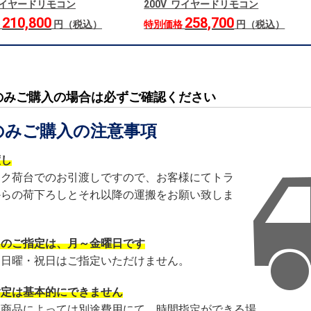
 ワイヤードリモコン
200V ワイヤードリモコン
210,800
258,700
格
円（税込）
特別価格
円（税込）
のみご購入の場合は必ずご確認ください
のみご購入の注意事項
渡し
ック荷台でのお引渡しですので、お客様にてトラ
からの荷下ろしとそれ以降の運搬をお願い致しま
日のご指定は、月～金曜日です
・日曜・祝日はご指定いただけません。
指定は基本的にできません
・商品によっては別途費用にて、時間指定ができる場