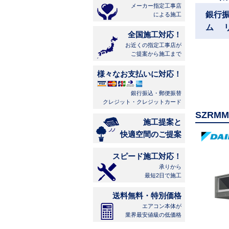
メーカー指定工事店
銀行
による施工
ム 
全国施工対応！
お近くの指定工事店が
ご提案から施工まで
様々なお支払いに対応！
銀行振込・郵便振替
クレジット・クレジットカード
SZRM
施工提案と
快適空間のご提案
スピード施工対応！
承りから
最短2日で施工
送料無料・特別価格
エアコン本体が
業界最安値級の低価格