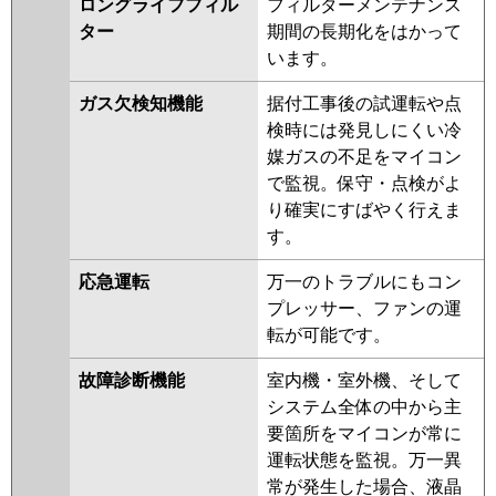
ロングライフフィル
フィルターメンテナンス
ター
期間の長期化をはかって
います。
ガス欠検知機能
据付工事後の試運転や点
検時には発見しにくい冷
媒ガスの不足をマイコン
で監視。保守・点検がよ
り確実にすばやく行えま
す。
応急運転
万一のトラブルにもコン
プレッサー、ファンの運
転が可能です。
故障診断機能
室内機・室外機、そして
システム全体の中から主
要箇所をマイコンが常に
運転状態を監視。万一異
常が発生した場合、液晶