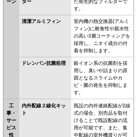
ーン
ター
た衛生的なフィルターで
す。
清潔アルミフィン
室内機の熱交換器(アルミ
フィン)に耐食性や親水性
の高い3層コーティングを
採用し、ニオイ成分の付
着を抑制します。
ドレンパン抗菌処理
銀イオン系の抗菌剤を採
用し、臭いや詰まりの原
因となるスライムやカ
ビ・菌の発生を抑制しま
す。
工
内外配線２線化キッ
既設の内外連絡配線が2線
事・
ト
式の場合、別売品を取付
サー
けることで既設配線の流
ビス
用が可能です。また、集
性
中配線の室外機渡りが可