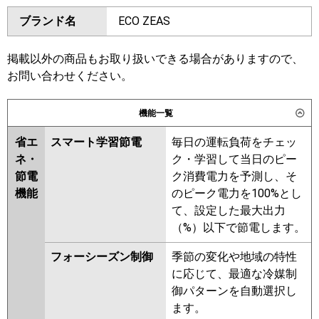
ダイキン
SZRM80BYV
SZRMM80BYV
ブランド名
ECO ZEAS
三菱電機
PEZ-ERMP80SD6
SZRM80BJV
SZRMM80BJV
SZRJM80BJV
SZRJMM80BJV
日立
RPI-GP80RSHJC12
RPI-
SZRJM80BFV
SZRJMM80BFV
掲載以外の商品もお取り扱いできる場合がありますので、
GP80RSHJ12
SZRM80BFV
SZRMM80BFV
お問い合わせください。
SZRMM80BCV
三菱重工
FDUV806HK6S
機能一覧
東芝
RDSA08033JMUB
パナソニック
PA-P80FE7SHNC
PA-P80FE7SHC
RDSA08033JMU
ADEA08037JM
省エ
スマート学習節電
毎日の運転負荷をチェッ
RDSA08033JM
ADEA08057JM
ネ・
ク・学習して当日のピー
ADSA08057JM
節電
ク消費電力を予測し、そ
機能
のピーク電力を100%とし
三菱電機
PEZ-ERMP80SD5
PEZ-
て、設定した最大出力
ERMP80SD4
PEZ-ERMP80SD3
（%）以下で節電します。
PEZ-ERMP80SD2
PEZ-
ERMP80SDZ
PEZ-ERMP80SDY
フォーシーズン制御
季節の変化や地域の特性
PEZ-ERMP80SDV
PEZ-
に応じて、最適な冷媒制
ERMP80SDR
御パターンを自動選択し
ます。
日立
RPI-GP80RSHJC11
RPI-