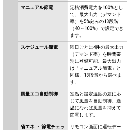
GP80RSHJ11
RPI-GP80RSHJC9
マニュアル節電
定格消費電力を100%とし
RPI-GP80RSHJ9
RPI-
て、最大出力（デマンド
GP80RSHJC8
RPI-GP80RSHJ8
率）を5%刻みの13段階
RPI-GP80RSHJC7
RPI-
（40～100%）で設定でき
GP80RSHJ7
RPI-GP80RSHJC6
ます。
RPI-GP80RSHJ6
RPI-
スケジュール節電
曜日ごとに4件の最大出力
GP80RSHJC5
RPI-GP80RSHJ5
（デマンド率）を時間帯
RPI-GP80RSHJC4
RPI-
別に登録可能。最大出力
GP80RSHJ4
RPI-GP80RSHJC3
は「マニュアル節電」と
RPI-GP80RSHJ3
同様、13段階から選べま
三菱重工
FDUV805HKB5SA
FDUV805HK5SA
す。
FDUV805HK5S
風量エコ自動制御
室温と設定温度の差に応
パナソニック
PA-P80FE7SHB
PA-P80FE7SHNB
じて風量を自動制御。適
PA-P80FE7SH
PA-P80FE7SHN
温になれば風量を抑えて
PA-P80FE6SHB
PA-P80FE6SHNB
節電します。
PA-P80FE6SH
PA-P80FE6SHN
省エネ ・ 節電チェッ
リモコン画面に運転デー