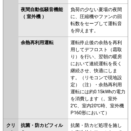
夜間自動低騒音機能
負荷の少ない夏場の夜間
（ 室外機 ）
に、圧縮機やファンの回
転数をセーブして運転音
を抑えます。
余熱再利用運転
運転停止後の余熱を再利
用してデフロスト（霜取
り）を行い、翌朝の暖房
において連続運転を長く
継続させ、快適にしま
す。（リモコンで現地設
定）（注）・余熱再利用
運転には約0.15kWhの電力
を消費します（。室外
2℃、室内20℃時、室外機
P160形において）
クリ
抗菌・防カビフィル
抗菌・防カビ処理を施し