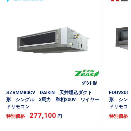
SZRMM80CV DAIKIN 天井埋込ダクト
FDUV8
形 シングル 3馬力 単相200V ワイヤー
形 シング
ドリモコン
ドリモコ
277,100
特別価格
円
特別価