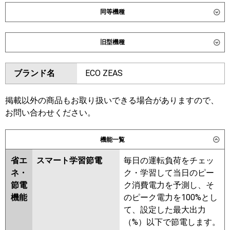
同等機種
ダイキン
SZRK80CNT
SZRK80CT
旧型機種
SDRK80BBN
SDRK80BB
ダイキン
SZRK80BYT
SZRK80BJT
東芝
GSHA08011XU
GSHA08011MUB
ブランド名
ECO ZEAS
SZRK80BJNT
SDRK80B
GSSA08013MUB
GSSA08013XU
SDRK80BN
SZRK80BFT
三菱電機
PMZ-HRMP80F6
PMZ-
SZRK80BFNT
SZRK80BCT
掲載以外の商品もお取り扱いできる場合がありますので、
HRMP80FF6
PMZ-ERMP80F6
SZRK80BCNT
お問い合わせください。
PMZ-ERMP80FE6
東芝
RSHA08031MUB
RSSA08033MUB
機能一覧
日立
RCIS-GP80RHN5
RCIS-
RSHA08031MU
RSHA08031XU
GP80RSH11
RSSA08033MU
RSSA08033XU
省エ
スマート学習節電
毎日の運転負荷をチェッ
RSHA08031M
RSHA08031X
ネ・
ク・学習して当日のピー
三菱重工
FDTSV806H6S
ASHA08054M
ASHA08054M-R
節電
ク消費電力を予測し、そ
ASHA08054X
ASHA08054X-R
機能
のピーク電力を100%とし
パナソニック
PA-P80D7HC
PA-P80D7HNC
ASEA08037M
ASEA08037X
て、設定した最大出力
RSSA08033M
RSSA08033X
（%）以下で節電します。