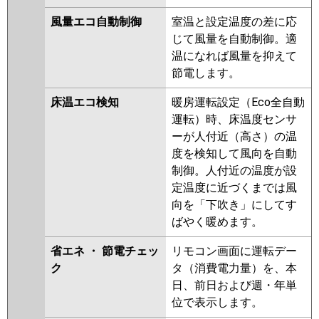
P80D6HN
PA-P80D6H
風量エコ自動制御
室温と設定温度の差に応
じて風量を自動制御。適
温になれば風量を抑えて
節電します。
床温エコ検知
暖房運転設定（Eco全自動
運転）時、床温度センサ
ーが人付近（高さ）の温
度を検知して風向を自動
制御。人付近の温度が設
定温度に近づくまでは風
向を「下吹き」にしてす
ばやく暖めます。
省エネ ・ 節電チェッ
リモコン画面に運転デー
ク
タ（消費電力量）を、本
日、前日および週・年単
位で表示します。