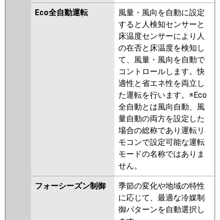
ASEA08057X
ASEA08057M
Eco全自動運転
風量・風向を自動に設定
ASSA08057M
ASSA08057X
すると人検知センサーと
三菱電機
PMZ-HRMP80FF5
PMZ-
床温度センサーにより人
HRMP80F5
PMZ-ERMP80F5
の在否と床温度を検知し
PMZ-ERMP80FE5
PMZ-
て、風量・風向を自動で
HRMP80FF4
PMZ-HRMP80F4
コントロールします。快
PMZ-ERMP80F4
PMZ-
適性と省エネ性を両立し
ERMP80FE4
PMZ-HRMP80FF3
た運転を行います。※Eco
PMZ-HRMP80F3
PMZ-
全自動とは風向自動、風
ERMP80FE3
PMZ-ERMP80F3
量自動の両方を設定した
PMZ-HRMP80FF2
PMZ-
場合の総称であり運転リ
HRMP80F2
PMZ-ERMP80FE2
モコンで設定可能な運転
PMZ-ERMP80F2
PMZ-
モードの名称ではありま
HRMP80FFZ
PMZ-HRMP80FZ
せん。
PMZ-ERMP80FEZ
PMZ-
フォーシーズン制御
季節の変化や地域の特性
ERMP80FZ
PMZ-HRMP80FFY
に応じて、最適な冷媒制
PMZ-HRMP80FY
PMZ-ERMP80FY
御パターンを自動選択し
PMZ-ERMP80FEY
PMZ-