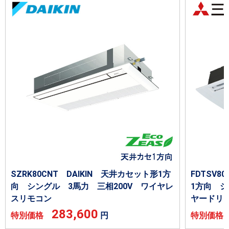
SZRK80CNT DAIKIN 天井カセット形1方
FDTSV
向 シングル 3馬力 三相200V ワイヤレ
1方向 シ
スリモコン
ヤードリ
283,600
特別価格
円
特別価