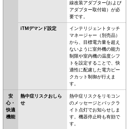
線改装アダプター(および
アダプター取付箱）が必
要です。
iTMデマンド設定
インテリジェントタッチ
マネージャー（別売品）
から、目標電力量を超え
ないように室外機の能力
制限や室内機の温度シフ
トを設定することで、快
適性に配慮した電力ピー
クカット制御が行えま
す。
安
熱中症リスクおしら
熱中症リスクをリモコン
心・
せ
のメッセージとバックラ
快適
イト点灯でお知らせしま
機能
す。機器停止時も有効で
す。