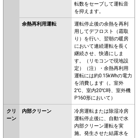
転数をセーブして運転音
を抑えます。
余熱再利用運転
運転停止後の余熱を再利
用してデフロスト（霜取
り）を行い、翌朝の暖房
において連続運転を長く
継続させ、快適にしま
す。（リモコンで現地設
定）（注）・余熱再利用
運転には約0.15kWhの電力
を消費します（。室外
2℃、室内20℃時、室外機
P160形において）
クリ
内部クリーン
冷房運転または除湿冷房
ーン
運転停止後に、自動で水
内部クリーン運転を実
施。発生させた結露水を