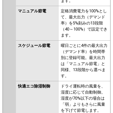
ます。
HRMP80FFV
PMZ-HRMP80FV
PMZ-ERMP80FEV
PMZ-
マニュアル節電
定格消費電力を100%とし
ERMP80FV
PMZ-ERMP80FR
て、最大出力（デマンド
PMZ-ERMP80FER
率）を5%刻みの13段階
（40～100%）で設定でき
日立
RCIS-GP80RHN4
RCIS-GP80RSH9
ます。
RCIS-GP80RHN3
RCIS-GP80RSH8
RCIS-GP80RHN2
RCIS-GP80RSH7
スケジュール節電
曜日ごとに4件の最大出力
RCIS-GP80RHN1
RCIS-GP80RSH6
（デマンド率）を時間帯
RCIS-GP80RSH5
RCIS-GP80RHN
別に登録可能。最大出力
RCIS-GP80RSH4
RCIS-AP80HN11
は「マニュアル節電」と
RCIS-GP80RSH3
RCIS-
同様、13段階から選べま
GP80RSH2
す。
三菱重工
FDTSV805HB5SA
快適エコ除湿制御
ドライ運転時の風量を、
FDTSV805H5SA
FDTSV805H5S
湿度に応じて自動制御。
湿度が70%以下の場合は
パナソニック
PA-P80D7HNB
PA-P80D7HB
PA-
「弱」よりもさらに風量
P80D7H
PA-P80D7HN
PA-
を下げて節電します。
P80D6HB
PA-P80D6HNB
PA-