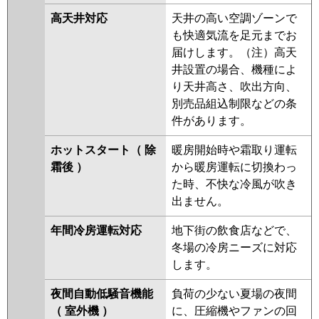
高天井対応
天井の高い空調ゾーンで
も快適気流を足元までお
届けします。（注）高天
井設置の場合、機種によ
り天井高さ、吹出方向、
別売品組込制限などの条
件があります。
ホットスタート（ 除
暖房開始時や霜取り運転
霜後 ）
から暖房運転に切換わっ
た時、不快な冷風が吹き
出ません。
年間冷房運転対応
地下街の飲食店などで、
冬場の冷房ニーズに対応
します。
夜間自動低騒音機能
負荷の少ない夏場の夜間
（ 室外機 ）
に、圧縮機やファンの回