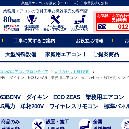
業務用エアコンが激安【85％OFF～】工事費見積り無料
業務用エアコンの取付工事と機器販売の専門店
お気軽にお問合わ
80
受付時間 平
周年
012
創業
1946
年
特定建設業
メーカー指定
工事は全国
80
年の実績
第64687号
安心・丁寧な工事
スピード対応
工事に関するご案内
お役立ち情報
お
大型特殊設備
家庭用エアコン
ご提案商品
コンのエアコンフロンティア
天井カセット形1方向
BCNV ダイキン ECO ZEAS 業務用エアコン 天井カセット形1方向 シング
K63BCNV ダイキン ECO ZEAS 業務用エアコ
2.5馬力 単相200V ワイヤレスリモコン 標準パネ
商品のみ
設置・施工
全国
発送可能
工事可能
送料無料