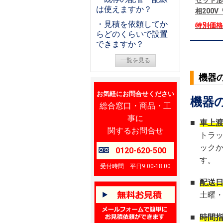
セット形
は使えますか？
相200
・見積を依頼してか
特別価
らどのくらいで設置
できますか？
一覧を見る
機器
お気軽にお問合せください
機器
総合窓口・商品・工
事に
■
車上
関するお問合せ
トラ
ック
0120-620-500
す。
受付時間 平日9:00-18:00
■
配送
土曜
■
時間