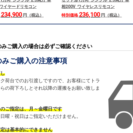
1方向 シングル 2.5馬力 単
セット形1方向 シングル 2.5馬力 単
V ワイヤードリモコン
相200V ワイヤレスリモコン
234,900
236,100
格
円（税込）
特別価格
円（税込）
のみご購入の場合は必ずご確認ください
のみご購入の注意事項
渡し
ック荷台でのお引渡しですので、お客様にてトラ
からの荷下ろしとそれ以降の運搬をお願い致しま
日のご指定は、月～金曜日です
・日曜・祝日はご指定いただけません。
指定は基本的にできません