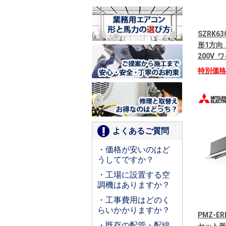
SZRK6
形1方向 
200V
特別価
よくあるご質問
・価格が安いのはど
うしてですか？
・工場に設置する空
調機はありますか？
・工事費用はどのく
らいかかりますか？
PMZ-E
・既存の配管・配線