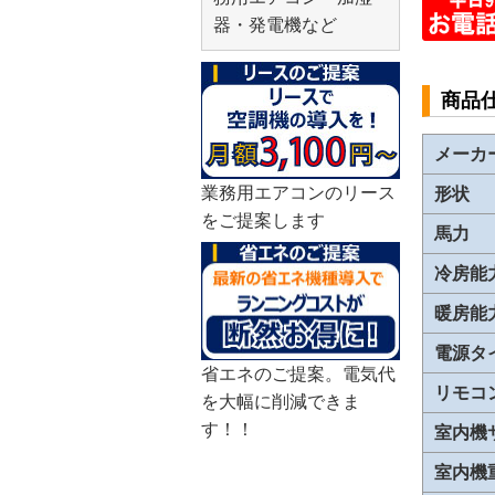
器・発電機など
商品
メーカ
業務用エアコンのリース
形状
をご提案します
馬力
冷房能
暖房能
電源タ
省エネのご提案。電気代
リモコ
を大幅に削減できま
す！！
室内機
室内機