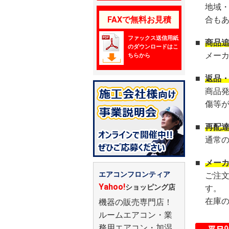
地域
FAXで無料お見積
合も
ファックス送信用紙
■
商品
のダウンロードはこ
メー
ちらから
■
返品
商品
傷等
■
再配
通常
■
メー
エアコンフロンティア
ご注
Yahoo!
ショッピング店
す。
在庫
機器の販売専門店！
ルームエアコン・業
務用エアコン・加湿