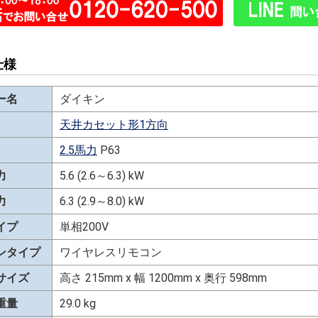
仕様
ー名
ダイキン
天井カセット形1方向
2.5馬力
P63
力
5.6 (2.6～6.3) kW
力
6.3 (2.9～8.0) kW
イプ
単相200V
ンタイプ
ワイヤレスリモコン
サイズ
高さ 215mm x 幅 1200mm x 奥行 598mm
重量
29.0 kg