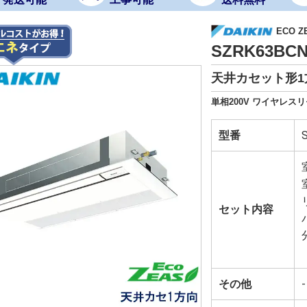
ECO Z
SZRK63B
天井カセット形1方
単相200V ワイヤレス
型番
セット内容
その他
-