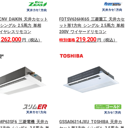
3CNV DAIKIN 天井カセット
FDTSV636HK6S 三菱重工 天井カセ
シングル 2.5馬力 単相
ット形1方向 シングル 2.5馬力 単相
 ワイヤレスリモコン
200V ワイヤードリモコン
262,000
219,200
格
円（税込）
特別価格
円（税込）
RMP63SF6 三菱電機 天井カ
GSSA06314JXU TOSHIBA 天井カ