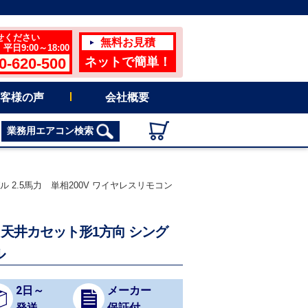
せください
無料お見積
日9:00～18:00
0-620-500
ネットで簡単！
客様の声
会社概要
業務用エアコン検索
ル 2.5馬力 単相200V ワイヤレスリモコン
ン 天井カセット形1方向 シング
ル
2日～
メーカー
発送
保証付