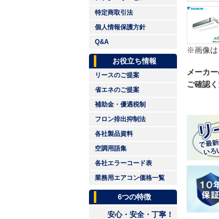
特定商取引法
個人情報保護方針
Q&A
※画像は
お役立ち情報
メーカー
リースのご提案
ご確認く
省エネのご提案
補助金・優遇税制
フロン排出抑制法
各社製品資料
空調用語集
各社エラーコード表
業務用エアコン価格一覧
6つの特徴
安心・安全・丁寧！