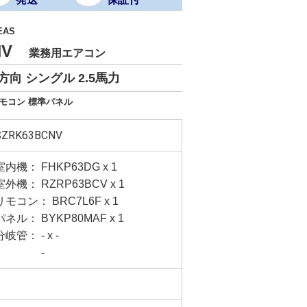
EAS
CNV
業務用エアコン
向 シングル 2.5馬力
リモコン 標準パネル
SZRK63BCNV
室内機： FHKP63DG x 1
室外機： RZRP63BCV x 1
リモコン： BRC7L6F x 1
パネル： BYKP80MAF x 1
分岐管： - x -
-