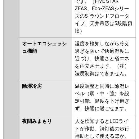
です。（FIVE STAR
ZEAS、Eco-ZEASシリー
ズのS-ラウンドフロータ
イプ、天井吊形は5段階切
換）
オートエコシュッシ
湿度を検知しながら冷え
ュ機能
過ぎを防いで快適湿度に
近づけ、快適さと省エネ
を両立させます。（注）
湿度制御はできません。
除湿冷房
温度調整と同時に除湿レ
ベル（弱・中・強）を設
定可能。温度を下げ過ぎ
ず、快適に過ごせます。
夜間みまもり
人を検知するとLEDライ
トが作動。消灯後の歩行
補助として使えるほか、