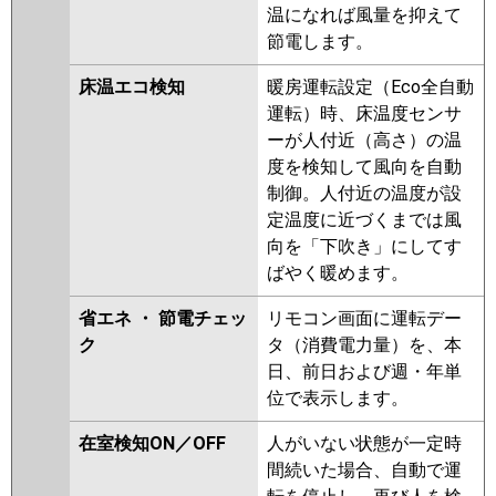
温になれば風量を抑えて
節電します。
床温エコ検知
暖房運転設定（Eco全自動
運転）時、床温度センサ
ーが人付近（高さ）の温
度を検知して風向を自動
制御。人付近の温度が設
定温度に近づくまでは風
向を「下吹き」にしてす
ばやく暖めます。
省エネ ・ 節電チェッ
リモコン画面に運転デー
ク
タ（消費電力量）を、本
日、前日および週・年単
位で表示します。
在室検知ON／OFF
人がいない状態が一定時
間続いた場合、自動で運