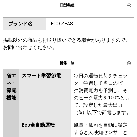
旧型機種
東芝
GSSA05613XU
GSSA05613MUB
ダイキン
SZRK56BYT
SZRK56BYNT
ブランド名
ECO ZEAS
三菱電機
PMZ-ERMP56F6
PMZ-
SZRK56BJT
SZRK56BJNT
ERMP56FE6
SZRK56BFT
SZRK56BFNT
SZRK56BCT
掲載以外の商品もお取り扱いできる場合がありますので、
日立
RCIS-GP56RSH11
お問い合わせください。
東芝
RSSA05633MUB
RSSA05633MU
三菱重工
FDTSV566H6S
RSSA05633XU
RSSA05633M
機能一覧
RSSA05633X
ASSA05657X
パナソニック
PA-P56D7HC
PA-P56D7HNC
ASSA05657M
省エ
スマート学習節電
毎日の運転負荷をチェッ
ネ・
ク・学習して当日のピー
三菱電機
PMZ-ERMP56F5
PMZ-
節電
ク消費電力を予測し、そ
ERMP56FE5
PMZ-ERMP56FE4
機能
のピーク電力を100%とし
PMZ-ERMP56F4
PMZ-ERMP56F3
て、設定した最大出力
PMZ-ERMP56FE3
PMZ-
（%）以下で節電します。
ERMP56FE2
PMZ-ERMP56F2
PMZ-ERMP56FEZ
PMZ-
Eco全自動運転
風量・風向を自動に設定
ERMP56FZ
PMZ-ERMP56FY
すると人検知センサーと