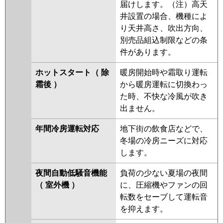
届けします。（注）高天
井設置の場合、機種によ
り天井高さ、吹出方向、
別売品組込制限などの条
件があります。
ホットスタート（ 除
暖房開始時や霜取り運転
霜後 ）
から暖房運転に切換わっ
た時、不快な冷風が吹き
出ません。
年間冷房運転対応
地下街の飲食店などで、
冬場の冷房ニーズに対応
します。
夜間自動低騒音機能
負荷の少ない夏場の夜間
（ 室外機 ）
に、圧縮機やファンの回
転数をセーブして運転音
を抑えます。