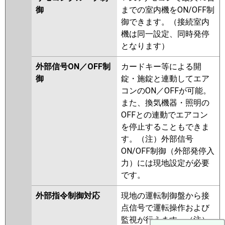
御
までの室内機をON/OFF制
御できます。（接続室内
機は同一設定、同時発停
となります）
外部信号ON／OFF制
カードキー等による開
御
錠・施錠と連動してエア
コンのON／OFFが可能。
また、換気機器・照明の
OFFとの連動でエアコン
を停止することもできま
す。（注）外部信号
ON/OFF制御（外部発停入
力）には現地設定が必要
です。
外部指令制御対応
現地の運転制御盤から接
点信号で運転操作および
監視が行えます。（注）