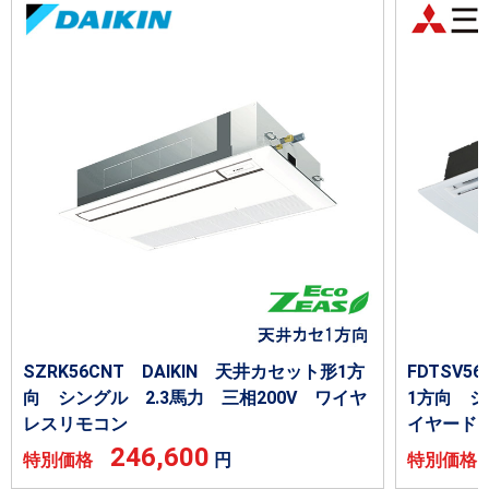
SZRK56CNT DAIKIN 天井カセット形1方
FDTSV
向 シングル 2.3馬力 三相200V ワイヤ
1方向 シ
レスリモコン
イヤード
246,600
特別価格
円
特別価