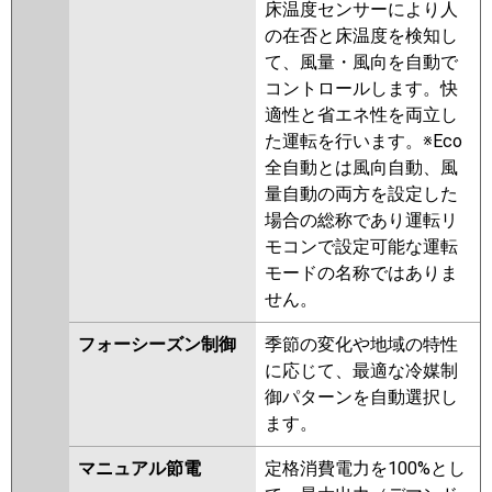
PMZ-ERMP56FEY
PMZ-
床温度センサーにより人
ERMP56FEV
PMZ-ERMP56FV
の在否と床温度を検知し
PMZ-ERMP56FER
PMZ-
て、風量・風向を自動で
ERMP56FR
コントロールします。快
適性と省エネ性を両立し
日立
RCIS-GP56RSH9
RCIS-GP56RSH8
た運転を行います。※Eco
RCIS-GP56RSH7
RCIS-GP56RSH6
全自動とは風向自動、風
RCIS-GP56RSH5
RCIS-GP56RSH4
量自動の両方を設定した
RCIS-GP56RSH3
RCIS-
場合の総称であり運転リ
GP56RSH2
モコンで設定可能な運転
モードの名称ではありま
三菱重工
FDTSV565HA5SA
せん。
FDTSV565H5SA
FDTSV565H5S
フォーシーズン制御
季節の変化や地域の特性
パナソニック
PA-P56D7HNB
PA-P56D7HB
PA-
に応じて、最適な冷媒制
P56D7H
PA-P56D7HN
PA-
御パターンを自動選択し
P56D6HB
PA-P56D6HNB
PA-
ます。
P56D6H
PA-P56D6HN
マニュアル節電
定格消費電力を100%とし