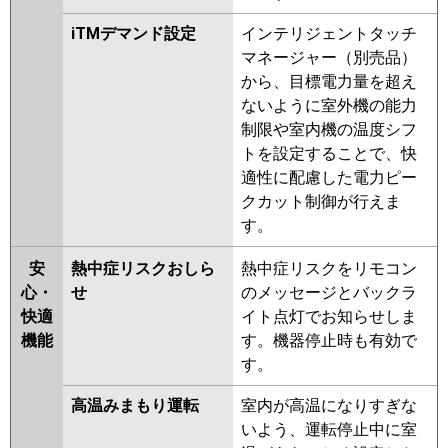
iTMデマンド設定
インテリジェントタッチ
マネージャー（別売品）
から、目標電力量を超え
ないように室外機の能力
制限や室内機の温度シフ
トを設定することで、快
適性に配慮した電力ピー
クカット制御が行えま
す。
安
熱中症リスクおしら
熱中症リスクをリモコン
心・
せ
のメッセージとバックラ
快適
イト点灯でお知らせしま
機能
す。機器停止時も有効で
す。
高温みまもり運転
室内が高温になりすぎな
いよう、運転停止中に室