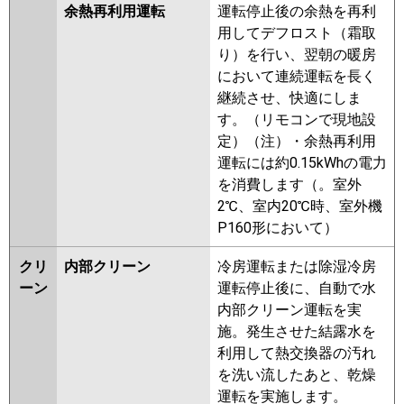
余熱再利用運転
運転停止後の余熱を再利
用してデフロスト（霜取
り）を行い、翌朝の暖房
において連続運転を長く
継続させ、快適にしま
す。（リモコンで現地設
定）（注）・余熱再利用
運転には約0.15kWhの電力
を消費します（。室外
2℃、室内20℃時、室外機
P160形において）
クリ
内部クリーン
冷房運転または除湿冷房
ーン
運転停止後に、自動で水
内部クリーン運転を実
施。発生させた結露水を
利用して熱交換器の汚れ
を洗い流したあと、乾燥
運転を実施します。