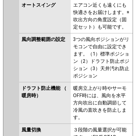
オートスイング
エアコン近くも遠くにも
快適さをお届けします。※
吹出方向の角度設定（固
定セット）も可能です。
風向調整範囲の設定
3つの風向ポジションがリ
モコンで自由に設定でき
ます。（1）標準ポジショ
ン（2）ドラフト防止ポジ
ション（3）天井汚れ防止
ポジション
ドラフト防止機能 （
暖房立上がり時やサーモ
暖房時）
OFF時には、風向を水平
方向吹出に自動調節して
冷風の直吹きを防止しま
す。
風量切換
３段階の風量選択が可能