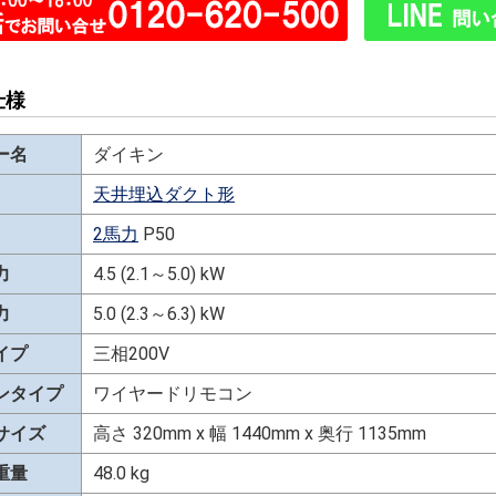
仕様
ー名
ダイキン
天井埋込ダクト形
2馬力
P50
力
4.5 (2.1～5.0) kW
力
5.0 (2.3～6.3) kW
イプ
三相200V
ンタイプ
ワイヤードリモコン
サイズ
高さ 320mm x 幅 1440mm x 奥行 1135mm
重量
48.0 kg