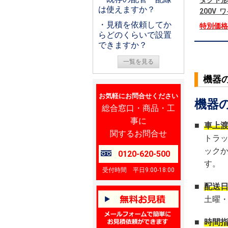
ダクト形
は使えますか？
200V
・見積を依頼してか
特別価
らどのくらいで設置
できますか？
一覧を見る
機器
お気軽にお問合せください
機器
総合窓口・商品・工
事に
■
車上
関するお問合せ
トラ
ック
0120-620-500
す。
受付時間 平日9:00-18:00
■
配送
土曜
■
時間