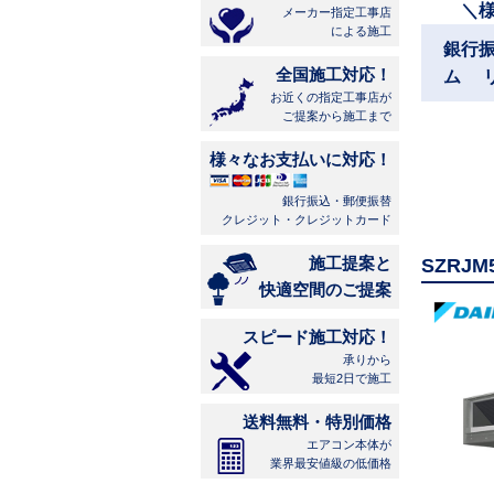
＼
メーカー指定工事店
による施工
銀行
全国施工対応！
ム 
お近くの指定工事店が
ご提案から施工まで
様々なお支払いに対応！
銀行振込・郵便振替
クレジット・クレジットカード
施工提案と
SZRJ
快適空間のご提案
スピード施工対応！
承りから
最短2日で施工
送料無料・特別価格
エアコン本体が
業界最安値級の低価格