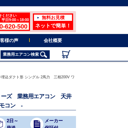
せください
無料お見積
日9:00～18:00
0-620-500
ネットで簡単！
客様の声
会社概要
業務用エアコン検索
埋込ダクト形 シングル 2馬力 三相200V ワ
菌シリーズ 業務用エアコン 天井
モコン -
2日～
メーカー
発送
保証付