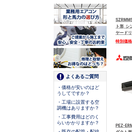
SZRMM
ト形 シン
ヤードリ
特別価
よくあるご質問
・価格が安いのはど
うしてですか？
・工場に設置する空
調機はありますか？
・工事費用はどのく
らいかかりますか？
PEZ-E
・既存の配管・配線