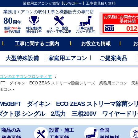
業務用エアコンが激安【85％OFF～】工事費見積り無料
業務用エアコンの取付工事と機器販売の専門店
お気軽にお問合わ
80
受付時間 平
周年
012
創業
1946
年
特定建設業
メーカー指定
工事は全国
80
年の実績
第64687号
安心・丁寧な工事
スピード対応
工事に関するご案内
お役立ち情報
お
大型特殊設備
家庭用エアコン
ご提案商品
コンのエアコンフロンティア
0BFT ダイキン ECO ZEAS ストリーマ除菌シリーズ 業務用エアコン 天井
モコン -
JM50BFT ダイキン ECO ZEAS ストリーマ除
ダクト形 シングル 2馬力 三相200V ワイヤードリ
商品のみ
設置・施工
全国
発送可能
工事可能
送料無料