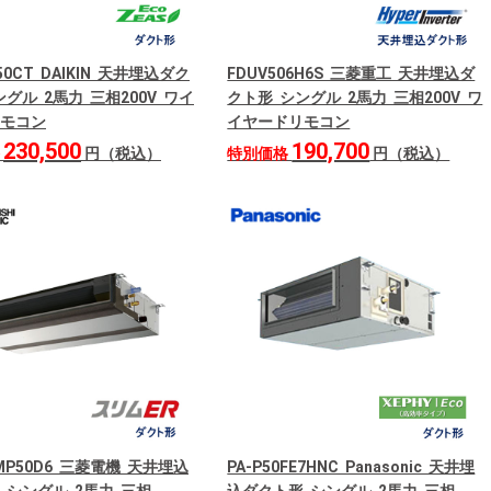
50CT DAIKIN 天井埋込ダク
FDUV506H6S 三菱重工 天井埋込ダ
グル 2馬力 三相200V ワイ
クト形 シングル 2馬力 三相200V ワ
モコン
イヤードリモコン
230,500
190,700
格
円（税込）
特別価格
円（税込）
RMP50D6 三菱電機 天井埋込
PA-P50FE7HNC Panasonic 天井埋