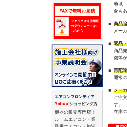
地域
FAXで無料お見積
合も
ファックス送信用紙
■
商品
のダウンロードはこ
メー
ちらから
■
返品
商品
傷等
■
再配
通常
■
メー
エアコンフロンティア
ご注
Yahoo!
ショッピング店
す。
在庫
機器の販売専門店！
ルームエアコン・業
務用エアコン・加湿