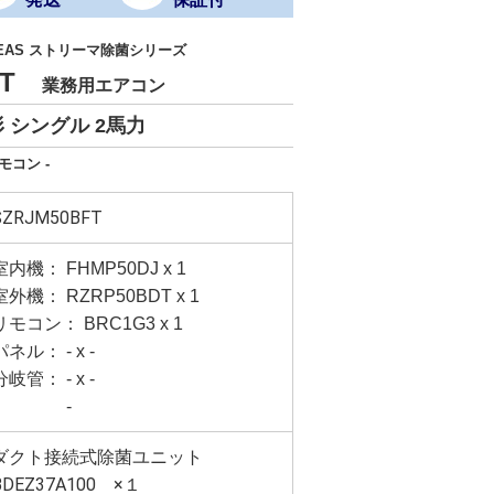
ZEAS ストリーマ除菌シリーズ
BFT
業務用エアコン
 シングル 2馬力
モコン -
SZRJM50BFT
室内機： FHMP50DJ x 1
室外機： RZRP50BDT x 1
リモコン： BRC1G3 x 1
パネル： - x -
分岐管： - x -
-
ダクト接続式除菌ユニット
BDEZ37A100 ×１