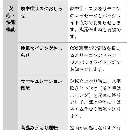
安
熱中症リスクおしら
熱中症リスクをリモコン
心・
せ
のメッセージとバックラ
快適
イト点灯でお知らせしま
機能
す。機器停止時も有効で
す。
換気タイミングおし
CO2濃度が設定値を超え
らせ
るとリモコンのメッセー
ジとバックライト点灯で
お知らせします。
サーキュレーション
運転立上がり時に、水平
気流
吹きと下吹き（冷房時は
スイング）を交互に繰り
返して、部屋全体にすば
やくムラなく気流を送り
ます。
高温みまもり運転
室内が高温になりすぎな