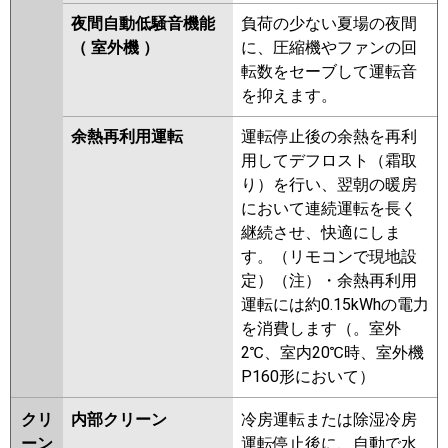
夜間自動低騒音機能
負荷の少ない夏場の夜間
（ 室外機 ）
に、圧縮機やファンの回
転数をセーブして運転音
を抑えます。
余熱再利用運転
運転停止後の余熱を再利
用してデフロスト（霜取
り）を行い、翌朝の暖房
において連続運転を長く
継続させ、快適にしま
す。（リモコンで現地設
定）（注）・余熱再利用
運転には約0.15kWhの電力
を消費します（。室外
2℃、室内20℃時、室外機
P160形において）
クリ
内部クリーン
冷房運転または除湿冷房
ーン
運転停止後に、自動で水