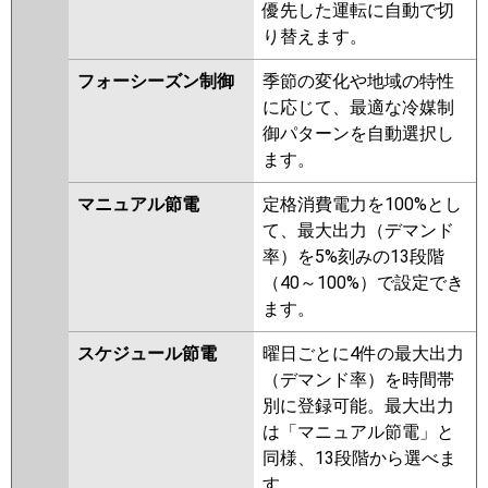
優先した運転に自動で切
ERMP80HE4
PLZ-HRMP80HFG3
り替えます。
PLZ-HRMP80HF3
PLZ-
HRMP80H3
PLZ-ERMP80HE3
フォーシーズン制御
季節の変化や地域の特性
PLZ-ERMP80H3
PLZ-
に応じて、最適な冷媒制
ERMP80HLE3
PLZ-HRMP80HFG2
御パターンを自動選択し
PLZ-HRMP80HF2
PLZ-
ます。
HRMP80H2
PLZ-ERMP80HLE2
PLZ-ERMP80HE2
PLZ-
マニュアル節電
定格消費電力を100%とし
ERMP80H2
PLZ-HRMP80EFGZ
て、最大出力（デマンド
PLZ-HRMP80EFZ
PLZ-
率）を5%刻みの13段階
HRMP80EZ
PLZ-ERMP80EEZ
（40～100%）で設定でき
PLZ-ERMP80EZ
PLZ-
ます。
ERMP80ELEZ
PLZ-HRMP80EFGY
PLZ-HRMP80EFY
PLZ-
スケジュール節電
曜日ごとに4件の最大出力
HRMP80EY
PLZ-ERMP80ELEY
（デマンド率）を時間帯
PLZ-ERMP80EEY
PLZ-ERMP80EY
別に登録可能。最大出力
PLZ-HRMP80EFGV
PLZ-
は「マニュアル節電」と
HRMP80EFV
PLZ-HRMP80EV
同様、13段階から選べま
PLZ-ERMP80EV
PLZ-
す。