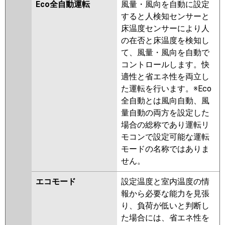
三菱重工
FDTV806H6SA
FDTV806H6SA-rak
Eco全自動運転
風量・風向を自動に設定
RUEA08031XU
RUSA08033MU
FDTV806H6SA-airf
すると人検知センサーと
RUSA08033XU
RUEA08031M
FDTV806H6SA-osj
床温度センサーにより人
RUEA08031X
RUHA08031M
の在否と床温度を検知し
RUHA08031X
AUHA08074X
パナソニック
PA-P80U7KNCX
PA-P80U7KC
PA-
て、風量・風向を自動で
AUHA08074X-R
AUHA08074M
P80U7KNC
PA-P80U7HNCX
PA-
コントロールします。快
AUHA08074M-R
RUSA08033M
P80U7HC
PA-P80U7HNC
適性と省エネ性を両立し
RUSA08033X
AUEA08077M
た運転を行います。※Eco
AUEA08077X
AUSA08077M
全自動とは風向自動、風
AUSA08077X
量自動の両方を設定した
三菱電機
PLZ-HRMP80HF5
PLZ-
場合の総称であり運転リ
HRMP80H5
PLZ-HRMP80HFG5
モコンで設定可能な運転
PLZ-HRMP80HBF5
PLZ-
モードの名称ではありま
ERMP80HLE5
PLZ-ERMP80H5
せん。
PLZ-ERMP80HE5
PLZ-
エコモード
設定温度と室内温度の情
HRMP80H4
PLZ-HRMP80HFG4
報から必要な能力を見張
PLZ-HRMP80HBF4
PLZ-
り、負荷が低いと判断し
HRMP80HF4
PLZ-ERMP80HLE4
た場合には、省エネ性を
PLZ-ERMP80H4
PLZ-