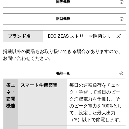
同等機種
ダイキン
SZRC80CNT
SZRC80CT
旧型機種
SZRUC80CT
SDRC80BB
SDRC80BBN
SDRUC80BB
ダイキン
SZRC80BYNT
SZRC80BYT
ブランド名
ECO ZEAS ストリーマ除菌シリーズ
SZRUC80BYT
SZRC80BJT
東芝
GUHA080111MUB
GUHA080111XU
SZRC80BJNT
SZRJC80BFT
GUEA080111XU
GUEA080111MUB
SDRC80B
SDRC80BN
掲載以外の商品もお取り扱いできる場合がありますので、
GUSA080131MUB
GUSA080131XU
SZRC80BFT
SZRC80BFNT
お問い合わせください。
GUSA08013P1XU
SZRC80BCT
SZRC80BCNT
GUSA08013P1MUB
機能一覧
東芝
GUHA08011MUB
GUHA08011XU
三菱電機
PLZ-HRMP80HBF6
PLZ-
GUEA08011XU
GUEA08011MUB
HRMP80HF6
PLZ-HRMP80H6
省エ
スマート学習節電
毎日の運転負荷をチェッ
GUSA08013XU
GUSA08013MUB
PLZ-HRMP80HFG6
PLZ-
ネ・
ク・学習して当日のピー
GUSA08013PXU
ERMP80HLE6
PLZ-ERMP80HE6
節電
ク消費電力を予測し、そ
GUSA08013PMUB
PLZ-ERMP80H6
機能
のピーク電力を100%とし
RUHA08031MUB
RUEA08031MUB
て、設定した最大出力
日立
RCI-GP80RHN6
RCI-GP80RSH12
RUSA08033MUB
RUHA08031MU
（%）以下で節電します。
RUHA08031XU
RUEA08031MU