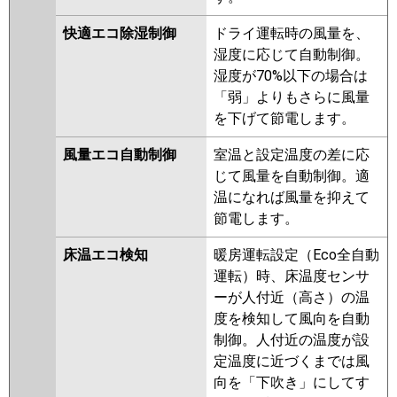
ERMP80ELEV
PLZ-ERMP80EEV
快適エコ除湿制御
ドライ運転時の風量を、
PLZ-ERMP80ELER
PLZ-
湿度に応じて自動制御。
ERMP80EER
PLZ-ERMP80ER
湿度が70%以下の場合は
日立
RCI-GP80RHN5
RCI-GP80RSH11
「弱」よりもさらに風量
RCI-GP80RHN4
RCI-GP80RSH9
を下げて節電します。
RCI-GP80RHN3
RCI-GP80RSH8
風量エコ自動制御
室温と設定温度の差に応
RCI-GP80RHN2
RCI-GP80RSH7
じて風量を自動制御。適
RCI-GP80RHN1
RCI-GP80RSH6
温になれば風量を抑えて
RCI-GP80RSH5
RCI-GP80RHN
節電します。
RCI-GP80RSH4
RCI-AP80HN9
RCI-GP80RSH3
RCI-GP80RSH2
床温エコ検知
暖房運転設定（Eco全自動
運転）時、床温度センサ
三菱重工
FDTV806H6S-airf
FDTV806H6S
ーが人付近（高さ）の温
FDTV806H6S-rak
FDTV806H6S-
度を検知して風向を自動
osj
FDTV805HB5SA-airf
制御。人付近の温度が設
FDTV805HB5SA
FDTV805HB5SA-
定温度に近づくまでは風
osj
FDTV805HB5SA-rak
向を「下吹き」にしてす
FDTK805H5SA
FDTK805H5SA-osj