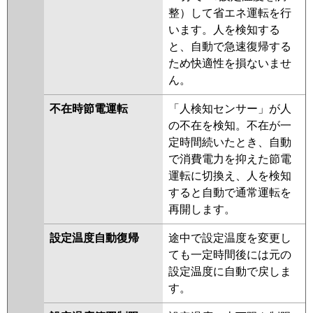
P80U6HB
PA-P80U6HNB
PA-
整）して省エネ運転を行
P80U6K
PA-P80U6KN
PA-
います。人を検知する
P80U6H
PA-P80U6HN
と、自動で急速復帰する
ため快適性を損ないませ
ん。
不在時節電運転
「人検知センサー」が人
の不在を検知。不在が一
定時間続いたとき、自動
で消費電力を抑えた節電
運転に切換え、人を検知
すると自動で通常運転を
再開します。
設定温度自動復帰
途中で設定温度を変更し
ても一定時間後には元の
設定温度に自動で戻しま
す。