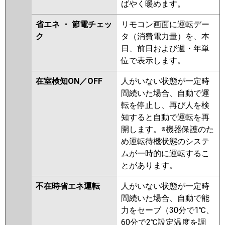
ばやく暖めます。
FDTK805H5SA-rak
FDTK805H5SA-airf
省エネ ・ 節電チェッ
リモコン画面に運転デー
FDTV805H5SA-airf
ク
タ（消費電力量）を、本
FDTV805H5SA
FDTV805H5SA-osj
日、前日および週・年単
FDTV805H5SA-rak
FDTK805H5S-
位で表示します。
osj
FDTK805H5S-rak
FDTK805H5S-airf
FDTK805H5S
在室検知ON／OFF
人がいない状態が一定時
FDTV805H5S-osj
FDTV805H5S-
間続いた場合、自動で運
rak
FDTV805H5S-airf
転を停止し、再び人を検
FDTV805H5S-airflex
FDTV805H5S
知すると自動で運転を再
FDTV805H5S-rakuri-na
開します。※機器保護のた
め運転待機状態のシステ
パナソニック
PA-P80U7KNBX
PA-P80U7HNBX
ムが一時的に運転するこ
PA-P80U7KNB
PA-P80U7KB
PA-
とがあります。
P80U7HNB
PA-P80U7HB
PA-
P80U7KN
PA-P80U7K
PA-
不在時省エネ運転
人がいない状態が一定時
P80U7H
PA-P80U7HN
PA-
間続いた場合、自動で能
P80U6KB
PA-P80U6KNB
PA-
力をセーブ（30分で1℃、
P80U6CNB
PA-P80U6CB
PA-
60分で2℃設定温度を調