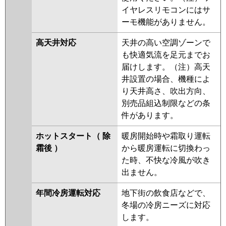
イヤレスリモコンにはサ
ーモ機能がありません。
高天井対応
天井の高い空調ゾーンで
も快適気流を足元までお
届けします。（注）高天
井設置の場合、機種によ
り天井高さ、吹出方向、
別売品組込制限などの条
件があります。
ホットスタート（ 除
暖房開始時や霜取り運転
霜後 ）
から暖房運転に切換わっ
た時、不快な冷風が吹き
出ません。
年間冷房運転対応
地下街の飲食店などで、
冬場の冷房ニーズに対応
します。