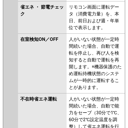
RCI-GP112RSHP6
RCI-
省エネ ・ 節電チェッ
リモコン画面に運転デー
GP112RSHP5
RCI-GP112RHNP
ク
タ（消費電力量）を、本
RCI-GP112RSHP4
RCI-
日、前日および週・年単
AP112HNP9-kobe
RCI-
位で表示します。
AP112HNP9
RCI-GP112RSHP3
在室検知ON／OFF
人がいない状態が一定時
三菱重工
FDTV1126HP6S-rak
間続いた場合、自動で運
FDTV1126HP6S-airf
転を停止し、再び人を検
FDTV1126HP6S
FDTV1126HP6S-
知すると自動で運転を再
osj
FDTK1125HP5SA-osj
開します。※機器保護のた
FDTK1125HP5SA-rak
め運転待機状態のシステ
FDTK1125HP5SA-airf
ムが一時的に運転するこ
FDTK1125HP5SA
とがあります。
FDTV1125HPA5SA-osj
不在時省エネ運転
人がいない状態が一定時
FDTV1125HPA5SA-rak
間続いた場合、自動で能
FDTV1125HPA5SA-airf
力をセーブ（30分で1℃、
FDTV1125HPA5SA
60分で2℃設定温度を調
FDTK1125HP5S-osj
整）して省エネ運転を行
FDTK1125HP5S-rak