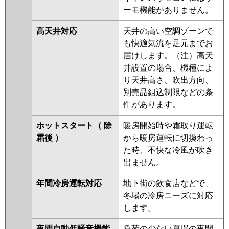
ーモ機能がありません。
高天井対応
天井の高い空調ゾーンで
も快適気流を足元までお
届けします。（注）高天
井設置の場合、機種によ
り天井高さ、吹出方向、
別売品組込制限などの条
件があります。
ホットスタート（ 除
暖房開始時や霜取り運転
霜後 ）
から暖房運転に切換わっ
た時、不快な冷風が吹き
出ません。
年間冷房運転対応
地下街の飲食店などで、
冬場の冷房ニーズに対応
します。
夜間自動低騒音機能
負荷の少ない夏場の夜間