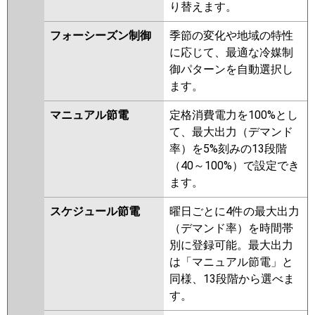
り替えます。
HRMP112HF4
PLZX-HRMP112H4
PLZX-HRMP112HFG4
PLZX-
フォーシーズン制御
季節の変化や地域の特性
ERMP112HLE4
PLZX-
に応じて、最適な冷媒制
ERMP112HE4
PLZX-ERMP112H4
御パターンを自動選択し
PLZX-HRMP112HFG3
PLZX-
ます。
HRMP112HF3
PLZX-HRMP112H3
PLZX-ERMP112H3
PLZX-
マニュアル節電
定格消費電力を100%とし
ERMP112HLE3
PLZX-
て、最大出力（デマンド
ERMP112HE3
PLZX-
率）を5%刻みの13段階
HRMP112HFG2
PLZX-
（40～100%）で設定でき
HRMP112HF2
PLZX-HRMP112H2
ます。
PLZX-ERMP112HLE2
PLZX-
ERMP112HE2
PLZX-ERMP112H2
スケジュール節電
曜日ごとに4件の最大出力
PLZX-HRMP112EFZ
PLZX-
（デマンド率）を時間帯
HRMP112EZ
PLZX-
別に登録可能。最大出力
HRMP112EFGZ
PLZX-
は「マニュアル節電」と
ERMP112EEZ
PLZX-ERMP112EZ
同様、13段階から選べま
PLZX-ERMP112ELEZ
PLZX-
す。
HRMP112EFGY
PLZX-