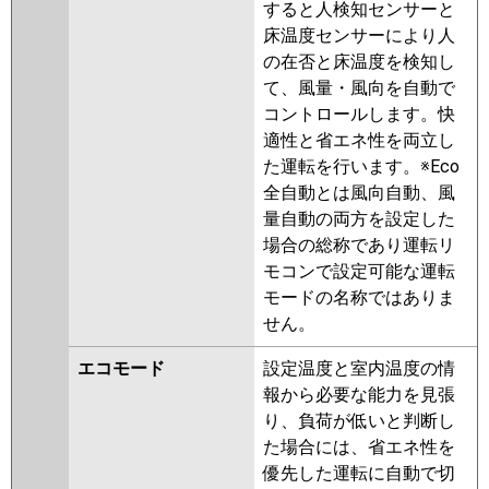
すると人検知センサーと
RUHB11231XU
RUEB11231MU
三菱重工
FDTV1126HP6SA-airf
床温度センサーにより人
RUEB11231XU
RUSB11233MU
FDTV1126HP6SA
の在否と床温度を検知し
RUSB11233XU
RUEB11231M
FDTV1126HP6SA-osj
て、風量・風向を自動で
RUEB11231X
RUHB11231M
FDTV1126HP6SA-rak
コントロールします。快
RUHB11231X
AUHB11274M
適性と省エネ性を両立し
AUHB11274M-R
AUHB11274X
パナソニック
PA-P112U7KDNCX
PA-
た運転を行います。※Eco
AUHB11274X-R
AUEB11237M
P112U7KDC
PA-P112U7KDNC
全自動とは風向自動、風
AUEB11237X
RUSB11233M
PA-P112U7HDC
PA-P112U7HDNC
量自動の両方を設定した
RUSB11233X
AUEB11277M
PA-P112U7HDNCX
場合の総称であり運転リ
AUEB11277X
AUSB11277M
モコンで設定可能な運転
AUSB11277X
モードの名称ではありま
三菱電機
PLZX-HRMP112H5
PLZX-
せん。
HRMP112HFG5
PLZX-
エコモード
設定温度と室内温度の情
HRMP112HBF5
PLZX-
報から必要な能力を見張
HRMP112HF5
PLZX-
り、負荷が低いと判断し
ERMP112HLE5
PLZX-
た場合には、省エネ性を
ERMP112HE5
PLZX-ERMP112H5
優先した運転に自動で切
PLZX-HRMP112HBF4
PLZX-