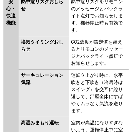
安
熱中症リスクおしら
熱中症リスクをリモコン
心・
せ
のメッセージとバックラ
快適
イト点灯でお知らせしま
機能
す。機器停止時も有効で
す。
換気タイミングおし
CO2濃度が設定値を超え
らせ
るとリモコンのメッセー
ジとバックライト点灯で
お知らせします。
サーキュレーション
運転立上がり時に、水平
気流
吹きと下吹き（冷房時は
スイング）を交互に繰り
返して、部屋全体にすば
やくムラなく気流を送り
ます。
高温みまもり運転
室内が高温になりすぎな
いよう、運転停止中に室