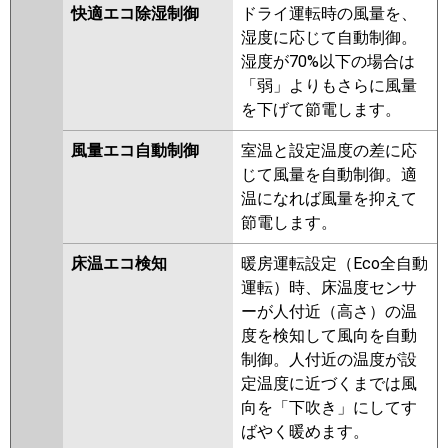
快適エコ除湿制御
ドライ運転時の風量を、
HRMP112EFY
PLZX-HRMP112EY
湿度に応じて自動制御。
PLZX-ERMP112ELEY
PLZX-
湿度が70%以下の場合は
ERMP112EEY
PLZX-ERMP112EY
「弱」よりもさらに風量
PLZX-HRMP112EFGV
PLZX-
を下げて節電します。
HRMP112EFV
PLZX-HRMP112EV
PLZX-ERMP112EEW
PLZX-
風量エコ自動制御
室温と設定温度の差に応
ERMP112EW
PLZX-
じて風量を自動制御。適
ERMP112ELEW
PLZX-
温になれば風量を抑えて
ERMP112EV
PLZX-ERMP112ELEV
節電します。
PLZX-ERMP112EEV
PLZX-
ERMP112ELER
PLZX-
床温エコ検知
暖房運転設定（Eco全自動
ERMP112EER
PLZX-ERMP112ER
運転）時、床温度センサ
ーが人付近（高さ）の温
日立
RCI-GP112RHNP5
RCI-
度を検知して風向を自動
GP112RSHP11
RCI-GP112RHNP4
制御。人付近の温度が設
RCI-GP112RSHP9
RCI-
定温度に近づくまでは風
GP112RHNP3
RCI-GP112RSHP8
向を「下吹き」にしてす
RCI-GP112RHNP2
RCI-
ばやく暖めます。
GP112RSHP7
RCI-GP112RHNP1