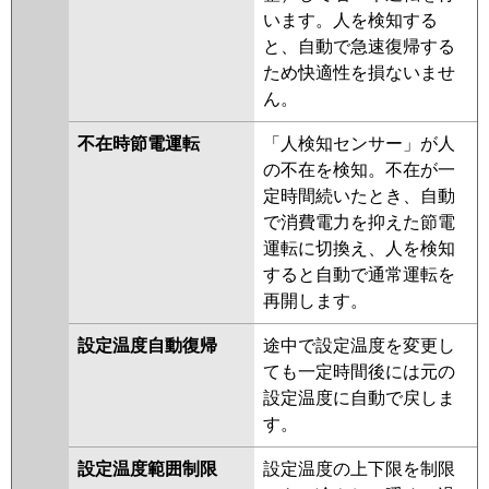
います。人を検知する
FDTK1125HP5S-airf
と、自動で急速復帰する
FDTK1125HP5S
ため快適性を損ないませ
FDTV1125HPA5S-osj
ん。
FDTV1125HPA5S-rak
FDTV1125HPA5S-airf
不在時節電運転
「人検知センサー」が人
FDTV1125HPA5S-airflex
の不在を検知。不在が一
FDTV1125HPA5S
定時間続いたとき、自動
FDTV1125HPA5S-rakuri-na
で消費電力を抑えた節電
運転に切換え、人を検知
パナソニック
PA-P112U7KDNBX
PA-
すると自動で通常運転を
P112U7HDNBX
PA-P112U7KDB
再開します。
PA-P112U7KDNB
PA-
P112U7HDNB
PA-P112U7HDB
設定温度自動復帰
途中で設定温度を変更し
PA-P112U7KD
PA-P112U7KDN
ても一定時間後には元の
PA-P112U7HD
PA-P112U7HDN
設定温度に自動で戻しま
PA-P112U6KDB
PA-P112U6KDNB
す。
PA-P112U6CDB
PA-P112U6CDNB
PA-P112U6HDB
PA-P112U6HDNB
設定温度範囲制限
設定温度の上下限を制限
PA-P112U6KD
PA-P112U6KDN