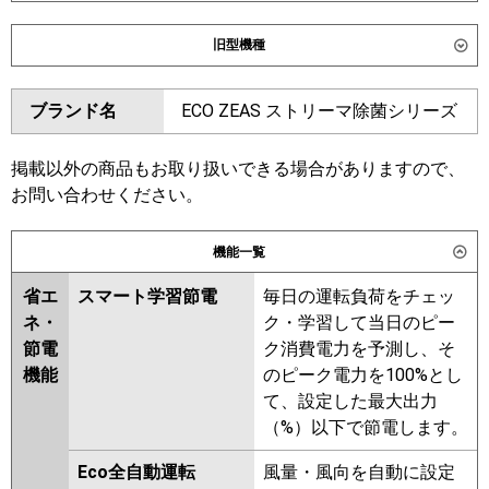
ダイキン
SZRC112CND
SZRC112CD
旧型機種
SZRUC112CD
SDRC112BBD
SDRC112BBND
SDRUC112BBD
ダイキン
SZRC112BYD
SZRC112BYND
ブランド名
ECO ZEAS ストリーマ除菌シリーズ
SZRUC112BYD
SZRC112BJD
東芝
GUHB112111XU
GUHB112111MUB
SZRC112BJND
SZRJC112BFD
GUEB112121MUB
GUEB112121XU
SDRC112BD
SDRC112BND
掲載以外の商品もお取り扱いできる場合がありますので、
GUSB112141XU
GUSB112141MUB
SZRC112BFD
SZRC112BFND
お問い合わせください。
GUSB11214P1MUB
SZRC112BCD
SZRC112BCND
GUSB11214P1XU
機能一覧
東芝
GUHB11211XU
GUHB11211MUB
三菱電機
PLZX-HRMP112H6
PLZX-
GUEB11212MUB
GUEB11212XU
HRMP112HFG6
PLZX-
省エ
スマート学習節電
毎日の運転負荷をチェッ
GUSB11214XU
GUSB11214MUB
HRMP112HBF6
PLZX-
ネ・
ク・学習して当日のピー
GUSB11214PXU
HRMP112HF6
PLZX-
節電
ク消費電力を予測し、そ
GUSB11214PMUB
ERMP112HLE6
PLZX-
機能
のピーク電力を100%とし
RUEB11232MUB
RUEB11232XU
ERMP112HE6
PLZX-ERMP112H6
て、設定した最大出力
RUSB11234MUB
RUSB11234XU
（%）以下で節電します。
日立
RCI-GP112RHNP6
RCI-
RUHB11231MUB
RUEB11231MUB
GP112RSHP12
Eco全自動運転
風量・風向を自動に設定
RUSB11233MUB
RUHB11231MU