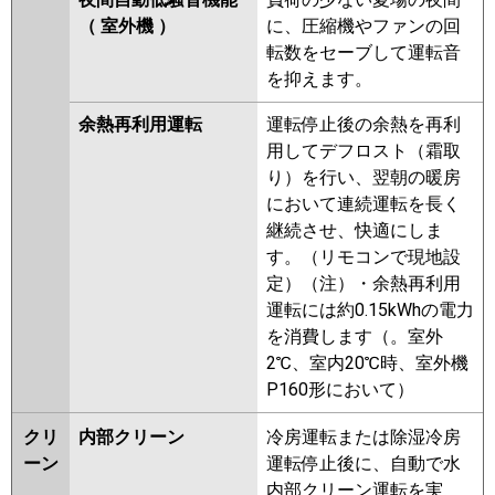
（ 室外機 ）
に、圧縮機やファンの回
転数をセーブして運転音
を抑えます。
余熱再利用運転
運転停止後の余熱を再利
用してデフロスト（霜取
り）を行い、翌朝の暖房
において連続運転を長く
継続させ、快適にしま
す。（リモコンで現地設
定）（注）・余熱再利用
運転には約0.15kWhの電力
を消費します（。室外
2℃、室内20℃時、室外機
P160形において）
クリ
内部クリーン
冷房運転または除湿冷房
ーン
運転停止後に、自動で水
内部クリーン運転を実