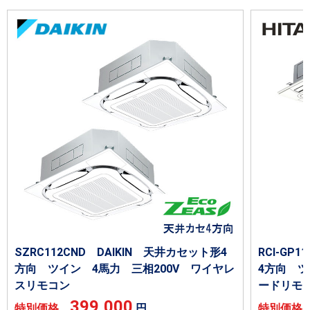
SZRC112CND DAIKIN 天井カセット形4
RCI-GP
方向 ツイン 4馬力 三相200V ワイヤレ
4方向 ツ
スリモコン
ードリモ
399,000
特別価格
円
特別価