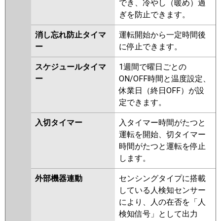
でき、冷やし（暖め）過
PA-P112U6HD
PA-P112U6HDN
ぎを防止できます。
消し忘れ防止タイマ
運転開始から一定時間後
ー
に停止できます。
スケジュールタイマ
1週間で曜日ごとの
ー
ON/OFF時間と温度設定、
休業日（終日OFF）が設
定できます。
入切タイマー
入タイマー時間がたつと
運転を開始、切タイマー
時間がたつと運転を停止
します。
外部機器連動
センシングタイプに搭載
している人検知センサー
により、人の在否を「人
検知信号」として出力