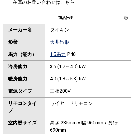
在庫のお問い合わせはこちら！
商品仕様
メーカー名
ダイキン
形状
天井吊形
馬力（能力）
1.5馬力
P40
冷房能力
3.6 (1.7～4.0) kW
暖房能力
4.0 (1.8～5.3) kW
電源タイプ
三相200V
リモコンタイ
ワイヤードリモコン
プ
室内機サイズ
高さ 235mm x 幅 960mm x 奥行
690mm