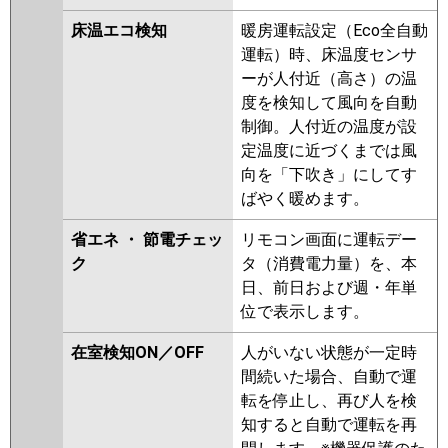
床温エコ検知
暖房運転設定（Eco全自動
運転）時、床温度センサ
ーが人付近（高さ）の温
度を検知して風向を自動
制御。人付近の温度が設
定温度に近づくまでは風
向を「下吹き」にしてす
ばやく暖めます。
省エネ ・ 節電チェッ
リモコン画面に運転デー
ク
タ（消費電力量）を、本
日、前日および週・年単
位で表示します。
在室検知ON／OFF
人がいない状態が一定時
間続いた場合、自動で運
転を停止し、再び人を検
知すると自動で運転を再