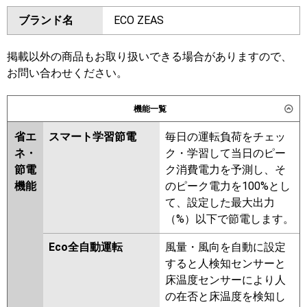
ダイキン
SZRH40BYT
SZRH40BYNT
東芝
GCSA04013MUB
GCSA04013XU
ブランド名
ECO ZEAS
SZRHU40BYT
SZRH40BJT
三菱電機
PCZ-ERMP40KL6
PCZ-
SZRH40BJNT
SZRU40BJT
ERMP40K6
SZRU40BJNT
SZRHU40BJT
掲載以外の商品もお取り扱いできる場合がありますので、
SZRH40BFT
SZRH40BFNT
お問い合わせください。
日立
RPC-GP40RSH11
SZRU40BFNT
SZRU40BFT
SZRHU40BFT
SZRHU40BCT
機能一覧
三菱重工
FDEV406H6S
SZRH40BCNT
SZRU40BCT
省エ
スマート学習節電
毎日の運転負荷をチェッ
SZRU40BCNT
パナソニック
PA-P40T7HNCX
PA-P40T7HC
ネ・
ク・学習して当日のピー
PA-P40T7HNC
東芝
RCSA04043MUB
RCSA04043MU
節電
ク消費電力を予測し、そ
RCSA04043XU
RCSA04033M
機能
のピーク電力を100%とし
RCSA04033X
ACSA04087M
て、設定した最大出力
ACSA04087X
（%）以下で節電します。
三菱電機
PCZ-ERMP40KL5
PCZ-
Eco全自動運転
風量・風向を自動に設定
ERMP40K5
PCZ-ERMP40KL4
すると人検知センサーと
PCZ-ERMP40K4
PCZ-ERMP40K3
床温度センサーにより人
PCZ-ERMP40KL3
PCZ-
の在否と床温度を検知し