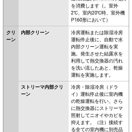
を消費します（。室外
2℃、室内20℃時、室外機
P160形において）
クリ
内部クリーン
冷房運転または除湿冷房
ーン
運転停止後に、自動で水
内部クリーン運転を実
施。発生させた結露水を
利用して熱交換器の汚れ
を洗い流したあと、乾燥
運転を実施します。
ストリーマ内部クリ
冷房・除湿冷房（ドラ
ーン
イ）運転停止後に室内機
の乾燥運転を行い、さら
に熱交換器にストリーマ
照射してニオイやカビを
抑えます。（注）接続す
る全ての室内機に別売品