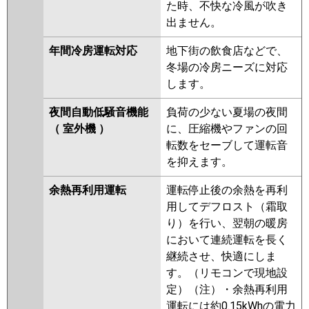
た時、不快な冷風が吹き
出ません。
年間冷房運転対応
地下街の飲食店などで、
冬場の冷房ニーズに対応
します。
夜間自動低騒音機能
負荷の少ない夏場の夜間
（ 室外機 ）
に、圧縮機やファンの回
転数をセーブして運転音
を抑えます。
余熱再利用運転
運転停止後の余熱を再利
用してデフロスト（霜取
り）を行い、翌朝の暖房
において連続運転を長く
継続させ、快適にしま
す。（リモコンで現地設
定）（注）・余熱再利用
運転には約0.15kWhの電力