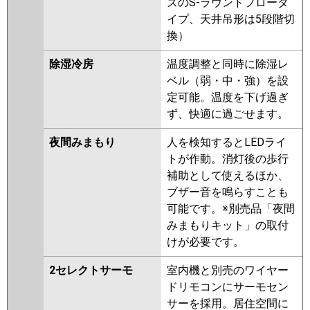
ズのS-ラウンドフロータ
イプ、天井吊形は5段階切
換）
除湿冷房
温度調整と同時に除湿レ
ベル（弱・中・強）を設
定可能。温度を下げ過ぎ
ず、快適に過ごせます。
夜間みまもり
人を検知するとLEDライ
トが作動。消灯後の歩行
補助として使えるほか、
ブザー音を鳴らすことも
可能です。※別売品「夜間
みまもりキット」の取付
けが必要です。
2セレクトサーモ
室内機と別売のワイヤー
ドリモコンにサーモセン
サーを採用。居住空間に