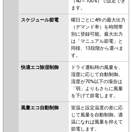
（40～100%）で設定でき
P40T6HA
ます。
スケジュール節電
曜日ごとに4件の最大出力
（デマンド率）を時間帯
別に登録可能。最大出力
は「マニュアル節電」と
同様、13段階から選べま
す。
快適エコ除湿制御
ドライ運転時の風量を、
湿度に応じて自動制御。
湿度が70%以下の場合は
「弱」よりもさらに風量
を下げて節電します。
風量エコ自動制御
室温と設定温度の差に応
じて風量を自動制御。適
温になれば風量を抑えて
節電します。