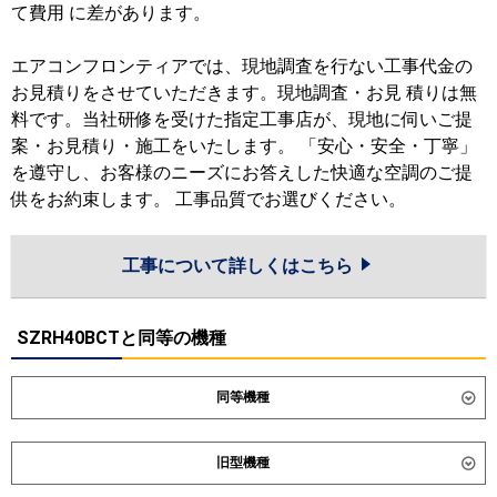
て費用 に差があります。
エアコンフロンティアでは、現地調査を行ない工事代金の
お見積りをさせていただきます。現地調査・お見 積りは無
料です。当社研修を受けた指定工事店が、現地に伺いご提
案・お見積り・施工をいたします。 「安心・安全・丁寧」
を遵守し、お客様のニーズにお答えした快適な空調のご提
供をお約束します。 工事品質でお選びください。
工事について詳しくはこちら
SZRH40BCTと同等の機種
同等機種
ダイキン
SZRH40CNT
SZRH40CT
旧型機種
SZRHU40CT