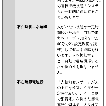
開します。※機器保護のた
め運転待機状態のシステ
ムが一時的に運転するこ
とがあります。
不在時省エネ運転
人がいない状態が一定時
間続いた場合、自動で能
力をセーブ（30分で1℃、
60分で2℃設定温度を調
整）して省エネ運転を行
います。人を検知する
と、自動で急速復帰する
ため快適性を損ないませ
ん。
不在時節電運転
「人検知センサー」が人
の不在を検知。不在が一
定時間続いたとき、自動
で消費電力を抑えた節電
運転に切換え、人を検知