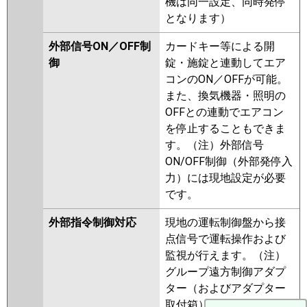
機は同一設定、同時発停
となります）
外部信号ON／OFF制
カードキー等による開
御
錠・施錠と連動してエア
コンのON／OFFが可能。
また、換気機器・照明の
OFFとの連動でエアコン
を停止することもできま
す。（注）外部信号
ON/OFF制御（外部発停入
力）には現地設定が必要
です。
外部指令制御対応
現地の運転制御盤から接
点信号で運転操作および
監視が行えます。（注）
グループ遠方制御アダプ
ター（およびアダプター
取付箱）が必要です。