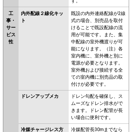
す。
工
内外配線２線化キッ
既設の内外連絡配線が2線
事・
ト
式の場合、別売品を取付
サー
けることで既設配線の流
ビス
用が可能です。また、集
性
中配線の室外機渡りが可
能になります。（注）各
室内機に、室外機と別に
電源が必要となります。
室外機および接続する全
ての室内機に別売品の取
付けが必要です。
ドレンアップメカ
ドレン勾配を確保し、ス
ムーズなドレン排水がで
きます。ドレン配管が長
い場合に便利です。
冷媒チャージレス方
冷媒配管長30mまでなら