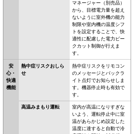
マネージャー（別売品）
から、目標電力量を超え
ないように室外機の能力
制限や室内機の温度シフ
トを設定することで、快
適性に配慮した電力ピー
クカット制御が行えま
す。
安
熱中症リスクおしら
熱中症リスクをリモコン
心・
せ
のメッセージとバックラ
快適
イト点灯でお知らせしま
機能
す。機器停止時も有効で
す。
高温みまもり運転
室内が高温になりすぎな
いよう、運転停止中に室
温があらかじめ設定した
温度に達すると自動で冷