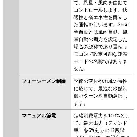
ERMP40K2
PCZ-ERMP40KL2
て、風量・風向を自動で
PCZ-ERMP40KZ
PCZ-
コントロールします。快
ERMP40KLZ
PCZ-ERMP40KY
適性と省エネ性を両立し
PCZ-ERMP40KLY
PCZ-ERMP40KV
た運転を行います。※Eco
PCZ-ERMP40KLV
PCZ-
全自動とは風向自動、風
ERMP40KR
PCZ-ERMP40KLR
量自動の両方を設定した
場合の総称であり運転リ
日立
RPC-GP40RSH9
RPC-GP40RSH8
モコンで設定可能な運転
RPC-GP40RSH7
RPC-GP40RSH6
モードの名称ではありま
RPC-GP40RSH5
RPC-GP40RSH4
せん。
RPC-GP40RSH3
RPC-GP40RSH2
フォーシーズン制御
季節の変化や地域の特性
三菱重工
FDEV405HA5SA
FDEV405H5SA
に応じて、最適な冷媒制
FDEV405H5S
御パターンを自動選択し
ます。
パナソニック
PA-P40T7HNBX
PA-P40T7HB
PA-P40T7HNB
PA-P40T7H
PA-
マニュアル節電
定格消費電力を100%とし
P40T7HN
PA-P40T6CB
PA-
て、最大出力（デマンド
P40T6CNB
PA-P40T6HB
PA-
率）を5%刻みの13段階
P40T6HNB
PA-P40T6HN1
PA-