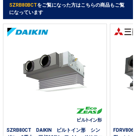
SZRB80BCT
をご覧になった方はこちらの商品もご覧
になっています
SZRB80CT DAIKIN ビルトイン形 シン
FDRV80