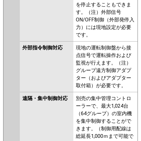
を停止することもできま
す。（注）外部信号
ON/OFF制御（外部発停入
力）には現地設定が必要
です。
外部指令制御対応
現地の運転制御盤から接
点信号で運転操作および
監視が行えます。（注）
グループ遠方制御アダプ
ター（およびアダプター
取付箱）が必要です。
遠隔・集中制御対応
別売の集中管理コントロ
ーラーで、最大1,024台
（64グループ）の室内機
を集中制御することがで
きます。（制御用配線は
総延長1,000ｍまで可能で