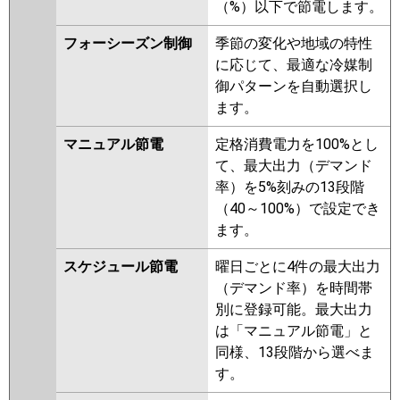
（%）以下で節電します。
PDZ-HRMP80GZ
PDZ-ERMP80GZ
PDZ-HRMP80GY
PDZ-ERMP80GY
フォーシーズン制御
季節の変化や地域の特性
PDZ-HRMP80GV
PDZ-ERMP80GV
に応じて、最適な冷媒制
PDZ-ERMP80GR
御パターンを自動選択し
ます。
日立
RCB-GP80RHN4
RCB-GP80RSH11
RCB-GP80RHN3
RCB-GP80RSH9
マニュアル節電
定格消費電力を100%とし
RCB-GP80RHN2
RCB-GP80RSH8
て、最大出力（デマンド
RCB-GP80RHN1
RCB-GP80RSH7
率）を5%刻みの13段階
RCB-GP80RSH6
RCB-GP80RHN
（40～100%）で設定でき
RCB-GP80RSH5
RCB-AP80HN11
ます。
RCB-GP80RSH4
RCB-GP80RSH3
スケジュール節電
曜日ごとに4件の最大出力
三菱重工
FDRV805HB5SA-ca
（デマンド率）を時間帯
FDRV805HB5SA-sil
別に登録可能。最大出力
FDRK805HP5SA-ca
は「マニュアル節電」と
FDRK805H5SA-ca
FDRK805H5SA-
同様、13段階から選べま
sil
FDRV805H5SA-sil
す。
FDRV805H5SA-ca
FDRK805HP5S-