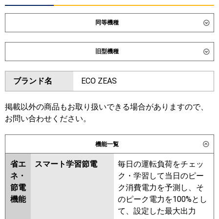
同等機種
ダイキン
SZRB80CT
SDRB80BB
旧型機種
東芝
GBHA08011MUB
GBSA08013MUB
ダイキン
SZRB80BYT
SZRB80BJT
ブランド名
ECO ZEAS
三菱電機
PDZ-HRMP80G6
PDZ-
SDRB80B
SZRB80BFT
ERMP80G6
東芝
RBHA08031MUB
RBSA08033MUB
掲載以外の商品もお取り扱いできる場合がありますので、
日立
RCB-GP80RHN5
RCB-
RBHA08031MU
RBSA08033MU
お問い合わせください。
GP80RSH12
RBHA08031M
ABHA08054M
ABHA08054M-R
ABEA08037M
機能一覧
三菱重工
FDRV806H6S-sil
FDRV806H6S-ca
RBSA08033M
ABEA08057M
ABSA08057M
省エ
スマート学習節電
毎日の運転負荷をチェッ
パナソニック
PA-P80F7KC
PA-P80F7KNC
PA-
ネ・
ク・学習して当日のピー
P80F7HNC
PA-P80F7HC
三菱電機
PDZ-HRMP80G5
PDZ-ERMP80G5
節電
ク消費電力を予測し、そ
PDZ-HRMP80G4
PDZ-ERMP80G4
機能
のピーク電力を100%とし
PDZ-HRMP80G3
PDZ-ERMP80G3
て、設定した最大出力
PDZ-HRMP80G2
PDZ-ERMP80G2