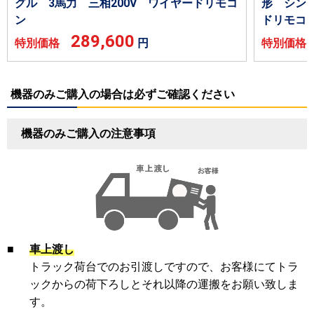
グル 3馬力 三相200V ワイヤードリモコ
形 シング
ン
ドリモコ
289,600
特別価格
円
特別価
機器のみご購入の場合は必ずご確認ください
機器のみご購入の注意事項
■
車上渡し
トラック荷台でのお引渡しですので、お客様にてトラ
ックからの荷下ろしとそれ以降の運搬をお願い致しま
す。