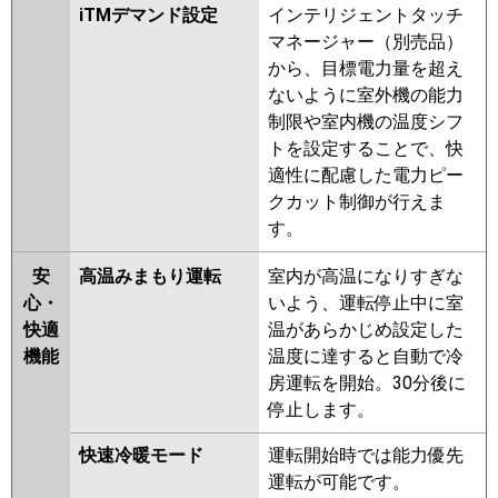
iTMデマンド設定
インテリジェントタッチ
マネージャー（別売品）
から、目標電力量を超え
ないように室外機の能力
制限や室内機の温度シフ
トを設定することで、快
適性に配慮した電力ピー
クカット制御が行えま
す。
安
高温みまもり運転
室内が高温になりすぎな
心・
いよう、運転停止中に室
快適
温があらかじめ設定した
機能
温度に達すると自動で冷
房運転を開始。30分後に
停止します。
快速冷暖モード
運転開始時では能力優先
運転が可能です。