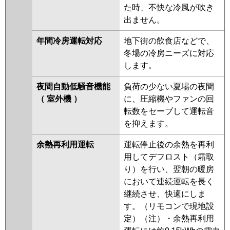
た時、不快な冷風が吹き
出ません。
年間冷房運転対応
地下街の飲食店などで、
冬場の冷房ニーズに対応
します。
夜間自動低騒音機能
負荷の少ない夏場の夜間
（ 室外機 ）
に、圧縮機やファンの回
転数をセーブして運転音
を抑えます。
余熱再利用運転
運転停止後の余熱を再利
用してデフロスト（霜取
り）を行い、翌朝の暖房
において連続運転を長く
継続させ、快適にしま
す。（リモコンで現地設
定）（注）・余熱再利用