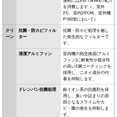
運転には約0.15kWhの電力
を消費します（。室外
2℃、室内20℃時、室外機
P160形において）
クリ
抗菌・防カビフィル
抗菌・防カビ処理を施し
ーン
ター
た衛生的なフィルターで
す。
清潔アルミフィン
室内機の熱交換器(アルミ
フィン)に耐食性や親水性
の高い3層コーティングを
採用し、ニオイ成分の付
着を抑制します。
ドレンパン抗菌処理
銀イオン系の抗菌剤を採
用し、臭いや詰まりの原
因となるスライムやカ
ビ・菌の発生を抑制しま
す。