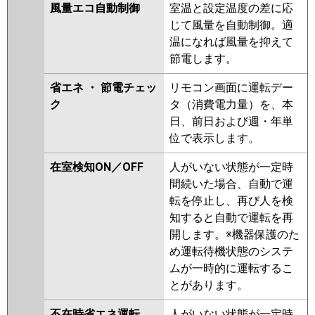
風量エコ自動制御
室温と設定温度の差に応
ca
FDRK805H5S-ca
じて風量を自動制御。適
FDRK805H5S-sil
FDRV805H5S-ca
温になれば風量を抑えて
FDRV805H5S-sil
FDRV805H5S-
節電します。
canvas
FDRV805H5S-silent
省エネ ・ 節電チェッ
リモコン画面に運転デー
パナソニック
PA-P80F7KB
PA-P80F7KNB
PA-
ク
タ（消費電力量）を、本
P80F7HNB
PA-P80F7HB
PA-
日、前日および週・年単
P80F7K
PA-P80F7KN
PA-P80F7H
位で表示します。
PA-P80F7HN
PA-P80F6KB
PA-
P80F6KNB
PA-P80F6HNB
PA-
在室検知ON／OFF
人がいない状態が一定時
P80F6HB
PA-P80F6K
PA-
間続いた場合、自動で運
P80F6KN
PA-P80F6H
PA-
転を停止し、再び人を検
P80F6HN
知すると自動で運転を再
開します。※機器保護のた
め運転待機状態のシステ
ムが一時的に運転するこ
とがあります。
不在時省エネ運転
人がいない状態が一定時