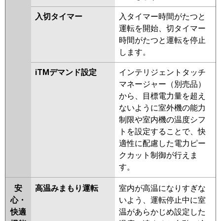
入切タイマー
入タイマー時間がたつと
運転を開始、切タイマー
時間がたつと運転を停止
します。
iTMデマンド設定
インテリジェントタッチ
マネージャー（別売品）
から、目標電力量を超え
ないように室外機の能力
制限や室内機の温度シフ
トを設定することで、快
適性に配慮した電力ピー
クカット制御が行えま
す。
安
高温みまもり運転
室内が高温になりすぎな
心・
いよう、運転停止中に室
快適
温があらかじめ設定した