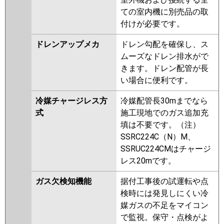
ての室内機に別売品の取
付けが必要です。
ドレンアップメカ
ドレン勾配を確保し、ス
ムーズなドレン排水がで
きます。ドレン配管が長
い場合に便利です。
冷媒チャージレス方
冷媒配管長30mまでなら
式
施工現地でのガス追加充
填は不要です。（注）
SSRC224C（N）M、
SSRUC224CMはチャージ
レス20mです。
ガス欠検知機能
据付工事後の試運転や点
検時には発見しにくい冷
媒ガスの不足をマイコン
で監視。保守・点検がよ