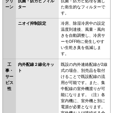
クリ
抗菌・防カビフィル
抗菌・防カビ処理を施し
ーン
ター
た衛生的なフィルターで
す。
ニオイ抑制設定
冷房、除湿冷房中の設定
温度到達後、風量・風向
きを自動調整し、冷房サ
ーモOFF時に発生しやす
い生乾き臭を低減しま
す。
工
内外配線２線化キッ
既設の内外連絡配線が2線
事・
ト
式の場合、別売品を取付
サー
けることで既設配線の流
ビス
用が可能です。また、集
性
中配線の室外機渡りが可
能になります。（注）各
室内機に、室外機と別に
電源が必要となります。
室外機および接続する全