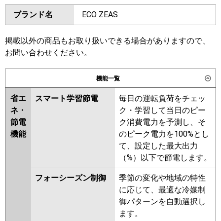
ダイキン
SZRA80BYV
SZRA80BYNV
GKSA08013JXU
ブランド名
ECO ZEAS
SZRA80BJV
SZRA80BJNV
GKSA08013JMUB
SZRA80BFV
SZRA80BFNV
三菱電機
PKZ-ERMP80SK6
PKZ-
SZRA80BCNV
掲載以外の商品もお取り扱いできる場合がありますので、
ERMP80SKL6
お問い合わせください。
東芝
RKEA08041JMUB
日立
RPK-GP80RSHJ7
RKSA08043JMUB
機能一覧
RKEA08041JMU
RKEA08041JXU
三菱重工
FDKV806HK6S
RKSA08043JMU
RKSA08043JXU
省エ
スマート学習節電
毎日の運転負荷をチェッ
RKEA08031JX
RKEA08031JM
ネ・
ク・学習して当日のピー
パナソニック
PA-P80K7SHC
PA-P80K7SHCX
AKEA08037JM
AKEA08037JX
節電
ク消費電力を予測し、そ
RKSA08033JM
RKSA08033JX
機能
のピーク電力を100%とし
AKEA08067JX
AKEA08067JM
て、設定した最大出力
AKSA08067JM
AKSA08067JX
（%）以下で節電します。
三菱電機
PKZ-ERMP80SK5
PKZ-
フォーシーズン制御
季節の変化や地域の特性
ERMP80SKL5
PKZ-ERMP80SKL4
に応じて、最適な冷媒制
PKZ-ERMP80SK4
PKZ-
御パターンを自動選択し
ERMP80SKL3
PKZ-ERMP80SK3
ます。