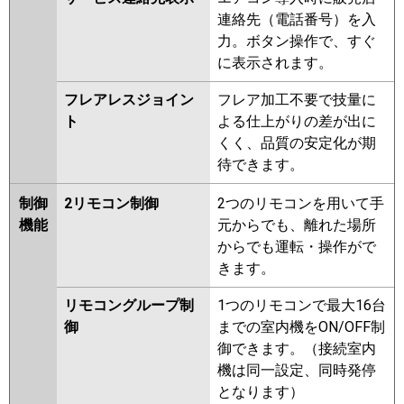
連絡先（電話番号）を入
力。ボタン操作で、すぐ
に表示されます。
フレアレスジョイン
フレア加工不要で技量に
ト
よる仕上がりの差が出に
くく、品質の安定化が期
待できます。
制御
2リモコン制御
2つのリモコンを用いて手
機能
元からでも、離れた場所
からでも運転・操作がで
きます。
リモコングループ制
1つのリモコンで最大16台
御
までの室内機をON/OFF制
御できます。（接続室内
機は同一設定、同時発停
となります）