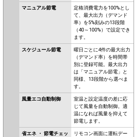
PKZ-ERMP80SK2
PKZ-
マニュアル節電
定格消費電力を100%とし
ERMP80SKL2
PKZ-ERMP80SKLZ
て、最大出力（デマンド
PKZ-ERMP80SKZ
PKZ-
率）を5%刻みの13段階
ERMP80SKLY
PKZ-ERMP80SKY
（40～100%）で設定でき
PKZ-ERMP80SKLV
PKZ-
ます。
ERMP80SKV
PKZ-ERMP80SKLR
PKZ-ERMP80SKR
スケジュール節電
曜日ごとに4件の最大出力
（デマンド率）を時間帯
日立
RPK-GP80RSHJ6
RPK-
別に登録可能。最大出力
GP80RSHJ5
RPK-GP80RSHJ4
は「マニュアル節電」と
RPK-GP80RSHJ3
RPK-
同様、13段階から選べま
GP80RSHJ2
す。
三菱重工
FDKV805HKB5SA
FDKV805HK5SA
風量エコ自動制御
室温と設定温度の差に応
FDKV805HK5S
じて風量を自動制御。適
パナソニック
PA-P80K7SHBX
PA-P80K7SHB
温になれば風量を抑えて
PA-P80K7SH
PA-P80K6SCB
PA-
節電します。
P80K6SHB
PA-P80K6SHA
省エネ ・ 節電チェッ
リモコン画面に運転デー