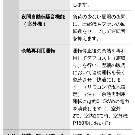
します。
夜間自動低騒音機能
負荷の少ない夏場の夜間
（ 室外機 ）
に、圧縮機やファンの回
転数をセーブして運転音
を抑えます。
余熱再利用運転
運転停止後の余熱を再利
用してデフロスト（霜取
り）を行い、翌朝の暖房
において連続運転を長く
継続させ、快適にしま
す。（リモコンで現地設
定）（注）・余熱再利用
運転には約0.15kWhの電力
を消費します（。室外
2℃、室内20℃時、室外機
P160形において）