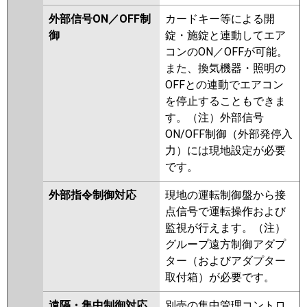
外部信号ON／OFF制
カードキー等による開
御
錠・施錠と連動してエア
コンのON／OFFが可能。
また、換気機器・照明の
OFFとの連動でエアコン
を停止することもできま
す。（注）外部信号
ON/OFF制御（外部発停入
力）には現地設定が必要
です。
外部指令制御対応
現地の運転制御盤から接
点信号で運転操作および
監視が行えます。（注）
グループ遠方制御アダプ
ター（およびアダプター
取付箱）が必要です。
遠隔・集中制御対応
別売の集中管理コントロ