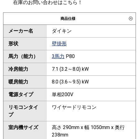
在庫のお問い合わせはこちら！
商品仕様
メーカー名
ダイキン
形状
壁掛形
馬力（能力）
3馬力
P80
冷房能力
7.1 (3.2～8.0) kW
暖房能力
8.0 (3.6～9.5) kW
電源タイプ
単相200V
リモコンタイ
ワイヤードリモコン
プ
室内機サイズ
高さ 290mm x 幅 1050mm x 奥行
238mm