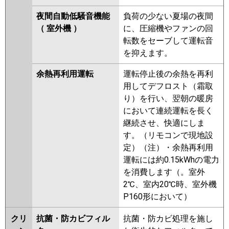
夜間自動低騒音機能
負荷の少ない夏場の夜間
（ 室外機 ）
に、圧縮機やファンの回
転数をセーブして運転音
を抑えます。
余熱再利用運転
運転停止後の余熱を再利
用してデフロスト（霜取
り）を行い、翌朝の暖房
において連続運転を長く
継続させ、快適にしま
す。（リモコンで現地設
定）（注）・余熱再利用
運転には約0.15kWhの電力
を消費します（。室外
2℃、室内20℃時、室外機
P160形において）
クリ
抗菌・防カビフィル
抗菌・防カビ処理を施し