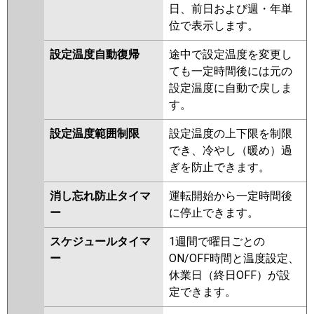
PKZX-ERMP140KW
PKZX-
日、前日および週・年単
ERMP140KLV
PKZX-ERMP140KV
位で表示します。
PKZX-ERMP140KLR
PKZX-
設定温度自動復帰
途中で設定温度を変更し
ERMP140KR
ても一定時間後には元の
日立
RPK-GP140RHNP4
RPK-
設定温度に自動で戻しま
GP140RSHP9
RPK-GP140RHNP3
す。
RPK-GP140RSHP8
RPK-
設定温度範囲制限
設定温度の上下限を制限
GP140RHNP2
RPK-GP140RSHP7
でき、冷やし（暖め）過
RPK-GP140RHNP1
RPK-
ぎを防止できます。
GP140RSHP6
RPK-GP140RSHP5
RPK-GP140RHNP
RPK-
消し忘れ防止タイマ
運転開始から一定時間後
GP140RSHP4
RPK-AP140HNP9-
ー
に停止できます。
kobe
RPK-AP140HNP9
RPK-
GP140RSHP3
スケジュールタイマ
1週間で曜日ごとの
ー
ON/OFF時間と温度設定、
三菱重工
FDKV1405HPA5SA
休業日（終日OFF）が設
FDKV1405HPA5S
定できます。
パナソニック
PA-P140K7KDBX
PA-