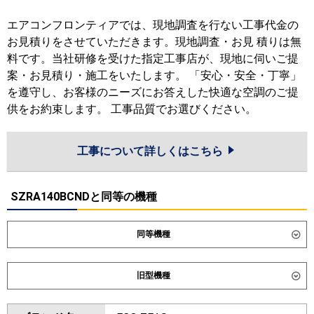
エアコンフロンティアでは、現地調査を行ない工事代金の
お見積りをさせていただきます。現地調査・お見 積りは無
料です。当社研修を受けた指定工事店が、現地に伺いご提
案・お見積り・施工をいたします。 「安心・安全・丁寧」
を遵守し、お客様のニーズにお答えした快適な空調のご提
供をお約束します。 工事品質でお選びください。
工事について詳しくはこちら
SZRA140BCNDと同等の機種
同等機種
ダイキン
SZRA140CD
SZRA140CND
旧型機種
SDRA140BBND
SDRA140BBD
ダイキン
SZRA140BYD
SZRA140BYND
東芝
GKHB14011MUB
GKHB14011XU