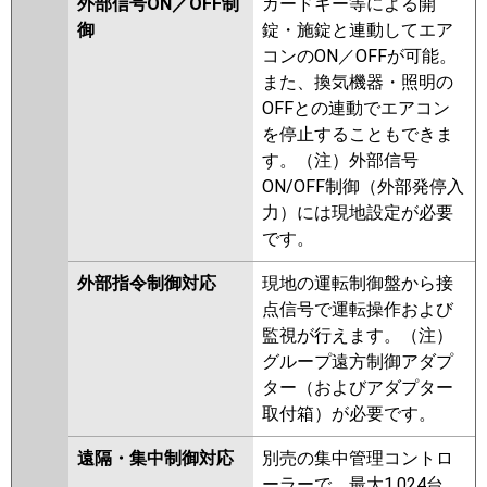
外部信号ON／OFF制
カードキー等による開
御
錠・施錠と連動してエア
コンのON／OFFが可能。
また、換気機器・照明の
OFFとの連動でエアコン
を停止することもできま
す。（注）外部信号
ON/OFF制御（外部発停入
力）には現地設定が必要
です。
外部指令制御対応
現地の運転制御盤から接
点信号で運転操作および
監視が行えます。（注）
グループ遠方制御アダプ
ター（およびアダプター
取付箱）が必要です。
遠隔・集中制御対応
別売の集中管理コントロ
ーラーで、最大1,024台