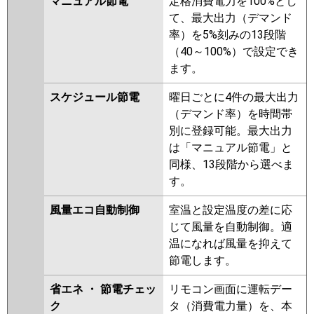
マニュアル節電
定格消費電力を100%とし
て、最大出力（デマンド
三菱電機
PKZX-HRMP140KL5
PKZX-
率）を5%刻みの13段階
HRMP140K5
PKZX-ERMP140KL5
（40～100%）で設定でき
PKZX-ERMP140K5
PKZX-
ます。
HRMP140KL4
PKZX-HRMP140K4
PKZX-ERMP140KL4
PKZX-
スケジュール節電
曜日ごとに4件の最大出力
ERMP140K4
PKZX-HRMP140KL3
（デマンド率）を時間帯
PKZX-HRMP140K3
PKZX-
別に登録可能。最大出力
ERMP140KL3
PKZX-ERMP140K3
は「マニュアル節電」と
PKZX-HRMP140KL2
PKZX-
同様、13段階から選べま
HRMP140K2
PKZX-ERMP140KL2
す。
PKZX-ERMP140K2
PKZX-
HRMP140KLZ
PKZX-HRMP140KZ
風量エコ自動制御
室温と設定温度の差に応
PKZX-ERMP140KZ
PKZX-
じて風量を自動制御。適
ERMP140KLZ
PKZX-HRMP140KY
温になれば風量を抑えて
PKZX-HRMP140KLY
PKZX-
節電します。
ERMP140KY
PKZX-ERMP140KLY
PKZX-HRMP140KLV
PKZX-
省エネ ・ 節電チェッ
リモコン画面に運転デー
HRMP140KV
PKZX-ERMP140KLW
ク
タ（消費電力量）を、本