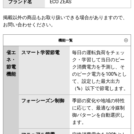
ブランド名
ECO ZEAS
SZRA140BJD
SZRA140BJND
GKEB14011MUB
GKEB14011XU
SDRA140BD
SDRA140BND
GKSB14014XU
GKSB14014MUB
SZRA140BFD
SZRA140BFND
掲載以外の商品もお取り扱いできる場合がありますので、
三菱電機
PKZX-HRMP140KL6
PKZX-
SZRA140BCD
お問い合わせください。
HRMP140K6
PKZX-ERMP140K6
東芝
RKSB14044XU
RKSB14044MUB
PKZX-ERMP140KL6
機能一覧
RKHB14041MUB
RKEB14041MUB
日立
RPK-GP140RHNP5
RPK-
RKSB14043MUB
RKHB14041MU
省エ
スマート学習節電
毎日の運転負荷をチェッ
GP140RSHP11
RKHB14041XU
RKEB14041MU
ネ・
ク・学習して当日のピー
RKEB14041XU
RKSB14043MU
節電
ク消費電力を予測し、そ
三菱重工
FDKV1406HP6S
RKSB14043XU
RKEB14031M
機能
のピーク電力を100%とし
RKEB14031X
RKHB14031M
て、設定した最大出力
パナソニック
PA-P140K7KDCX
PA-P140K7KDC
RKHB14031X
AKHB14064M-R
（%）以下で節電します。
PA-P140K7HDC
PA-
AKHB14064X
AKHB14064X-R
P140K7HDCX
フォーシーズン制御
季節の変化や地域の特性
AKHB14064M
AKEB14037M
に応じて、最適な冷媒制
AKEB14037X
RKSB14033M
御パターンを自動選択し
RKSB14033X
AKEB14067M
ます。
AKEB14067X
AKSB14067M
AKSB14067X