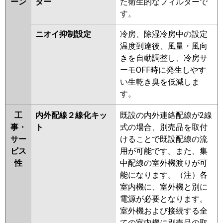
ーン
ター
た衛生的なフィルターで
す。
ニオイ抑制設定
冷房、除湿冷房中の設定
温度到達後、風量・風向
きを自動調整し、冷房サ
ーモOFF時に発生しやす
い生乾き臭を低減しま
す。
工
内外配線２線化キッ
既設の内外連絡配線が2線
事・
ト
式の場合、別売品を取付
サー
けることで既設配線の流
ビス
用が可能です。また、集
性
中配線の室外機渡りが可
能になります。（注）各
室内機に、室外機と別に
電源が必要となります。
室外機および接続する全
ての室内機に別売品の取