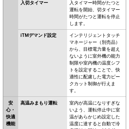
入切タイマー
入タイマー時間がたつと
P140K7HDBX
PA-P140K7KDB
運転を開始、切タイマー
PA-P140K7HDB
PA-P140K7KD
時間がたつと運転を停止
PA-P140K7HD
PA-P140K6KDB
します。
PA-P140K6CDB
PA-P140K6HDB
PA-P140K6KDA
PA-P140K6HDA
iTMデマンド設定
インテリジェントタッチ
マネージャー（別売品）
から、目標電力量を超え
ないように室外機の能力
制限や室内機の温度シフ
トを設定することで、快
適性に配慮した電力ピー
クカット制御が行えま
す。
安
高温みまもり運転
室内が高温になりすぎな
心・
いよう、運転停止中に室
快適
温があらかじめ設定した
機能
温度に達すると自動で冷