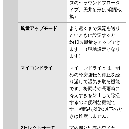
ズのS-ラウンドフロータ
イプ、天井吊形は5段階切
換）
風量アップモード
より遠くまで気流を送り
たいときに設定すると、
約10％風量をアップでき
ます。（現地設定となり
ます）
マイコンドライ
マイコンドライとは、弱
めの冷房運転と停止を繰
り返して湿気を取る機能
です。梅雨時や長雨時に
冷えすぎを防止して除湿
するのに便利な機能で
す。※室温が20℃以下のと
きは推奨しません。
2セレクトサーモ
室内機と別売のワイヤー