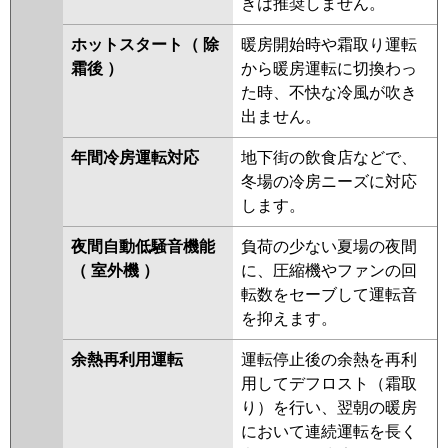
きは推奨しません。
ホットスタート（ 除
暖房開始時や霜取り運転
霜後 ）
から暖房運転に切換わっ
た時、不快な冷風が吹き
出ません。
年間冷房運転対応
地下街の飲食店などで、
冬場の冷房ニーズに対応
します。
夜間自動低騒音機能
負荷の少ない夏場の夜間
（ 室外機 ）
に、圧縮機やファンの回
転数をセーブして運転音
を抑えます。
余熱再利用運転
運転停止後の余熱を再利
用してデフロスト（霜取
り）を行い、翌朝の暖房
において連続運転を長く