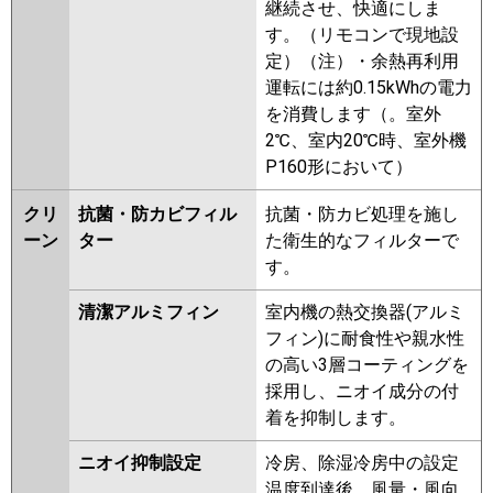
継続させ、快適にしま
す。（リモコンで現地設
定）（注）・余熱再利用
運転には約0.15kWhの電力
を消費します（。室外
2℃、室内20℃時、室外機
P160形において）
クリ
抗菌・防カビフィル
抗菌・防カビ処理を施し
ーン
ター
た衛生的なフィルターで
す。
清潔アルミフィン
室内機の熱交換器(アルミ
フィン)に耐食性や親水性
の高い3層コーティングを
採用し、ニオイ成分の付
着を抑制します。
ニオイ抑制設定
冷房、除湿冷房中の設定
温度到達後、風量・風向