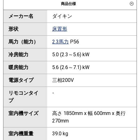
商品仕様
メーカー名
ダイキン
形状
床置形
馬力（能力）
2.3馬力
P56
冷房能力
5.0 (2.3～5.6) kW
暖房能力
5.6 (2.6～7.1) kW
電源タイプ
三相200V
リモコンタイ
-
プ
室内機サイズ
高さ 1850mm x 幅 600mm x 奥行
270mm
室内機重量
39.0 kg