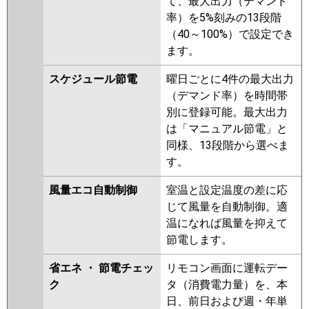
て、最大出力（デマンド
P56B6GN
率）を5%刻みの13段階
（40～100%）で設定でき
ます。
スケジュール節電
曜日ごとに4件の最大出力
（デマンド率）を時間帯
別に登録可能。最大出力
は「マニュアル節電」と
同様、13段階から選べま
す。
風量エコ自動制御
室温と設定温度の差に応
じて風量を自動制御。適
温になれば風量を抑えて
節電します。
省エネ ・ 節電チェッ
リモコン画面に運転デー
ク
タ（消費電力量）を、本
日、前日および週・年単