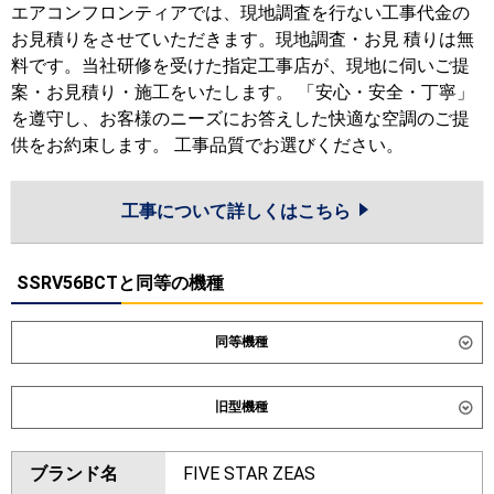
エアコンフロンティアでは、現地調査を行ない工事代金の
お見積りをさせていただきます。現地調査・お見 積りは無
料です。当社研修を受けた指定工事店が、現地に伺いご提
案・お見積り・施工をいたします。 「安心・安全・丁寧」
を遵守し、お客様のニーズにお答えした快適な空調のご提
供をお約束します。 工事品質でお選びください。
工事について詳しくはこちら
SSRV56BCTと同等の機種
同等機種
ダイキン
SSRV56DT
旧型機種
東芝
GFXA05613BU
ダイキン
SSRV56CT
SSRV56BYT
ブランド名
FIVE STAR ZEAS
三菱電機
PSZ-ZRMP56K6
SSRV56BJT
SSRV56BFT