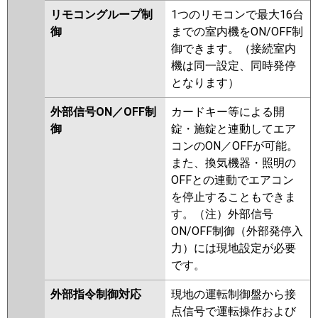
リモコングループ制
1つのリモコンで最大16台
御
までの室内機をON/OFF制
御できます。（接続室内
機は同一設定、同時発停
となります）
外部信号ON／OFF制
カードキー等による開
御
錠・施錠と連動してエア
コンのON／OFFが可能。
また、換気機器・照明の
OFFとの連動でエアコン
を停止することもできま
す。（注）外部信号
ON/OFF制御（外部発停入
力）には現地設定が必要
です。
外部指令制御対応
現地の運転制御盤から接
点信号で運転操作および