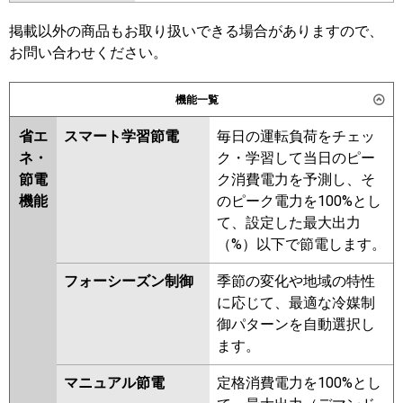
日立
RPV-GP56RGH5
東芝
RFXA05633BU
掲載以外の商品もお取り扱いできる場合がありますので、
お問い合わせください。
三菱重工
三菱電機
PSZ-ZRMP56K5
PSZ-ZRMP56K4
PSZ-ZRMP56K3
PSZ-ZRMP56K2
パナソニック
PA-P56B7GNC
PA-P56B7GC
機能一覧
PSZ-ZRMP56KZ
PSZ-ZRMP56KY
PSZ-ZRMP56KV
PSZ-
省エ
スマート学習節電
毎日の運転負荷をチェッ
ZRMP56KR
ネ・
ク・学習して当日のピー
節電
ク消費電力を予測し、そ
日立
RPV-GP56RGH4
RPV-GP56RGH3
機能
のピーク電力を100%とし
RPV-GP56RGH2
RPV-AP56GH6
て、設定した最大出力
RPV-GP56RGH1
RPV-AP56GH5
（%）以下で節電します。
RPV-GP56RGH
フォーシーズン制御
季節の変化や地域の特性
三菱重工
に応じて、最適な冷媒制
パナソニック
PA-P56B7GNB
PA-P56B7GB
PA-
御パターンを自動選択し
P56B7GN
PA-P56B7G
PA-
ます。
P56B6GB
PA-P56B6GNB
PA-
マニュアル節電
定格消費電力を100%とし
P56B6GN1
PA-P56B6GA
PA-