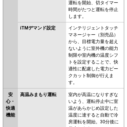
運転を開始、切タイマー
時間がたつと運転を停止
します。
iTMデマンド設定
インテリジェントタッチ
マネージャー（別売品）
から、目標電力量を超え
ないように室外機の能力
制限や室内機の温度シフ
トを設定することで、快
適性に配慮した電力ピー
クカット制御が行えま
す。
安
高温みまもり運転
室内が高温になりすぎな
心・
いよう、運転停止中に室
快適
温があらかじめ設定した
機能
温度に達すると自動で冷
房運転を開始。30分後に