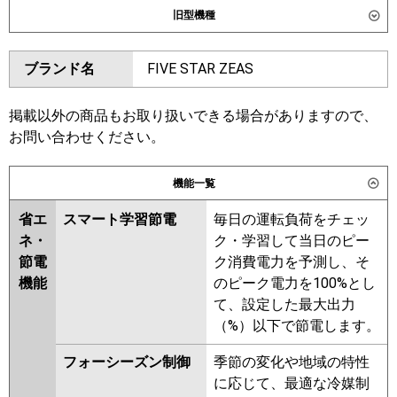
旧型機種
SSRHU40DT
ダイキン
SSRH40CT
SSRH40CNT
東芝
GCXA04013MUB
GCXA04013XU
ブランド名
FIVE STAR ZEAS
SSRHU40CT
SSRH40BYT
三菱電機
PCZ-ZRMP40K6
PCZ-
SSRH40BYNT
SSRU40BYT
ZRMP40KL6
SSRU40BYNT
SSRHU40BYT
掲載以外の商品もお取り扱いできる場合がありますので、
SSRH40BJT
SSRH40BJNT
お問い合わせください。
日立
RPC-GP40RGH8
SSRU40BJNT
SSRU40BJT
SSRHU40BJT
SSRH40BFT
機能一覧
三菱重工
FDEZ406H6S
SSRH40BFNT
SSRU40BFT
省エ
スマート学習節電
毎日の運転負荷をチェッ
SSRU40BFNT
SSRHU40BFT
パナソニック
PA-P40T7GNC
PA-P40T7GNCX
ネ・
ク・学習して当日のピー
SSRHU40BCT
SSRH40BCT
PA-P40T7GC
節電
ク消費電力を予測し、そ
SSRH40BCNT
SSRU40BCNT
機能
のピーク電力を100%とし
東芝
RCXA04043MUB
RCXA04043XU
て、設定した最大出力
RCXA04043MU
（%）以下で節電します。
三菱電機
PCZ-ZRMP40K5
PCZ-
フォーシーズン制御
季節の変化や地域の特性
ZRMP40KL5
PCZ-ZRMP40K4
に応じて、最適な冷媒制