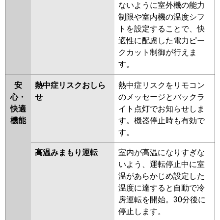
ないように室外機の能力
制限や室内機の温度シフ
トを設定することで、快
適性に配慮した電力ピー
クカット制御が行えま
す。
安
熱中症リスクおしら
熱中症リスクをリモコン
心・
せ
のメッセージとバックラ
快適
イト点灯でお知らせしま
機能
す。機器停止時も有効で
す。
高温みまもり運転
室内が高温になりすぎな
いよう、運転停止中に室
温があらかじめ設定した
温度に達すると自動で冷
房運転を開始。30分後に
停止します。