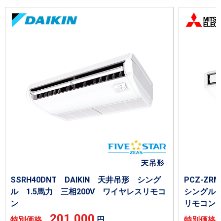
SSRH40DNT DAIKIN 天井吊形 シング
PCZ-Z
ル 1.5馬力 三相200V ワイヤレスリモコ
シングル 
ン
リモコン
201,000
特別価格
円
特別価