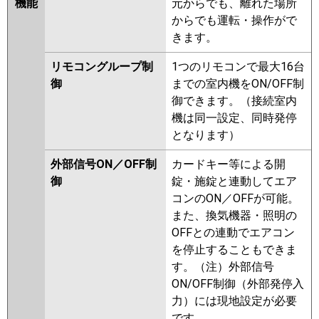
機能
元からでも、離れた場所
からでも運転・操作がで
きます。
リモコングループ制
1つのリモコンで最大16台
御
までの室内機をON/OFF制
御できます。（接続室内
機は同一設定、同時発停
となります）
外部信号ON／OFF制
カードキー等による開
御
錠・施錠と連動してエア
コンのON／OFFが可能。
また、換気機器・照明の
OFFとの連動でエアコン
を停止することもできま
す。（注）外部信号
ON/OFF制御（外部発停入
力）には現地設定が必要
です。