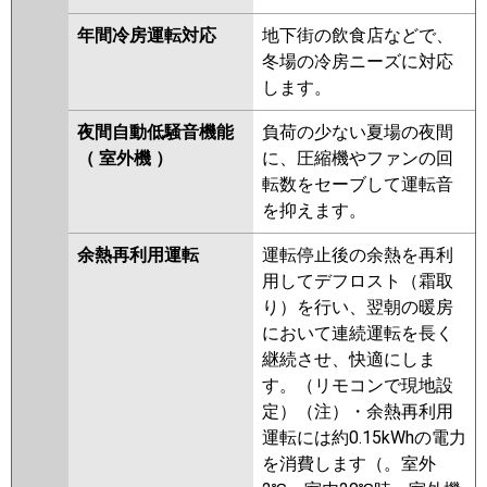
年間冷房運転対応
地下街の飲食店などで、
冬場の冷房ニーズに対応
します。
夜間自動低騒音機能
負荷の少ない夏場の夜間
（ 室外機 ）
に、圧縮機やファンの回
転数をセーブして運転音
を抑えます。
余熱再利用運転
運転停止後の余熱を再利
用してデフロスト（霜取
り）を行い、翌朝の暖房
において連続運転を長く
継続させ、快適にしま
す。（リモコンで現地設
定）（注）・余熱再利用
運転には約0.15kWhの電力
を消費します（。室外