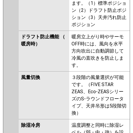
ます。（1）標準ポジショ
ン（2）ドラフト防止ポジ
ション（3）天井汚れ防止
ポジション
ドラフト防止機能 （
暖房立上がり時やサーモ
暖房時）
OFF時には、風向を水平
方向吹出に自動調節して
冷風の直吹きを防止しま
す。
風量切換
３段階の風量選択が可能
です。（FIVE STAR
ZEAS、Eco-ZEASシリー
ズのS-ラウンドフロータ
イプ、天井吊形は5段階切
換）
除湿冷房
温度調整と同時に除湿レ
ベル（弱・中・強）を設