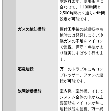
示されます。使用条件に
合わせて、1,100時間と
2,500時間の２通りの時間
設定が可能です。
ガス欠検知機能
据付工事後の試運転や点
検時には発見しにくい冷
媒ガスの不足をマイコン
で監視。保守・点検がよ
り確実にすばやく行えま
す。
応急運転
万一のトラブルにもコン
プレッサー、ファンの運
転が可能です。
故障診断機能
室内機・室外機、そして
システム全体の中から主
要箇所をマイコンが常に
運転状態を監視。万一異