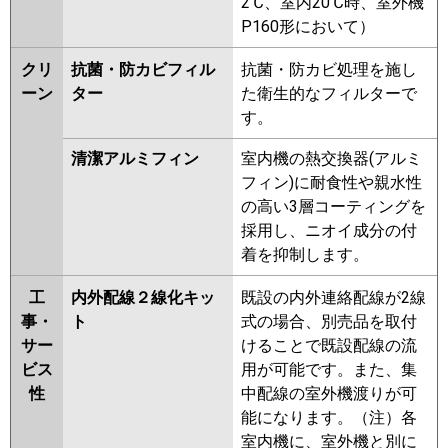
2℃、室内20℃時、室外機
P160形において）
クリ
抗菌・防カビフィル
抗菌・防カビ処理を施し
ーン
ター
た衛生的なフィルターで
す。
清潔アルミフィン
室内機の熱交換器(アルミ
フィン)に耐食性や親水性
の高い3層コーティングを
採用し、ニオイ成分の付
着を抑制します。
工
内外配線２線化キッ
既設の内外連絡配線が2線
事・
ト
式の場合、別売品を取付
サー
けることで既設配線の流
ビス
用が可能です。また、集
性
中配線の室外機渡りが可
能になります。（注）各
室内機に、室外機と別に