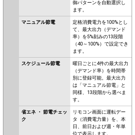
PCZ-ZRMP40KL4
PCZ-
御パターンを自動選択し
ZRMP40KL3
PCZ-ZRMP40K3
ます。
PCZ-ZRMP40KL2
PCZ-
マニュアル節電
定格消費電力を100%とし
ZRMP40K2
PCZ-ZRMP40KZ
て、最大出力（デマンド
PCZ-ZRMP40KLZ
PCZ-
率）を5%刻みの13段階
ZRMP40KY
PCZ-ZRMP40KLY
（40～100%）で設定でき
PCZ-ZRMP40KV
PCZ-
ます。
ZRMP40KLV
PCZ-ZRMP40KLR
PCZ-ZRMP40KR
スケジュール節電
曜日ごとに4件の最大出力
（デマンド率）を時間帯
日立
RPC-GP40RGH7
RPC-GP40RGH6
別に登録可能。最大出力
RPC-GP40RGH5
RPC-GP40RGH4
は「マニュアル節電」と
RPC-GP40RGH3
RPC-AP40GH7
同様、13段階から選べま
RPC-GP40RGH2
RPC-AP40GH6
す。
RPC-GP40RGH1
省エネ ・ 節電チェッ
リモコン画面に運転デー
三菱重工
FDEZ405HA5SA
FDEZ405H5SA
ク
タ（消費電力量）を、本
FDEZ405H5S
日、前日および週・年単
パナソニック
PA-P40T7GNBX
PA-P40T7GB
位で表示します。