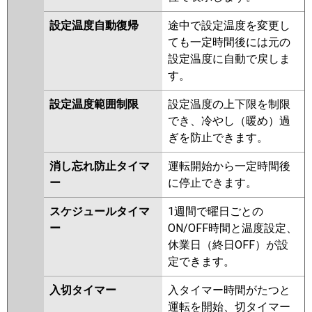
PA-P40T7GNB
PA-P40T7G
PA-
設定温度自動復帰
途中で設定温度を変更し
P40T7GN
PA-P40T6GNB
PA-
ても一定時間後には元の
P40T6GB
PA-P40T6GA
PA-
設定温度に自動で戻しま
P40T6GN1
す。
設定温度範囲制限
設定温度の上下限を制限
でき、冷やし（暖め）過
ぎを防止できます。
消し忘れ防止タイマ
運転開始から一定時間後
ー
に停止できます。
スケジュールタイマ
1週間で曜日ごとの
ー
ON/OFF時間と温度設定、
休業日（終日OFF）が設
定できます。
入切タイマー
入タイマー時間がたつと
運転を開始、切タイマー