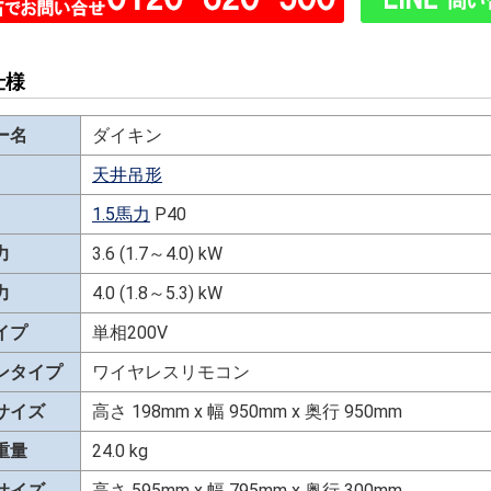
仕様
ー名
ダイキン
天井吊形
1.5馬力
P40
力
3.6 (1.7～4.0) kW
力
4.0 (1.8～5.3) kW
イプ
単相200V
ンタイプ
ワイヤレスリモコン
サイズ
高さ 198mm x 幅 950mm x 奥行 950mm
重量
24.0 kg
サイズ
高さ 595mm x 幅 795mm x 奥行 300mm