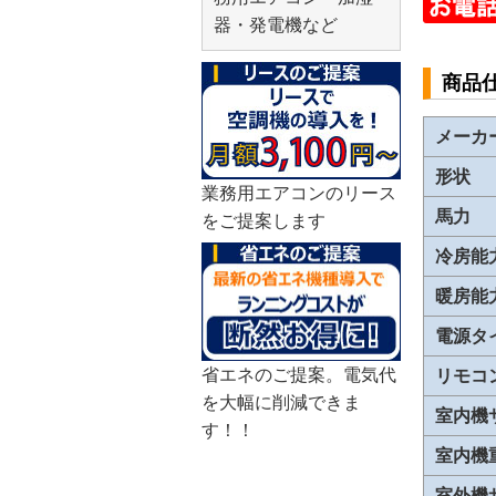
器・発電機など
商品
メーカ
形状
業務用エアコンのリース
馬力
をご提案します
冷房能
暖房能
電源タ
省エネのご提案。電気代
リモコ
を大幅に削減できま
室内機
す！！
室内機
室外機