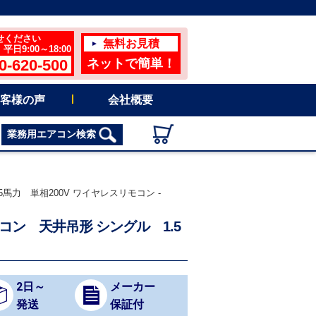
せください
無料お見積
日9:00～18:00
0-620-500
ネットで簡単！
客様の声
会社概要
業務用エアコン検索
.5馬力 単相200V ワイヤレスリモコン -
エアコン 天井吊形 シングル 1.5
2日～
メーカー
発送
保証付