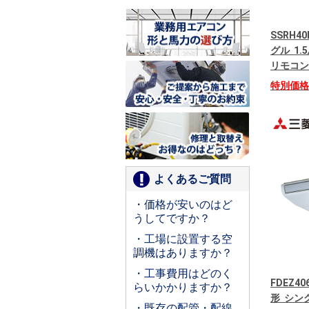
SSRH4
グル 1.
リモコン
特別価
よくあるご質問
・価格が安いのはど
うしてですか？
・工場に設置する空
調機はありますか？
・工事費用はどのく
FDEZ4
らいかかりますか？
形 シング
・既存の配管・配線