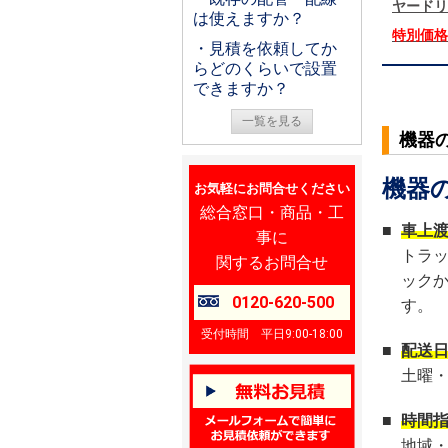
ヤードリ
は使えますか？
特別価
・見積を依頼してか
らどのくらいで設置
できますか？
一覧を見る
機器
機器
お気軽にお問合せください
総合窓口・商品・工
■
車上
事に
トラ
関するお問合せ
ック
0120-620-500
す。
受付時間 平日9:00-18:00
■
配送
土曜
■
時間
地域