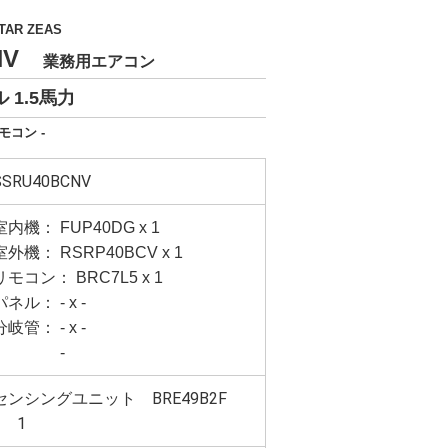
TAR ZEAS
CNV
業務用エアコン
 1.5馬力
モコン -
SSRU40BCNV
室内機： FUP40DG x 1
室外機： RSRP40BCV x 1
リモコン： BRC7L5 x 1
パネル： - x -
分岐管： - x -
-
センシングユニット BRE49B2F
× 1