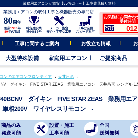
業務用エアコンが激安【85％OFF～】工事費見積り無料
業務用エアコンの取付工事と機器販売の専門店
お気軽にお問合わ
80
受付時間 平
周年
012
創業
1946
年
特定建設業
メーカー指定
工事は全国
80
年の実績
第64687号
安心・丁寧な工事
スピード対応
工事に関するご案内
お役立ち情報
お
大型特殊設備
家庭用エアコン
ご提案商品
コンのエアコンフロンティア
天井吊形
BCNV ダイキン FIVE STAR ZEAS 業務用エアコン 天井吊形 シングル 1
U40BCNV ダイキン FIVE STAR ZEAS 業務用
 単相200V ワイヤレスリモコン -
商品のみ
設置・施工
全国
発送可能
工事可能
送料無料