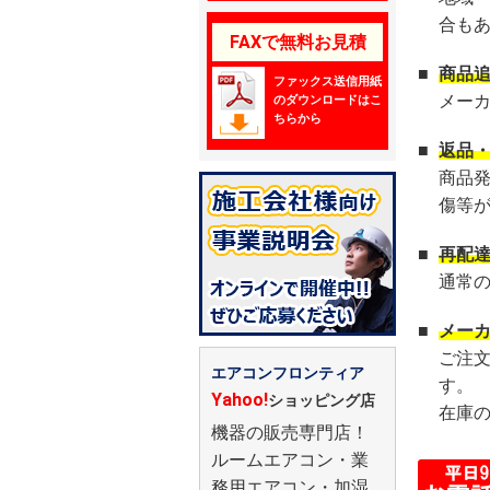
合も
FAXで無料お見積
■
商品
ファックス送信用紙
メー
のダウンロードはこ
ちらから
■
返品
商品
傷等
■
再配
通常
■
メー
ご注
エアコンフロンティア
す。
Yahoo!
ショッピング店
在庫
機器の販売専門店！
ルームエアコン・業
務用エアコン・加湿