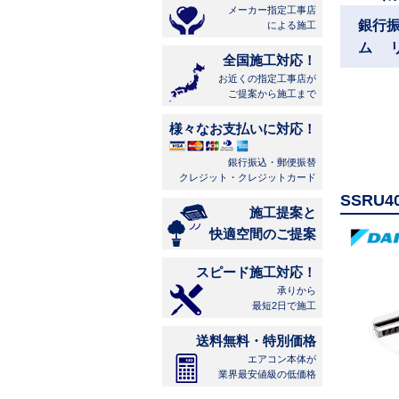
メーカー指定工事店
銀行
による施工
ム 
全国施工対応！
お近くの指定工事店が
ご提案から施工まで
様々なお支払いに対応！
銀行振込・郵便振替
クレジット・クレジットカード
SSRU
施工提案と
快適空間のご提案
スピード施工対応！
承りから
最短2日で施工
送料無料・特別価格
エアコン本体が
業界最安値級の低価格