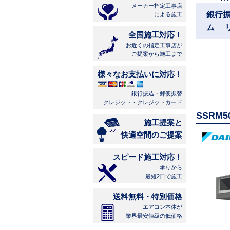
メーカー指定工事店
銀行
による施工
ム 
全国施工対応！
お近くの指定工事店が
ご提案から施工まで
様々なお支払いに対応！
銀行振込・郵便振替
クレジット・クレジットカード
SSRM
施工提案と
快適空間のご提案
スピード施工対応！
承りから
最短2日で施工
送料無料・特別価格
エアコン本体が
業界最安値級の低価格