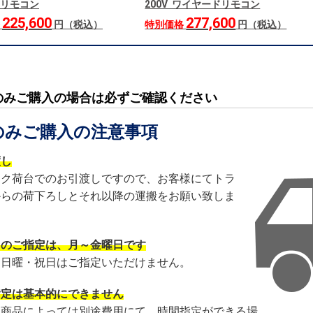
リモコン
200V ワイヤードリモコン
225,600
277,600
格
円（税込）
特別価格
円（税込）
のみご購入の場合は必ずご確認ください
のみご購入の注意事項
渡し
ック荷台でのお引渡しですので、お客様にてトラ
からの荷下ろしとそれ以降の運搬をお願い致しま
日のご指定は、月～金曜日です
・日曜・祝日はご指定いただけません。
指定は基本的にできません
・商品によっては別途費用にて、時間指定ができる場