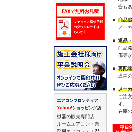
合も
FAXで無料お見積
■
商品
ファックス送信用紙
メー
のダウンロードはこ
ちらから
■
返品
商品
傷等
■
再配
通常
■
メー
ご注
エアコンフロンティア
す。
Yahoo!
ショッピング店
在庫
機器の販売専門店！
ルームエアコン・業
務用エアコン・加湿