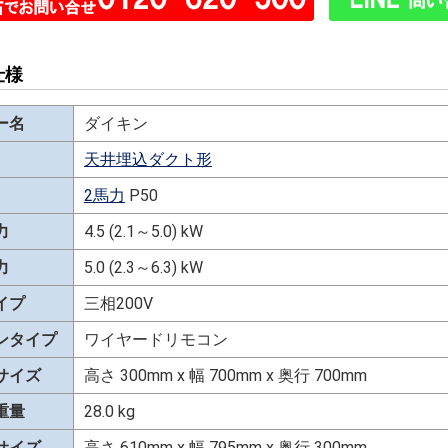
仕様
ー名
ダイキン
天井埋込ダクト形
2馬力
P50
力
4.5 (2.1～5.0) kW
力
5.0 (2.3～6.3) kW
イプ
三相200V
ンタイプ
ワイヤードリモコン
サイズ
高さ 300mm x 幅 700mm x 奥行 700mm
重量
28.0 kg
サイズ
高さ 610mm x 幅 795mm x 奥行 300mm