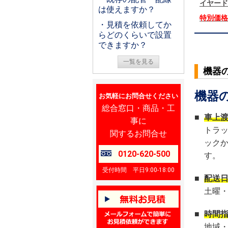
イヤード
は使えますか？
特別価
・見積を依頼してか
らどのくらいで設置
できますか？
一覧を見る
機器
機器
お気軽にお問合せください
総合窓口・商品・工
■
車上
事に
トラ
関するお問合せ
ック
0120-620-500
す。
受付時間 平日9:00-18:00
■
配送
土曜
■
時間
地域