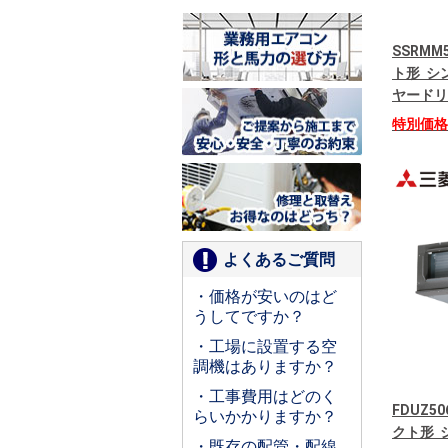
SSRMM
ト形 シン
ヤードリ
特別価
よくあるご質問
・価格が安いのはど
うしてですか？
・工場に設置する空
調機はありますか？
・工事費用はどのく
FDUZ5
らいかかりますか？
クト形 シ
・既存の配管・配線