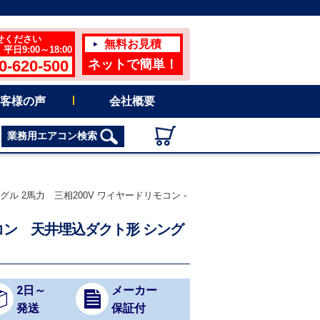
せください
無料お見積
日9:00～18:00
0-620-500
ネットで簡単！
客様の声
会社概要
業務用エアコン検索
グル 2馬力 三相200V ワイヤードリモコン -
用エアコン 天井埋込ダクト形 シング
2日～
メーカー
発送
保証付