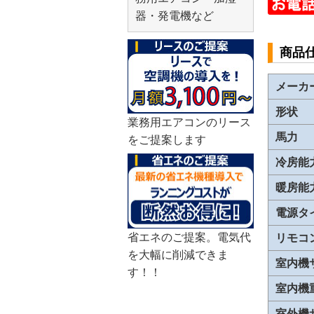
器・発電機など
商品
メーカ
形状
業務用エアコンのリース
馬力
をご提案します
冷房能
暖房能
電源タ
省エネのご提案。電気代
リモコ
を大幅に削減できま
室内機
す！！
室内機
室外機