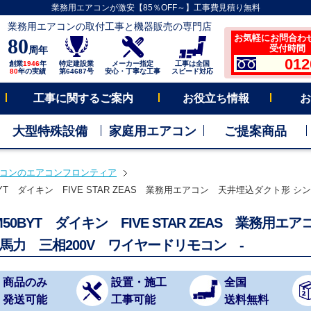
業務用エアコンが激安【85％OFF～】工事費見積り無料
業務用エアコンの取付工事と機器販売の専門店
お気軽にお問合わ
80
受付時間 平
周年
012
創業
1946
年
特定建設業
メーカー指定
工事は全国
80
年の実績
第64687号
安心・丁寧な工事
スピード対応
工事に関するご案内
お役立ち情報
お
大型特殊設備
家庭用エアコン
ご提案商品
コンのエアコンフロンティア
BYT ダイキン FIVE STAR ZEAS 業務用エアコン 天井埋込ダクト形 シン
M50BYT ダイキン FIVE STAR ZEAS 業務
2馬力 三相200V ワイヤードリモコン -
商品のみ
設置・施工
全国
発送可能
工事可能
送料無料