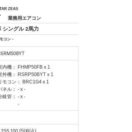
TAR ZEAS
YT
業務用エアコン
 シングル 2馬力
モコン -
SSRM50BYT
室内機： FHMP50FB x 1
室外機： RSRP50BYT x 1
リモコン： BRC1G4 x 1
パネル： - x -
分岐管： - x -
-
,255,100
円(税込)