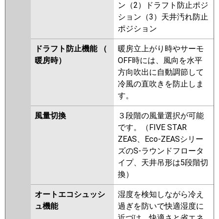
ン（2）ドラフト防止ポジ
ション（3）天井汚れ防止
ポジション
ドラフト防止機能 （
暖房立上がり時やサーモ
暖房時）
OFF時には、風向を水平
方向吹出に自動調節して
冷風の直吹きを防止しま
す。
風量切換
３段階の風量選択が可能
です。（FIVE STAR
ZEAS、Eco-ZEASシリー
ズのS-ラウンドフロータ
イプ、天井吊形は5段階切
換）
オートエコシュッシ
湿度を検知しながら冷え
ュ機能
過ぎを防いで快適湿度に
近づけ、快適さと省エネ