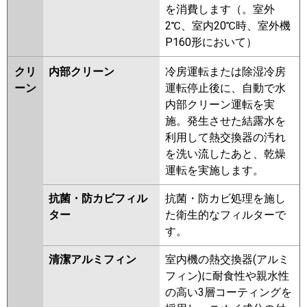
を消費します（。室外
2℃、室内20℃時、室外機
P160形において）
クリ
内部クリーン
冷房運転または除湿冷房
ーン
運転停止後に、自動で水
内部クリーン運転を実
施。発生させた結露水を
利用して熱交換器の汚れ
を洗い流したあと、乾燥
運転を実施します。
抗菌・防カビフィル
抗菌・防カビ処理を施し
ター
た衛生的なフィルターで
す。
清潔アルミフィン
室内機の熱交換器(アルミ
フィン)に耐食性や親水性
の高い3層コーティングを