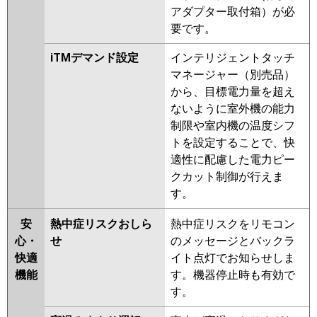
アダプター取付箱）が必
要です。
iTMデマンド設定
インテリジェントタッチ
マネージャー（別売品）
から、目標電力量を超え
ないように室外機の能力
制限や室内機の温度シフ
トを設定することで、快
適性に配慮した電力ピー
クカット制御が行えま
す。
安
熱中症リスクおしら
熱中症リスクをリモコン
心・
せ
のメッセージとバックラ
快適
イト点灯でお知らせしま
機能
す。機器停止時も有効で
す。