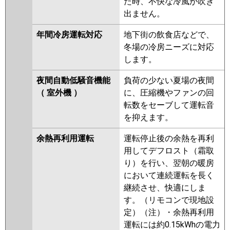
た時、不快な冷風が吹き
出ません。
年間冷房運転対応
地下街の飲食店などで、
冬場の冷房ニーズに対応
します。
夜間自動低騒音機能
負荷の少ない夏場の夜間
（ 室外機 ）
に、圧縮機やファンの回
転数をセーブして運転音
を抑えます。
余熱再利用運転
運転停止後の余熱を再利
用してデフロスト（霜取
り）を行い、翌朝の暖房
において連続運転を長く
継続させ、快適にしま
す。（リモコンで現地設
定）（注）・余熱再利用
運転には約0.15kWhの電力