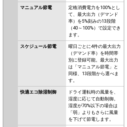
パナソニック
PA-P80D7GNB
PA-P80D7GB
PA-
マニュアル節電
定格消費電力を100%とし
P80D7G
PA-P80D7GN
PA-
て、最大出力（デマンド
P80D6GB
PA-P80D6GNB
PA-
率）を5%刻みの13段階
P80D6G
PA-P80D6GN
（40～100%）で設定でき
ます。
スケジュール節電
曜日ごとに4件の最大出力
（デマンド率）を時間帯
別に登録可能。最大出力
は「マニュアル節電」と
同様、13段階から選べま
す。
快適エコ除湿制御
ドライ運転時の風量を、
湿度に応じて自動制御。
湿度が70%以下の場合は
「弱」よりもさらに風量
を下げて節電します。