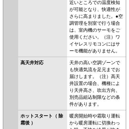
近いところでの温度検知
が可能となり、快適性が
さらに高まりました。●空
調管理を別室で行う場合
は、室内機のサーモをご
使用ください。（注）ワ
イヤレスリモコンにはサ
ーモ機能がありません。
高天井対応
天井の高い空調ゾーンで
も快適気流を足元までお
届けします。（注）高天
井設置の場合、機種によ
り天井高さ、吹出方向、
別売品組込制限などの条
件があります。
ホットスタート（ 除
暖房開始時や霜取り運転
霜後 ）
から暖房運転に切換わっ