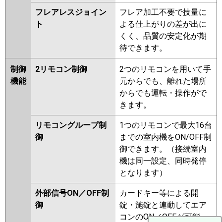
フレアレスジョイン
フレア加工不要で技量に
ト
よる仕上がりの差が出に
くく、品質の安定化が期
待できます。
制御
2リモコン制御
2つのリモコンを用いて手
機能
元からでも、離れた場所
からでも運転・操作がで
きます。
リモコングループ制
1つのリモコンで最大16台
御
までの室内機をON/OFF制
御できます。（接続室内
機は同一設定、同時発停
となります）
外部信号ON／OFF制
カードキー等による開
御
錠・施錠と連動してエア
コンのON／OFFが可能。