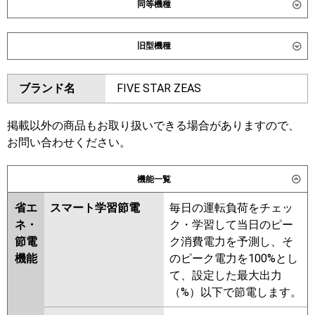
同等機種
ダイキン
SSRK80DNT
SSRK80DT
旧型機種
東芝
GSXA08013XU
GSXA08013MUB
ダイキン
SSRK80CT
SSRK80CNT
ブランド名
FIVE STAR ZEAS
三菱電機
PMZ-DHRMP80FF6
PMZ-
SSRK80BYT
SSRK80BYNT
DHRMP80F6
PMZ-ZRMP80FF6
SSRK80BJNT
SSRK80BJT
PMZ-ZRMP80F6
SSRK80BFT
SSRK80BFNT
掲載以外の商品もお取り扱いできる場合がありますので、
SSRK80BCNT
お問い合わせください。
日立
RCIS-GP80RGH8
東芝
RSXA08033MUB
RSXA08033XU
機能一覧
三菱重工
FDTSZ806H6S
RSXA08033MU
RSXA08033M
RSXA08033X
省エ
スマート学習節電
毎日の運転負荷をチェッ
パナソニック
PA-P80D7GNC
PA-P80D7GC
ネ・
ク・学習して当日のピー
三菱電機
PMZ-DHRMP80FF5
PMZ-
節電
ク消費電力を予測し、そ
DHRMP80F5
PMZ-ZRMP80FF5
機能
のピーク電力を100%とし
PMZ-ZRMP80F5
PMZ-
て、設定した最大出力
DHRMP80F4
PMZ-DHRMP80FF4
（%）以下で節電します。
PMZ-ZRMP80F4
PMZ-