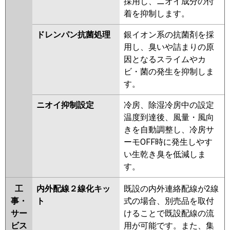
採用し、ニオイ成分の付
着を抑制します。
ドレンパン抗菌処理
銀イオン系の抗菌剤を採
用し、臭いや詰まりの原
因となるスライムやカ
ビ・菌の発生を抑制しま
す。
ニオイ抑制設定
冷房、除湿冷房中の設定
温度到達後、風量・風向
きを自動調整し、冷房サ
ーモOFF時に発生しやす
い生乾き臭を低減しま
す。
工
内外配線２線化キッ
既設の内外連絡配線が2線
事・
ト
式の場合、別売品を取付
サー
けることで既設配線の流
ビス
用が可能です。また、集