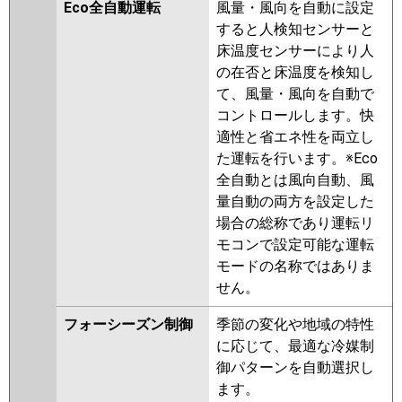
ZRMP80FF4
PMZ-DHRMP80FF3
Eco全自動運転
風量・風向を自動に設定
PMZ-DHRMP80F3
PMZ-
すると人検知センサーと
ZRMP80FF3
PMZ-ZRMP80F3
床温度センサーにより人
PMZ-DHRMP80FF2
PMZ-
の在否と床温度を検知し
DHRMP80F2
PMZ-ZRMP80FF2
て、風量・風向を自動で
PMZ-ZRMP80F2
PMZ-
コントロールします。快
ZRMP80FZ
PMZ-ZRMP80FFZ
適性と省エネ性を両立し
PMZ-ZRMP80FFY
PMZ-
た運転を行います。※Eco
ZRMP80FY
PMZ-ZRMP80FV
全自動とは風向自動、風
PMZ-ZRMP80FFV
PMZ-
量自動の両方を設定した
ZRMP80FR
PMZ-ZRMP80FFR
場合の総称であり運転リ
モコンで設定可能な運転
日立
RCIS-GP80RGH7
RCIS-GP80RGH6
モードの名称ではありま
RCIS-GP80RGH5
RCIS-GP80RGH4
せん。
RCIS-GP80RGH3
RCIS-AP80GH7
RCIS-GP80RGH2
RCIS-AP80GH6
フォーシーズン制御
季節の変化や地域の特性
RCIS-GP80RGH1
に応じて、最適な冷媒制
御パターンを自動選択し
三菱重工
FDTSZ805H5SA
FDTSZ805H5S
ます。