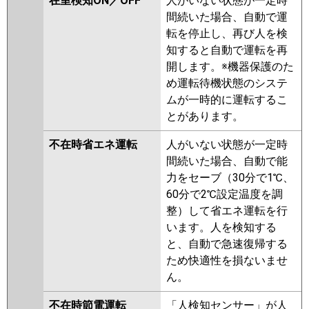
在室検知ON／OFF
人がいない状態が一定時
間続いた場合、自動で運
転を停止し、再び人を検
知すると自動で運転を再
開します。※機器保護のた
め運転待機状態のシステ
ムが一時的に運転するこ
とがあります。
不在時省エネ運転
人がいない状態が一定時
間続いた場合、自動で能
力をセーブ（30分で1℃、
60分で2℃設定温度を調
整）して省エネ運転を行
います。人を検知する
と、自動で急速復帰する
ため快適性を損ないませ
ん。
不在時節電運転
「人検知センサー」が人