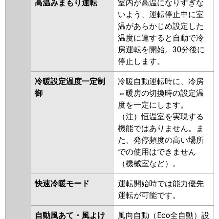
高温みまもり運転
室内が高温になりすぎな
いよう、運転停止中に室
温があらかじめ設定した
温度に達すると自動で冷
房運転を開始。30分後に
停止します。
冷暖設定温度一定制
冷暖自動運転時に、冷房
御
⇔暖房の切換時の設定温
度を一定にします。
（注）恒温室を実現する
機能ではありません。ま
た、発停頻度の高い場所
での使用はできません
（機械室など）。
快速冷暖モード
運転開始時では能力優先
運転が可能です。
自動風あて・風よけ
風向自動（Eco全自動）設