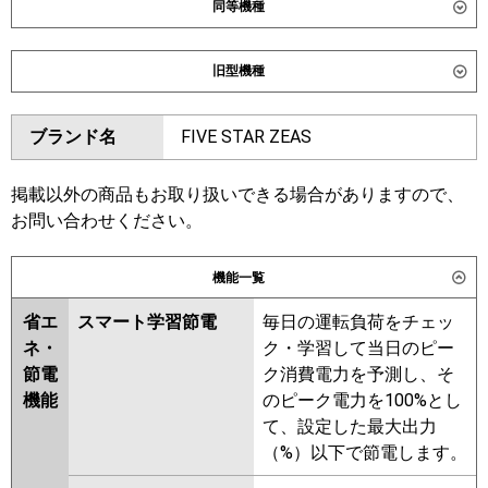
同等機種
ダイキン
SSRK63DNV
SSRK63DV
旧型機種
東芝
GSXA06313JMUB
ダイキン
SSRK63CNV
SSRK63CV
GSXA06313JXU
ブランド名
FIVE STAR ZEAS
SSRK63BYNV
SSRK63BYV
三菱電機
PMZ-ZRMP63SF6
PMZ-
SSRK63BJV
SSRK63BFV
ZRMP63SFF6
SSRK63BFNV
SSRK63BCV
掲載以外の商品もお取り扱いできる場合がありますので、
SSRK63BCNV
お問い合わせください。
日立
RCIS-GP63RGHJ8
東芝
RSXA06333JMUB
機能一覧
三菱重工
FDTSZ636HK6S
RSXA06333JMU
RSXA06333JXU
省エ
スマート学習節電
毎日の運転負荷をチェッ
パナソニック
PA-P63D7SGC
PA-P63D7SGNC
三菱電機
PMZ-ZRMP63SF5
PMZ-
ネ・
ク・学習して当日のピー
ZRMP63SFF5
PMZ-ZRMP63SF4
節電
ク消費電力を予測し、そ
PMZ-ZRMP63SFF4
PMZ-
機能
のピーク電力を100%とし
ZRMP63SFF3
PMZ-ZRMP63SF3
て、設定した最大出力
PMZ-ZRMP63SF2
PMZ-
（%）以下で節電します。
ZRMP63SFF2
PMZ-ZRMP63SFFZ