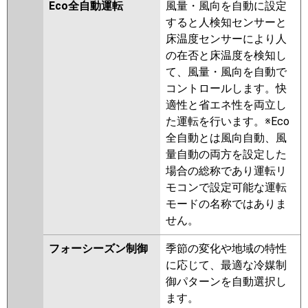
PMZ-ZRMP63SFZ
PMZ-
Eco全自動運転
風量・風向を自動に設定
ZRMP63SFY
PMZ-ZRMP63SFFY
すると人検知センサーと
PMZ-ZRMP63SFFV
PMZ-
床温度センサーにより人
ZRMP63SFV
PMZ-ZRMP63SFR
の在否と床温度を検知し
PMZ-ZRMP63SFFR
て、風量・風向を自動で
コントロールします。快
日立
RCIS-GP63RGHJ7
RCIS-
適性と省エネ性を両立し
GP63RGHJ6
RCIS-GP63RGHJ5
た運転を行います。※Eco
RCIS-GP63RGHJ4
RCIS-
全自動とは風向自動、風
GP63RGHJ3
RCIS-AP63GHJ7
量自動の両方を設定した
RCIS-GP63RGHJ2
RCIS-
場合の総称であり運転リ
AP63GHJ6
RCIS-GP63RGHJ1
モコンで設定可能な運転
モードの名称ではありま
三菱重工
FDTSZ635HKA5SA
せん。
FDTSZ635HK5SA
FDTSZ635HK5S
フォーシーズン制御
季節の変化や地域の特性
に応じて、最適な冷媒制
パナソニック
PA-P63D7SGNB
PA-P63D7SGB
御パターンを自動選択し
PA-P63D7SG
PA-P63D7SGN
PA-
ます。
P63D6SGB
PA-P63D6SGNB
PA-