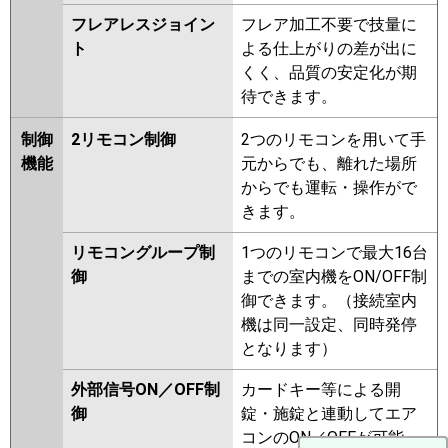
フレアレスジョイン
フレア加工不要で技量に
ト
よる仕上がりの差が出に
くく、品質の安定化が期
待できます。
制御
2リモコン制御
2つのリモコンを用いて手
機能
元からでも、離れた場所
からでも運転・操作がで
きます。
リモコングループ制
1つのリモコンで最大16台
御
までの室内機をON/OFF制
御できます。（接続室内
機は同一設定、同時発停
となります）
外部信号ON／OFF制
カードキー等による開
御
錠・施錠と連動してエア
コンのON／OFFが可能。