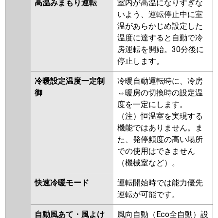
高温みまもり運転
室内が高温になりすぎな
いよう、運転停止中に室
温があらかじめ設定した
温度に達すると自動で冷
房運転を開始。30分後に
停止します。
冷暖設定温度一定制
冷暖自動運転時に、冷房
御
⇔暖房の切換時の設定温
度を一定にします。
（注）恒温室を実現する
機能ではありません。ま
た、発停頻度の高い場所
での使用はできません
（機械室など）。
快速冷暖モード
運転開始時では能力優先
運転が可能です。
自動風あて・風よけ
風向自動（Eco全自動）設