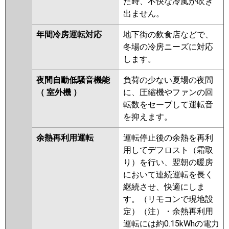
た時、不快な冷風が吹き
出ません。
年間冷房運転対応
地下街の飲食店などで、
冬場の冷房ニーズに対応
します。
夜間自動低騒音機能
負荷の少ない夏場の夜間
（ 室外機 ）
に、圧縮機やファンの回
転数をセーブして運転音
を抑えます。
余熱再利用運転
運転停止後の余熱を再利
用してデフロスト（霜取
り）を行い、翌朝の暖房
において連続運転を長く
継続させ、快適にしま
す。（リモコンで現地設
定）（注）・余熱再利用
運転には約0.15kWhの電力