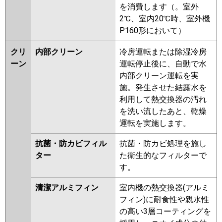
を消費します（。室外
2℃、室内20℃時、室外機
P160形において）
クリ
内部クリーン
冷房運転または除湿冷房
ーン
運転停止後に、自動で水
内部クリーン運転を実
施。発生させた結露水を
利用して熱交換器の汚れ
を洗い流したあと、乾燥
運転を実施します。
抗菌・防カビフィル
抗菌・防カビ処理を施し
ター
た衛生的なフィルターで
す。
清潔アルミフィン
室内機の熱交換器(アルミ
フィン)に耐食性や親水性
の高い3層コーティングを