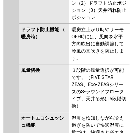
ン（2）ドラフト防止ポジ
ション（3）天井汚れ防止
ポジション
ドラフト防止機能 （
暖房立上がり時やサーモ
暖房時）
OFF時には、風向を水平
方向吹出に自動調節して
冷風の直吹きを防止しま
す。
風量切換
３段階の風量選択が可能
です。（FIVE STAR
ZEAS、Eco-ZEASシリー
ズのS-ラウンドフロータ
イプ、天井吊形は5段階切
換）
オートエコシュッシ
湿度を検知しながら冷え
ュ機能
過ぎを防いで快適湿度に
近づけ、快適さと省エネ