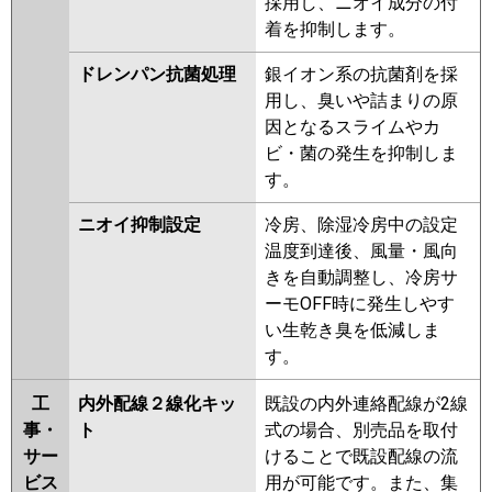
採用し、ニオイ成分の付
着を抑制します。
ドレンパン抗菌処理
銀イオン系の抗菌剤を採
用し、臭いや詰まりの原
因となるスライムやカ
ビ・菌の発生を抑制しま
す。
ニオイ抑制設定
冷房、除湿冷房中の設定
温度到達後、風量・風向
きを自動調整し、冷房サ
ーモOFF時に発生しやす
い生乾き臭を低減しま
す。
工
内外配線２線化キッ
既設の内外連絡配線が2線
事・
ト
式の場合、別売品を取付
サー
けることで既設配線の流
ビス
用が可能です。また、集