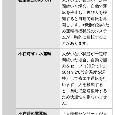
在室検知ON／OFF
人がいない状態が一定時
間続いた場合、自動で運
転を停止し、再び人を検
知すると自動で運転を再
開します。※機器保護のた
め運転待機状態のシステ
ムが一時的に運転するこ
とがあります。
不在時省エネ運転
人がいない状態が一定時
間続いた場合、自動で能
力をセーブ（30分で1℃、
60分で2℃設定温度を調
整）して省エネ運転を行
います。人を検知する
と、自動で急速復帰する
ため快適性を損ないませ
ん。
不在時節電運転
「人検知センサー」が人