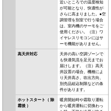
近いところでの温度検知
が可能となり、快適性が
さらに高まりました。●空
調管理を別室で行う場合
は、室内機のサーモをご
使用ください。（注）ワ
イヤレスリモコンにはサ
ーモ機能がありません。
高天井対応
天井の高い空調ゾーンで
も快適気流を足元までお
届けします。（注）高天
井設置の場合、機種によ
り天井高さ、吹出方向、
別売品組込制限などの条
件があります。
ホットスタート（ 除
暖房開始時や霜取り運転
霜後 ）
から暖房運転に切換わっ