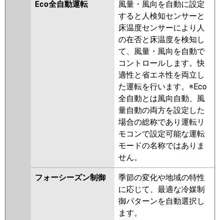
PMZ-ZRMP63FZ
PMZ-
Eco全自動運転
風量・風向を自動に設定
ZRMP63FY
PMZ-ZRMP63FFY
すると人検知センサーと
PMZ-ZRMP63FFV
PMZ-
床温度センサーにより人
ZRMP63FV
PMZ-ZRMP63FR
の在否と床温度を検知し
PMZ-ZRMP63FFR
て、風量・風向を自動で
コントロールします。快
日立
RCIS-GP63RGH7
RCIS-GP63RGH6
適性と省エネ性を両立し
RCIS-GP63RGH5
RCIS-GP63RGH4
た運転を行います。※Eco
RCIS-GP63RGH3
RCIS-AP63GH7
全自動とは風向自動、風
RCIS-GP63RGH2
RCIS-AP63GH6
量自動の両方を設定した
RCIS-GP63RGH1
場合の総称であり運転リ
モコンで設定可能な運転
三菱重工
FDTSZ635HA5SA
モードの名称ではありま
FDTSZ635H5SA
FDTSZ635H5S
せん。
パナソニック
PA-P63D7GNB
PA-P63D7GB
PA-
フォーシーズン制御
季節の変化や地域の特性
P63D7G
PA-P63D7GN
PA-
に応じて、最適な冷媒制
P63D6GNB
PA-P63D6GB
PA-
御パターンを自動選択し
P63D6G
PA-P63D6GN
ます。