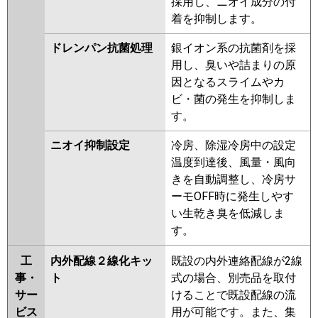
採用し、ニオイ成分の付
着を抑制します。
ドレンパン抗菌処理
銀イオン系の抗菌剤を採
用し、臭いや詰まりの原
因となるスライムやカ
ビ・菌の発生を抑制しま
す。
ニオイ抑制設定
冷房、除湿冷房中の設定
温度到達後、風量・風向
きを自動調整し、冷房サ
ーモOFF時に発生しやす
い生乾き臭を低減しま
す。
工
内外配線２線化キッ
既設の内外連絡配線が2線
事・
ト
式の場合、別売品を取付
サー
けることで既設配線の流
ビス
用が可能です。また、集