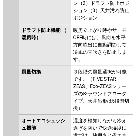
ン（2）ドラフト防止ポジ
ション（3）天井汚れ防止
ポジション
ドラフト防止機能 （
暖房立上がり時やサーモ
暖房時）
OFF時には、風向を水平
方向吹出に自動調節して
冷風の直吹きを防止しま
す。
風量切換
３段階の風量選択が可能
です。（FIVE STAR
ZEAS、Eco-ZEASシリー
ズのS-ラウンドフロータ
イプ、天井吊形は5段階切
換）
オートエコシュッシ
湿度を検知しながら冷え
ュ機能
過ぎを防いで快適湿度に
近づけ、快適さと省エネ