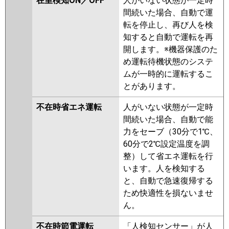
在室検知ON／OFF
人がいない状態が一定時
間続いた場合、自動で運
転を停止し、再び人を検
知すると自動で運転を再
開します。※機器保護のた
め運転待機状態のシステ
ムが一時的に運転するこ
とがあります。
不在時省エネ運転
人がいない状態が一定時
間続いた場合、自動で能
力をセーブ（30分で1℃、
60分で2℃設定温度を調
整）して省エネ運転を行
います。人を検知する
と、自動で急速復帰する
ため快適性を損ないませ
ん。
不在時節電運転
「人検知センサー」が人