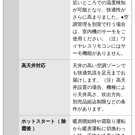
近いところでの温度検知
が可能となり、快適性が
さらに高まりました。●空
調管理を別室で行う場合
は、室内機のサーモをご
使用ください。（注）ワ
イヤレスリモコンにはサ
ーモ機能がありません。
高天井対応
天井の高い空調ゾーンで
も快適気流を足元までお
届けします。（注）高天
井設置の場合、機種によ
り天井高さ、吹出方向、
別売品組込制限などの条
件があります。
ホットスタート（ 除
暖房開始時や霜取り運転
霜後 ）
から暖房運転に切換わっ