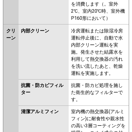
を消費します（。室外
2℃、室内20℃時、室外機
P160形において）
クリ
内部クリーン
冷房運転または除湿冷房
ーン
運転停止後に、自動で水
内部クリーン運転を実
施。発生させた結露水を
利用して熱交換器の汚れ
を洗い流したあと、乾燥
運転を実施します。
抗菌・防カビフィル
抗菌・防カビ処理を施し
ター
た衛生的なフィルターで
す。
清潔アルミフィン
室内機の熱交換器(アルミ
フィン)に耐食性や親水性
の高い3層コーティングを