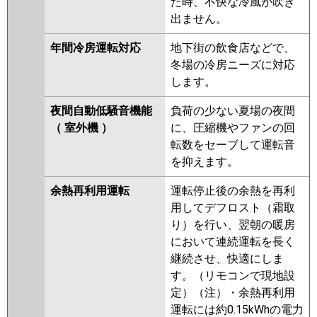
た時、不快な冷風が吹き
出ません。
年間冷房運転対応
地下街の飲食店などで、
冬場の冷房ニーズに対応
します。
夜間自動低騒音機能
負荷の少ない夏場の夜間
（ 室外機 ）
に、圧縮機やファンの回
転数をセーブして運転音
を抑えます。
余熱再利用運転
運転停止後の余熱を再利
用してデフロスト（霜取
り）を行い、翌朝の暖房
において連続運転を長く
継続させ、快適にしま
す。（リモコンで現地設
定）（注）・余熱再利用
運転には約0.15kWhの電力