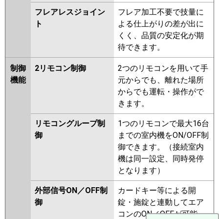
フレアレスジョイン
フレア加工不要で技量に
ト
よる仕上がりの差が出に
くく、品質の安定化が期
待できます。
制御
2リモコン制御
2つのリモコンを用いて手
機能
元からでも、離れた場所
からでも運転・操作がで
きます。
リモコングループ制
1つのリモコンで最大16台
御
までの室内機をON/OFF制
御できます。（接続室内
機は同一設定、同時発停
となります）
外部信号ON／OFF制
カードキー等による開
御
錠・施錠と連動してエア
コンのON／OFFが可能。