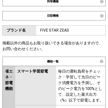
同等機種
ダイキン
SSRK63DNT
SSRK63DT
旧型機種
東芝
GSXA06313XU
GSXA06313MUB
ダイキン
SSRK63CT
SSRK63CNT
ブランド名
FIVE STAR ZEAS
三菱電機
PMZ-ZRMP63F6
PMZ-
SSRK63BYNT
SSRK63BYT
ZRMP63FF6
SSRK63BJT
SSRK63BJNT
SSRK63BFT
SSRK63BFNT
掲載以外の商品もお取り扱いできる場合がありますので、
日立
RCIS-GP63RGH8
SSRK63BCNT
お問い合わせください。
三菱重工
FDTSZ636H6S
東芝
RSXA06333MUB
RSXA06333MU
機能一覧
RSXA06333XU
パナソニック
PA-P63D7GNC
PA-P63D7GC
省エ
スマート学習節電
毎日の運転負荷をチェッ
三菱電機
PMZ-ZRMP63F5
PMZ-
ネ・
ク・学習して当日のピー
ZRMP63FF5
PMZ-ZRMP63F4
節電
ク消費電力を予測し、そ
PMZ-ZRMP63FF4
PMZ-
機能
のピーク電力を100%とし
ZRMP63FF3
PMZ-ZRMP63F3
て、設定した最大出力
PMZ-ZRMP63FF2
PMZ-
（%）以下で節電します。
ZRMP63F2
PMZ-ZRMP63FFZ