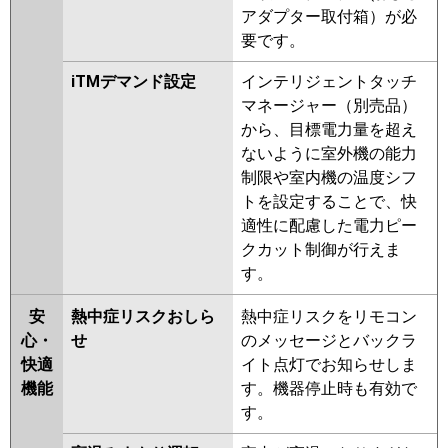
アダプター取付箱）が必
要です。
iTMデマンド設定
インテリジェントタッチ
マネージャー（別売品）
から、目標電力量を超え
ないように室外機の能力
制限や室内機の温度シフ
トを設定することで、快
適性に配慮した電力ピー
クカット制御が行えま
す。
安
熱中症リスクおしら
熱中症リスクをリモコン
心・
せ
のメッセージとバックラ
快適
イト点灯でお知らせしま
機能
す。機器停止時も有効で
す。