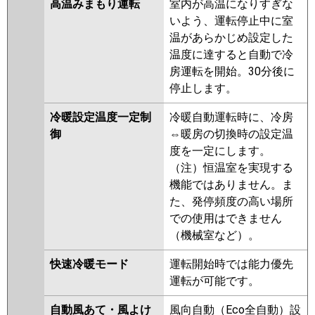
高温みまもり運転
室内が高温になりすぎな
いよう、運転停止中に室
温があらかじめ設定した
温度に達すると自動で冷
房運転を開始。30分後に
停止します。
冷暖設定温度一定制
冷暖自動運転時に、冷房
御
⇔暖房の切換時の設定温
度を一定にします。
（注）恒温室を実現する
機能ではありません。ま
た、発停頻度の高い場所
での使用はできません
（機械室など）。
快速冷暖モード
運転開始時では能力優先
運転が可能です。
自動風あて・風よけ
風向自動（Eco全自動）設