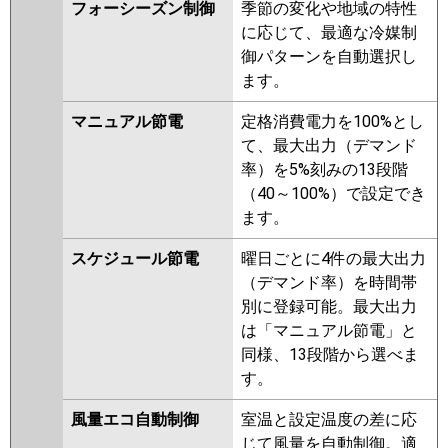
フォーシーズン制御
季節の変化や地域の特性
日立
RPI-GP50RGHJC8
RPI-
に応じて、最適な冷媒制
GP50RGHJ8
RPI-GP50RGHJC7
御パターンを自動選択し
RPI-GP50RGHJ7
RPI-
ます。
GP50RGHJC6
RPI-GP50RGHJ6
RPI-GP50RGHJC5
RPI-
マニュアル節電
定格消費電力を100%とし
GP50RGHJ5
RPI-GP50RGHJC4
て、最大出力（デマンド
RPI-GP50RGHJ4
RPI-AP50GHJC8
率）を5%刻みの13段階
RPI-GP50RGHJC3
RPI-AP50GHJ8
（40～100%）で設定でき
RPI-GP50RGHJ3
RPI-AP50GHJC7
ます。
RPI-GP50RGHJC2
RPI-AP50GHJ7
スケジュール節電
曜日ごとに4件の最大出力
RPI-GP50RGHJ2
（デマンド率）を時間帯
三菱重工
FDUZ505HKA5SA
FDUZ505HK5SA
別に登録可能。最大出力
FDUZ505HK5S
は「マニュアル節電」と
同様、13段階から選べま
パナソニック
PA-P50FE7SGB
PA-P50FE7SGNB
す。
PA-P50FE7SG
PA-P50FE7SGN
PA-P50FE6SGB
PA-P50FE6SGNB
風量エコ自動制御
室温と設定温度の差に応
PA-P50FE6SG
PA-P50FE6SGN
じて風量を自動制御。適