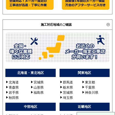
施工対応地域のご確認
北海道・東北地区
関東地区
北海道
宮城県
群馬道
東京都
青森県
山形県
栃木県
千葉県
岩手県
福島県
茨城県
神奈川県
秋田県
埼玉県
中部地区
近畿地区