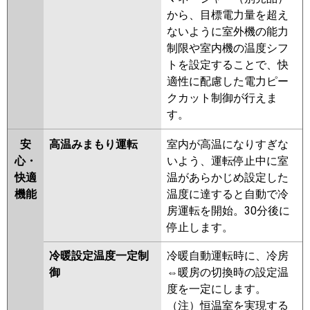
から、目標電力量を超え
ないように室外機の能力
制限や室内機の温度シフ
トを設定することで、快
適性に配慮した電力ピー
クカット制御が行えま
す。
安
高温みまもり運転
室内が高温になりすぎな
心・
いよう、運転停止中に室
快適
温があらかじめ設定した
機能
温度に達すると自動で冷
房運転を開始。30分後に
停止します。
冷暖設定温度一定制
冷暖自動運転時に、冷房
御
⇔暖房の切換時の設定温
度を一定にします。
（注）恒温室を実現する