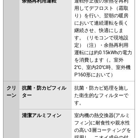
余熱再利用運転
運転停止後の余熱を再利
用してデフロスト（霜取
り）を行い、翌朝の暖房
において連続運転を長く
継続させ、快適にしま
す。（リモコンで現地設
定）（注）・余熱再利用
運転には約0.15kWhの電力
を消費します（。室外
2℃、室内20℃時、室外機
P160形において）
クリ
抗菌・防カビフィル
抗菌・防カビ処理を施し
ーン
ター
た衛生的なフィルターで
す。
清潔アルミフィン
室内機の熱交換器(アルミ
フィン)に耐食性や親水性
の高い3層コーティングを
採用し、ニオイ成分の付