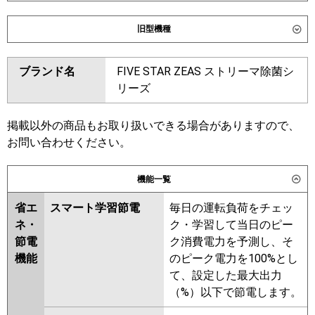
ダイキン
SSRM50DV
SSRMM50DV
旧型機種
東芝
ダイキン
SSRM50CV
SSRMM50CV
ブランド名
FIVE STAR ZEAS ストリーマ除菌シ
三菱電機
PEZ-ZRMP50SD6
SSRM50BYV
SSRMM50BYV
リーズ
SSRM50BJV
SSRMM50BJV
日立
RPI-GP50RGHJC9
RPI-
SSRJM50BJV
SSRJM50BFV
GP50RGHJ9
SSRJMM50BFV
SSRM50BFV
掲載以外の商品もお取り扱いできる場合がありますので、
SSRMM50BFV
SSRM50BCV
お問い合わせください。
三菱重工
FDUZ506HK6S
SSRMM50BCV
パナソニック
PA-P50FE7SGNCL
PA-
機能一覧
東芝
P50FE7SGCL
PA-P50FE7SGNC
省エ
スマート学習節電
毎日の運転負荷をチェッ
PA-P50FE7SGC
三菱電機
PEZ-ZRMP50SD5
PEZ-
ネ・
ク・学習して当日のピー
ZRMP50SD4
PEZ-ZRMP50SD3
節電
ク消費電力を予測し、そ
PEZ-ZRMP50SD2
PEZ-
機能
のピーク電力を100%とし
ZRMP50SDZ
PEZ-ZRMP50SDY
て、設定した最大出力
PEZ-ZRMP50SDV
PEZ-
（%）以下で節電します。
ZRMP50SDR