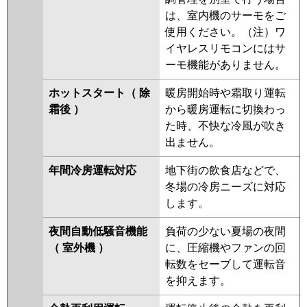
は、室内機のサーモをご
使用ください。（注）ワ
イヤレスリモコンにはサ
ーモ機能がありません。
ホットスタート（ 除
暖房開始時や霜取り運転
霜後 ）
から暖房運転に切換わっ
た時、不快な冷風が吹き
出ません。
年間冷房運転対応
地下街の飲食店などで、
冬場の冷房ニーズに対応
します。
夜間自動低騒音機能
負荷の少ない夏場の夜間
（ 室外機 ）
に、圧縮機やファンの回
転数をセーブして運転音
を抑えます。