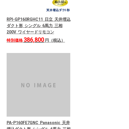
RPI-GP160RGHC11 日立 天井埋込
ダクト形 シングル 6馬力 三相
200V ワイヤードリモコン
386,800
特別価格
円（税込）
PA-P160FE7GNC Panasonic 天井