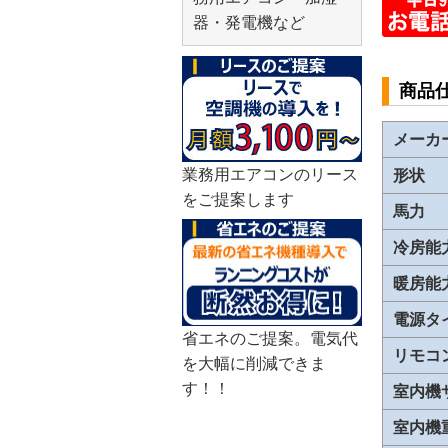
器・発電機など
商品
メーカ
業務用エアコンのリース
形状
をご提案します
馬力
冷房能
暖房能
電源タ
省エネのご提案。電気代
リモコ
を大幅に削減できま
す！！
室内機
室内機