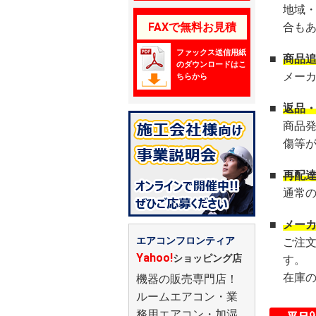
地域
FAXで無料お見積
合も
ファックス送信用紙
■
商品
のダウンロードはこ
メー
ちらから
■
返品
商品
傷等
■
再配
通常
■
メー
エアコンフロンティア
ご注
Yahoo!
ショッピング店
す。
在庫
機器の販売専門店！
ルームエアコン・業
務用エアコン・加湿