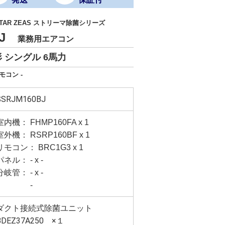
 STAR ZEAS ストリーマ除菌シリーズ
BJ
業務用エアコン
 シングル 6馬力
モコン -
SSRJM160BJ
室内機： FHMP160FA x 1
室外機： RSRP160BF x 1
リモコン： BRC1G3 x 1
パネル： - x -
分岐管： - x -
-
ダクト接続式除菌ユニット
BDEZ37A250 ×１