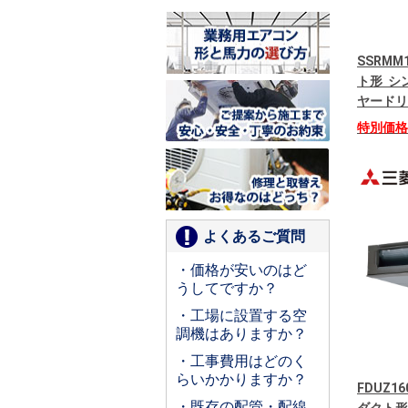
SSRMM
ト形 シン
ヤードリ
特別価
よくあるご質問
・価格が安いのはど
うしてですか？
・工場に設置する空
調機はありますか？
・工事費用はどのく
らいかかりますか？
FDUZ1
・既存の配管・配線