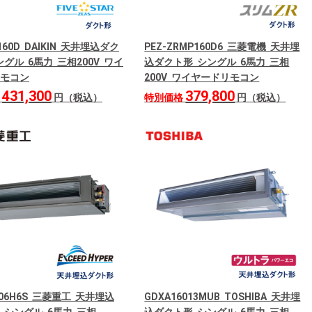
160D DAIKIN 天井埋込ダク
PEZ-ZRMP160D6 三菱電機 天井埋
グル 6馬力 三相200V ワイ
込ダクト形 シングル 6馬力 三相
モコン
200V ワイヤードリモコン
431,300
379,800
格
円（税込）
特別価格
円（税込）
606H6S 三菱重工 天井埋込
GDXA16013MUB TOSHIBA 天井埋