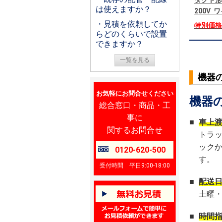
ダクト形
は使えますか？
200V
・見積を依頼してか
特別価
らどのくらいで設置
できますか？
一覧を見る
機器
お気軽にお問合せください
機器
総合窓口・商品・工
事に
■
車上
関するお問合せ
トラ
ック
0120-620-500
す。
受付時間 平日9:00-18:00
■
配送
土曜
■
時間