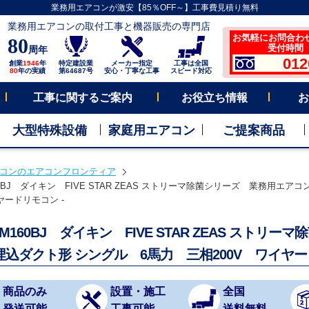
業務用エアコンが激安【85％OFF～】工事費見積り無料
業務用エアコンの取付工事と機器販売の専門店
お気軽にお問合わ
80
受付時間 平
周年
012
創業
1946
年
特定建設業
メーカー指定
工事は全国
80
年の実績
第64687号
安心・丁寧な工事
スピード対応
工事に関するご案内
お役立ち情報
お
大型特殊設備
家庭用エアコン
ご提案商品
コンのエアコンフロンティア
60BJ ダイキン FIVE STAR ZEAS ストリーマ除菌シリーズ 業務用エ
イヤードリモコン -
JM160BJ ダイキン FIVE STAR ZEAS ス
埋込ダクト形 シングル 6馬力 三相200V ワイヤー
商品のみ
設置・施工
全国
発送可能
工事可能
送料無料