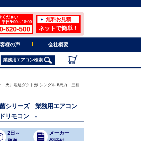
せください
無料お見積
日9:00～18:00
0-620-500
ネットで簡単！
客様の声
会社概要
業務用エアコン検索
アコン 天井埋込ダクト形 シングル 6馬力 三相
トリーマ除菌シリーズ 業務用エアコン
ドリモコン -
2日～
メーカー
発送
保証付