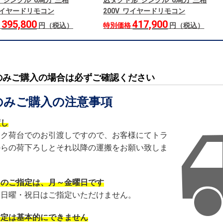
 シングル 6馬力 三相
込ダクト形 シングル 6馬力 三相
 ワイヤードリモコン
200V ワイヤードリモコン
395,800
417,900
格
円（税込）
特別価格
円（税込）
のみご購入の場合は必ずご確認ください
のみご購入の注意事項
渡し
ック荷台でのお引渡しですので、お客様にてトラ
からの荷下ろしとそれ以降の運搬をお願い致しま
日のご指定は、月～金曜日です
・日曜・祝日はご指定いただけません。
指定は基本的にできません