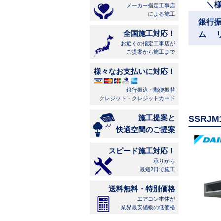
＼
メーカー指定工事店
による施工
銀行
全国施工対応！
ム 
お近くの指定工事店が
ご提案から施工まで
様々なお支払いに対応！
銀行振込・郵便振替
クレジット・クレジットカード
施工提案と
SSRJ
快適空間のご提案
スピード施工対応！
承りから
最短2日で施工
送料無料・特別価格
エアコン本体が
業界最安値級の低価格