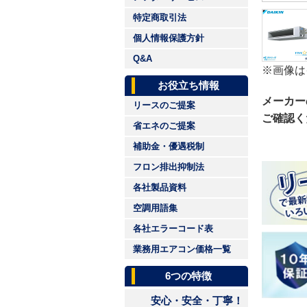
特定商取引法
個人情報保護方針
Q&A
※画像は
お役立ち情報
メーカー
リースのご提案
ご確認く
省エネのご提案
補助金・優遇税制
フロン排出抑制法
各社製品資料
空調用語集
各社エラーコード表
業務用エアコン価格一覧
6つの特徴
安心・安全・丁寧！