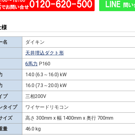
仕様
ー名
ダイキン
天井埋込ダクト形
6馬力
P160
力
14.0 (6.3～16.0) kW
力
16.0 (7.3～20.0) kW
イプ
三相200V
ンタイプ
ワイヤードリモコン
サイズ
高さ 300mm x 幅 1400mm x 奥行 700mm
重量
46.0 kg