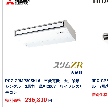
PCZ-ZRMP80SKL6 三菱電機 天井吊形
RPC-G
シングル 3馬力 単相200V ワイヤレスリ
ル 3馬力
モコン
特別価
236,800
特別価格
円