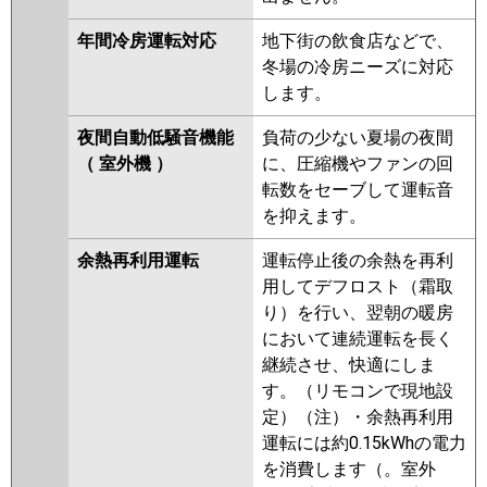
年間冷房運転対応
地下街の飲食店などで、
冬場の冷房ニーズに対応
します。
夜間自動低騒音機能
負荷の少ない夏場の夜間
（ 室外機 ）
に、圧縮機やファンの回
転数をセーブして運転音
を抑えます。
余熱再利用運転
運転停止後の余熱を再利
用してデフロスト（霜取
り）を行い、翌朝の暖房
において連続運転を長く
継続させ、快適にしま
す。（リモコンで現地設
定）（注）・余熱再利用
運転には約0.15kWhの電力
を消費します（。室外