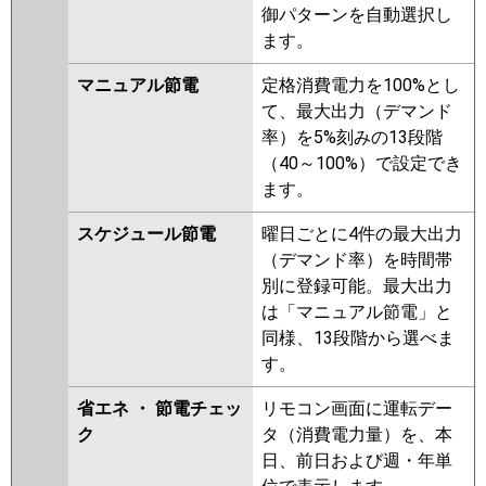
御パターンを自動選択し
RCXA08043JMUB
ます。
RPXA08033JMU
RCXA08043JMU
RCXA08043JXU
RPXA08033JM
マニュアル節電
定格消費電力を100%とし
RPXA08023JM
RCXA08033JM
て、最大出力（デマンド
RCXA08033JX
RCXA08012JX
率）を5%刻みの13段階
RCXA08012JM
（40～100%）で設定でき
ます。
三菱電機
PCZ-ZRMP80SKL5
PCZ-
ZRMP80SK5
PCZ-ZRMP80SK4
スケジュール節電
曜日ごとに4件の最大出力
PCZ-ZRMP80SKL4
PCZ-
（デマンド率）を時間帯
ZRMP80SKL3
PCZ-ZRMP80SK3
別に登録可能。最大出力
PCZ-ZRMP80SH2
PCZ-
は「マニュアル節電」と
ZRMP80SK2
PCZ-ZRMP80SKL2
同様、13段階から選べま
PCZ-ZRMP80SHZ
PCZ-
す。
ZRMP80SKZ
PCZ-ZRMP80SKLZ
PCZ-ZRMP80SHY
PCZ-
省エネ ・ 節電チェッ
リモコン画面に運転デー
ZRMP80SKLY
PCZ-ZRMP80SKY
ク
タ（消費電力量）を、本
PCZ-ZRMP80SHV
PCZ-
日、前日および週・年単
ZRMP80SKLV
PCZ-ZRMP80SKV