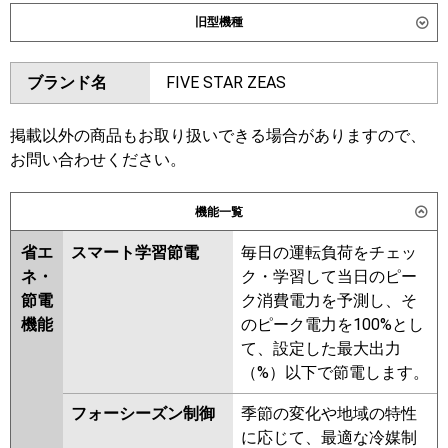
ダイキン
SSRH80DNV
SSRHU80DV
旧型機種
東芝
GPXA08013JMUB
GCXA08013JXU
ダイキン
SSRH80CV
SSRH80CNV
GCXA08013JMUB
ブランド名
FIVE STAR ZEAS
SSRHU80CV
SSRT80BYV
三菱電機
PCZ-ZRMP80SK6
PCZ-
SSRH80BYNV
SSRH80BYV
ZRMP80SKL6
SSRU80BYNV
SSRU80BYV
掲載以外の商品もお取り扱いできる場合がありますので、
SSRHU80BYV
SSRT80BJV
お問い合わせください。
日立
RPC-GP80RGHJ8
SSRH80BJV
SSRH80BJNV
SSRJH80BJV
SSRU80BJV
機能一覧
三菱重工
FDEZ806HK6S
SSRU80BJNV
SSRHU80BJV
省エ
スマート学習節電
毎日の運転負荷をチェッ
SSRJH80BFV
SSRT80BFV
パナソニック
PA-P80T7SGNCX
PA-P80T7SGNC
ネ・
ク・学習して当日のピー
SSRH80BFV
SSRH80BFNV
PA-P80T7SGC
節電
ク消費電力を予測し、そ
SSRU80BFV
SSRU80BFNV
機能
のピーク電力を100%とし
SSRHU80BFV
SSRT80BCV
て、設定した最大出力
SSRHU80BCV
SSRH80BCV
（%）以下で節電します。
SSRH80BCNV
SSRU80BCV
SSRU80BCNV
フォーシーズン制御
季節の変化や地域の特性
に応じて、最適な冷媒制
東芝
RPXA08033JMUB