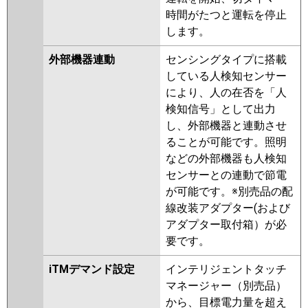
P80V6SGN
PA-P80T6SGA
PA-
時間がたつと運転を停止
P80T6SGN1
します。
外部機器連動
センシングタイプに搭載
している人検知センサー
により、人の在否を「人
検知信号」として出力
し、外部機器と連動させ
ることが可能です。照明
などの外部機器も人検知
センサーとの連動で節電
が可能です。※別売品の配
線改装アダプター(および
アダプター取付箱）が必
要です。
iTMデマンド設定
インテリジェントタッチ
マネージャー（別売品）
から、目標電力量を超え