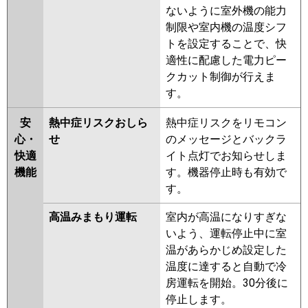
ないように室外機の能力
制限や室内機の温度シフ
トを設定することで、快
適性に配慮した電力ピー
クカット制御が行えま
す。
安
熱中症リスクおしら
熱中症リスクをリモコン
心・
せ
のメッセージとバックラ
快適
イト点灯でお知らせしま
機能
す。機器停止時も有効で
す。
高温みまもり運転
室内が高温になりすぎな
いよう、運転停止中に室
温があらかじめ設定した
温度に達すると自動で冷
房運転を開始。30分後に
停止します。