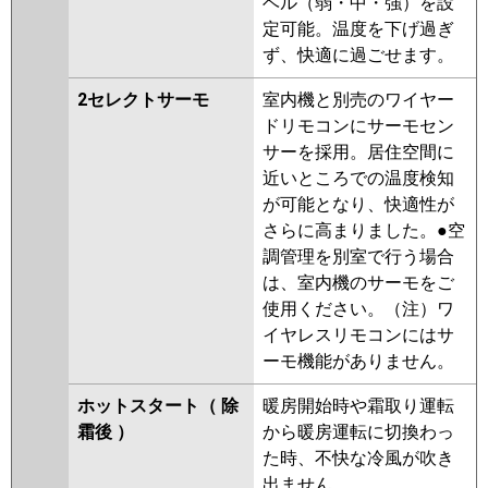
ベル（弱・中・強）を設
定可能。温度を下げ過ぎ
ず、快適に過ごせます。
2セレクトサーモ
室内機と別売のワイヤー
ドリモコンにサーモセン
サーを採用。居住空間に
近いところでの温度検知
が可能となり、快適性が
さらに高まりました。●空
調管理を別室で行う場合
は、室内機のサーモをご
使用ください。（注）ワ
イヤレスリモコンにはサ
ーモ機能がありません。
ホットスタート（ 除
暖房開始時や霜取り運転
霜後 ）
から暖房運転に切換わっ
た時、不快な冷風が吹き
出ません。