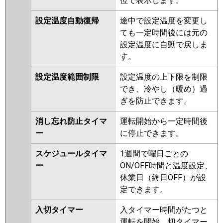
位で表示します。
PCZ-ZRMP80SKLR
PCZ-
ZRMP80SKR
設定温度自動復帰
途中で設定温度を変更し
ても一定時間後には元の
日立
RPC-GP80RGHJ7
RPC-
設定温度に自動で戻しま
GP80RGHJ6
RPC-GP80RGHJ5
す。
RPCK-GP80RGHJ4
RPC-
GP80RGHJ4
RPCK-GP80RGHJ3
設定温度範囲制限
設定温度の上下限を制限
RPC-GP80RGHJ3
RPCK-
でき、冷やし（暖め）過
AP80GHJ7
RPCK-GP80RGHJ2
ぎを防止できます。
RPC-AP80GHJ7
RPC-GP80RGHJ2
消し忘れ防止タイマ
運転開始から一定時間後
RPC-AP80GHJ6
RPC-
ー
に停止できます。
GP80RGHJ1
スケジュールタイマ
1週間で曜日ごとの
三菱重工
FDEZ805HK5SA
FDEZ805HK5S
ー
ON/OFF時間と温度設定、
パナソニック
PA-P80T7SGNBX
PA-P80T7SGNB
休業日（終日OFF）が設
PA-P80T7SGB
PA-P80T7SG
PA-
定できます。
P80T7SGN
PA-P80V6SGNB
PA-
入切タイマー
入タイマー時間がたつと
P80T6SGB
PA-P80T6SGNB
PA-
運転を開始、切タイマー