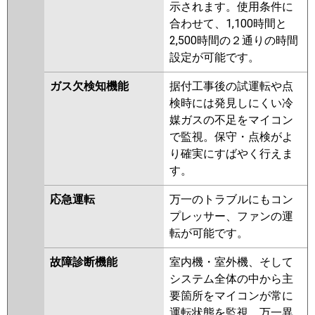
示されます。使用条件に
合わせて、1,100時間と
2,500時間の２通りの時間
設定が可能です。
ガス欠検知機能
据付工事後の試運転や点
検時には発見しにくい冷
媒ガスの不足をマイコン
で監視。保守・点検がよ
り確実にすばやく行えま
す。
応急運転
万一のトラブルにもコン
プレッサー、ファンの運
転が可能です。
故障診断機能
室内機・室外機、そして
システム全体の中から主
要箇所をマイコンが常に
運転状態を監視。万一異