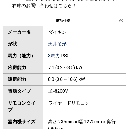
在庫のお問い合わせはこちら！
商品仕様
メーカー名
ダイキン
形状
天井吊形
馬力（能力）
3馬力
P80
冷房能力
7.1 (3.2～8.0) kW
暖房能力
8.0 (3.6～10.6) kW
電源タイプ
単相200V
リモコンタイ
ワイヤードリモコン
プ
室内機サイズ
高さ 235mm x 幅 1270mm x 奥行
690mm