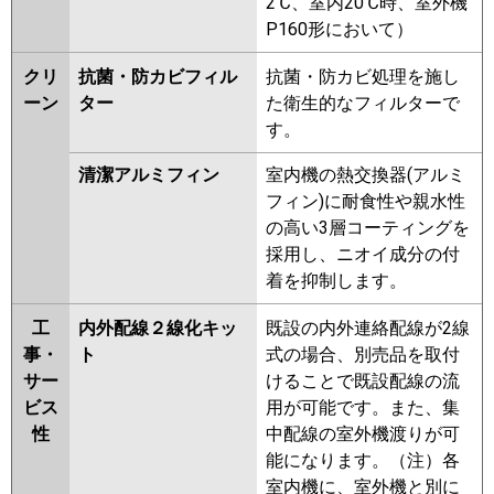
2℃、室内20℃時、室外機
P160形において）
クリ
抗菌・防カビフィル
抗菌・防カビ処理を施し
ーン
ター
た衛生的なフィルターで
す。
清潔アルミフィン
室内機の熱交換器(アルミ
フィン)に耐食性や親水性
の高い3層コーティングを
採用し、ニオイ成分の付
着を抑制します。
工
内外配線２線化キッ
既設の内外連絡配線が2線
事・
ト
式の場合、別売品を取付
サー
けることで既設配線の流
ビス
用が可能です。また、集
性
中配線の室外機渡りが可
能になります。（注）各
室内機に、室外機と別に