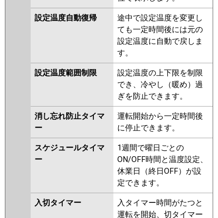
P160T6GB
PA-P160T6GNB
PA-
設定温度自動復帰
途中で設定温度を変更し
P160VK6GN
PA-P160T6GA
PA-
ても一定時間後には元の
P160T6GN1
設定温度に自動で戻しま
す。
設定温度範囲制限
設定温度の上下限を制限
でき、冷やし（暖め）過
ぎを防止できます。
消し忘れ防止タイマ
運転開始から一定時間後
ー
に停止できます。
スケジュールタイマ
1週間で曜日ごとの
ー
ON/OFF時間と温度設定、
休業日（終日OFF）が設
定できます。
入切タイマー
入タイマー時間がたつと
運転を開始、切タイマー