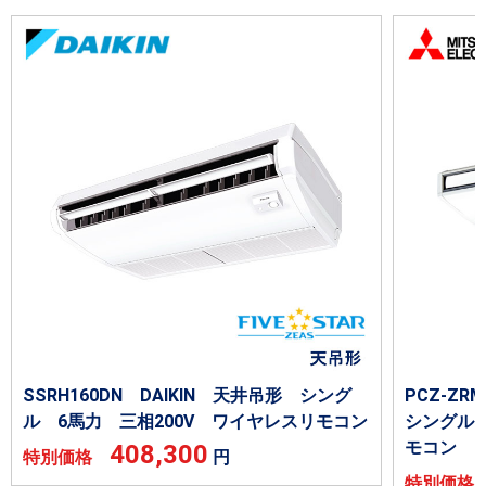
SSRH160DN DAIKIN 天井吊形 シング
PCZ-Z
ル 6馬力 三相200V ワイヤレスリモコン
シングル 
モコン
408,300
特別価格
円
特別価