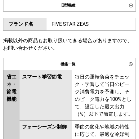
旧型機種
東芝
GCXA16013MUB
GCXA16013XU
ダイキン
SSRH160C
SSRH160CN
ブランド名
FIVE STAR ZEAS
三菱電機
PCZ-ZRMP160KL6
PCZ-
SSRH160BY
SSRH160BYN
ZRMP160K6
SSRH160BJ
SSRH160BJN
SSRJH160BJ
SSRJH160BF
掲載以外の商品もお取り扱いできる場合がありますので、
日立
RPC-GP160RGH9
SSRH160BF
SSRH160BFN
お問い合わせください。
SSRH160BCN
三菱重工
FDEZ1606H6S
機能一覧
東芝
RCXA16043MUB
RCXA16043MU
パナソニック
PA-P160T7GNC
PA-P160T7GNCX
RCXA16043XU
RCXA16033X
省エ
スマート学習節電
毎日の運転負荷をチェッ
PA-P160T7GC
RCXA16033M
RCXA16012M
ネ・
ク・学習して当日のピー
RCXA16012X
節電
ク消費電力を予測し、そ
機能
のピーク電力を100%とし
三菱電機
PCZ-ZRMP160KL5
PCZ-
て、設定した最大出力
ZRMP160K5
PCZ-ZRMP160K4
（%）以下で節電します。
PCZ-ZRMP160KL4
PCZ-
ZRMP160K3
PCZ-ZRMP160KL3
フォーシーズン制御
季節の変化や地域の特性
PCZ-ZRMP160K2
PCZ-
に応じて、最適な冷媒制