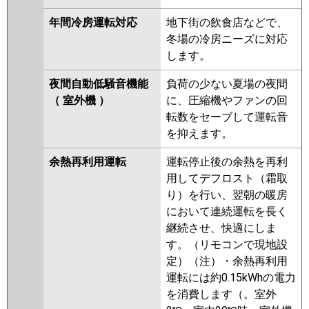
年間冷房運転対応
地下街の飲食店などで、
冬場の冷房ニーズに対応
します。
夜間自動低騒音機能
負荷の少ない夏場の夜間
（ 室外機 ）
に、圧縮機やファンの回
転数をセーブして運転音
を抑えます。
余熱再利用運転
運転停止後の余熱を再利
用してデフロスト（霜取
り）を行い、翌朝の暖房
において連続運転を長く
継続させ、快適にしま
す。（リモコンで現地設
定）（注）・余熱再利用
運転には約0.15kWhの電力
を消費します（。室外