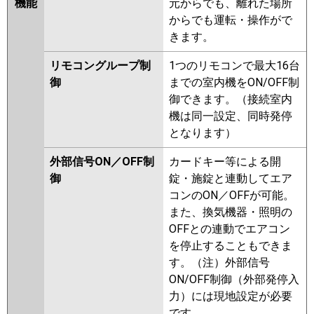
機能
元からでも、離れた場所
からでも運転・操作がで
きます。
リモコングループ制
1つのリモコンで最大16台
御
までの室内機をON/OFF制
御できます。（接続室内
機は同一設定、同時発停
となります）
外部信号ON／OFF制
カードキー等による開
御
錠・施錠と連動してエア
コンのON／OFFが可能。
また、換気機器・照明の
OFFとの連動でエアコン
を停止することもできま
す。（注）外部信号
ON/OFF制御（外部発停入
力）には現地設定が必要
です。