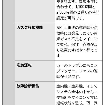
示されます。使用条件に
合わせて、1,100時間と
2,500時間の２通りの時間
設定が可能です。
ガス欠検知機能
据付工事後の試運転や点
検時には発見しにくい冷
媒ガスの不足をマイコン
で監視。保守・点検がよ
り確実にすばやく行えま
す。
応急運転
万一のトラブルにもコン
プレッサー、ファンの運
転が可能です。
故障診断機能
室内機・室外機、そして
システム全体の中から主
要箇所をマイコンが常に
運転状態を監視。万一異