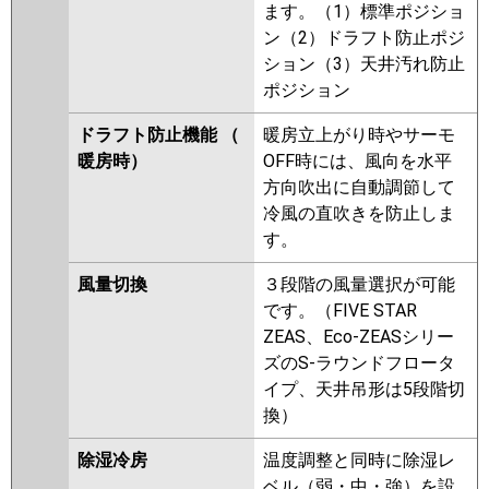
ます。（1）標準ポジショ
ン（2）ドラフト防止ポジ
ション（3）天井汚れ防止
ポジション
ドラフト防止機能 （
暖房立上がり時やサーモ
暖房時）
OFF時には、風向を水平
方向吹出に自動調節して
冷風の直吹きを防止しま
す。
風量切換
３段階の風量選択が可能
です。（FIVE STAR
ZEAS、Eco-ZEASシリー
ズのS-ラウンドフロータ
イプ、天井吊形は5段階切
換）
除湿冷房
温度調整と同時に除湿レ
ベル（弱・中・強）を設