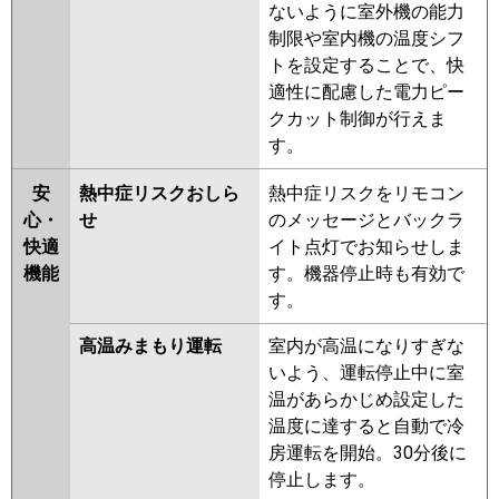
ないように室外機の能力
制限や室内機の温度シフ
トを設定することで、快
適性に配慮した電力ピー
クカット制御が行えま
す。
安
熱中症リスクおしら
熱中症リスクをリモコン
心・
せ
のメッセージとバックラ
快適
イト点灯でお知らせしま
機能
す。機器停止時も有効で
す。
高温みまもり運転
室内が高温になりすぎな
いよう、運転停止中に室
温があらかじめ設定した
温度に達すると自動で冷
房運転を開始。30分後に
停止します。