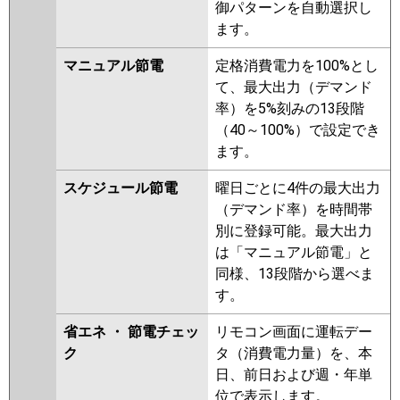
ZRMP160KL2
PCZ-ZRMP160KZ
御パターンを自動選択し
PCZ-ZRMP160KLZ
PCZ-
ます。
ZRMP160KY
PCZ-ZRMP160KLY
マニュアル節電
定格消費電力を100%とし
PCZ-ZRMP160KV
PCZ-
て、最大出力（デマンド
ZRMP160KLV
PCZ-ZRMP160KR
率）を5%刻みの13段階
PCZ-ZRMP160KLR
（40～100%）で設定でき
日立
RPC-GP160RGH8
RPC-
ます。
GP160RGH7
RPC-GP160RGH6
スケジュール節電
曜日ごとに4件の最大出力
RPC-GP160RGH5
RPC-
（デマンド率）を時間帯
GP160RGH4
RPC-GP160RGH3
別に登録可能。最大出力
RPC-AP160GH7
RPC-GP160RGH2
は「マニュアル節電」と
RPC-AP160GH6
RPC-
同様、13段階から選べま
GP160RGH1
す。
三菱重工
FDEZ1605H5SA
FDEZ1605H5S
省エネ ・ 節電チェッ
リモコン画面に運転デー
パナソニック
PA-P160T7GNBX
PA-P160T7GNB
ク
タ（消費電力量）を、本
PA-P160T7GB
PA-P160T7G
PA-
日、前日および週・年単
P160T7GN
PA-P160VK6GNB
PA-
位で表示します。