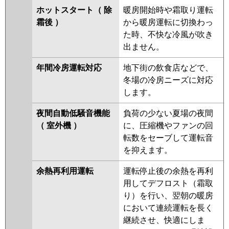
ホットスタート（ 除
暖房開始時や霜取り運転
霜後 ）
から暖房運転に切換わっ
た時、不快な冷風が吹き
出ません。
年間冷房運転対応
地下街の飲食店などで、
冬場の冷房ニーズに対応
します。
夜間自動低騒音機能
負荷の少ない夏場の夜間
（ 室外機 ）
に、圧縮機やファンの回
転数をセーブして運転音
を抑えます。
余熱再利用運転
運転停止後の余熱を再利
用してデフロスト（霜取
り）を行い、翌朝の暖房
において連続運転を長く
継続させ、快適にしま