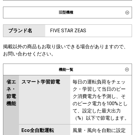
ダイキン
SSRG40DNV
SSRG40DV
旧型機種
東芝
GWXA04013JXU
ダイキン
SSRG40CV
SSRG40CNV
GWXA04013JMUB
ブランド名
FIVE STAR ZEAS
SSRG40BYNV
SSRG40BYV
三菱電機
PLZ-ZRMP40SLF6
PLZ-
SSRG40BJNV
SSRG40BJV
ZRMP40SL6
SSRG40BFNV
SSRG40BCV
掲載以外の商品もお取り扱いできる場合がありますので、
SSRG40BCNV
お問い合わせください。
日立
RCID-GP40RGHJ8
東芝
RWXA04033JMUB
機能一覧
三菱重工
FDTWZ406HK6S
RWXA04033JMU
FDTWZ406HK6S-rak
RWXA04033JXU
省エ
スマート学習節電
毎日の運転負荷をチェッ
ネ・
ク・学習して当日のピー
パナソニック
三菱電機
PLZ-ZRMP40SL5
PLZ-
節電
ク消費電力を予測し、そ
ZRMP40SLF5
PLZ-ZRMP40SL4
機能
のピーク電力を100%とし
PLZ-ZRMP40SLF4
PLZ-
て、設定した最大出力
ZRMP40SLF3
PLZ-ZRMP40SL3
（%）以下で節電します。
PLZ-ZRMP40SLF2
PLZ-
ZRMP40SL2
PLZ-ZRMP40SLFZ
Eco全自動運転
風量・風向を自動に設定