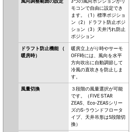
風向調整範囲の設定
3つの風向ポジションがリ
モコンで自由に設定でき
ます。（1）標準ポジショ
ン（2）ドラフト防止ポジ
ション（3）天井汚れ防止
ポジション
ドラフト防止機能 （
暖房立上がり時やサーモ
暖房時）
OFF時には、風向を水平
方向吹出に自動調節して
冷風の直吹きを防止しま
す。
風量切換
３段階の風量選択が可能
です。（FIVE STAR
ZEAS、Eco-ZEASシリー
ズのS-ラウンドフロータ
イプ、天井吊形は5段階切
換）