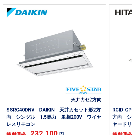
SSRG40DNV DAIKIN 天井カセット形2方
RCID-G
向 シングル 1.5馬力 単相200V ワイヤ
方向 シン
レスリモコン
ヤードリ
232,100
特別価格
円
特別価