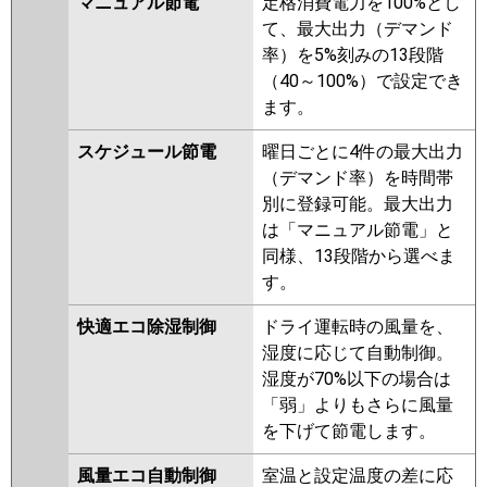
マニュアル節電
定格消費電力を100%とし
て、最大出力（デマンド
パナソニック
率）を5%刻みの13段階
（40～100%）で設定でき
ます。
スケジュール節電
曜日ごとに4件の最大出力
（デマンド率）を時間帯
別に登録可能。最大出力
は「マニュアル節電」と
同様、13段階から選べま
す。
快適エコ除湿制御
ドライ運転時の風量を、
湿度に応じて自動制御。
湿度が70%以下の場合は
「弱」よりもさらに風量
を下げて節電します。
風量エコ自動制御
室温と設定温度の差に応