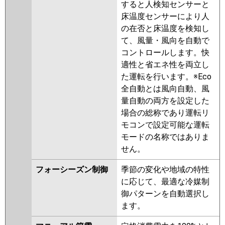
PLZ-ZRMP40SLZ
PLZ-
すると人検知センサーと
ZRMP40SLY
PLZ-ZRMP40SLFY
床温度センサーにより人
PLZ-ZRMP40SLFV
PLZ-
の在否と床温度を検知し
ZRMP40SLV
PLZ-ZRMP40SLFR
て、風量・風向を自動で
PLZ-ZRMP40SLR
コントロールします。快
適性と省エネ性を両立し
日立
RCID-GP40RGHJ7
RCID-
た運転を行います。※Eco
GP40RGHJ6
RCID-GP40RGHJ5
全自動とは風向自動、風
RCID-GP40RGHJ4
RCID-
量自動の両方を設定した
GP40RGHJ3
RCID-AP40GHJ7
場合の総称であり運転リ
RCID-GP40RGHJ2
RCID-
モコンで設定可能な運転
AP40GHJ6
RCID-GP40RGHJ1
モードの名称ではありま
せん。
三菱重工
FDTWZ405HKA5SA-rak
FDTWZ405HKA5SA
フォーシーズン制御
季節の変化や地域の特性
FDTWZ405HK5SA-rak
に応じて、最適な冷媒制
FDTWZ405HK5SA
御パターンを自動選択し
FDTWZ405HK5S-rak
ます。
FDTWZ405HK5S
FDTWZ405HK5S-rakuri-na