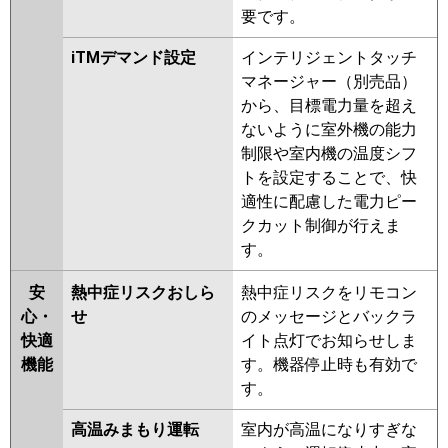
要です。
iTMデマンド設定
インテリジェントタッチ
マネージャー（別売品）
から、目標電力量を超え
ないように室外機の能力
制限や室内機の温度シフ
トを設定することで、快
適性に配慮した電力ピー
クカット制御が行えま
す。
安
熱中症リスクおしら
熱中症リスクをリモコン
心・
せ
のメッセージとバックラ
快適
イト点灯でお知らせしま
機能
す。機器停止時も有効で
す。
高温みまもり運転
室内が高温になりすぎな