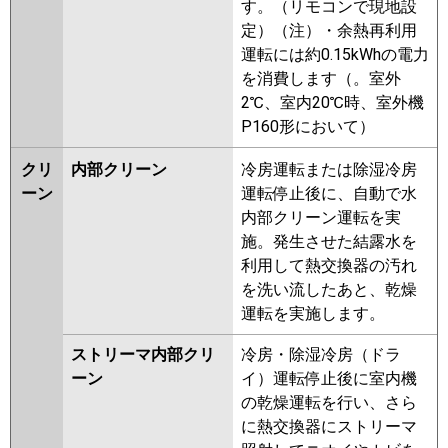
す。（リモコンで現地設
定）（注）・余熱再利用
運転には約0.15kWhの電力
を消費します（。室外
2℃、室内20℃時、室外機
P160形において）
クリ
内部クリーン
冷房運転または除湿冷房
ーン
運転停止後に、自動で水
内部クリーン運転を実
施。発生させた結露水を
利用して熱交換器の汚れ
を洗い流したあと、乾燥
運転を実施します。
ストリーマ内部クリ
冷房・除湿冷房（ドラ
ーン
イ）運転停止後に室内機
の乾燥運転を行い、さら
に熱交換器にストリーマ