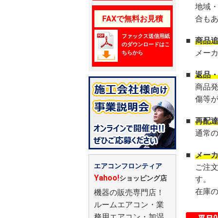
地域
FAXで無料お見積
合も
ファックス送信用紙
■
商品
のダウンロードはこ
メー
ちらから
■
返品
商品
傷等
■
再配
通常
■
メー
エアコンフロンティア
ご注
Yahoo!
ショッピング店
す。
在庫
機器の販売専門店！
ルームエアコン・業
務用エアコン・加湿