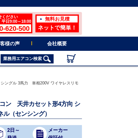
せください
無料お見積
日9:00～18:00
0-620-500
ネットで簡単！
客様の声
会社概要
業務用エアコン検索
向 シングル 3馬力 単相200V ワイヤレスリモ
用エアコン 天井カセット形4方向 シ
パネル（センシング）
2日～
メーカー
発送
保証付