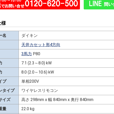
仕様
ー名
ダイキン
天井カセット形4方向
3馬力
P80
力
7.1 (2.3～8.0) kW
力
8.0 (2.0～10.6) kW
イプ
単相200V
ンタイプ
ワイヤレスリモコン
サイズ
高さ 298mm x 幅 840mm x 奥行 840mm
重量
22.0 kg