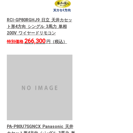
RCI-GP80RGHJ9 日立 天井カセッ
ト形4方向 シングル 3馬力 単相
200V ワイヤードリモコン
266,300
特別価格
円（税込）
PA-P80U7SGNCX Panasonic 天井