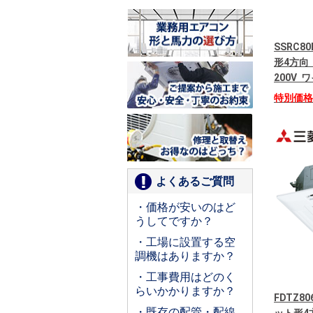
SSRC8
形4方向
200V
特別価
よくあるご質問
・価格が安いのはど
うしてですか？
・工場に設置する空
調機はありますか？
・工事費用はどのく
らいかかりますか？
FDTZ8
・既存の配管・配線