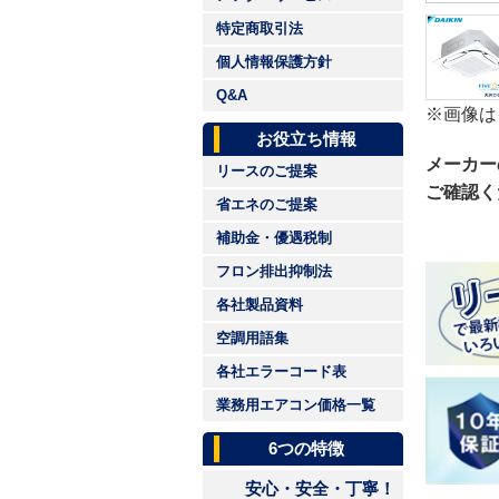
特定商取引法
個人情報保護方針
Q&A
※画像は
お役立ち情報
メーカー
リースのご提案
ご確認く
省エネのご提案
補助金・優遇税制
フロン排出抑制法
各社製品資料
空調用語集
各社エラーコード表
業務用エアコン価格一覧
6つの特徴
安心・安全・丁寧！