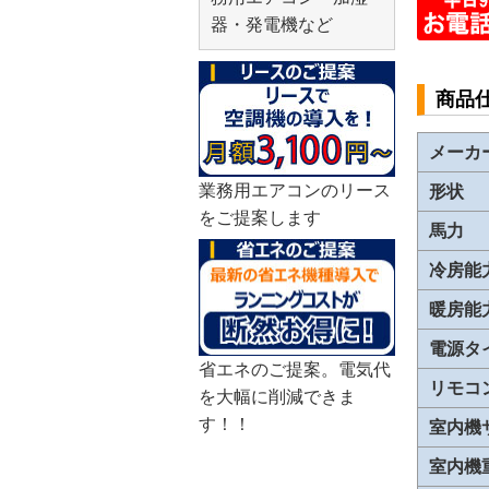
器・発電機など
商品
メーカ
業務用エアコンのリース
形状
をご提案します
馬力
冷房能
暖房能
電源タ
省エネのご提案。電気代
リモコ
を大幅に削減できま
す！！
室内機
室内機