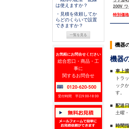
ット形4
は使えますか？
200V
・見積を依頼してか
特別価
らどのくらいで設置
できますか？
一覧を見る
機器
お気軽にお問合せください
機器
総合窓口・商品・工
事に
■
車上
関するお問合せ
トラ
ック
0120-620-500
す。
受付時間 平日9:00-18:00
■
配送
土曜
■
時間