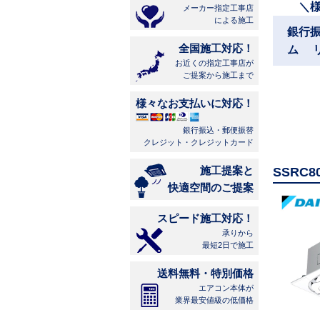
＼
メーカー指定工事店
による施工
銀行
全国施工対応！
ム 
お近くの指定工事店が
ご提案から施工まで
様々なお支払いに対応！
銀行振込・郵便振替
クレジット・クレジットカード
施工提案と
SSRC
快適空間のご提案
スピード施工対応！
承りから
最短2日で施工
送料無料・特別価格
エアコン本体が
業界最安値級の低価格