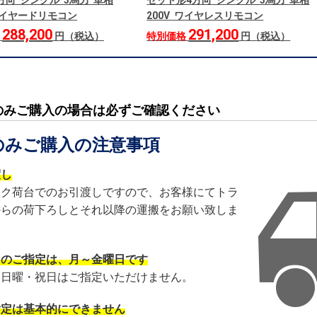
方向 シングル 3馬力 単相
セット形4方向 シングル 3馬力 単相
 ワイヤードリモコン
200V ワイヤレスリモコン
288,200
291,200
格
円（税込）
特別価格
円（税込）
のみご購入の場合は必ずご確認ください
のみご購入の注意事項
渡し
ック荷台でのお引渡しですので、お客様にてトラ
からの荷下ろしとそれ以降の運搬をお願い致しま
日のご指定は、月～金曜日です
・日曜・祝日はご指定いただけません。
指定は基本的にできません