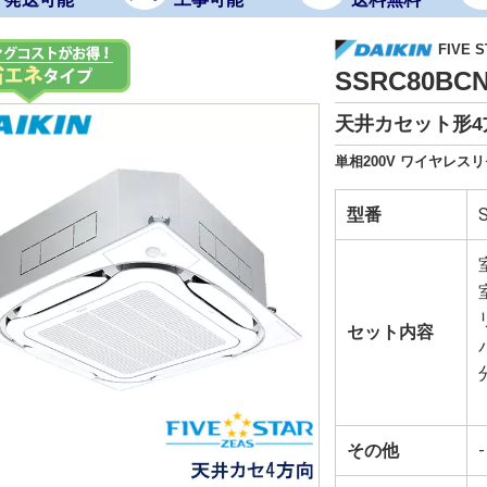
FIVE S
SSRC80B
天井カセット形4
単相200V ワイヤレス
型番
セット内容
その他
-