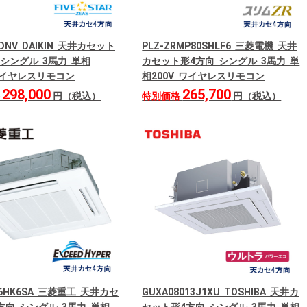
0DNV DAIKIN 天井カセット
PLZ-ZRMP80SHLF6 三菱電機 天井
 シングル 3馬力 単相
カセット形4方向 シングル 3馬力 単
 ワイヤレスリモコン
相200V ワイヤレスリモコン
298,000
265,700
格
円（税込）
特別価格
円（税込）
06HK6SA 三菱重工 天井カセ
GUXA08013J1XU TOSHIBA 天井カ