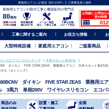
業務用エアコンが激安【85％OFF～】工事費見積り無料
業務用エアコンの取付工事と機器販売の専門店
お気軽にお問合わ
80
受付時間 平
周年
012
創業
1946
年
特定建設業
メーカー指定
工事は全国
80
年の実績
第64687号
安心・丁寧な工事
スピード対応
工事に関するご案内
お役立ち情報
お
大型特殊設備
家庭用エアコン
ご提案商品
コンのエアコンフロンティア
天井カセット形4方向
BCNV ダイキン FIVE STAR ZEAS 業務用エアコン 天井カセット形4方
パネル（センシング）
C80BCNV ダイキン FIVE STAR ZEAS 業務
ル 3馬力 単相200V ワイヤレスリモコン エコ
商品のみ
設置・施工
全国
発送可能
工事可能
送料無料