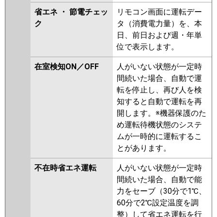
省エネ ・ 節電チェッ
リモコン画面に運転デー
ク
タ（消費電力量）を、本
日、前日および週・年単
位で表示します。
在室検知ON／OFF
人がいない状態が一定時
間続いた場合、自動で運
転を停止し、再び人を検
知すると自動で運転を再
開します。※機器保護のた
め運転待機状態のシステ
ムが一時的に運転するこ
とがあります。
不在時省エネ運転
人がいない状態が一定時
間続いた場合、自動で能
力をセーブ（30分で1℃、
60分で2℃設定温度を調
整）して省エネ運転を行