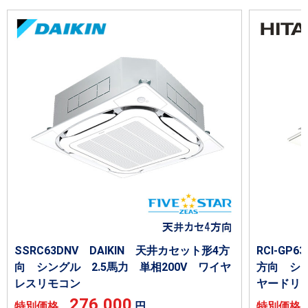
SSRC63DNV DAIKIN 天井カセット形4方
RCI-GP
向 シングル 2.5馬力 単相200V ワイヤ
方向 シン
レスリモコン
ヤードリ
276,000
特別価格
円
特別価