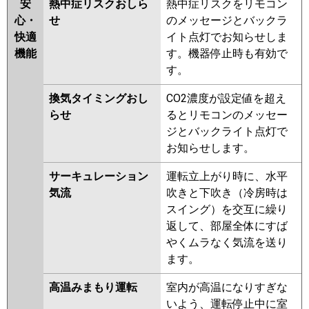
安
熱中症リスクおしら
熱中症リスクをリモコン
心・
せ
のメッセージとバックラ
快適
イト点灯でお知らせしま
機能
す。機器停止時も有効で
す。
換気タイミングおし
CO2濃度が設定値を超え
らせ
るとリモコンのメッセー
ジとバックライト点灯で
お知らせします。
サーキュレーション
運転立上がり時に、水平
気流
吹きと下吹き（冷房時は
スイング）を交互に繰り
返して、部屋全体にすば
やくムラなく気流を送り
ます。
高温みまもり運転
室内が高温になりすぎな
いよう、運転停止中に室