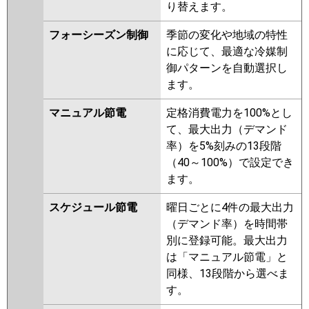
り替えます。
ZRMP63SEFGY
PLZ-
ZRMP63SELFV
PLZ-
フォーシーズン制御
季節の変化や地域の特性
ZRMP63SEFV
PLZ-
に応じて、最適な冷媒制
ZRMP63SELFGV
PLZ-
御パターンを自動選択し
ZRMP63SEFGV
PLZ-
ます。
ZRMP63SEFR
PLZ-
ZRMP63SELFR
PLZ-
マニュアル節電
定格消費電力を100%とし
ZRMP63SELFGR
PLZ-
て、最大出力（デマンド
ZRMP63SEFGR
率）を5%刻みの13段階
（40～100%）で設定でき
日立
RCI-GP63RGHJ8
RCI-GP63RGHJ7
ます。
RCI-GP63RGHJ6
RCI-GP63RGHJ5
RCI-GP63RGHJ4
RCI-GP63RGHJ3
スケジュール節電
曜日ごとに4件の最大出力
RCI-AP63GHJ6
RCI-GP63RGHJ2
（デマンド率）を時間帯
RCI-AP63GHJ5
RCI-GP63RGHJ1
別に登録可能。最大出力
は「マニュアル節電」と
三菱重工
FDTZ636HK6S
FDTZ636HK6S-
同様、13段階から選べま
airf
FDTZ636HK6S-rak
す。
FDTZ636HK6S-osj