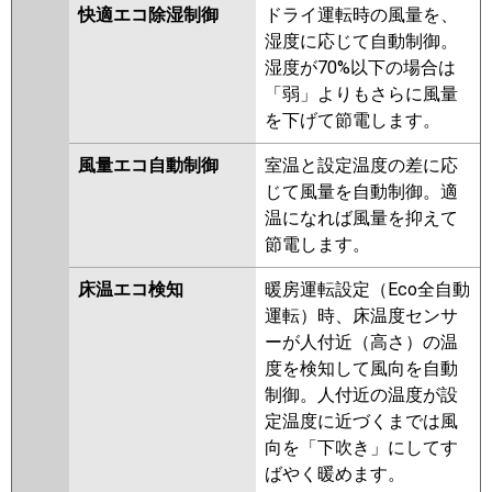
FDTZ635HKA5SA-rak
快適エコ除湿制御
ドライ運転時の風量を、
FDTZ635HKA5SA-airf
湿度に応じて自動制御。
FDTZ635HKA5SA
湿度が70%以下の場合は
FDTZ635HKA5SA-osj
「弱」よりもさらに風量
FDTZ635HK5SA-osj
を下げて節電します。
FDTZ635HK5SA-rak
FDTZ635HK5SA-airf
風量エコ自動制御
室温と設定温度の差に応
FDTZ635HK5SA
FDTZ635HK5S-
じて風量を自動制御。適
osj
FDTZ635HK5S-airf
温になれば風量を抑えて
FDTZ635HK5S-rak
節電します。
FDTZ635HK5S-rakuri-na
床温エコ検知
暖房運転設定（Eco全自動
FDTZ635HK5S-airflex
運転）時、床温度センサ
FDTZ635HK5S
ーが人付近（高さ）の温
パナソニック
PA-P63U7SGNBX
PA-P63U7SGB
度を検知して風向を自動
PA-P63U7SGNB
PA-P63U7SGN
制御。人付近の温度が設
PA-P63U7SG
PA-P63U6SGB
PA-
定温度に近づくまでは風
P63U6SGNB
PA-P63U6SG
PA-
向を「下吹き」にしてす
P63U6SGN
ばやく暖めます。