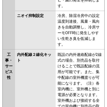
ビ・菌の発生を抑制しま
す。
ニオイ抑制設定
冷房、除湿冷房中の設定
温度到達後、風量・風向
きを自動調整し、冷房サ
ーモOFF時に発生しやす
い生乾き臭を低減しま
す。
工
内外配線２線化キッ
既設の内外連絡配線が2線
事・
ト
式の場合、別売品を取付
サー
けることで既設配線の流
ビス
用が可能です。また、集
性
中配線の室外機渡りが可
能になります。（注）各
室内機に、室外機と別に
電源が必要となります。
室外機および接続する全
ての室内機に別売品の取