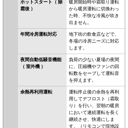
ホットスタート（ 除
暖房開始時や霜取り運転
霜後 ）
から暖房運転に切換わっ
た時、不快な冷風が吹き
出ません。
年間冷房運転対応
地下街の飲食店などで、
冬場の冷房ニーズに対応
します。
夜間自動低騒音機能
負荷の少ない夏場の夜間
（ 室外機 ）
に、圧縮機やファンの回
転数をセーブして運転音
を抑えます。
余熱再利用運転
運転停止後の余熱を再利
用してデフロスト（霜取
り）を行い、翌朝の暖房
において連続運転を長く
継続させ、快適にしま
す。（リモコンで現地設