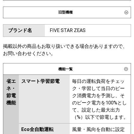
ダイキン
SSRC63DNV
SSRC63DV
旧型機種
SSRUC63DV
ダイキン
SSRC63CV
SSRC63CNV
東芝
GUXA06313J1XU
ブランド名
FIVE STAR ZEAS
SSRUC63CV
SSRC63BYV
GUXA06313J1MUB
SSRUC63BYV
SSRC63BJNV
GUXA06313JP1XU
SSRC63BJV
SSRJC63BJV
掲載以外の商品もお取り扱いできる場合がありますので、
GUXA06313JP1MUB
SSRJC63BFV
SSRC63BFV
お問い合わせください。
三菱電機
PLZ-ZRMP63SHLF6
PLZ-
SSRC63BFNV
SSRC63BCV
ZRMP63SHF6
PLZ-
SSRC63BCNV
機能一覧
ZRMP63SHBF6
PLZ-
東芝
GUXA06313JXU
GUXA06313JMUB
ZRMP63SHFG6
省エ
スマート学習節電
毎日の運転負荷をチェッ
GUXA06313JPMUB
ネ・
ク・学習して当日のピー
日立
RCI-GP63RGHJ9
GUXA06313JPXU
節電
ク消費電力を予測し、そ
RUXA06333JMUB
機能
のピーク電力を100%とし
三菱重工
FDTZ636HK6SA
FDTZ636HK6SA-
RUXA06333JMU
RUXA06333JXU
て、設定した最大出力
airf
FDTZ636HK6SA-osj
（%）以下で節電します。
FDTZ636HK6SA-rak
三菱電機
PLZ-ZRMP63SHLF5
PLZ-
ZRMP63SHF5
PLZ-
Eco全自動運転
風量・風向を自動に設定
パナソニック
PA-P63U7SGNCX
PA-P63U7SGC