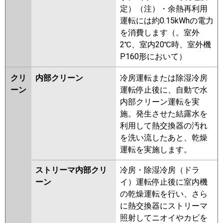
定）（注）・余熱再利用
運転には約0.15kWhの電力
を消費します（。室外
2℃、室内20℃時、室外機
P160形において）
クリ
内部クリーン
冷房運転または除湿冷房
ーン
運転停止後に、自動で水
内部クリーン運転を実
施。発生させた結露水を
利用して熱交換器の汚れ
を洗い流したあと、乾燥
運転を実施します。
ストリーマ内部クリ
冷房・除湿冷房（ドラ
ーン
イ）運転停止後に室内機
の乾燥運転を行い、さら
に熱交換器にストリーマ
照射してニオイやカビを