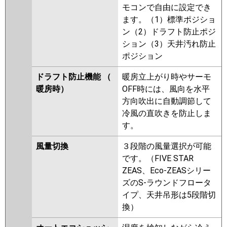
モコンで自由に設定でき
ます。（1）標準ポジショ
ン（2）ドラフト防止ポジ
ション（3）天井汚れ防止
ポジション
ドラフト防止機能 （
暖房立上がり時やサーモ
暖房時）
OFF時には、風向を水平
方向吹出に自動調節して
冷風の直吹きを防止しま
す。
風量切換
３段階の風量選択が可能
です。（FIVE STAR
ZEAS、Eco-ZEASシリー
ズのS-ラウンドフロータ
イプ、天井吊形は5段階切
換）