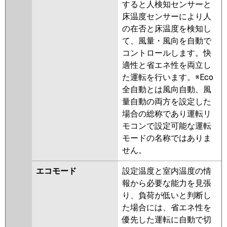
ZRMP63SHBF5
PLZ-
すると人検知センサーと
PA-P63U7SGNC
ZRMP63SHFG5
PLZ-
床温度センサーにより人
ZRMP63SHF4
PLZ-
の在否と床温度を検知し
ZRMP63SHLF4
PLZ-
て、風量・風向を自動で
ZRMP63SHBF4
PLZ-
コントロールします。快
ZRMP63SHFG4
PLZ-
適性と省エネ性を両立し
ZRMP63SHF3
PLZ-
た運転を行います。※Eco
ZRMP63SHLF3
PLZ-
全自動とは風向自動、風
ZRMP63SHFG3
PLZ-
量自動の両方を設定した
ZRMP63SHLF2
PLZ-
場合の総称であり運転リ
ZRMP63SHF2
PLZ-
モコンで設定可能な運転
ZRMP63SHFG2
PLZ-
モードの名称ではありま
ZRMP63SEFZ
PLZ-
せん。
ZRMP63SELFZ
PLZ-
エコモード
設定温度と室内温度の情
ZRMP63SEFGZ
PLZ-
報から必要な能力を見張
ZRMP63SELFGZ
PLZ-
り、負荷が低いと判断し
ZRMP63SELFY
PLZ-
た場合には、省エネ性を
ZRMP63SEFY
PLZ-
優先した運転に自動で切
ZRMP63SELFGY
PLZ-