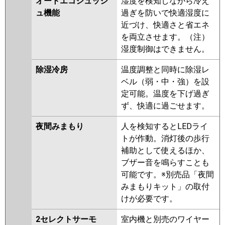
オートエコシュッシ
湿度を検知しながら冷え
ュ機能
過ぎを防いで快適湿度に
近づけ、快適さと省エネ
を両立させます。（注）
湿度制御はできません。
除湿冷房
温度調整と同時に除湿レ
ベル（弱・中・強）を設
定可能。温度を下げ過ぎ
ず、快適に過ごせます。
夜間みまもり
人を検知するとLEDライ
トが作動。消灯後の歩行
補助として使えるほか、
ブザー音を鳴らすことも
可能です。※別売品「夜間
みまもりキット」の取付
けが必要です。
2セレクトサーモ
室内機と別売のワイヤー