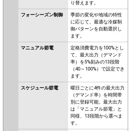
り替えます。
ZRMP63ELFGR
フォーシーズン制御
季節の変化や地域の特性
日立
RCI-GP63RGH8
RCI-GP63RGH7
に応じて、最適な冷媒制
RCI-GP63RGH6
RCI-GP63RGH5
御パターンを自動選択し
RCI-GP63RGH4
RCI-GP63RGH3
ます。
RCI-AP63GH6
RCI-GP63RGH2
RCI-AP63GH5
RCI-GP63RGH1
マニュアル節電
定格消費電力を100%とし
て、最大出力（デマンド
三菱重工
FDTZ636H6S
FDTZ636H6S-airf
率）を5%刻みの13段階
FDTZ636H6S-rak
FDTZ636H6S-
（40～100%）で設定でき
osj
FDTZ635HA5SA-rak
ます。
FDTZ635HA5SA-airf
FDTZ635HA5SA
FDTZ635HA5SA-
スケジュール節電
曜日ごとに4件の最大出力
osj
FDTZ635H5SA
（デマンド率）を時間帯
FDTZ635H5SA-osj
別に登録可能。最大出力
FDTZ635H5SA-rak
は「マニュアル節電」と
FDTZ635H5SA-airf
FDTZ635H5S-
同様、13段階から選べま
osj
FDTZ635H5S-rak
す。
FDTZ635H5S-airf
FDTZ635H5S