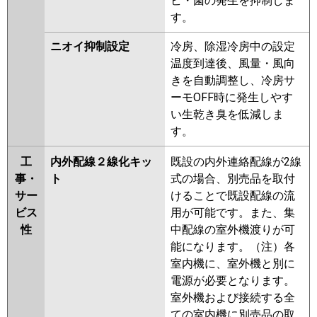
ビ・菌の発生を抑制しま
す。
ニオイ抑制設定
冷房、除湿冷房中の設定
温度到達後、風量・風向
きを自動調整し、冷房サ
ーモOFF時に発生しやす
い生乾き臭を低減しま
す。
工
内外配線２線化キッ
既設の内外連絡配線が2線
事・
ト
式の場合、別売品を取付
サー
けることで既設配線の流
ビス
用が可能です。また、集
性
中配線の室外機渡りが可
能になります。（注）各
室内機に、室外機と別に
電源が必要となります。
室外機および接続する全
ての室内機に別売品の取