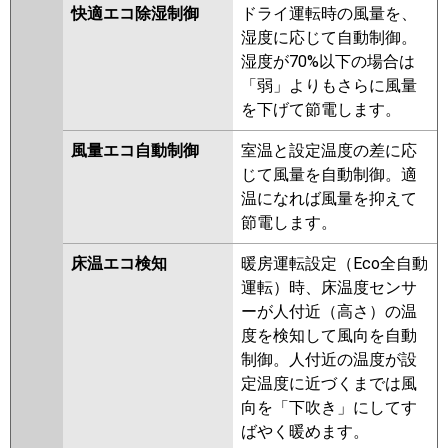
FDTZ635H5S-rakuri-na
快適エコ除湿制御
ドライ運転時の風量を、
FDTZ635H5S-airflex
湿度に応じて自動制御。
湿度が70%以下の場合は
パナソニック
PA-P63U7GNBX
PA-P63U7GNB
「弱」よりもさらに風量
PA-P63U7GB
PA-P63U7G
PA-
を下げて節電します。
P63U7GN
PA-P63U6GNB
PA-
P63U6GB
PA-P63U6G
PA-
風量エコ自動制御
室温と設定温度の差に応
P63U6GN
じて風量を自動制御。適
温になれば風量を抑えて
節電します。
床温エコ検知
暖房運転設定（Eco全自動
運転）時、床温度センサ
ーが人付近（高さ）の温
度を検知して風向を自動
制御。人付近の温度が設
定温度に近づくまでは風
向を「下吹き」にしてす
ばやく暖めます。