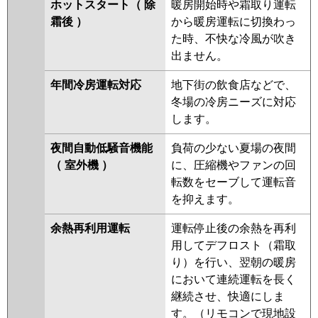
ホットスタート（ 除
暖房開始時や霜取り運転
霜後 ）
から暖房運転に切換わっ
た時、不快な冷風が吹き
出ません。
年間冷房運転対応
地下街の飲食店などで、
冬場の冷房ニーズに対応
します。
夜間自動低騒音機能
負荷の少ない夏場の夜間
（ 室外機 ）
に、圧縮機やファンの回
転数をセーブして運転音
を抑えます。
余熱再利用運転
運転停止後の余熱を再利
用してデフロスト（霜取
り）を行い、翌朝の暖房
において連続運転を長く
継続させ、快適にしま
す。（リモコンで現地設