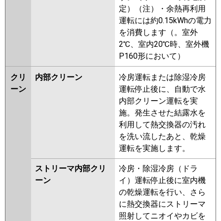
定）（注）・余熱再利用
運転には約0.15kWhの電力
を消費します（。室外
2℃、室内20℃時、室外機
P160形において）
クリ
内部クリーン
冷房運転または除湿冷房
ーン
運転停止後に、自動で水
内部クリーン運転を実
施。発生させた結露水を
利用して熱交換器の汚れ
を洗い流したあと、乾燥
運転を実施します。
ストリーマ内部クリ
冷房・除湿冷房（ドラ
ーン
イ）運転停止後に室内機
の乾燥運転を行い、さら
に熱交換器にストリーマ
照射してニオイやカビを