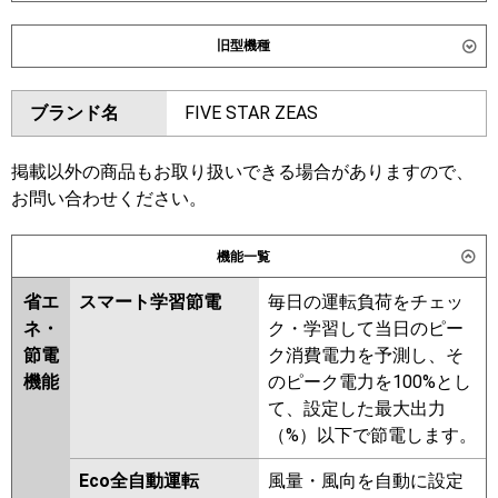
ダイキン
SSRC63DT
SSRC63DNT
旧型機種
SSRUC63DT
ダイキン
SSRC63CT
SSRC63CNT
東芝
GUXA063131XU
GUXA063131MUB
ブランド名
FIVE STAR ZEAS
SSRUC63CT
SSRC63BYT
GUXA06313P1XU
SSRC63BYNT
SSRUC63BYT
GUXA06313P1MUB
SSRC63BJT
SSRC63BJNT
掲載以外の商品もお取り扱いできる場合がありますので、
三菱電機
PLZ-ZRMP63HLF6
PLZ-
SSRJC63BJT
SSRJC63BFT
お問い合わせください。
ZRMP63HF6
PLZ-ZRMP63HBF6
SSRC63BFT
SSRC63BFNT
PLZ-ZRMP63HFG6
SSRC63BCT
機能一覧
日立
RCI-GP63RGH9
東芝
GUXA06313XU
GUXA06313MUB
省エ
スマート学習節電
毎日の運転負荷をチェッ
GUXA06313PXU
ネ・
ク・学習して当日のピー
三菱重工
FDTZ636H6SA
FDTZ636H6SA-rak
GUXA06313PMUB
節電
ク消費電力を予測し、そ
FDTZ636H6SA-airf
RUXA06333MUB
RUXA06333XU
機能
のピーク電力を100%とし
FDTZ636H6SA-osj
RUXA06333MU
て、設定した最大出力
（%）以下で節電します。
パナソニック
PA-P63U7GNC
PA-P63U7GNCX
三菱電機
PLZ-ZRMP63HLF5
PLZ-
PA-P63U7GC
ZRMP63HF5
PLZ-ZRMP63HBF5
Eco全自動運転
風量・風向を自動に設定