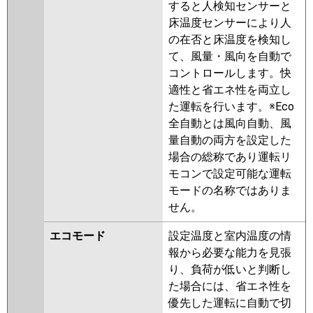
PLZ-ZRMP63HFG5
PLZ-
すると人検知センサーと
ZRMP63HLF4
PLZ-ZRMP63HF4
床温度センサーにより人
PLZ-ZRMP63HBF4
PLZ-
の在否と床温度を検知し
ZRMP63HFG4
PLZ-ZRMP63HF3
て、風量・風向を自動で
PLZ-ZRMP63HLF3
PLZ-
コントロールします。快
ZRMP63HFG3
PLZ-ZRMP63HLF2
適性と省エネ性を両立し
PLZ-ZRMP63HF2
PLZ-
た運転を行います。※Eco
ZRMP63HFG2
PLZ-ZRMP63EFZ
全自動とは風向自動、風
PLZ-ZRMP63ELFZ
PLZ-
量自動の両方を設定した
ZRMP63EFGZ
PLZ-
場合の総称であり運転リ
ZRMP63ELFGZ
PLZ-ZRMP63EFY
モコンで設定可能な運転
PLZ-ZRMP63ELFY
PLZ-
モードの名称ではありま
ZRMP63ELFGY
PLZ-
せん。
ZRMP63EFGY
PLZ-ZRMP63EFV
エコモード
設定温度と室内温度の情
PLZ-ZRMP63ELFV
PLZ-
報から必要な能力を見張
ZRMP63ELFGV
PLZ-
り、負荷が低いと判断し
ZRMP63EFGV
PLZ-ZRMP63EFR
た場合には、省エネ性を
PLZ-ZRMP63ELFR
PLZ-
優先した運転に自動で切
ZRMP63EFGR
PLZ-