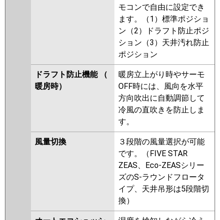
モコンで自由に設定でき
ます。（1）標準ポジショ
ン（2）ドラフト防止ポジ
ション（3）天井汚れ防止
ポジション
ドラフト防止機能 （
暖房立上がり時やサーモ
暖房時）
OFF時には、風向を水平
方向吹出に自動調節して
冷風の直吹きを防止しま
す。
風量切換
３段階の風量選択が可能
です。（FIVE STAR
ZEAS、Eco-ZEASシリー
ズのS-ラウンドフロータ
イプ、天井吊形は5段階切
換）