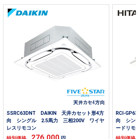
SSRC63DNT DAIKIN 天井カセット形4方
RCI-G
向 シングル 2.5馬力 三相200V ワイヤ
向 シング
レスリモコン
ードリモ
276,000
特別価格
円
特別価