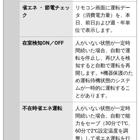
省エネ ・ 節電チェッ
リモコン画面に運転デー
ク
タ（消費電力量）を、本
日、前日および週・年単
位で表示します。
在室検知ON／OFF
人がいない状態が一定時
間続いた場合、自動で運
転を停止し、再び人を検
知すると自動で運転を再
開します。※機器保護のた
め運転待機状態のシステ
ムが一時的に運転するこ
とがあります。
不在時省エネ運転
人がいない状態が一定時
間続いた場合、自動で能
力をセーブ（30分で1℃、
60分で2℃設定温度を調
整）して省エネ運転を行