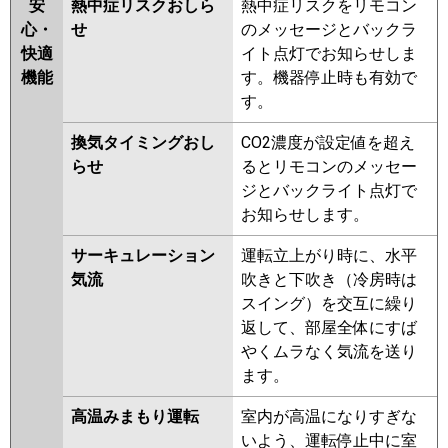
安
熱中症リスクおしら
熱中症リスクをリモコン
心・
せ
のメッセージとバックラ
快適
イト点灯でお知らせしま
機能
す。機器停止時も有効で
す。
換気タイミングおし
CO2濃度が設定値を超え
らせ
るとリモコンのメッセー
ジとバックライト点灯で
お知らせします。
サーキュレーション
運転立上がり時に、水平
気流
吹きと下吹き（冷房時は
スイング）を交互に繰り
返して、部屋全体にすば
やくムラなく気流を送り
ます。
高温みまもり運転
室内が高温になりすぎな
いよう、運転停止中に室