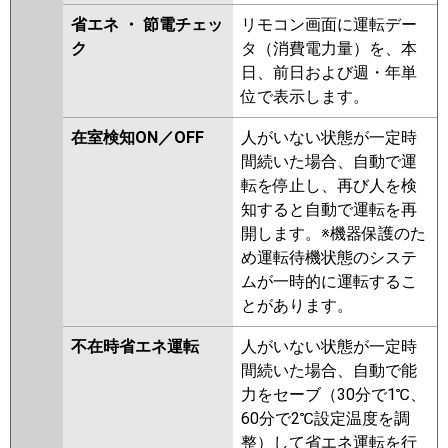
省エネ ・ 節電チェッ
リモコン画面に運転デー
ク
タ（消費電力量）を、本
日、前日および週・年単
位で表示します。
在室検知ON／OFF
人がいない状態が一定時
間続いた場合、自動で運
転を停止し、再び人を検
知すると自動で運転を再
開します。※機器保護のた
め運転待機状態のシステ
ムが一時的に運転するこ
とがあります。
不在時省エネ運転
人がいない状態が一定時
間続いた場合、自動で能
力をセーブ（30分で1℃、
60分で2℃設定温度を調
整）して省エネ運転を行