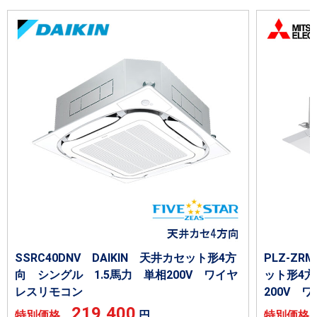
SSRC40DNV DAIKIN 天井カセット形4方
PLZ-ZR
向 シングル 1.5馬力 単相200V ワイヤ
ット形4方
レスリモコン
200V 
219,400
特別価格
円
特別価