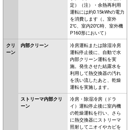
定）（注）・余熱再利用
運転には約0.15kWhの電力
を消費します（。室外
2℃、室内20℃時、室外機
P160形において）
クリ
内部クリーン
冷房運転または除湿冷房
ーン
運転停止後に、自動で水
内部クリーン運転を実
施。発生させた結露水を
利用して熱交換器の汚れ
を洗い流したあと、乾燥
運転を実施します。
ストリーマ内部クリ
冷房・除湿冷房（ドラ
ーン
イ）運転停止後に室内機
の乾燥運転を行い、さら
に熱交換器にストリーマ
照射してニオイやカビを