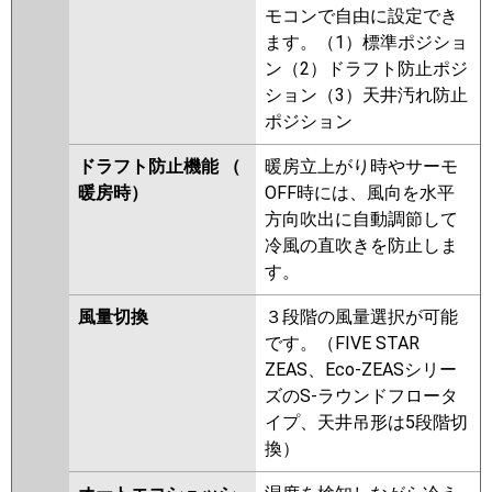
モコンで自由に設定でき
ます。（1）標準ポジショ
ン（2）ドラフト防止ポジ
ション（3）天井汚れ防止
ポジション
ドラフト防止機能 （
暖房立上がり時やサーモ
暖房時）
OFF時には、風向を水平
方向吹出に自動調節して
冷風の直吹きを防止しま
す。
風量切換
３段階の風量選択が可能
です。（FIVE STAR
ZEAS、Eco-ZEASシリー
ズのS-ラウンドフロータ
イプ、天井吊形は5段階切
換）