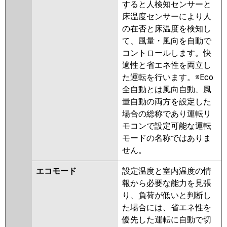
ZRMP40SHBF5
PLZ-
すると人検知センサーと
PA-P40U7SGC
ZRMP40SHFG5
PLZ-
床温度センサーにより人
ZRMP40SHLF4
PLZ-
の在否と床温度を検知し
ZRMP40SHF4
PLZ-
て、風量・風向を自動で
ZRMP40SHBF4
PLZ-
コントロールします。快
ZRMP40SHFG4
PLZ-
適性と省エネ性を両立し
ZRMP40SHF3
PLZ-
た運転を行います。※Eco
ZRMP40SHLF3
PLZ-
全自動とは風向自動、風
ZRMP40SHFG3
PLZ-
量自動の両方を設定した
ZRMP40SHF2
PLZ-
場合の総称であり運転リ
ZRMP40SHLF2
PLZ-
モコンで設定可能な運転
ZRMP40SHFG2
PLZ-
モードの名称ではありま
ZRMP40SEFZ
PLZ-
せん。
ZRMP40SELFZ
PLZ-
エコモード
設定温度と室内温度の情
ZRMP40SEFGZ
PLZ-
報から必要な能力を見張
ZRMP40SELFGZ
PLZ-
り、負荷が低いと判断し
ZRMP40SEFY
PLZ-
た場合には、省エネ性を
ZRMP40SELFY
PLZ-
優先した運転に自動で切
ZRMP40SEFGY
PLZ-