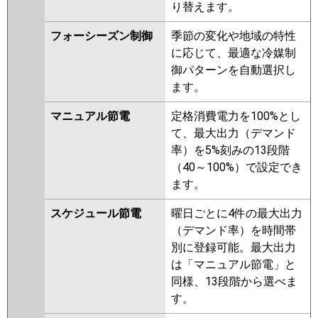
り替えます。
ZRMP40SELFGY
PLZ-
ZRMP40SEFV
PLZ-
フォーシーズン制御
季節の変化や地域の特性
ZRMP40SELFV
PLZ-
に応じて、最適な冷媒制
ZRMP40SEFGV
PLZ-
御パターンを自動選択し
ZRMP40SELFGV
PLZ-
ます。
ZRMP40SELFR
PLZ-
ZRMP40SEFR
PLZ-
マニュアル節電
定格消費電力を100%とし
ZRMP40SEFGR
PLZ-
て、最大出力（デマンド
ZRMP40SELFGR
率）を5%刻みの13段階
（40～100%）で設定でき
日立
RCI-GP40RGHJ8
RCI-GP40RGHJ7
ます。
RCI-GP40RGHJ6
RCI-GP40RGHJ5
RCI-GP40RGHJ4
RCI-GP40RGHJ3
スケジュール節電
曜日ごとに4件の最大出力
RCI-AP40GHJ6
RCI-GP40RGHJ2
（デマンド率）を時間帯
RCI-AP40GHJ5
RCI-GP40RGHJ1
別に登録可能。最大出力
は「マニュアル節電」と
三菱重工
FDTZ406HK6S-airf
同様、13段階から選べま
FDTZ406HK6S
FDTZ406HK6S-rak
す。
FDTZ406HK6S-osj