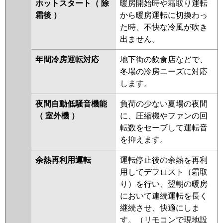
ホットスタート（ 除
暖房開始時や霜取り運転
霜後 ）
から暖房運転に切換わっ
た時、不快な冷風が吹き
出ません。
年間冷房運転対応
地下街の飲食店などで、
冬場の冷房ニーズに対応
します。
夜間自動低騒音機能
負荷の少ない夏場の夜間
（ 室外機 ）
に、圧縮機やファンの回
転数をセーブして運転音
を抑えます。
余熱再利用運転
運転停止後の余熱を再利
用してデフロスト（霜取
り）を行い、翌朝の暖房
において連続運転を長く
継続させ、快適にしま
す。（リモコンで現地設