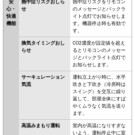
安
熱中症リスクおしら
熱中症リスクをリモコン
心・
せ
のメッセージとバックラ
快適
イト点灯でお知らせしま
機能
す。機器停止時も有効で
す。
換気タイミングおし
CO2濃度が設定値を超え
らせ
るとリモコンのメッセー
ジとバックライト点灯で
お知らせします。
サーキュレーション
運転立上がり時に、水平
気流
吹きと下吹き（冷房時は
スイング）を交互に繰り
返して、部屋全体にすば
やくムラなく気流を送り
ます。
高温みまもり運転
室内が高温になりすぎな
いよう、運転停止中に室