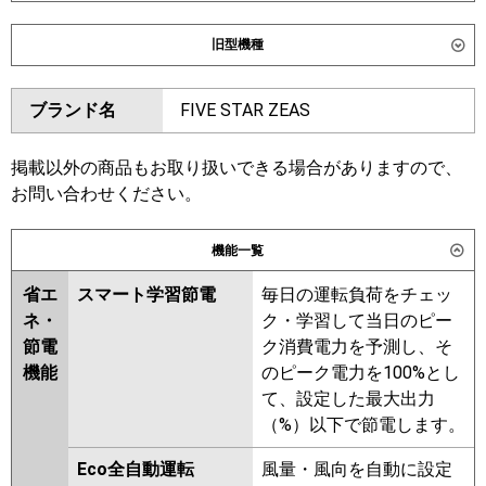
ダイキン
SSRC40DNV
SSRC40DV
旧型機種
SSRUC40DV
ダイキン
SSRC40CNV
SSRC40CV
東芝
GUXA04013J1XU
ブランド名
FIVE STAR ZEAS
SSRUC40CV
SSRC40BYV
GUXA04013J1MUB
SSRC40BYNV
SSRUC40BYV
GUXA04013JP1XU
SSRC40BJV
SSRC40BJNV
掲載以外の商品もお取り扱いできる場合がありますので、
GUXA04013JP1MUB
SSRJC40BJV
SSRJC40BFV
お問い合わせください。
三菱電機
PLZ-ZRMP40SHLF6
PLZ-
SSRC40BFNV
SSRC40BFV
ZRMP40SHF6
PLZ-
SSRC40BCV
機能一覧
ZRMP40SHBF6
PLZ-
東芝
GUXA04013JMUB
GUXA04013JXU
ZRMP40SHFG6
省エ
スマート学習節電
毎日の運転負荷をチェッ
GUXA04013JPXU
ネ・
ク・学習して当日のピー
日立
RCI-GP40RGHJ9
GUXA04013JPMUB
節電
ク消費電力を予測し、そ
RUXA04033JMUB
機能
のピーク電力を100%とし
三菱重工
FDTZ406HK6SA
FDTZ406HK6SA-
RUXA04033JMU
RUXA04033JXU
て、設定した最大出力
rak
FDTZ406HK6SA-airf
（%）以下で節電します。
FDTZ406HK6SA-osj
三菱電機
PLZ-ZRMP40SHLF5
PLZ-
ZRMP40SHF5
PLZ-
Eco全自動運転
風量・風向を自動に設定
パナソニック
PA-P40U7SGNCX
PA-P40U7SGNC