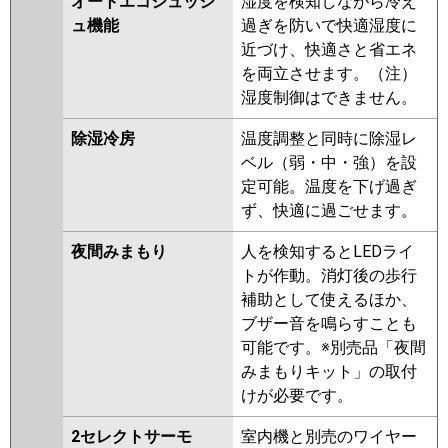
オートエコシュッシ
湿度を検知しながら冷え
ュ機能
過ぎを防いで快適湿度に
近づけ、快適さと省エネ
を両立させます。（注）
湿度制御はできません。
除湿冷房
温度調整と同時に除湿レ
ベル（弱・中・強）を設
定可能。温度を下げ過ぎ
ず、快適に過ごせます。
夜間みまもり
人を検知するとLEDライ
トが作動。消灯後の歩行
補助として使えるほか、
ブザー音を鳴らすことも
可能です。※別売品「夜間
みまもりキット」の取付
けが必要です。
2セレクトサーモ
室内機と別売のワイヤー