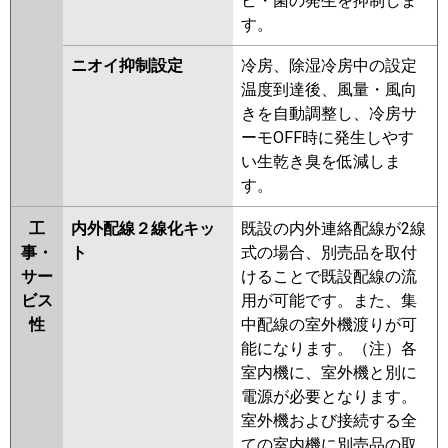
ビ・菌の発生を抑制しま
す。
ニオイ抑制設定
冷房、除湿冷房中の設定
温度到達後、風量・風向
きを自動調整し、冷房サ
ーモOFF時に発生しやす
い生乾き臭を低減しま
す。
工
内外配線２線化キッ
既設の内外連絡配線が2線
事・
ト
式の場合、別売品を取付
サー
けることで既設配線の流
ビス
用が可能です。また、集
性
中配線の室外機渡りが可
能になります。（注）各
室内機に、室外機と別に
電源が必要となります。
室外機および接続する全
ての室内機に別売品の取