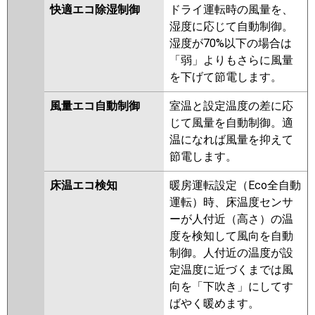
FDTZ405HKA5SA
快適エコ除湿制御
ドライ運転時の風量を、
FDTZ405HKA5SA-rak
湿度に応じて自動制御。
FDTZ405HKA5SA-airf
湿度が70%以下の場合は
FDTZ405HKA5SA-osj
「弱」よりもさらに風量
FDTZ405HK5SA-rak
を下げて節電します。
FDTZ405HK5SA-airf
FDTZ405HK5SA
FDTZ405HK5SA-
風量エコ自動制御
室温と設定温度の差に応
osj
FDTZ405HK5S-osj
じて風量を自動制御。適
FDTZ405HK5S-rak
温になれば風量を抑えて
FDTZ405HK5S-airf
節電します。
FDTZ405HK5S-rakuri-na
床温エコ検知
暖房運転設定（Eco全自動
FDTZ405HK5S-airflex
運転）時、床温度センサ
FDTZ405HK5S
ーが人付近（高さ）の温
パナソニック
PA-P40U7SGNBX
PA-P40U7SGNB
度を検知して風向を自動
PA-P40U7SGB
PA-P40U7SGN
PA-
制御。人付近の温度が設
P40U7SG
PA-P40U6SGB
PA-
定温度に近づくまでは風
P40U6SGNB
PA-P40U6SGN
PA-
向を「下吹き」にしてす
P40U6SG
ばやく暖めます。