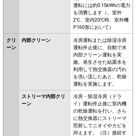
運転には約0.15kWhの電力
を消費します（。室外
2℃、室内20℃時、室外機
P160形において）
クリ
内部クリーン
冷房運転または除湿冷房
ーン
運転停止後に、自動で水
内部クリーン運転を実
施。発生させた結露水を
利用して熱交換器の汚れ
を洗い流したあと、乾燥
運転を実施します。
ストリーマ内部クリ
冷房・除湿冷房（ドラ
ーン
イ）運転停止後に室内機
の乾燥運転を行い、さら
に熱交換器にストリーマ
照射してニオイやカビを
抑えます。（注）接続す