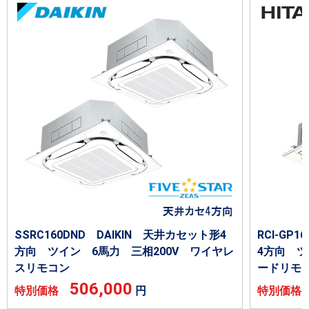
SSRC160DND DAIKIN 天井カセット形4
RCI-GP
方向 ツイン 6馬力 三相200V ワイヤレ
4方向 ツ
スリモコン
ードリモ
506,000
特別価格
円
特別価