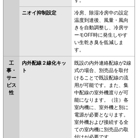
す。
ニオイ抑制設定
冷房、除湿冷房中の設定
温度到達後、風量・風向
きを自動調整し、冷房サ
ーモOFF時に発生しやす
い生乾き臭を低減しま
す。
工
内外配線２線化キッ
既設の内外連絡配線が2線
事・
ト
式の場合、別売品を取付
サー
けることで既設配線の流
ビス
用が可能です。また、集
性
中配線の室外機渡りが可
能になります。（注）各
室内機に、室外機と別に
電源が必要となります。
室外機および接続する全
ての室内機に別売品の取
付けが必要です。