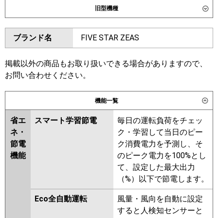
旧型機種
SSRUC160DD
ダイキン
SSRC160CND
SSRC160CD
東芝
GUXB160131XU
GUXB160131MUB
ブランド名
FIVE STAR ZEAS
SSRUC160CD
SSRC160BYD
GUXB16013P1MUB
SSRC160BYND
SSRUC160BYD
GUXB16013P1XU
SSRC160BJD
SSRC160BJND
掲載以外の商品もお取り扱いできる場合がありますので、
三菱電機
PLZX-ZRMP160HLF6
PLZX-
SSRJC160BJD
SSRJC160BFD
お問い合わせください。
ZRMP160HF6
PLZX-
SSRC160BFD
SSRC160BFND
ZRMP160HBF6
PLZX-
SSRC160BCND
機能一覧
ZRMP160HFG6
東芝
GUXB16013MUB
GUXB16013XU
省エ
スマート学習節電
毎日の運転負荷をチェッ
日立
RCI-GP160RGHP11
GUXB16013PMUB
ネ・
ク・学習して当日のピー
GUXB16013PXU
RUXB16033MUB
節電
ク消費電力を予測し、そ
三菱重工
FDTZ1606HP6SA
RUXB16033MU
RUXB16033XU
機能
のピーク電力を100%とし
FDTZ1606HP6SA-osj
RUXB16033M
RUXB16033X
て、設定した最大出力
FDTZ1606HP6SA-rak
RUXB16012M
RUXB16012X
（%）以下で節電します。
FDTZ1606HP6SA-airf
三菱電機
PLZX-ZRMP160HF5
PLZX-
Eco全自動運転
風量・風向を自動に設定
パナソニック
PA-P160U7GDC
PA-P160U7GDNC
ZRMP160HLF5
PLZX-
すると人検知センサーと
PA-P160U7GDNCX