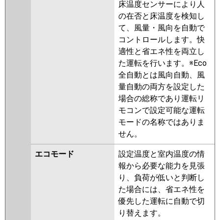
ZRMP160HBF5
PLZX-
床温度センサーにより人
ZRMP160HFG5
PLZX-
の在否と床温度を検知し
ZRMP160HLF4
PLZX-
て、風量・風向を自動で
ZRMP160HF4
PLZX-
コントロールします。快
ZRMP160HBF4
PLZX-
適性と省エネ性を両立し
ZRMP160HFG4
PLZX-
た運転を行います。※Eco
ZRMP160HF3
PLZX-
全自動とは風向自動、風
ZRMP160HLF3
PLZX-
量自動の両方を設定した
ZRMP160HFG3
PLZX-
場合の総称であり運転リ
ZRMP160HF2
PLZX-
モコンで設定可能な運転
ZRMP160HLF2
PLZX-
モードの名称ではありま
ZRMP160HFG2
PLZX-
せん。
ZRMP160EFZ
PLZX-
エコモード
設定温度と室内温度の情
ZRMP160ELFZ
PLZX-
報から必要な能力を見張
ZRMP160EFGZ
PLZX-
り、負荷が低いと判断し
ZRMP160ELFGZ
PLZX-
た場合には、省エネ性を
ZRMP160EFY
PLZX-
優先した運転に自動で切
ZRMP160ELFY
PLZX-
り替えます。
ZRMP160EFGY
PLZX-