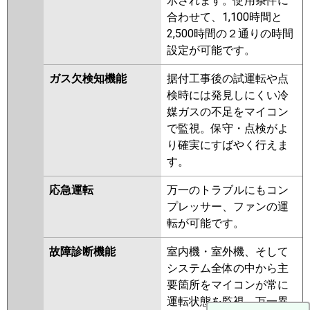
示されます。使用条件に
合わせて、1,100時間と
2,500時間の２通りの時間
設定が可能です。
ガス欠検知機能
据付工事後の試運転や点
検時には発見しにくい冷
媒ガスの不足をマイコン
で監視。保守・点検がよ
り確実にすばやく行えま
す。
応急運転
万一のトラブルにもコン
プレッサー、ファンの運
転が可能です。
故障診断機能
室内機・室外機、そして
システム全体の中から主
要箇所をマイコンが常に
運転状態を監視。万一異