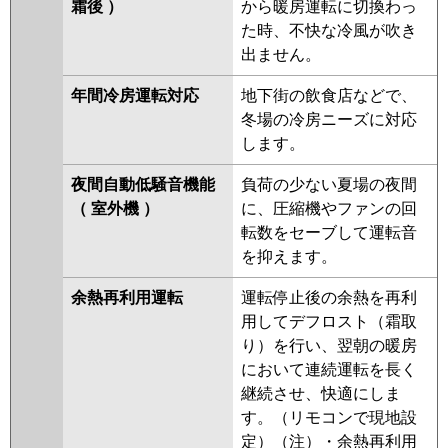
霜後 ）
から暖房運転に切換わっ
た時、不快な冷風が吹き
出ません。
年間冷房運転対応
地下街の飲食店などで、
冬場の冷房ニーズに対応
します。
夜間自動低騒音機能
負荷の少ない夏場の夜間
（ 室外機 ）
に、圧縮機やファンの回
転数をセーブして運転音
を抑えます。
余熱再利用運転
運転停止後の余熱を再利
用してデフロスト（霜取
り）を行い、翌朝の暖房
において連続運転を長く
継続させ、快適にしま
す。（リモコンで現地設
定）（注）・余熱再利用