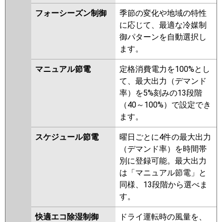
ZRMP160ELFGY
PLZX-
フォーシーズン制御
季節の変化や地域の特性
ZRMP160EFV
PLZX-
に応じて、最適な冷媒制
ZRMP160ELFV
PLZX-
御パターンを自動選択し
ZRMP160ELFGV
PLZX-
ます。
ZRMP160EFGV
PLZX-
ZRMP160EFR
PLZX-
マニュアル節電
定格消費電力を100%とし
ZRMP160ELFR
PLZX-
て、最大出力（デマンド
ZRMP160EFGR
PLZX-
率）を5%刻みの13段階
ZRMP160ELFGR
（40～100%）で設定でき
ます。
日立
RCI-GP160RGHP9
RCI-
GP160RGHP8
RCI-GP160RGHP7
スケジュール節電
曜日ごとに4件の最大出力
RCI-GP160RGHP6
RCI-
（デマンド率）を時間帯
GP160RGHP5
RCI-GP160RGHP4
別に登録可能。最大出力
RCI-GP160RGHP3
RCI-
は「マニュアル節電」と
AP160GHP6-kobe
RCI-
同様、13段階から選べま
AP160GHP6
RCI-GP160RGHP2
す。
三菱重工
FDTZ1606HP6S-airf
快適エコ除湿制御
ドライ運転時の風量を、