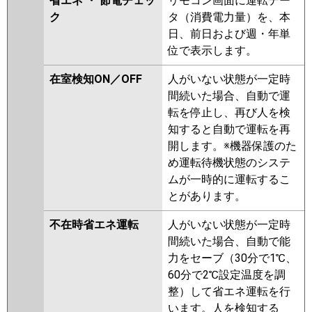
省エネ ・ 節電チェッ
リモコン画面に運転デー
ク
タ（消費電力量）を、本
日、前日および週・年単
位で表示します。
在室検知ON／OFF
人がいない状態が一定時
間続いた場合、自動で運
転を停止し、再び人を検
知すると自動で運転を再
開します。※機器保護のた
め運転待機状態のシステ
ムが一時的に運転するこ
とがあります。
不在時省エネ運転
人がいない状態が一定時
間続いた場合、自動で能
力をセーブ（30分で1℃、
60分で2℃設定温度を調
整）して省エネ運転を行
います。人を検知する