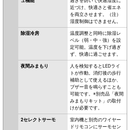
ュ機能
過ぎを防いで快適湿度に
近づけ、快適さと省エネ
を両立させます。（注）
湿度制御はできません。
除湿冷房
温度調整と同時に除湿レ
ベル（弱・中・強）を設
定可能。温度を下げ過ぎ
ず、快適に過ごせます。
夜間みまもり
人を検知するとLEDライ
トが作動。消灯後の歩行
補助として使えるほか、
ブザー音を鳴らすことも
可能です。※別売品「夜間
みまもりキット」の取付
けが必要です。
2セレクトサーモ
室内機と別売のワイヤー
ドリモコンにサーモセン