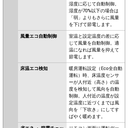
FDTZ1606HP6S
FDTZ1606HP6S-
湿度に応じて自動制御。
osj
FDTZ1606HP6S-rak
湿度が70%以下の場合は
FDTZ1605HP5SA-osj
「弱」よりもさらに風量
FDTZ1605HP5SA-rak
を下げて節電します。
FDTZ1605HP5SA-airf
FDTZ1605HP5SA
風量エコ自動制御
室温と設定温度の差に応
FDTZ1605HP5S-osj
じて風量を自動制御。適
FDTZ1605HP5S-rak
温になれば風量を抑えて
FDTZ1605HP5S-airf
節電します。
FDTZ1605HP5S-rakuri-na
床温エコ検知
暖房運転設定（Eco全自動
FDTZ1605HP5S-airflex
運転）時、床温度センサ
FDTZ1605HP5S
ーが人付近（高さ）の温
パナソニック
PA-P160U7GDNBX
PA-
度を検知して風向を自動
P160U7GDNB
PA-P160U7GDB
制御。人付近の温度が設
PA-P160U7GD
PA-P160U7GDN
定温度に近づくまでは風
PA-P160U6GDNB
PA-P160U6GDB
向を「下吹き」にしてす
PA-P160U6GD
PA-P160U6GDN
ばやく暖めます。