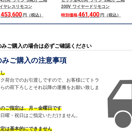
4方向 ツイン 5馬力 三相
セット形4方向 ツイン 5馬力 三相
 ワイヤレスリモコン
200V ワイヤードリモコン
453,600
461,400
格
円（税込）
特別価格
円（税込）
のみご購入の場合は必ずご確認ください
のみご購入の注意事項
渡し
ック荷台でのお引渡しですので、お客様にてトラ
からの荷下ろしとそれ以降の運搬をお願い致しま
日のご指定は、月～金曜日です
・日曜・祝日はご指定いただけません。
指定は基本的にできません