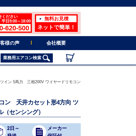
せください
無料お見積
日9:00～18:00
0-620-500
ネットで簡単！
客様の声
会社概要
業務用エアコン検索
向 ツイン 5馬力 三相200V ワイヤードリモコン
用エアコン 天井カセット形4方向 ツ
ネル（センシング）
2日～
メーカー
発送
保証付