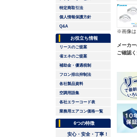
特定商取引法
個人情報保護方針
Q&A
※画像は
お役立ち情報
メーカー
リースのご提案
ご確認く
省エネのご提案
補助金・優遇税制
フロン排出抑制法
各社製品資料
空調用語集
各社エラーコード表
業務用エアコン価格一覧
6つの特徴
安心・安全・丁寧！