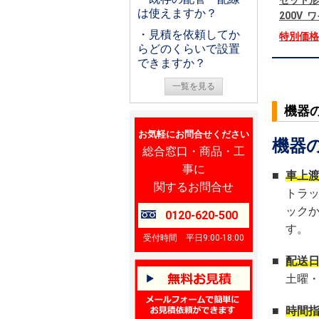
セット形
は使えますか？
200V
・見積を依頼してか
特別価
らどのくらいで設置
できますか？
一覧を見る
機器
お気軽にお問合せください
機器
総合窓口・商品・工
事に
■
車上
関するお問合せ
トラ
ック
0120-620-500
す。
受付時間 平日9:00-18:00
■
配送
土曜
■
時間