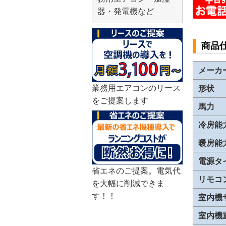
器・発電機など
商品
メーカ
業務用エアコンのリース
形状
をご提案します
馬力
冷房能
暖房能
電源タ
省エネのご提案。電気代
リモコ
を大幅に削減できま
す！！
室内機
室内機