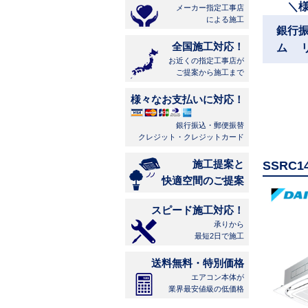
＼
メーカー指定工事店
による施工
銀行
全国施工対応！
ム 
お近くの指定工事店が
ご提案から施工まで
様々なお支払いに対応！
銀行振込・郵便振替
クレジット・クレジットカード
施工提案と
SSRC
快適空間のご提案
スピード施工対応！
承りから
最短2日で施工
送料無料・特別価格
エアコン本体が
業界最安値級の低価格