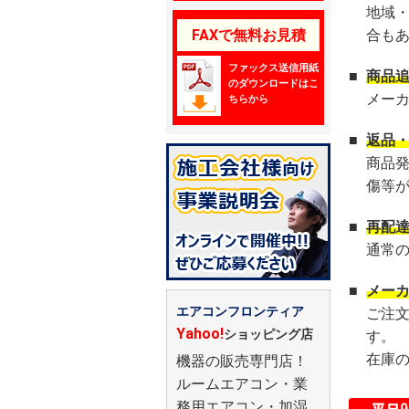
地域
FAXで無料お見積
合も
ファックス送信用紙
■
商品
のダウンロードはこ
メー
ちらから
■
返品
商品
傷等
■
再配
通常
■
メー
エアコンフロンティア
ご注
Yahoo!
ショッピング店
す。
在庫
機器の販売専門店！
ルームエアコン・業
務用エアコン・加湿