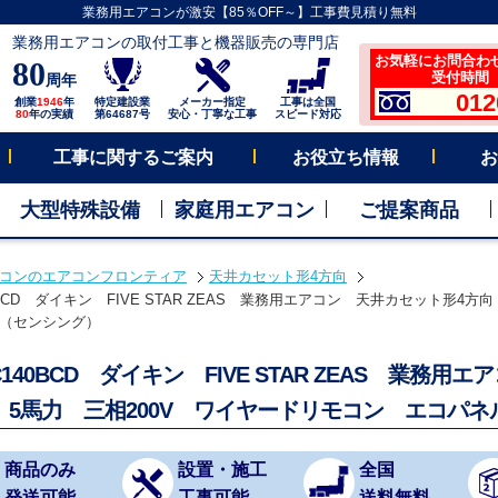
業務用エアコンが激安【85％OFF～】工事費見積り無料
業務用エアコンの取付工事と機器販売の専門店
お気軽にお問合わ
80
受付時間 平
周年
012
創業
1946
年
特定建設業
メーカー指定
工事は全国
80
年の実績
第64687号
安心・丁寧な工事
スピード対応
工事に関するご案内
お役立ち情報
お
大型特殊設備
家庭用エアコン
ご提案商品
コンのエアコンフロンティア
天井カセット形4方向
0BCD ダイキン FIVE STAR ZEAS 業務用エアコン 天井カセット形4方
（センシング）
C140BCD ダイキン FIVE STAR ZEAS 業務
 5馬力 三相200V ワイヤードリモコン エコパ
商品のみ
設置・施工
全国
発送可能
工事可能
送料無料