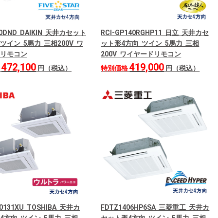
40DND DAIKIN 天井カセット
RCI-GP140RGHP11 日立 天井カセ
ツイン 5馬力 三相200V ワ
ット形4方向 ツイン 5馬力 三相
リモコン
200V ワイヤードリモコン
472,100
419,000
格
円（税込）
特別価格
円（税込）
0131XU TOSHIBA 天井カ
FDTZ1406HP6SA 三菱重工 天井カ