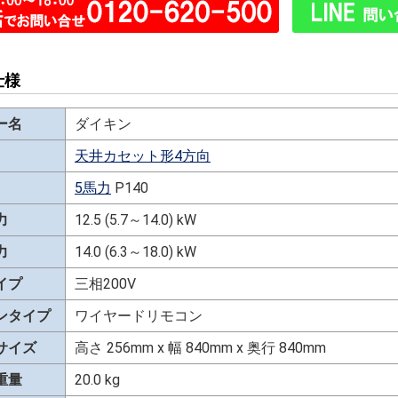
仕様
ー名
ダイキン
天井カセット形4方向
5馬力
P140
力
12.5 (5.7～14.0) kW
力
14.0 (6.3～18.0) kW
イプ
三相200V
ンタイプ
ワイヤードリモコン
サイズ
高さ 256mm x 幅 840mm x 奥行 840mm
重量
20.0 kg