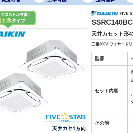
FIVE S
SSRC140
天井カセット形4
三相200V ワイヤード
型番
セット内容
その他
-