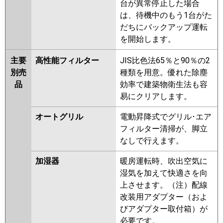
台が異常停止した場合
は、待機中のもう1台がた
だちにバックアップ運転
を開始します。
主要
高性能フィルター
JIS比色法65％と90％の2
別売
種類を用意。優れた除塵
品
効率で建築物衛生法も容
易にクリアします。
オートグリル
電動昇降式でグリル･エア
フィルター清掃が、脚立
なしで行えます。
加湿器
暖房運転時、吹出空気に
湿気を加えて快適さを向
上させます。（注）配線
改装用アダプター（およ
びアダプター取付箱）が
必要です。