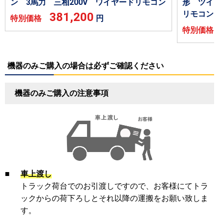
ン 3馬力 三相200V ワイヤードリモコン
形 ツイン
リモコン
381,200
特別価格
円
特別価
機器のみご購入の場合は必ずご確認ください
機器のみご購入の注意事項
■
車上渡し
トラック荷台でのお引渡しですので、お客様にてトラ
ックからの荷下ろしとそれ以降の運搬をお願い致しま
す。