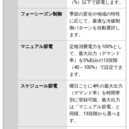
（%）以下で節電します。
日立
RCB-GP80RGHP8
RCB-
GP80RGHP7
RCB-GP80RGHP6
フォーシーズン制御
季節の変化や地域の特性
RCB-GP80RGHP5
RCB-
に応じて、最適な冷媒制
GP80RGHP4
RCB-AP80GHP7-
御パターンを自動選択し
kobe
RCB-AP80GHP7
RCB-
ます。
GP80RGHP3
マニュアル節電
定格消費電力を100%とし
三菱重工
FDRZ805HP5SA-ca
て、最大出力（デマンド
FDRZ805HP5SA-sil
率）を5%刻みの13段階
FDRZ805HP5S-ca
（40～100%）で設定でき
FDRZ805HP5S-sil
FDRZ805HP5S-
ます。
silent
FDRZ805HP5S-canvas
スケジュール節電
曜日ごとに4件の最大出力
パナソニック
（デマンド率）を時間帯
別に登録可能。最大出力
は「マニュアル節電」と
同様、13段階から選べま
す。