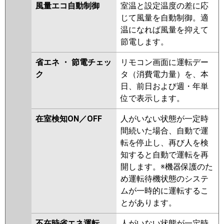
風量エコ自動制御
室温と設定温度の差に応
じて風量を自動制御。適
温になれば風量を抑えて
節電します。
省エネ ・ 節電チェッ
リモコン画面に運転デー
ク
タ（消費電力量）を、本
日、前日および週・年単
位で表示します。
在室検知ON／OFF
人がいない状態が一定時
間続いた場合、自動で運
転を停止し、再び人を検
知すると自動で運転を再
開します。※機器保護のた
め運転待機状態のシステ
ムが一時的に運転するこ
とがあります。
不在時省エネ運転
人がいない状態が一定時