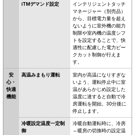
iTMデマンド設定
インテリジェントタッチ
マネージャー（別売品）
から、目標電力量を超え
ないように室外機の能力
制限や室内機の温度シフ
トを設定することで、快
適性に配慮した電力ピー
クカット制御が行えま
す。
安
高温みまもり運転
室内が高温になりすぎな
心・
いよう、運転停止中に室
快適
温があらかじめ設定した
機能
温度に達すると自動で冷
房運転を開始。30分後に
停止します。
冷暖設定温度一定制
冷暖自動運転時に、冷房
御
⇔暖房の切換時の設定温