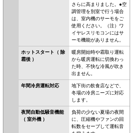
さらに高まりました。●空
調管理を別室で行う場合
は、室内機のサーモをご
使用ください。（注）ワ
イヤレスリモコンにはサ
ーモ機能がありません。
ホットスタート（ 除
暖房開始時や霜取り運転
霜後 ）
から暖房運転に切換わっ
た時、不快な冷風が吹き
出ません。
年間冷房運転対応
地下街の飲食店などで、
冬場の冷房ニーズに対応
します。
夜間自動低騒音機能
負荷の少ない夏場の夜間
（ 室外機 ）
に、圧縮機やファンの回
転数をセーブして運転音