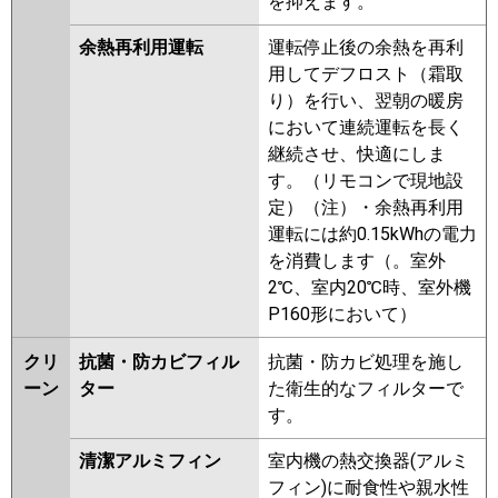
を抑えます。
余熱再利用運転
運転停止後の余熱を再利
用してデフロスト（霜取
り）を行い、翌朝の暖房
において連続運転を長く
継続させ、快適にしま
す。（リモコンで現地設
定）（注）・余熱再利用
運転には約0.15kWhの電力
を消費します（。室外
2℃、室内20℃時、室外機
P160形において）
クリ
抗菌・防カビフィル
抗菌・防カビ処理を施し
ーン
ター
た衛生的なフィルターで
す。
清潔アルミフィン
室内機の熱交換器(アルミ
フィン)に耐食性や親水性