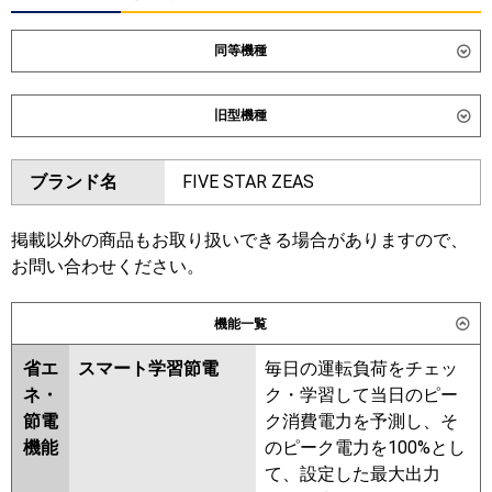
同等機種
ダイキン
SSRB80DTD
旧型機種
東芝
ダイキン
SSRB80CTD
SSRB80BYTD
ブランド名
FIVE STAR ZEAS
三菱電機
PDZX-DHRMP80G6
PDZX-
SSRB80BFTD
SSRB80BCTD
ZRMP80G6
東芝
掲載以外の商品もお取り扱いできる場合がありますので、
日立
RCB-GP80RGHP9
お問い合わせください。
三菱電機
PDZX-DHRMP80G5
PDZX-
三菱重工
FDRZ806HP6S-sil
FDRZ806HP6S-
ZRMP80G5
PDZX-DHRMP80G4
機能一覧
ca
PDZX-ZRMP80G4
PDZX-
DHRMP80G3
PDZX-ZRMP80G3
省エ
スマート学習節電
毎日の運転負荷をチェッ
パナソニック
PDZX-DHRMP80G2
PDZX-
ネ・
ク・学習して当日のピー
ZRMP80G2
PDZX-ZRMP80GZ
節電
ク消費電力を予測し、そ
PDZX-ZRMP80GY
PDZX-
機能
のピーク電力を100%とし
ZRMP80GV
PDZX-ZRMP80GR
て、設定した最大出力