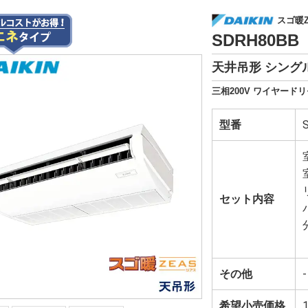
スゴ暖Z
SDRH80B
天井吊形 シングル
三相200V ワイヤードリ
型番
セット内容
その他
-
希望小売価格