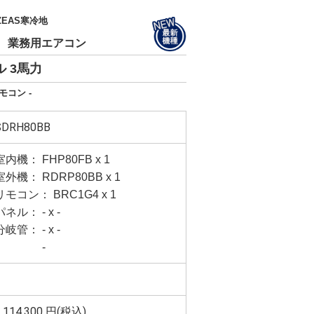
EAS寒冷地
B
業務用エアコン
 3馬力
モコン -
SDRH80BB
室内機： FHP80FB x 1
室外機： RDRP80BB x 1
リモコン： BRC1G4 x 1
パネル： - x -
分岐管： - x -
-
1,114,300 円(税込)