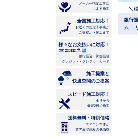
メーカー指定工事店
＼
による施工
銀行
全国施工対応！
ム 
お近くの指定工事店が
ご提案から施工まで
様々なお支払いに対応！
銀行振込・郵便振替
クレジット・クレジットカード
施工提案と
快適空間のご提案
スピード施工対応！
承りから
最短2日で施工
送料無料・特別価格
エアコン本体が
業界最安値級の低価格