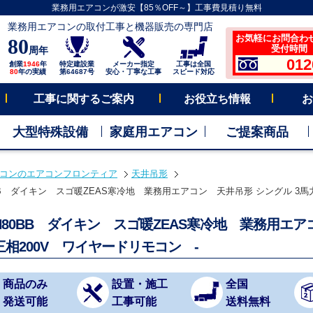
業務用エアコンが激安【85％OFF～】工事費見積り無料
業務用エアコンの取付工事と機器販売の専門店
お気軽にお問合わ
80
受付時間 平
周年
012
創業
1946
年
特定建設業
メーカー指定
工事は全国
80
年の実績
第64687号
安心・丁寧な工事
スピード対応
工事に関するご案内
お役立ち情報
お
大型特殊設備
家庭用エアコン
ご提案商品
コンのエアコンフロンティア
天井吊形
0BB ダイキン スゴ暖ZEAS寒冷地 業務用エアコン 天井吊形 シングル 3馬力
RH80BB ダイキン スゴ暖ZEAS寒冷地 業務用エ
三相200V ワイヤードリモコン -
商品のみ
設置・施工
全国
発送可能
工事可能
送料無料