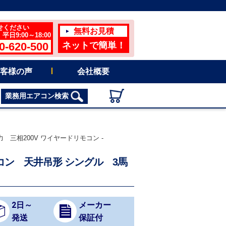
せください
無料お見積
日9:00～18:00
0-620-500
ネットで簡単！
客様の声
会社概要
業務用エアコン検索
 三相200V ワイヤードリモコン -
アコン 天井吊形 シングル 3馬
2日～
メーカー
発送
保証付