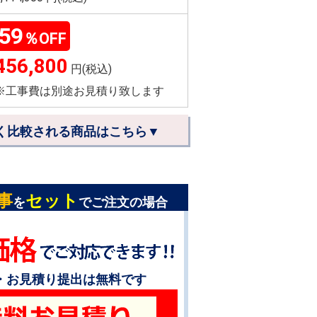
59
％OFF
456,800
円(税込)
※工事費は別途お見積り致します
く比較される商品はこちら▼
事
セット
を
でご注文の場合
・お見積り提出は無料です