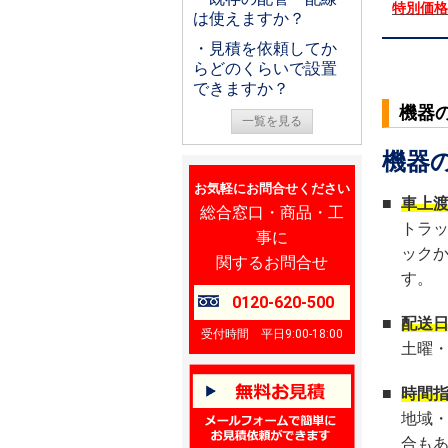
特別価
は使えますか？
・見積を依頼してか
らどのくらいで設置
できますか？
機器
一覧を見る
機器
お気軽にお問合せください
■
車上
総合窓口・商品・工
トラ
事に
ック
関するお問合せ
す。
0120-620-500
■
配送
受付時間 平日9:00-18:00
土曜
■
時間
地域
合も