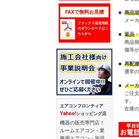
FAXで無料お見積
■
商品
メー
ファックス送信用紙
のダウンロードはこ
■
返品
ちらから
商品
傷等
■
再配
通常
■
メー
ご注
す。
エアコンフロンティア
在庫
Yahoo!
ショッピング店
機器の販売専門店！
ルームエアコン・業
務用エアコン・加湿