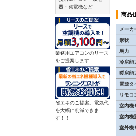
器・発電機など
商品
メーカ
形状
馬力
業務用エアコンのリース
をご提案します
冷房能
暖房能
電源タ
リモコ
省エネのご提案。電気代
室内機
を大幅に削減できま
室内機
す！！
室外機