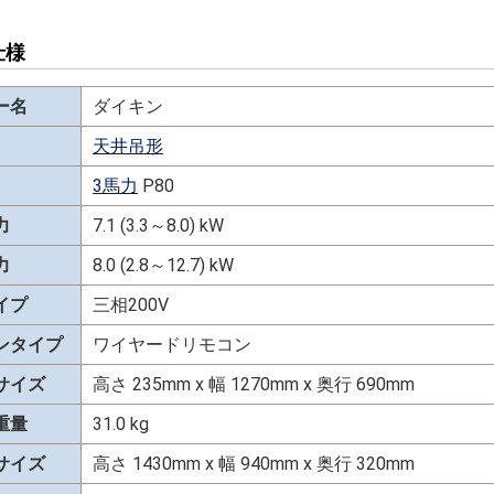
仕様
ー名
ダイキン
天井吊形
3馬力
P80
力
7.1 (3.3～8.0) kW
力
8.0 (2.8～12.7) kW
イプ
三相200V
ンタイプ
ワイヤードリモコン
サイズ
高さ 235mm x 幅 1270mm x 奥行 690mm
重量
31.0 kg
サイズ
高さ 1430mm x 幅 940mm x 奥行 320mm