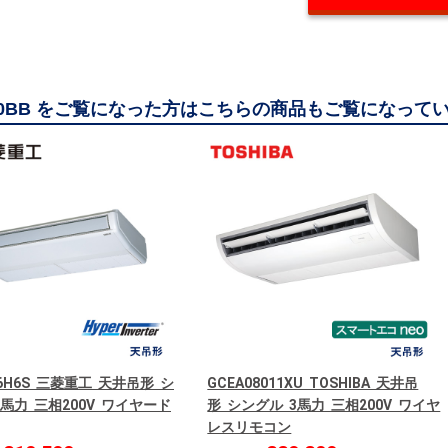
80BB をご覧になった方はこちらの商品もご覧になって
06H6S 三菱重工 天井吊形 シ
GCEA08011XU TOSHIBA 天井吊
3馬力 三相200V ワイヤード
形 シングル 3馬力 三相200V ワイヤ
レスリモコン