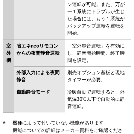
ン運転が可能。また、万が
一１系統にトラブルが生じ
た場合には、もう１系統が
バックアップ運転を運転を
開始。
室
省エネneoリモコン
「室外静音運転」を有効に
外
からの夜間静音運転
し、静音開始時間、終了時
機
間を設定。
外部入力による夜間
別売オプション基板と現地
静音
タイマーが必要。
自動静音モード
冷暖自動で運転すると、外
気温30℃以下で自動的に静
音運転。
※
機種によって付いていない機能があります。
機能についての詳細はメーカー資料をご確認くださ