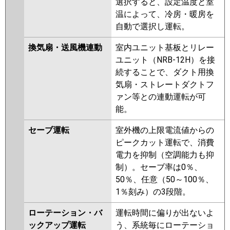
選択すると、設定温度と室
温によって、冷房・暖房を
自動で選択し運転。
換気扇・送風機連動
室内ユニット基板とリレー
ユニット（NRB-12H）を接
続することで、ダクト用換
気扇・ストレートダクトフ
ァン等との連動運転が可
能。
セーブ運転
室外機の上限電流値からの
ピークカット運転で、消費
電力を抑制（空調能力も抑
制）。セーブ率は0％、
50％、任意（50～100％、
1％刻み）の3段階。
ローテーション・バ
運転時間に偏りが出ないよ
ックアップ運転
う、系統毎にローテーショ