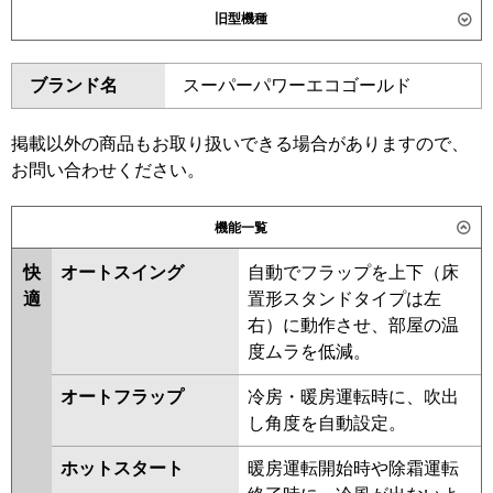
旧型機種
東芝
GWSA06314MUB
GWSA06314XU
ダイキン
SZRG63BYT
SZRG63BYNT
ブランド名
スーパーパワーエコゴールド
三菱電機
PLZ-ERMP63LE6
PLZ-
SZRG63BJT
SZRG63BJNT
ERMP63L6
SZRG63BFT
SZRG63BFNT
SZRG63BCT
SZRG63BCNT
掲載以外の商品もお取り扱いできる場合がありますので、
日立
RCID-GP63RSH11
お問い合わせください。
東芝
RWSA06334MUB
RWSA06334MU
三菱重工
FDTWV636H6S
FDTWV636H6S-
RWSA06334XU
RWSA06333XU
機能一覧
rak
AWEA06337M
AWEA06337X
RWSA06333M
RWSA06333X
快
オートスイング
自動でフラップを上下（床
パナソニック
PA-P63L7HNC
PA-P63L7HC
AWEA6357X
AWEA6357M
適
置形スタンドタイプは左
AWSA06357M
AWSA06357X
右）に動作させ、部屋の温
度ムラを低減。
三菱電機
PLZ-ERMP63L5
PLZ-ERMP63LE5
PLZ-ERMP63L4
PLZ-ERMP63LE4
オートフラップ
冷房・暖房運転時に、吹出
PLZ-ERMP63LE3
PLZ-ERMP63L3
し角度を自動設定。
PLZ-ERMP63LE2
PLZ-ERMP63L2
ホットスタート
暖房運転開始時や除霜運転
PLZ-ERMP63LEZ
PLZ-ERMP63LZ