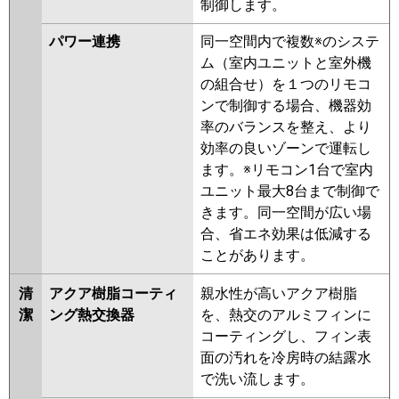
制御します。
P63L7H
PA-P63L7HN
PA-
P63L6HNB
PA-P63L6HB
PA-
パワー連携
同一空間内で複数※のシステ
P63L6HA
PA-P63L6HN1
PA-
ム（室内ユニットと室外機
P63L6HN
PA-P63L6H
の組合せ）を１つのリモコ
ンで制御する場合、機器効
率のバランスを整え、より
効率の良いゾーンで運転し
ます。※リモコン1台で室内
ユニット最大8台まで制御で
きます。同一空間が広い場
合、省エネ効果は低減する
ことがあります。
清
アクア樹脂コーティ
親水性が高いアクア樹脂
潔
ング熱交換器
を、熱交のアルミフィンに
コーティングし、フィン表
面の汚れを冷房時の結露水
で洗い流します。