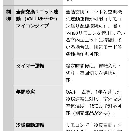
制
全熱交換ユニット連
全熱交換ユニットと空調機
御
動 （VN-UM****R*）
の連動運転が可能（リモコ
マイコンタイプ
ン渡り配線接続可）。省エ
ネneoリモコンを使用してい
る室内ユニットに接続して
いる場合は、換気モード等
各種操作も可能。
タイマー運転
設定時間後に、運転入り・
切り・毎回切りを選択可
能。
年間冷房
OAルーム等、1年を通した
冷房運転に対応。室外吸込
空気温度－15℃まで対応可
能（別売部品が必要）。
冷暖自動運転
リモコンで「冷暖自動」を