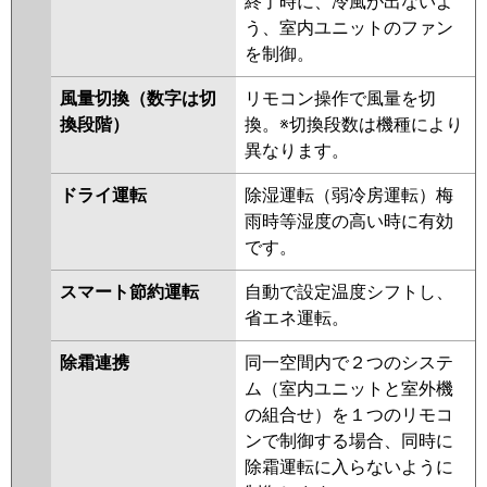
終了時に、冷風が出ないよ
PLZ-ERMP63LEY
PLZ-ERMP63LY
う、室内ユニットのファン
PLZ-ERMP63LEV
PLZ-ERMP63LV
を制御。
PLZ-ERMP63LR
PLZ-
ERMP63LER
風量切換（数字は切
リモコン操作で風量を切
換段階）
換。※切換段数は機種により
日立
RCID-GP63RSH9
RCID-GP63RSH8
異なります。
RCID-GP63RSH7
RCID-GP63RSH6
RCID-GP63RSH5
RCID-GP63RSH4
ドライ運転
除湿運転（弱冷房運転）梅
RCID-GP63RSH3
RCID-
雨時等湿度の高い時に有効
GP63RSH2
です。
三菱重工
FDTWV635HA5SA-rak
スマート節約運転
自動で設定温度シフトし、
FDTWV635HA5SA
省エネ運転。
FDTWV635H5SA-rak
FDTWV635H5SA
FDTWV635H5S-
除霜連携
同一空間内で２つのシステ
rak
FDTWV635H5S
ム（室内ユニットと室外機
FDTWV635H5S-rakuri-na
の組合せ）を１つのリモコ
ンで制御する場合、同時に
パナソニック
PA-P63L7HNB
PA-P63L7HB
PA-
除霜運転に入らないように
P63L7HA
PA-P63L7HNA
PA-