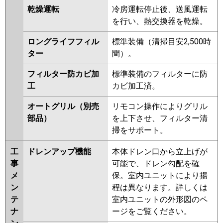
乾燥運転
冷房運転停止後、送風運転
を行い、熱交換器を乾燥。
ロングライフフィル
標準装備（清掃目安2,500時
ター
間）。
フィルター防カビ加
標準装備のフィルターに防
工
カビ加工済。
オートグリル（別売
リモコン操作によりグリル
部品）
を上下させ、フィルター清
掃をサポート。
工
ドレンアップ機能
本体ドレン口から立上げが
事
可能で、ドレン勾配を確
メ
保。室内ユニットにより揚
ン
程は異なります。詳しくは
テ
室内ユニットの外形図のペ
ナ
ージをご覧ください。