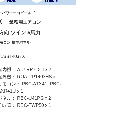
ーパワーエコゴールド
3X
業務用エアコン
方向 ツイン 5馬力
リモコン 標準パネル
RUSB14033X
室内機： AIU-RP713H x 2
室外機： ROA-RP1403HS x 1
リモコン： RBC-ATX41_RBC-
AXR41U x 1
パネル： RBC-U41PG x 2
分岐管： RBC-TWP50 x 1
-