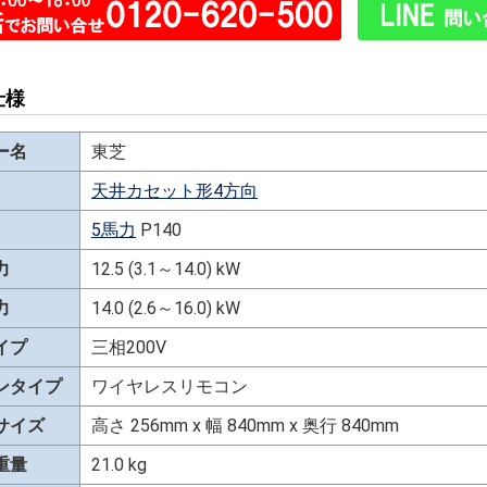
仕様
ー名
東芝
天井カセット形4方向
5馬力
P140
力
12.5 (3.1～14.0) kW
力
14.0 (2.6～16.0) kW
イプ
三相200V
ンタイプ
ワイヤレスリモコン
サイズ
高さ 256mm x 幅 840mm x 奥行 840mm
重量
21.0 kg