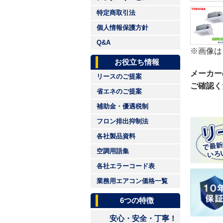
特定商取引法
個人情報保護方針
Q&A
※画像は
お役立ち情報
メーカー
リースのご提案
ご確認く
省エネのご提案
補助金・優遇税制
フロン排出抑制法
各社製品資料
空調用語集
各社エラーコード表
業務用エアコン価格一覧
6つの特徴
安心・安全・丁寧！