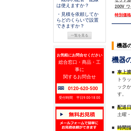
セット形
は使えますか？
200V
・見積を依頼してか
特別価
らどのくらいで設置
できますか？
一覧を見る
機器
お気軽にお問合せください
機器
総合窓口・商品・工
事に
■
車上
関するお問合せ
トラ
ック
0120-620-500
す。
受付時間 平日9:00-18:00
■
配送
土曜
■
時間