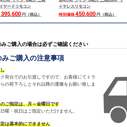
4方向 ツイン 5馬力 三相
形4方向 ツイン 5馬力 三相200V ワ
 ワイヤードリモコン
イヤレスリモコン
395,600
450,600
格
円（税込）
特別価格
円（税込）
のみご購入の場合は必ずご確認ください
のみご購入の注意事項
渡し
ック荷台でのお引渡しですので、お客様にてトラ
からの荷下ろしとそれ以降の運搬をお願い致しま
日のご指定は、月～金曜日です
・日曜・祝日はご指定いただけません。
指定は基本的にできません