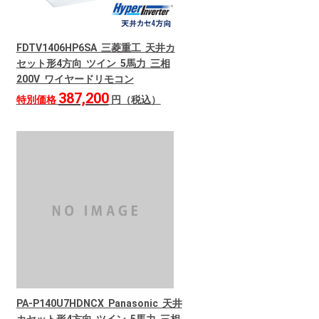
FDTV1406HP6SA 三菱重工 天井カ
セット形4方向 ツイン 5馬力 三相
200V ワイヤードリモコン
387,200
特別価格
円（税込）
PA-P140U7HDNCX Panasonic 天井