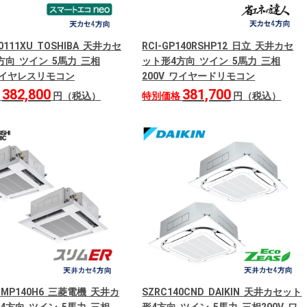
0111XU TOSHIBA 天井カセ
RCI-GP140RSHP12 日立 天井カセ
方向 ツイン 5馬力 三相
ット形4方向 ツイン 5馬力 三相
 ワイヤレスリモコン
200V ワイヤードリモコン
382,800
381,700
格
円（税込）
特別価格
円（税込）
ERMP140H6 三菱電機 天井カ
SZRC140CND DAIKIN 天井カセット