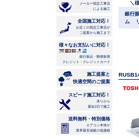
＼
メーカー指定工事店
による施工
銀行
全国施工対応！
ム 
お近くの指定工事店が
ご提案から施工まで
様々なお支払いに対応！
銀行振込・郵便振替
クレジット・クレジットカード
施工提案と
RUSB
快適空間のご提案
スピード施工対応！
承りから
最短2日で施工
送料無料・特別価格
エアコン本体が
業界最安値級の低価格