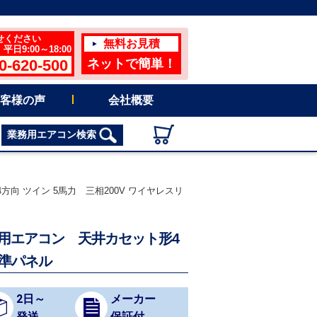
せください
無料お見積
日9:00～18:00
0-620-500
ネットで簡単！
客様の声
会社概要
業務用エアコン検索
向 ツイン 5馬力 三相200V ワイヤレスリ
務用エアコン 天井カセット形4
標準パネル
2日～
メーカー
発送
保証付