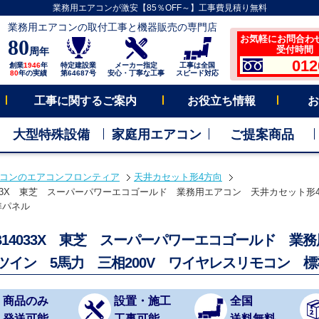
業務用エアコンが激安【85％OFF～】工事費見積り無料
業務用エアコンの取付工事と機器販売の専門店
お気軽にお問合わ
80
受付時間 平
周年
012
創業
1946
年
特定建設業
メーカー指定
工事は全国
80
年の実績
第64687号
安心・丁寧な工事
スピード対応
工事に関するご案内
お役立ち情報
お
大型特殊設備
家庭用エアコン
ご提案商品
コンのエアコンフロンティア
天井カセット形4方向
4033X 東芝 スーパーパワーエコゴールド 業務用エアコン 天井カセット形4方
準パネル
SB14033X 東芝 スーパーパワーエコゴールド 業
 ツイン 5馬力 三相200V ワイヤレスリモコン 
商品のみ
設置・施工
全国
発送可能
工事可能
送料無料