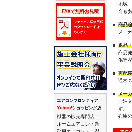
地域
FAXで無料お見積
合も
ファックス送信用紙
■
商品
のダウンロードはこ
メー
ちらから
■
返品
商品
傷等
■
再配
通常
■
メー
エアコンフロンティア
ご注
Yahoo!
ショッピング店
す。
在庫
機器の販売専門店！
ルームエアコン・業
務用エアコン・加湿