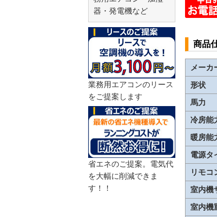
器・発電機など
商品
メーカ
業務用エアコンのリース
形状
をご提案します
馬力
冷房能
暖房能
電源タ
省エネのご提案。電気代
リモコ
を大幅に削減できま
す！！
室内機
室内機