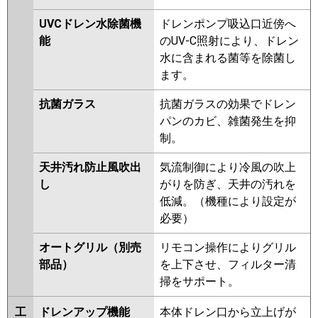
FDTV1125HA5S-rak
UVCドレン水除菌機
ドレンポンプ吸込口近傍へ
FDTV1125HA5S-airf
能
のUV-C照射により、ドレン
FDTV1125HA5S-airflex
水に含まれる菌等を除菌し
FDTV1125HA5S
FDTV1125HA5S-
ます。
rakuri-na
抗菌ガラス
抗菌ガラスの効果でドレン
パナソニック
PA-P112U7KNBX
PA-
パンのカビ、雑菌発生を抑
P112U7HNBX
PA-P112U7KB
PA-
制。
P112U7KNB
PA-P112U7HB
PA-
P112U7HNB
PA-P112U7K
PA-
天井汚れ防止風吹出
気流制御により冷風の吹上
P112U7KN
PA-P112U7H
PA-
し
がりを防ぎ、天井の汚れを
P112U7HN
PA-P112U6KB
PA-
低減。（機種により設定が
P112U6KNB
PA-P112U6CB
PA-
必要）
P112U6CNB
PA-P112U6HB
PA-
オートグリル（別売
リモコン操作によりグリル
P112U6HNB
PA-P112U6K
PA-
部品）
を上下させ、フィルター清
P112U6KN
PA-P112U6H
PA-
掃をサポート。
P112U6HN
工
ドレンアップ機能
本体ドレン口から立上げが