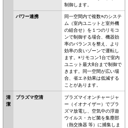
制御します。
HRMP112EFGY
PLZ-
HRMP112EFY
PLZ-HRMP112EY
パワー連携
同一空間内で複数※のシステ
PLZ-ERMP112EEY
PLZ-
ム（室内ユニットと室外機
ERMP112EY
PLZ-ERMP112ELEY
の組合せ）を１つのリモコ
PLZ-HRMP112EFGV
PLZ-
ンで制御する場合、機器効
HRMP112EFV
PLZ-HRMP112EV
率のバランスを整え、より
PLZ-ERMP112EEW
PLZ-
効率の良いゾーンで運転し
ERMP112EW
PLZ-ERMP112ELEW
ます。※リモコン1台で室内
PLZ-ERMP112EEV
PLZ-
ユニット最大8台まで制御で
ERMP112EV
PLZ-ERMP112ELEV
きます。同一空間が広い場
PLZ-ERMP112EER
PLZ-
合、省エネ効果は低減する
ERMP112ER
PLZ-ERMP112ELER
ことがあります。
日立
RCI-GP112RHN5
RCI-
清
プラズマ空清
プラズマイオンチャージャ
GP112RSH11
RCI-GP112RHN4
潔
ー（イオナイザー）でプラ
RCI-GP112RSH9
RCI-GP112RHN3
ズマ放電し、空気中の浮遊
RCI-GP112RSH8
RCI-GP112RHN2
ウイルス・カビ菌を集塵部
RCI-GP112RSH7
RCI-GP112RHN1
（熱交換器 等）に捕集しま
RCI-GP112RSH6
RCI-GP112RSH5