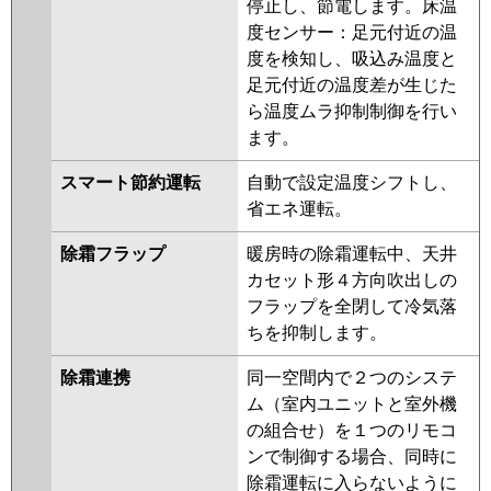
停止し、節電します。床温
PLZ-HRMP112HBF4
PLZ-
度センサー：足元付近の温
HRMP112HF4
PLZ-HRMP112H4
度を検知し、吸込み温度と
PLZ-HRMP112HFG4
PLZ-
足元付近の温度差が生じた
ERMP112H4
PLZ-ERMP112HLE4
ら温度ムラ抑制制御を行い
PLZ-ERMP112HE4
PLZ-
ます。
HRMP112HFG3
PLZ-
HRMP112HF3
PLZ-HRMP112H3
スマート節約運転
自動で設定温度シフトし、
PLZ-ERMP112H3
PLZ-
省エネ運転。
ERMP112HLE3
PLZ-
ERMP112HE3
PLZ-
除霜フラップ
暖房時の除霜運転中、天井
HRMP112HFG2
PLZ-
カセット形４方向吹出しの
HRMP112HF2
PLZ-HRMP112H2
フラップを全閉して冷気落
PLZ-ERMP112HE2
PLZ-
ちを抑制します。
ERMP112H2
PLZ-ERMP112HLE2
除霜連携
同一空間内で２つのシステ
PLZ-HRMP112EZ
PLZ-
ム（室内ユニットと室外機
HRMP112EFGZ
PLZ-
の組合せ）を１つのリモコ
HRMP112EFZ
PLZ-ERMP112EEZ
ンで制御する場合、同時に
PLZ-ERMP112EZ
PLZ-
除霜運転に入らないように
ERMP112ELEZ
PLZ-