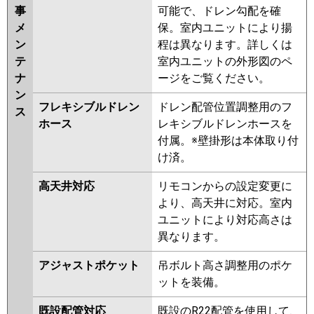
事
可能で、ドレン勾配を確
メ
保。室内ユニットにより揚
ン
程は異なります。詳しくは
テ
室内ユニットの外形図のペ
ナ
ージをご覧ください。
ン
フレキシブルドレン
ドレン配管位置調整用のフ
ス
ホース
レキシブルドレンホースを
付属。※壁掛形は本体取り付
け済。
高天井対応
リモコンからの設定変更に
より、高天井に対応。室内
ユニットにより対応高さは
異なります。
アジャストポケット
吊ボルト高さ調整用のポケ
ットを装備。
既設配管対応
既設のR22配管を使用して、