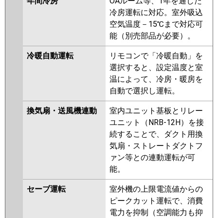
年間冷房
OAルーム等、1年を通した
冷房運転に対応。室外吸込
空気温度－15℃まで対応可
能（別売部品が必要）。
冷暖自動運転
リモコンで「冷暖自動」を
選択すると、設定温度と室
温によって、冷房・暖房を
自動で選択し運転。
換気扇・送風機連動
室内ユニット基板とリレー
ユニット（NRB-12H）を接
続することで、ダクト用換
気扇・ストレートダクトフ
ァン等との連動運転が可
能。
セーブ運転
室外機の上限電流値からの
ピークカット運転で、消費
電力を抑制（空調能力も抑