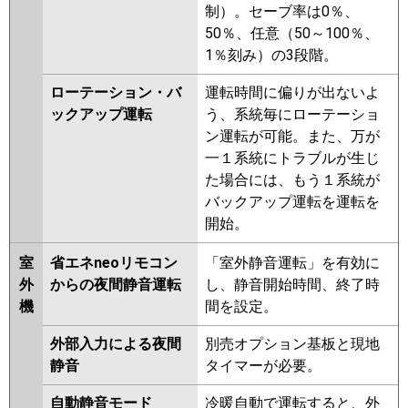
制）。セーブ率は0％、
50％、任意（50～100％、
1％刻み）の3段階。
ローテーション・バ
運転時間に偏りが出ないよ
ックアップ運転
う、系統毎にローテーショ
ン運転が可能。また、万が
一１系統にトラブルが生じ
た場合には、もう１系統が
バックアップ運転を運転を
開始。
室
省エネneoリモコン
「室外静音運転」を有効に
外
からの夜間静音運転
し、静音開始時間、終了時
機
間を設定。
外部入力による夜間
別売オプション基板と現地
静音
タイマーが必要。
自動静音モード
冷暖自動で運転すると、外