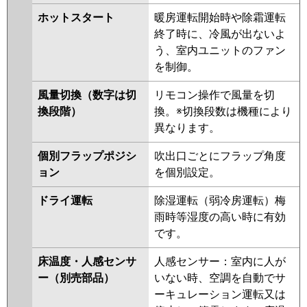
GP112RSH12
RUEA11231MUB
RUSA11233MUB
ホットスタート
暖房運転開始時や除霜運転
RUHA11231MU
RUHA11231XU
三菱重工
FDTV1126H6SA-rak
終了時に、冷風が出ないよ
RUEA11231MU
RUEA11231XU
FDTV1126H6SA-airf
う、室内ユニットのファン
RUSA11233MU
RUEA11231M
FDTV1126H6SA
FDTV1126H6SA-
を制御。
RUEA11231X
RUHA11231M
osj
RUHA11231X
AUHA11274M
風量切換（数字は切
リモコン操作で風量を切
AUHA11274M-R
AUHA11274X
パナソニック
PA-P112U7KNCX
PA-P112U7KC
換段階）
換。※切換段数は機種により
AUHA11274X-R
AUEA11237M
PA-P112U7KNC
PA-P112U7HNC
異なります。
AUEA11237X
RUSA11233M
PA-P112U7HNCX
PA-P112U7HC
RUSA11233X
AUEA11277M
個別フラップポジシ
吹出口ごとにフラップ角度
AUEA11277X
AUSA11277M
ョン
を個別設定。
AUSA11277X
ドライ運転
除湿運転（弱冷房運転）梅
三菱電機
PLZ-HRMP112H5
PLZ-
雨時等湿度の高い時に有効
HRMP112HBF5
PLZ-
です。
HRMP112HF5
PLZ-
床温度・人感センサ
人感センサー：室内に人が
HRMP112HFG5
PLZ-
ー（別売部品）
いない時、空調を自動でサ
ERMP112HLE5
PLZ-
ーキュレーション運転又は
ERMP112HE5
PLZ-ERMP112H5