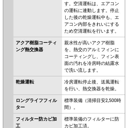
す。空清運転は、エアコン
RCI-GP112RHN
RCI-GP112RSH4
の運転に連動します。停止
RCI-AP112HN9
RCI-GP112RSH3
した後の乾燥運転中も、エ
RCI-GP112RSH2
アコン内部をきれいにする
三菱重工
FDTV1126H6S-airf
FDTV1126H6S
ため空清運転を行います。
FDTV1126H6S-osj
アクア樹脂コーティ
親水性が高いアクア樹脂
FDTV1126H6S-rak
ング熱交換器
を、熱交のアルミフィンに
FDTK1125H5SA-osj
コーティングし、フィン表
FDTK1125H5SA-rak
面の汚れを冷房時の結露水
FDTK1125H5SA-airf
で洗い流します。
FDTK1125H5SA
FDTV1125HA5SA-osj
乾燥運転
冷房運転停止後、送風運転
FDTV1125HA5SA-rak
を行い、熱交換器を乾燥。
FDTV1125HA5SA-airf
FDTV1125HA5SA
FDTK1125H5S
ロングライフフィル
標準装備（清掃目安2,500時
FDTK1125H5S-osj
ター
間）。
FDTK1125H5S-rak
フィルター防カビ加
標準装備のフィルターに防
FDTK1125H5S-airf
工
カビ加工済。
FDTV1125HA5S-osj