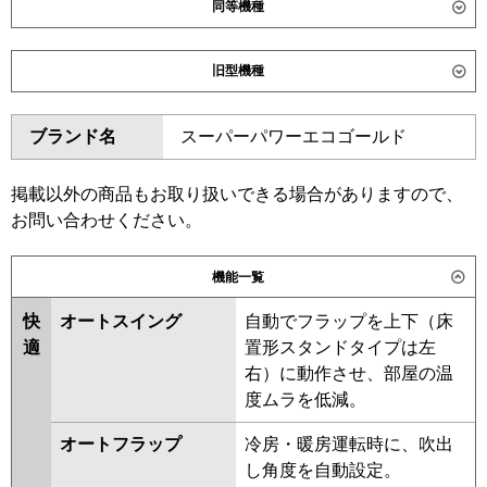
同等機種
ダイキン
SZRC112CN
SZRC112C
旧型機種
SZRUC112C
SDRC112BB
SDRC112BBN
SDRUC112BB
ダイキン
SZRC112BY
SZRC112BYN
ブランド名
スーパーパワーエコゴールド
SZRUC112BY
SZRC112BJ
東芝
GUHA112111XU
GUHA112111MUB
SZRC112BJN
SZRJC112BJ
GUEA112121MUB
GUEA112121XU
SZRJC112BF
SDRC112B
掲載以外の商品もお取り扱いできる場合がありますので、
GUSA112141MUB
GUSA112141XU
SDRC112BN
SZRC112BF
お問い合わせください。
GUSA11214P1MUB
SZRC112BFN
SZRC112BC
GUSA11214P1XU
SZRC112BCN
機能一覧
三菱電機
PLZ-HRMP112H6
PLZ-
東芝
GUHA11211MUB
GUHA11211XU
HRMP112HFG6
PLZ-
快
オートスイング
自動でフラップを上下（床
GUEA11212XU
GUEA11212MUB
HRMP112HBF6
PLZ-
適
置形スタンドタイプは左
GUSA11214MUB
GUSA11214XU
HRMP112HF6
PLZ-ERMP112H6
右）に動作させ、部屋の温
GUSA11214PMUB
PLZ-ERMP112HLE6
PLZ-
度ムラを低減。
GUSA11214PXU
RUEA11232MUB
ERMP112HE6
オートフラップ
冷房・暖房運転時に、吹出
RUEA11232XU
RUSA11234XU
日立
RCI-GP112RHN6
RCI-
し角度を自動設定。
RUSA11234MUB
RUHA11231MUB