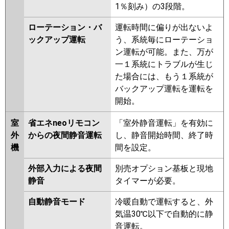
1％刻み）の3段階。
ローテーション・バ
運転時間に偏りが出ないよ
ックアップ運転
う、系統毎にローテーショ
ン運転が可能。また、万が
一１系統にトラブルが生じ
た場合には、もう１系統が
バックアップ運転を運転を
開始。
室
省エネneoリモコン
「室外静音運転」を有効に
外
からの夜間静音運転
し、静音開始時間、終了時
機
間を設定。
外部入力による夜間
別売オプション基板と現地
静音
タイマーが必要。
自動静音モード
冷暖自動で運転すると、外
気温30℃以下で自動的に静
音運転。