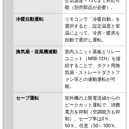
空気温度－15℃まで対応可
能（別売部品が必要）。
冷暖自動運転
リモコンで「冷暖自動」を
選択すると、設定温度と室
温によって、冷房・暖房を
自動で選択し運転。
換気扇・送風機連動
室内ユニット基板とリレー
ユニット（NRB-12H）を接
続することで、ダクト用換
気扇・ストレートダクトフ
ァン等との連動運転が可
能。
セーブ運転
室外機の上限電流値からの
ピークカット運転で、消費
電力を抑制（空調能力も抑
制）。セーブ率は0％、
50％、任意（50～100％、