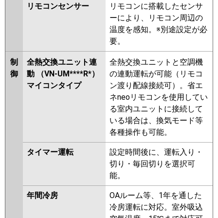
リモコンセンサー
リモコンに搭載したセンサ
ーにより、リモコン周辺の
温度を感知。※別途設定が必
要。
制
全熱交換ユニット連
全熱交換ユニットと空調機
御
動 （VN-UM****R*）
の連動運転が可能（リモコ
マイコンタイプ
ン渡り配線接続可）。省エ
ネneoリモコンを使用してい
る室内ユニットに接続して
いる場合は、換気モード等
各種操作も可能。
タイマー運転
設定時間後に、運転入り・
切り・毎回切りを選択可
能。
年間冷房
OAルーム等、1年を通した
冷房運転に対応。室外吸込