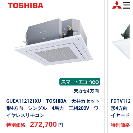
GUEA112121XU TOSHIBA 天井カセット
FDTV1
形4方向 シングル 4馬力 三相200V ワ
形4方向 
イヤレスリモコン
イヤード
272,700
特別価格
円
特別価