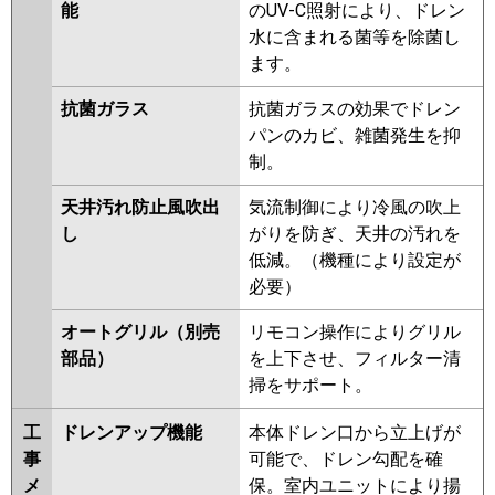
能
のUV-C照射により、ドレン
FDTV1125HA5S-airflex
水に含まれる菌等を除菌し
FDTV1125HA5S
FDTV1125HA5S-
ます。
rakuri-na
抗菌ガラス
抗菌ガラスの効果でドレン
パナソニック
PA-P112U7KNBX
PA-
パンのカビ、雑菌発生を抑
P112U7HNBX
PA-P112U7KB
PA-
制。
P112U7KNB
PA-P112U7HB
PA-
P112U7HNB
PA-P112U7K
PA-
天井汚れ防止風吹出
気流制御により冷風の吹上
P112U7KN
PA-P112U7H
PA-
し
がりを防ぎ、天井の汚れを
P112U7HN
PA-P112U6KB
PA-
低減。（機種により設定が
P112U6KNB
PA-P112U6CB
PA-
必要）
P112U6CNB
PA-P112U6HB
PA-
オートグリル（別売
リモコン操作によりグリル
P112U6HNB
PA-P112U6K
PA-
部品）
を上下させ、フィルター清
P112U6KN
PA-P112U6H
PA-
掃をサポート。
P112U6HN
工
ドレンアップ機能
本体ドレン口から立上げが
事
可能で、ドレン勾配を確
メ
保。室内ユニットにより揚