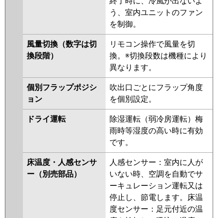
三菱重工
FDTV1126H6SA-rak
終了時に、冷風が出ないよ
RUEA11231MU
RUEA11231XU
FDTV1126H6SA-airf
う、室内ユニットのファン
RUSA11233XU
RUEA11231M
FDTV1126H6SA
FDTV1126H6SA-
を制御。
RUEA11231X
RUHA11231M
osj
RUHA11231X
AUHA11274M
風量切換（数字は切
リモコン操作で風量を切
AUHA11274M-R
AUHA11274X
パナソニック
PA-P112U7KNCX
PA-P112U7KC
換段階）
換。※切換段数は機種により
AUHA11274X-R
AUEA11237M
PA-P112U7KNC
PA-P112U7HNC
異なります。
AUEA11237X
RUSA11233M
PA-P112U7HNCX
PA-P112U7HC
RUSA11233X
AUEA11277M
個別フラップポジシ
吹出口ごとにフラップ角度
AUEA11277X
AUSA11277M
ョン
を個別設定。
AUSA11277X
ドライ運転
除湿運転（弱冷房運転）梅
三菱電機
PLZ-HRMP112H5
PLZ-
雨時等湿度の高い時に有効
HRMP112HBF5
PLZ-
です。
HRMP112HF5
PLZ-
床温度・人感センサ
人感センサー：室内に人が
HRMP112HFG5
PLZ-
ー（別売部品）
いない時、空調を自動でサ
ERMP112HLE5
PLZ-
ーキュレーション運転又は
ERMP112HE5
PLZ-ERMP112H5
停止し、節電します。床温
PLZ-HRMP112HBF4
PLZ-
度センサー：足元付近の温
HRMP112HF4
PLZ-HRMP112H4