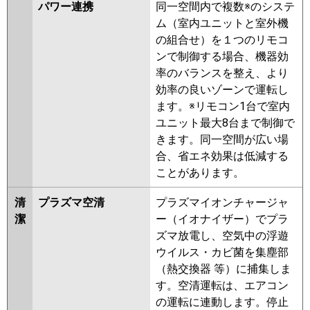
パワー連携
同一空間内で複数※のシステ
PLZ-ERMP112EEY
PLZ-
ム（室内ユニットと室外機
ERMP112EY
PLZ-ERMP112ELEY
の組合せ）を１つのリモコ
PLZ-HRMP112EFGV
PLZ-
ンで制御する場合、機器効
HRMP112EFV
PLZ-HRMP112EV
率のバランスを整え、より
PLZ-ERMP112EEW
PLZ-
効率の良いゾーンで運転し
ERMP112EW
PLZ-ERMP112ELEW
ます。※リモコン1台で室内
PLZ-ERMP112EEV
PLZ-
ユニット最大8台まで制御で
ERMP112EV
PLZ-ERMP112ELEV
きます。同一空間が広い場
PLZ-ERMP112EER
PLZ-
合、省エネ効果は低減する
ERMP112ER
PLZ-ERMP112ELER
ことがあります。
日立
RCI-GP112RHN5
RCI-
清
プラズマ空清
プラズマイオンチャージャ
GP112RSH11
RCI-GP112RHN4
潔
ー（イオナイザー）でプラ
RCI-GP112RSH9
RCI-GP112RHN3
ズマ放電し、空気中の浮遊
RCI-GP112RSH8
RCI-GP112RHN2
ウイルス・カビ菌を集塵部
RCI-GP112RSH7
RCI-GP112RHN1
（熱交換器 等）に捕集しま
RCI-GP112RSH6
RCI-GP112RSH5
す。空清運転は、エアコン
RCI-GP112RHN
RCI-GP112RSH4
の運転に連動します。停止
RCI-AP112HN9
RCI-GP112RSH3