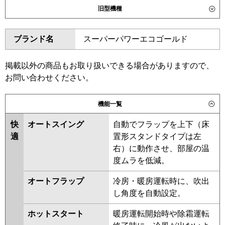
旧型機種
SZRUC112C
SDRC112BB
SDRC112BBN
SDRUC112BB
ダイキン
SZRC112BY
SZRC112BYN
ブランド名
スーパーパワーエコゴールド
SZRUC112BY
SZRC112BJ
東芝
GUHA112111XU
GUHA112111MUB
SZRC112BJN
SZRJC112BJ
GUEA112121MUB
GUEA112121XU
SZRJC112BF
SDRC112B
掲載以外の商品もお取り扱いできる場合がありますので、
GUSA112141MUB
GUSA112141XU
SDRC112BN
SZRC112BF
お問い合わせください。
GUSA11214P1MUB
SZRC112BFN
SZRC112BC
GUSA11214P1XU
SZRC112BCN
機能一覧
三菱電機
PLZ-HRMP112H6
PLZ-
東芝
GUHA11211MUB
GUHA11211XU
HRMP112HFG6
PLZ-
快
オートスイング
自動でフラップを上下（床
GUEA11212XU
GUEA11212MUB
HRMP112HBF6
PLZ-
適
置形スタンドタイプは左
GUSA11214MUB
GUSA11214XU
HRMP112HF6
PLZ-ERMP112H6
右）に動作させ、部屋の温
GUSA11214PMUB
PLZ-ERMP112HLE6
PLZ-
度ムラを低減。
GUSA11214PXU
RUEA11232MUB
ERMP112HE6
オートフラップ
冷房・暖房運転時に、吹出
RUEA11232XU
RUSA11234XU
日立
RCI-GP112RHN6
RCI-
し角度を自動設定。
RUSA11234MUB
RUHA11231MUB
GP112RSH12
RUEA11231MUB
RUSA11233MUB
ホットスタート
暖房運転開始時や除霜運転
RUHA11231MU
RUHA11231XU