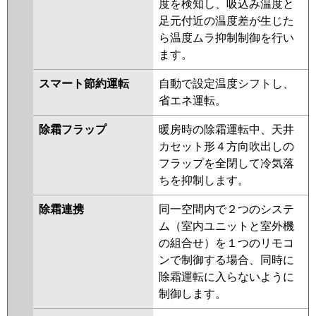
度を検知し、吸込み温度と
PLZ-HRMP112HFG4
PLZ-
足元付近の温度差が生じた
ERMP112H4
PLZ-ERMP112HLE4
ら温度ムラ抑制制御を行い
PLZ-ERMP112HE4
PLZ-
ます。
HRMP112HFG3
PLZ-
HRMP112HF3
PLZ-HRMP112H3
スマート節約運転
自動で設定温度シフトし、
PLZ-ERMP112H3
PLZ-
省エネ運転。
ERMP112HLE3
PLZ-
ERMP112HE3
PLZ-
除霜フラップ
暖房時の除霜運転中、天井
HRMP112HFG2
PLZ-
カセット形４方向吹出しの
HRMP112HF2
PLZ-HRMP112H2
フラップを全閉して冷気落
PLZ-ERMP112HE2
PLZ-
ちを抑制します。
ERMP112H2
PLZ-ERMP112HLE2
除霜連携
同一空間内で２つのシステ
PLZ-HRMP112EZ
PLZ-
ム（室内ユニットと室外機
HRMP112EFGZ
PLZ-
の組合せ）を１つのリモコ
HRMP112EFZ
PLZ-ERMP112EEZ
ンで制御する場合、同時に
PLZ-ERMP112EZ
PLZ-
除霜運転に入らないように
ERMP112ELEZ
PLZ-
制御します。
HRMP112EFGY
PLZ-
HRMP112EFY
PLZ-HRMP112EY