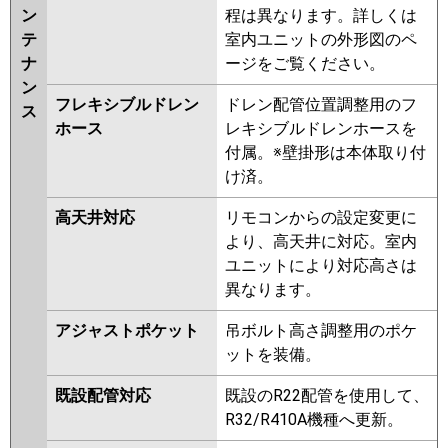
ン
程は異なります。詳しくは
テ
室内ユニットの外形図のペ
ナ
ージをご覧ください。
ン
フレキシブルドレン
ドレン配管位置調整用のフ
ス
ホース
レキシブルドレンホースを
付属。※壁掛形は本体取り付
け済。
高天井対応
リモコンからの設定変更に
より、高天井に対応。室内
ユニットにより対応高さは
異なります。
アジャストポケット
吊ボルト高さ調整用のポケ
ットを装備。
既設配管対応
既設のR22配管を使用して、
R32/R410A機種へ更新。