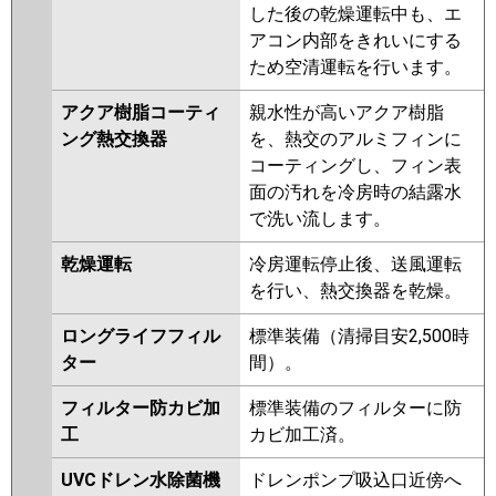
した後の乾燥運転中も、エ
RCI-GP112RSH2
アコン内部をきれいにする
三菱重工
FDTV1126H6S-airf
FDTV1126H6S
ため空清運転を行います。
FDTV1126H6S-osj
アクア樹脂コーティ
親水性が高いアクア樹脂
FDTV1126H6S-rak
ング熱交換器
を、熱交のアルミフィンに
FDTK1125H5SA-osj
コーティングし、フィン表
FDTK1125H5SA-rak
面の汚れを冷房時の結露水
FDTK1125H5SA-airf
で洗い流します。
FDTK1125H5SA
FDTV1125HA5SA-osj
乾燥運転
冷房運転停止後、送風運転
FDTV1125HA5SA-rak
を行い、熱交換器を乾燥。
FDTV1125HA5SA-airf
FDTV1125HA5SA
FDTK1125H5S
ロングライフフィル
標準装備（清掃目安2,500時
FDTK1125H5S-osj
ター
間）。
FDTK1125H5S-rak
フィルター防カビ加
標準装備のフィルターに防
FDTK1125H5S-airf
工
カビ加工済。
FDTV1125HA5S-osj
FDTV1125HA5S-rak
UVCドレン水除菌機
ドレンポンプ吸込口近傍へ
FDTV1125HA5S-airf