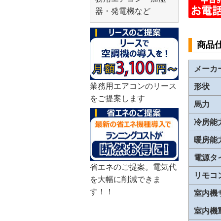
器・発電機など
商品
メーカ
業務用エアコンのリース
形状
をご提案します
馬力
冷房能
暖房能
電源タ
省エネのご提案。電気代
リモコ
を大幅に削減できま
す！！
室内機
室内機