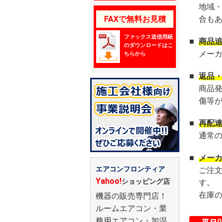
地域
FAXで無料お見積
合も
ファックス送信用紙
■
商品
のダウンロードはこ
メー
ちらから
■
返品
商品
傷等
■
再配
通常
■
メー
エアコンフロンティア
ご注
Yahoo!
ショッピング店
す。
在庫
機器の販売専門店！
ルームエアコン・業
務用エアコン・加湿