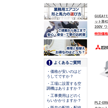
GUEA11
ット形4
200V
特別価
よくあるご質問
・価格が安いのはど
うしてですか？
・工場に設置する空
調機はありますか？
・工事費用はどのく
らいかかりますか？
PLZ-E
・既存の配管・配線