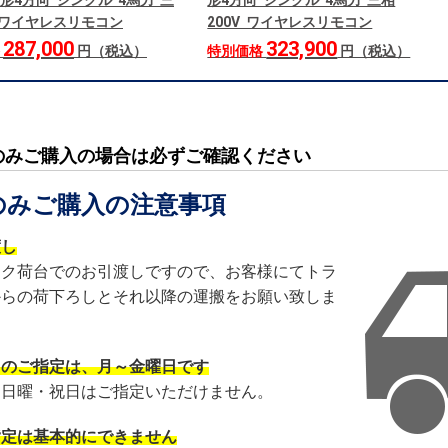
形4方向 シングル 4馬力 三
形4方向 シングル 4馬力 三相
V ワイヤレスリモコン
200V ワイヤレスリモコン
287,000
323,900
格
円（税込）
特別価格
円（税込）
のみご購入の場合は必ずご確認ください
のみご購入の注意事項
渡し
ック荷台でのお引渡しですので、お客様にてトラ
からの荷下ろしとそれ以降の運搬をお願い致しま
日のご指定は、月～金曜日です
・日曜・祝日はご指定いただけません。
指定は基本的にできません