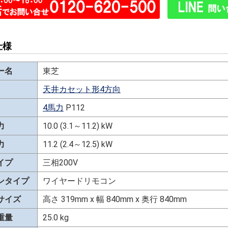
仕様
ー名
東芝
天井カセット形4方向
4馬力
P112
力
10.0 (3.1～11.2) kW
力
11.2 (2.4～12.5) kW
イプ
三相200V
ンタイプ
ワイヤードリモコン
サイズ
高さ 319mm x 幅 840mm x 奥行 840mm
重量
25.0 kg