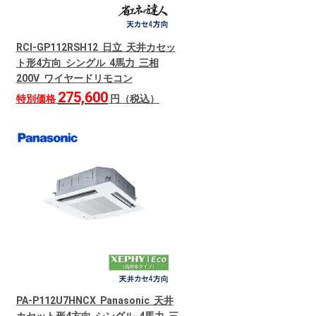
RCI-GP112RSH12 日立 天井カセッ
ト形4方向 シングル 4馬力 三相
200V ワイヤードリモコン
275,600
特別価格
円（税込）
PA-P112U7HNCX Panasonic 天井