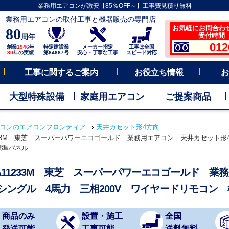
業務用エアコンが激安【85％OFF～】工事費見積り無料
業務用エアコンの取付工事と機器販売の専門店
お気軽にお問合わ
80
受付時間 平
周年
012
創業
1946
年
特定建設業
メーカー指定
工事は全国
80
年の実績
第64687号
安心・丁寧な工事
スピード対応
工事に関するご案内
お役立ち情報
お
大型特殊設備
家庭用エアコン
ご提案商品
コンのエアコンフロンティア
天井カセット形4方向
1233M 東芝 スーパーパワーエコゴールド 業務用エアコン 天井カセット形4方
標準パネル
SA11233M 東芝 スーパーパワーエコゴールド 業
 シングル 4馬力 三相200V ワイヤードリモコン
商品のみ
設置・施工
全国
発送可能
工事可能
送料無料