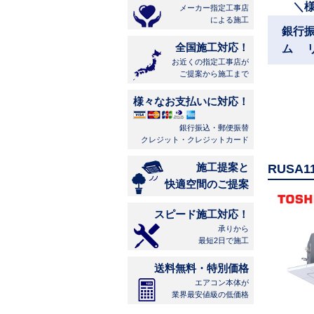
＼
メーカー指定工事店
による施工
銀行
全国施工対応！
ム 
お近くの指定工事店が
ご提案から施工まで
様々なお支払いに対応！
銀行振込・郵便振替
クレジット・クレジットカード
施工提案と
RUSA
快適空間のご提案
スピード施工対応！
承りから
最短2日で施工
送料無料・特別価格
エアコン本体が
業界最安値級の低価格