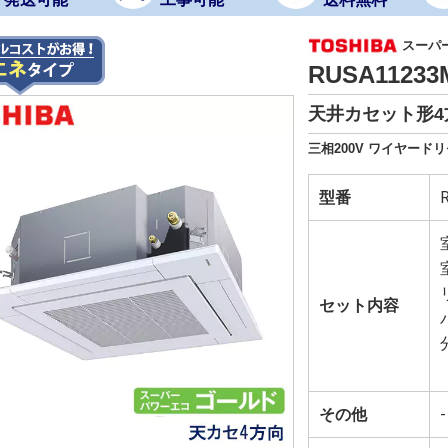
スーパ
RUSA1123
天井カセット形4
三相200V ワイヤード
型番
セット内容
その他
-