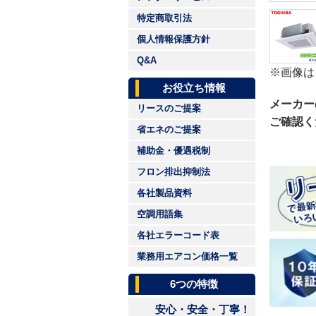
特定商取引法
個人情報保護方針
Q&A
※画像は
お役立ち情報
メーカー
リースのご提案
ご確認く
省エネのご提案
補助金・優遇税制
フロン排出抑制法
各社製品資料
空調用語集
各社エラーコード表
業務用エアコン価格一覧
6つの特徴
安心・安全・丁寧！