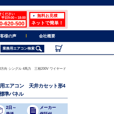
せください
無料お見積
日9:00～18:00
0-620-500
ネットで簡単！
客様の声
会社概要
業務用エアコン検索
向 シングル 4馬力 三相200V ワイヤード
務用エアコン 天井カセット形4
 標準パネル
2日～
メーカー
発送
保証付