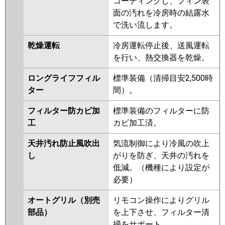
コーティングし、フィン表
面の汚れを冷房時の結露水
で洗い流します。
乾燥運転
冷房運転停止後、送風運転
を行い、熱交換器を乾燥。
ロングライフフィル
標準装備（清掃目安2,500時
ター
間）。
フィルター防カビ加
標準装備のフィルターに防
工
カビ加工済。
天井汚れ防止風吹出
気流制御により冷風の吹上
し
がりを防ぎ、天井の汚れを
低減。（機種により設定が
必要）
オートグリル（別売
リモコン操作によりグリル
部品）
を上下させ、フィルター清
掃をサポート。