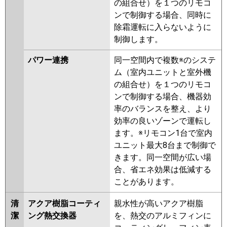
の組合せ）を１つのリモコ
PMZ-ERMP80FEV
PMZ-
ンで制御する場合、同時に
ERMP80FV
PMZ-ERMP80FR
除霜運転に入らないように
PMZ-ERMP80FER
制御します。
日立
RCIS-GP80RHN4
RCIS-GP80RSH9
パワー連携
同一空間内で複数※のシステ
RCIS-GP80RHN3
RCIS-GP80RSH8
ム（室内ユニットと室外機
RCIS-GP80RHN2
RCIS-GP80RSH7
の組合せ）を１つのリモコ
RCIS-GP80RHN1
RCIS-GP80RSH6
ンで制御する場合、機器効
RCIS-GP80RSH5
RCIS-GP80RHN
率のバランスを整え、より
RCIS-GP80RSH4
RCIS-AP80HN11
効率の良いゾーンで運転し
RCIS-GP80RSH3
RCIS-
ます。※リモコン1台で室内
GP80RSH2
ユニット最大8台まで制御で
三菱重工
FDTSV805HB5SA
きます。同一空間が広い場
FDTSV805H5SA
FDTSV805H5S
合、省エネ効果は低減する
ことがあります。
パナソニック
PA-P80D7HNB
PA-P80D7HB
PA-
P80D7H
PA-P80D7HN
PA-
清
アクア樹脂コーティ
親水性が高いアクア樹脂
P80D6HB
PA-P80D6HNB
PA-
潔
ング熱交換器
を、熱交のアルミフィンに
P80D6HN
PA-P80D6H