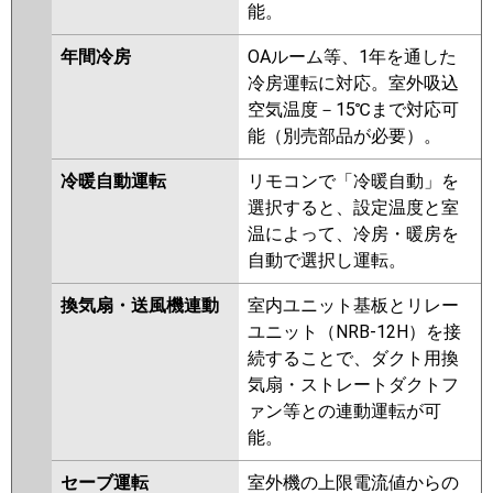
能。
年間冷房
OAルーム等、1年を通した
冷房運転に対応。室外吸込
空気温度－15℃まで対応可
能（別売部品が必要）。
冷暖自動運転
リモコンで「冷暖自動」を
選択すると、設定温度と室
温によって、冷房・暖房を
自動で選択し運転。
換気扇・送風機連動
室内ユニット基板とリレー
ユニット（NRB-12H）を接
続することで、ダクト用換
気扇・ストレートダクトフ
ァン等との連動運転が可
能。
セーブ運転
室外機の上限電流値からの