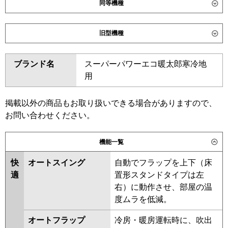
同等機種
ダイキン
SZRK80CNT
SZRK80CT
旧型機種
SDRK80BBN
SDRK80BB
ダイキン
SZRK80BYT
SZRK80BYNT
東芝
GSHA08011XU
GSHA08011MUB
ブランド名
スーパーパワーエコ暖太郎寒冷地
SZRK80BJT
SZRK80BJNT
GSSA08013MUB
GSSA08013XU
用
SDRK80B
SDRK80BN
三菱電機
PMZ-HRMP80F6
PMZ-
SZRK80BFT
SZRK80BFNT
HRMP80FF6
PMZ-ERMP80F6
SZRK80BCT
SZRK80BCNT
掲載以外の商品もお取り扱いできる場合がありますので、
PMZ-ERMP80FE6
お問い合わせください。
東芝
RSHA08031MUB
RSSA08033MUB
日立
RCIS-GP80RHN5
RCIS-
RSHA08031MU
RSSA08033MU
機能一覧
GP80RSH11
RSSA08033XU
RSHA08031M
RSHA08031X
ASHA08054M
快
オートスイング
自動でフラップを上下（床
三菱重工
FDTSV806H6S
ASHA08054M-R
ASHA08054X
適
置形スタンドタイプは左
ASHA08054X-R
ASEA08037M
右）に動作させ、部屋の温
パナソニック
PA-P80D7HC
PA-P80D7HNC
ASEA08037X
RSSA08033M
度ムラを低減。
RSSA08033X
ASEA08057X
オートフラップ
冷房・暖房運転時に、吹出
ASEA08057M
ASSA08057M