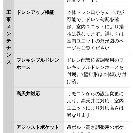
工
ドレンアップ機能
本体ドレン口から立上げが
事
可能で、ドレン勾配を確
メ
保。室内ユニットにより揚
ン
程は異なります。詳しくは
テ
室内ユニットの外形図のペ
ナ
ージをご覧ください。
ン
フレキシブルドレン
ドレン配管位置調整用のフ
ス
ホース
レキシブルドレンホースを
付属。※壁掛形は本体取り付
け済。
高天井対応
リモコンからの設定変更に
より、高天井に対応。室内
ユニットにより対応高さは
異なります。
アジャストポケット
吊ボルト高さ調整用のポケ