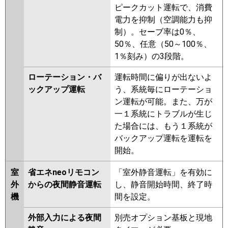
ピークカット運転で、消費
電力を抑制（空調能力も抑
制）。セーブ率は0％、
50％、任意（50～100％、
1％刻み）の3段階。
ローテーション・バ
運転時間に偏りが出ないよ
ックアップ運転
う、系統毎にローテーショ
ン運転が可能。また、万が
一１系統にトラブルが生じ
た場合には、もう１系統が
バックアップ運転を運転を
開始。
室
省エネneoリモコン
「室外静音運転」を有効に
外
からの夜間静音運転
し、静音開始時間、終了時
機
間を設定。
外部入力による夜間
別売オプション基板と現地