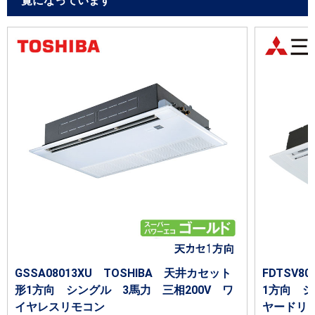
覧になっています
GSSA08013XU TOSHIBA 天井カセット
FDTSV
形1方向 シングル 3馬力 三相200V ワ
1方向 シ
イヤレスリモコン
ヤードリ