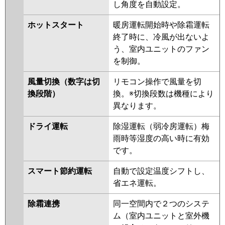
し角度を自動設定。
ASSA08057X
ホットスタート
暖房運転開始時や除霜運転
三菱電機
PMZ-HRMP80FF5
PMZ-
終了時に、冷風が出ないよ
HRMP80F5
PMZ-ERMP80F5
う、室内ユニットのファン
PMZ-ERMP80FE5
PMZ-
を制御。
HRMP80FF4
PMZ-HRMP80F4
PMZ-ERMP80F4
PMZ-
風量切換（数字は切
リモコン操作で風量を切
ERMP80FE4
PMZ-HRMP80FF3
換段階）
換。※切換段数は機種により
PMZ-HRMP80F3
PMZ-
異なります。
ERMP80FE3
PMZ-ERMP80F3
PMZ-HRMP80FF2
PMZ-
ドライ運転
除湿運転（弱冷房運転）梅
HRMP80F2
PMZ-ERMP80FE2
雨時等湿度の高い時に有効
PMZ-ERMP80F2
PMZ-
です。
HRMP80FFZ
PMZ-HRMP80FZ
PMZ-ERMP80FEZ
PMZ-
スマート節約運転
自動で設定温度シフトし、
ERMP80FZ
PMZ-HRMP80FFY
省エネ運転。
PMZ-HRMP80FY
PMZ-ERMP80FY
除霜連携
同一空間内で２つのシステ
PMZ-ERMP80FEY
PMZ-
ム（室内ユニットと室外機
HRMP80FFV
PMZ-HRMP80FV