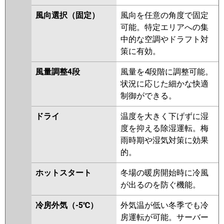
PA-P224B7GD
PA-P224B7GDN
風向選択（固定）
風向を任意の角度で固定
可能。特定エリアへの集
中的な空調やドラフト対
策に有効。
風量調整4段
風量を4段階に調整可能。
状況に応じた細かな快適
制御ができる。
ドライ
温度を大きく下げずに湿
度を抑える除湿運転。梅
雨時期や湿気対策に効果
的。
ホットスタート
冬場の暖房開始時に冷風
が出るのを防ぐ機能。
冷房外気（-5℃）
外気温が低い冬季でも冷
房運転が可能。サーバー