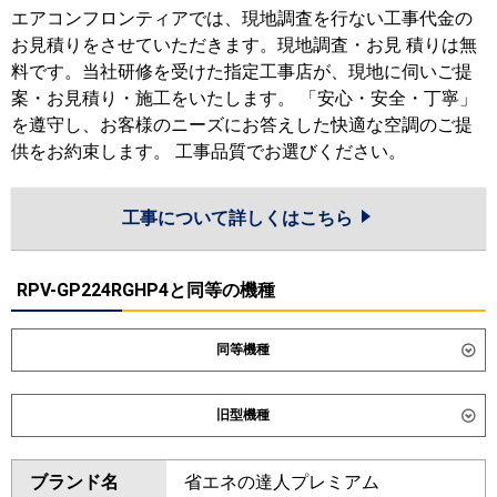
エアコンフロンティアでは、現地調査を行ない工事代金の
お見積りをさせていただきます。現地調査・お見 積りは無
料です。当社研修を受けた指定工事店が、現地に伺いご提
案・お見積り・施工をいたします。 「安心・安全・丁寧」
を遵守し、お客様のニーズにお答えした快適な空調のご提
供をお約束します。 工事品質でお選びください。
工事について詳しくはこちら
RPV-GP224RGHP4と同等の機種
同等機種
ダイキン
SSRV224DD
旧型機種
東芝
GFXB22413BU
ダイキン
SSRV224CD
ブランド名
省エネの達人プレミアム
三菱電機
PSZX-ZRMP224K6