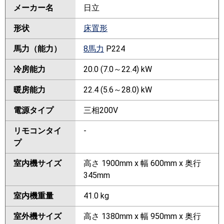
メーカー名
日立
形状
床置形
馬力（能力）
8馬力
P224
冷房能力
20.0 (7.0～22.4) kW
暖房能力
22.4 (5.6～28.0) kW
電源タイプ
三相200V
リモコンタイ
-
プ
室内機サイズ
高さ 1900mm x 幅 600mm x 奥行
345mm
室内機重量
41.0 kg
室外機サイズ
高さ 1380mm x 幅 950mm x 奥行