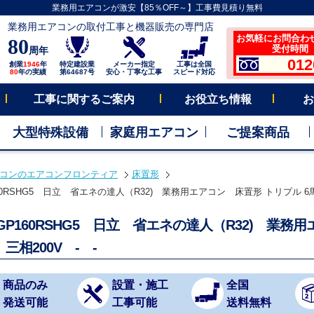
業務用エアコンが激安【85％OFF～】工事費見積り無料
業務用エアコンの取付工事と機器販売の専門店
お気軽にお問合わ
80
受付時間 平
周年
012
創業
1946
年
特定建設業
メーカー指定
工事は全国
80
年の実績
第64687号
安心・丁寧な工事
スピード対応
工事に関するご案内
お役立ち情報
お
大型特殊設備
家庭用エアコン
ご提案商品
コンのエアコンフロンティア
床置形
160RSHG5 日立 省エネの達人（R32) 業務用エアコン 床置形 トリプル 6馬力
-GP160RSHG5 日立 省エネの達人（R32) 業
三相200V - -
商品のみ
設置・施工
全国
発送可能
工事可能
送料無料