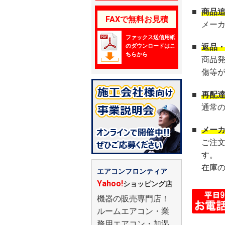
■
商品
FAXで無料お見積
メー
ファックス送信用紙
のダウンロードはこ
■
返品
ちらから
商品
傷等
■
再配
通常
■
メー
ご注
す。
在庫
エアコンフロンティア
Yahoo!
ショッピング店
機器の販売専門店！
ルームエアコン・業
務用エアコン・加湿