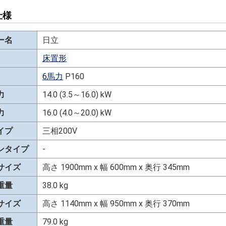
仕様
ー名
日立
床置形
6馬力
P160
力
14.0 (3.5～16.0) kW
力
16.0 (4.0～20.0) kW
イプ
三相200V
ンタイプ
-
サイズ
高さ 1900mm x 幅 600mm x 奥行 345mm
重量
38.0 kg
サイズ
高さ 1140mm x 幅 950mm x 奥行 370mm
重量
79.0 kg