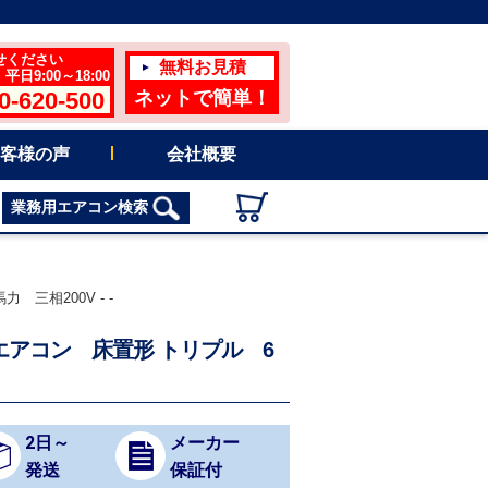
せください
無料お見積
日9:00～18:00
0-620-500
ネットで簡単！
客様の声
会社概要
業務用エアコン検索
 三相200V - -
務用エアコン 床置形 トリプル 6
2日～
メーカー
発送
保証付