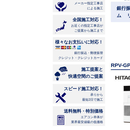
メーカー指定工事店
銀行
による施工
ム 
全国施工対応！
お近くの指定工事店が
ご提案から施工まで
様々なお支払いに対応！
銀行振込・郵便振替
クレジット・クレジットカード
RPV-
施工提案と
快適空間のご提案
スピード施工対応！
承りから
最短2日で施工
送料無料・特別価格
エアコン本体が
業界最安値級の低価格