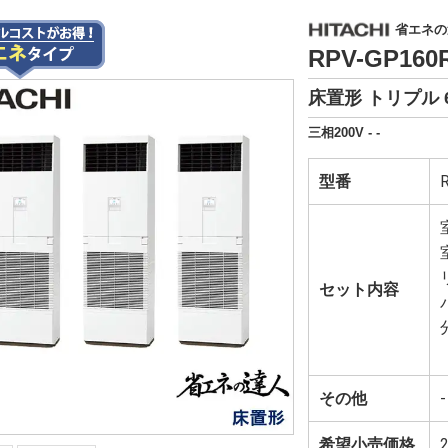
省エネの達
RPV-GP16
床置形 トリプル 
三相200V - -
型番
セット内容
その他
-
希望小売価格
2