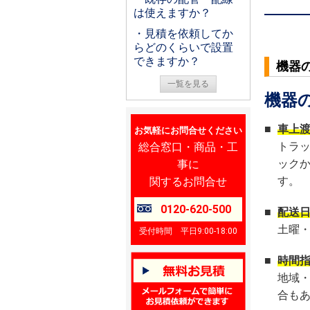
は使えますか？
・見積を依頼してか
らどのくらいで設置
できますか？
機器
一覧を見る
機器
■
車上
お気軽にお問合せください
総合窓口・商品・工
トラ
事に
ック
関するお問合せ
す。
0120-620-500
■
配送
土曜
受付時間 平日9:00-18:00
■
時間
地域
合も