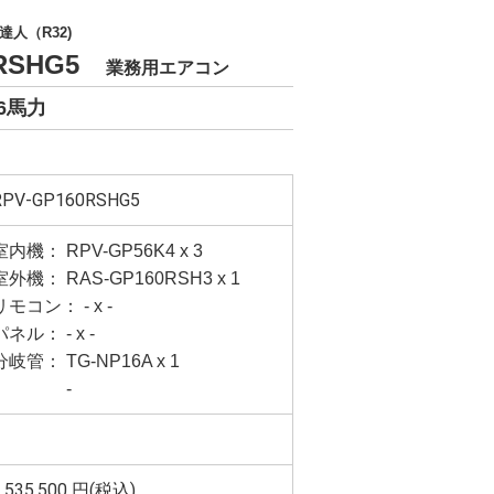
人（R32)
0RSHG5
業務用エアコン
6馬力
RPV-GP160RSHG5
室内機： RPV-GP56K4 x 3
室外機： RAS-GP160RSH3 x 1
リモコン： - x -
パネル： - x -
分岐管： TG-NP16A x 1
-
,535,500
円(税込)