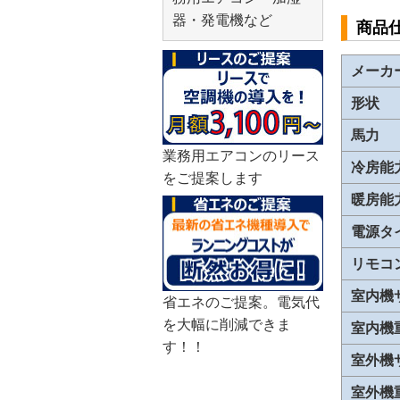
器・発電機など
商品
メーカ
形状
馬力
業務用エアコンのリース
冷房能
をご提案します
暖房能
電源タ
リモコ
室内機
省エネのご提案。電気代
を大幅に削減できま
室内機
す！！
室外機
室外機