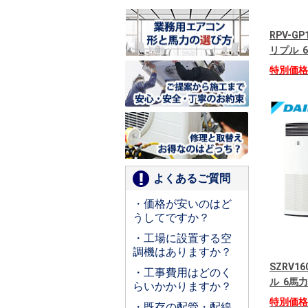
RPV-G
リプル 6
特別価
よくあるご質問
・価格が安いのはど
うしてですか？
・工場に設置する空
調機はありますか？
SZRV1
・工事費用はどのく
ル 6馬力
らいかかりますか？
特別価
・既存の配管・配線