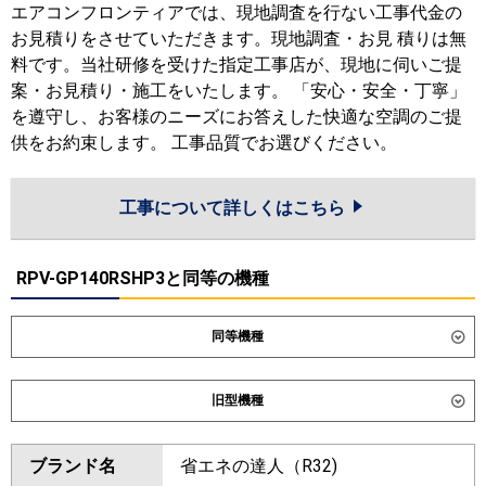
エアコンフロンティアでは、現地調査を行ない工事代金の
お見積りをさせていただきます。現地調査・お見 積りは無
料です。当社研修を受けた指定工事店が、現地に伺いご提
案・お見積り・施工をいたします。 「安心・安全・丁寧」
を遵守し、お客様のニーズにお答えした快適な空調のご提
供をお約束します。 工事品質でお選びください。
工事について詳しくはこちら
RPV-GP140RSHP3と同等の機種
同等機種
ダイキン
SZRV140CD
SDRV140BBD
旧型機種
東芝
ダイキン
SZRV140BZD
SZRV140BYD
ブランド名
省エネの達人（R32)
三菱電機
PSZX-HRMP140K6
PSZX-
SZRV140BJD
SDRV140BD