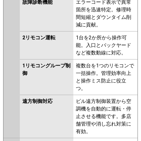
故障診断機能
エラーコード表示で異常
箇所を迅速特定。修理時
間短縮とダウンタイム削
減に貢献。
2リモコン運転
1台を2か所から操作可
能。入口とバックヤード
など複数動線に対応。
1リモコングループ制
複数台を1つのリモコンで
御
一括操作。管理効率向上
と操作ミス防止に役立
つ。
遠方制御対応
ビル遠方制御装置から空
調機を自動的に運転・停
止させる機能です。多店
舗管理や消し忘れ対策に
有効。