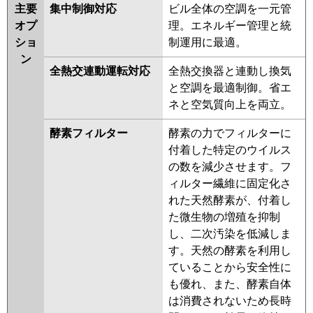
主要
集中制御対応
ビル全体の空調を一元管
オプ
理。エネルギー管理と統
ショ
制運用に最適。
ン
全熱交連動運転対応
全熱交換器と連動し換気
と空調を最適制御。省エ
ネと空気質向上を両立。
酵素フィルター
酵素の力でフィルターに
付着した特定のウイルス
の数を減少させます。フ
ィルター繊維に固定化さ
れた天然酵素が、付着し
た微生物の増殖を抑制
し、二次汚染を低減しま
す。天然の酵素を利用し
ていることから安全性に
も優れ、また、酵素自体
は消費されないため長時