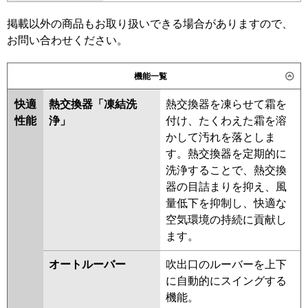
ERMP140K6
SZRV140BFD
SZRV140BCD
掲載以外の商品もお取り扱いできる場合がありますので、
日立
RPV-GP140RHNP3
RPV-
東芝
お問い合わせください。
GP140RSHP6
三菱電機
PSZX-HRMP140K5
PSZX-
機能一覧
三菱重工
FDFV1406HP5SB
ERMP140K5
PSZX-HRMP140K4
PSZX-ERMP140K4
PSZX-
快適
熱交換器「凍結洗
熱交換器を凍らせて霜を
パナソニック
PA-P140B7HDNC
PA-
HRMP140K3
PSZX-ERMP140K3
性能
浄」
付け、たくわえた霜を溶
P140B7HDC
PSZX-HRMP140K2
PSZX-
かして汚れを落としま
ERMP140K2
PSZX-HRMP140KZ
す。熱交換器を定期的に
PSZX-ERMP140KZ
PSZX-
洗浄することで、熱交換
HRMP140KY
PSZX-ERMP140KY
器の目詰まりを抑え、風
PSZX-HRMP140KV
PSZX-
量低下を抑制し、快適な
ERMP140KW
PSZX-ERMP140KV
空気環境の持続に貢献し
PSZX-ERMP140KR
ます。
日立
RPV-GP140RHNP2
RPV-
オートルーバー
吹出口のルーバーを上下
GP140RSHP5
RPV-GP140RHNP1
に自動的にスイングする
RPV-GP140RSHP4
RPV-
機能。
GP140RHNP
RPV-GP140RSHP2