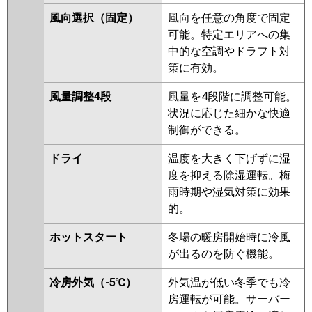
RPV-AP140HNP5
RPV-
風向選択（固定）
風向を任意の角度で固定
AP140HNP5-kobe
RPV-
可能。特定エリアへの集
GP140RSHP1
中的な空調やドラフト対
策に有効。
三菱重工
FDFV1405HPA5SB
FDFK1405HP5SA
風量調整4段
風量を4段階に調整可能。
FDFV1405HPA5SA
状況に応じた細かな快適
FDFK1405HP5S
制御ができる。
FDFV1405HPA5S
ドライ
温度を大きく下げずに湿
パナソニック
PA-P140B7KDB
PA-P140B7KDNB
度を抑える除湿運転。梅
PA-P140B7HDNB
PA-P140B7HDB
雨時期や湿気対策に効果
PA-P140B7KD
PA-P140B7KDN
的。
PA-P140B7HD
PA-P140B7HDN
ホットスタート
冬場の暖房開始時に冷風
PA-P140B6KDB
PA-P140B6KDNB
が出るのを防ぐ機能。
PA-P140B6CDNB
PA-P140B6CDB
PA-P140B6HDB
PA-P140B6HDNB
冷房外気（-5℃）
外気温が低い冬季でも冷
PA-P140B6HDA
PA-
房運転が可能。サーバー
P140B6HDN1