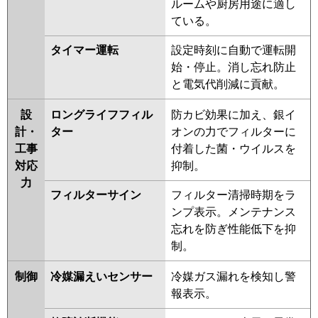
ルームや厨房用途に適し
ている。
タイマー運転
設定時刻に自動で運転開
始・停止。消し忘れ防止
と電気代削減に貢献。
設
ロングライフフィル
防カビ効果に加え、銀イ
計・
ター
オンの力でフィルターに
工事
付着した菌・ウイルスを
対応
抑制。
力
フィルターサイン
フィルター清掃時期をラ
ンプ表示。メンテナンス
忘れを防ぎ性能低下を抑
制。
制御
冷媒漏えいセンサー
冷媒ガス漏れを検知し警
報表示。