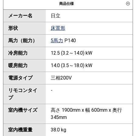
商品仕様
メーカー名
日立
形状
床置形
馬力（能力）
5馬力
P140
冷房能力
12.5 (3.2～14.0) kW
暖房能力
14.0 (3.5～18.0) kW
電源タイプ
三相200V
リモコンタイ
-
プ
室内機サイズ
高さ 1900mm x 幅 600mm x 奥行
345mm
室内機重量
38.0 kg