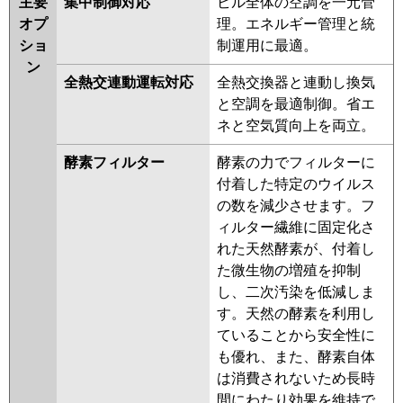
主要
集中制御対応
ビル全体の空調を一元管
オプ
理。エネルギー管理と統
ショ
制運用に最適。
ン
全熱交連動運転対応
全熱交換器と連動し換気
と空調を最適制御。省エ
ネと空気質向上を両立。
酵素フィルター
酵素の力でフィルターに
付着した特定のウイルス
の数を減少させます。フ
ィルター繊維に固定化さ
れた天然酵素が、付着し
た微生物の増殖を抑制
し、二次汚染を低減しま
す。天然の酵素を利用し
ていることから安全性に
も優れ、また、酵素自体
は消費されないため長時
間にわたり効果を維持で