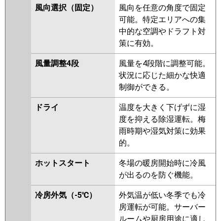
風向選択（固定）
風向を任意の角度で固定
PSZX-ERMP112KR
可能。特定エリアへの集
日立
RPV-GP112RHNP2
RPV-
中的な空調やドラフト対
GP112RSHP5
RPV-GP112RHNP1
策に有効。
RPV-GP112RSHP4
RPV-
風量調整4段
風量を4段階に調整可能。
GP112RSHP3
RPV-GP112RHNP
状況に応じた細かな快適
RPV-GP112RSHP2
RPV-
制御ができる。
AP112HNP5
RPV-AP112HNP5-
kobe
RPV-GP112RSHP1
ドライ
温度を大きく下げずに湿
度を抑える除湿運転。梅
三菱重工
FDFV1125HPA5SB
雨時期や湿気対策に効果
FDFK1125HP5SA
的。
FDFV1125HPA5SA
FDFK1125HP5S
ホットスタート
冬場の暖房開始時に冷風
FDFV1125HPA5S
が出るのを防ぐ機能。
パナソニック
PA-P112B7KDB
PA-P112B7KDNB
冷房外気（-5℃）
外気温が低い冬季でも冷
PA-P112B7HDB
PA-P112B7HDNB
房運転が可能。サーバー
PA-P112B7KD
PA-P112B7KDN
ルームや厨房用途に適し