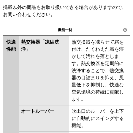
掲載以外の商品もお取り扱いできる場合がありますので、
日立
RPV-GP112RHNP3
東芝
RFSB11234BU
RFHB11231BU
お問い合わせください。
RFSB11233BU
AFEB11237B
三菱重工
FDFV1126HP5SB
RFHB11231B
RFSB11233B
機能一覧
ALHB11254B
ALHB11254B-R
パナソニック
PA-P112B7HDC
PA-
AFHB11264B
AFHB11264B-R
快適
熱交換器「凍結洗
熱交換器を凍らせて霜を
P112B7HDNC
ALEB11257B
ALSB11257B
性能
浄」
付け、たくわえた霜を溶
AFEB11267B
AFSB11267B
かして汚れを落としま
す。熱交換器を定期的に
三菱電機
PSZX-HRMP112K5
PSZX-
洗浄することで、熱交換
ERMP112K5
PSZX-HRMP112K4
器の目詰まりを抑え、風
PSZX-ERMP112K4
PSZX-
量低下を抑制し、快適な
HRMP112K3
PSZX-ERMP112K3
空気環境の持続に貢献し
PSZX-HRMP112K2
PSZX-
ます。
ERMP112K2
PSZX-HRMP112KZ
PSZX-ERMP112KZ
PSZX-
オートルーバー
吹出口のルーバーを上下
HRMP112KY
PSZX-ERMP112KY
に自動的にスイングする
PSZX-HRMP112KV
PSZX-
機能。
ERMP112KW
PSZX-ERMP112KV