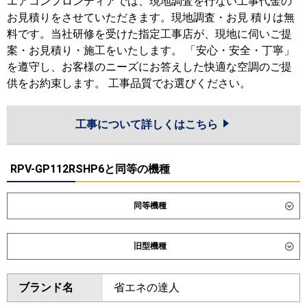
エアコンフロンティアでは、現地調査を行ない工事代金の
お見積りをさせていただきます。現地調査・お見 積りは無
料です。当社研修を受けた指定工事店が、現地に伺いご提
案・お見積り・施工をいたします。 「安心・安全・丁寧」
を遵守し、お客様のニーズにお答えした快適な空調のご提
供をお約束します。 工事品質でお選びください。
工事について詳しくはこちら
RPV-GP112RSHP6と同等の機種
同等機種
ダイキン
SZRV112CD
SDRV112BBD
旧型機種
東芝
GFHB11211BU
GFSB11214BU
ダイキン
SZRV112BZD
SZRV112BYD
ブランド名
省エネの達人
三菱電機
PSZX-HRMP112K6
PSZX-
SZRV112BJD
SDRV112BD
ERMP112K6
SZRV112BFD
SZRV112BCD