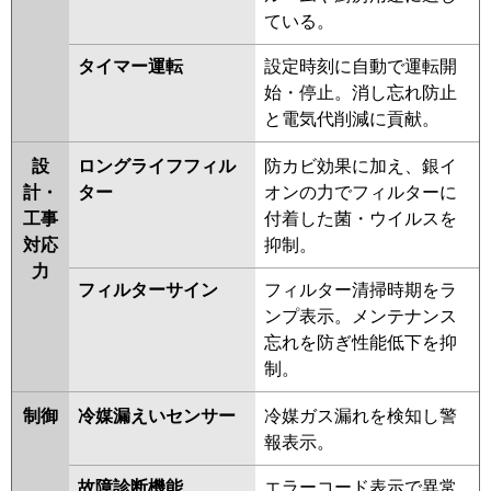
PA-P112B7HD
PA-P112B7HDN
ている。
PA-P112B6KDB
PA-P112B6KDNB
PA-P112B6CDB
PA-P112B6CDNB
タイマー運転
設定時刻に自動で運転開
PA-P112B6HDB
PA-P112B6HDNB
始・停止。消し忘れ防止
PA-P112B6HDA
PA-
と電気代削減に貢献。
P112B6HDN1
設
ロングライフフィル
防カビ効果に加え、銀イ
計・
ター
オンの力でフィルターに
工事
付着した菌・ウイルスを
対応
抑制。
力
フィルターサイン
フィルター清掃時期をラ
ンプ表示。メンテナンス
忘れを防ぎ性能低下を抑
制。
制御
冷媒漏えいセンサー
冷媒ガス漏れを検知し警
報表示。
故障診断機能
エラーコード表示で異常