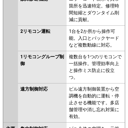
箇所を迅速特定。修理時
間短縮とダウンタイム削
減に貢献。
2リモコン運転
1台を2か所から操作可
能。入口とバックヤード
など複数動線に対応。
1リモコングループ制
複数台を1つのリモコンで
御
一括操作。管理効率向上
と操作ミス防止に役立
つ。
遠方制御対応
ビル遠方制御装置から空
調機を自動的に運転・停
止させる機能です。多店
舗管理や消し忘れ対策に
有効。