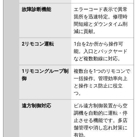
故障診断機能
エラーコード表示で異常
箇所を迅速特定。修理時
間短縮とダウンタイム削
減に貢献。
2リモコン運転
1台を2か所から操作可
能。入口とバックヤード
など複数動線に対応。
1リモコングループ制
複数台を1つのリモコンで
御
一括操作。管理効率向上
と操作ミス防止に役立
つ。
遠方制御対応
ビル遠方制御装置から空
調機を自動的に運転・停
止させる機能です。多店
舗管理や消し忘れ対策に
有効。