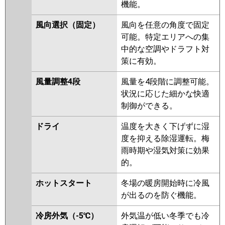
機能。
FDFZ1125HP5SA
FDFZ1125HP5S
風向選択（固定）
風向を任意の角度で固定
可能。特定エリアへの集
パナソニック
PA-P112B7GDB
PA-P112B7GDNB
中的な空調やドラフト対
PA-P112B7GD
PA-P112B7GDN
策に有効。
PA-P112B6GDB
PA-P112B6GDNB
PA-P112B6GDA
PA-P112B6GDN1
風量調整4段
風量を4段階に調整可能。
状況に応じた細かな快適
制御ができる。
ドライ
温度を大きく下げずに湿
度を抑える除湿運転。梅
雨時期や湿気対策に効果
的。
ホットスタート
冬場の暖房開始時に冷風
が出るのを防ぐ機能。
冷房外気（-5℃）
外気温が低い冬季でも冷