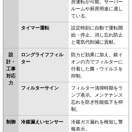
房運転が可能。サーバー
ルームや厨房用途に適し
ている。
タイマー運転
設定時刻に自動で運転開
始・停止。消し忘れ防止
と電気代削減に貢献。
設
ロングライフフィル
防カビ効果に加え、銀イ
計・
ター
オンの力でフィルターに
工事
付着した菌・ウイルスを
対応
抑制。
力
フィルターサイン
フィルター清掃時期をラ
ンプ表示。メンテナンス
忘れを防ぎ性能低下を抑
制。
制御
冷媒漏えいセンサー
冷媒ガス漏れを検知し警
報表示。