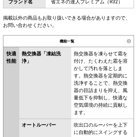
ブランド名
省エネの達人プレミアム（R32）
三菱電機
PSZX-DHRMP112K6
PSZX-
SSRV112BJD
SSRV112BFD
ZRMP112K6
SSRV112BCD
掲載以外の商品もお取り扱いできる場合がありますので、
日立
RPV-GP112RGHP6
東芝
RFXB11233BU
お問い合わせください。
三菱重工
FDFZ1126HP5SB
三菱電機
PSZX-DHRMP112K5
PSZX-
機能一覧
ZRMP112K5
PSZX-DHRMP112K4
パナソニック
PA-P112B7GDNC
PA-P112B7GDC
PSZX-ZRMP112K4
PSZX-
快適
熱交換器「凍結洗
熱交換器を凍らせて霜を
DHRMP112K3
PSZX-ZRMP112K3
性能
浄」
付け、たくわえた霜を溶
PSZX-DHRMP112K2
PSZX-
かして汚れを落としま
ZRMP112K2
PSZX-ZRMP112KZ
す。熱交換器を定期的に
PSZX-ZRMP112KY
PSZX-
洗浄することで、熱交換
ZRMP112KV
PSZX-ZRMP112KR
器の目詰まりを抑え、風
量低下を抑制し、快適な
日立
RPV-GP112RGHP5
RPV-
空気環境の持続に貢献し
GP112RGHP3
RPV-GP112RGHP2
ます。
RPV-AP112GHP6-kobe
RPV-
AP112GHP6
RPV-GP112RGHP1
オートルーバー
吹出口のルーバーを上下
に自動的にスイングする
三菱重工
FDFZ1125HP5SB