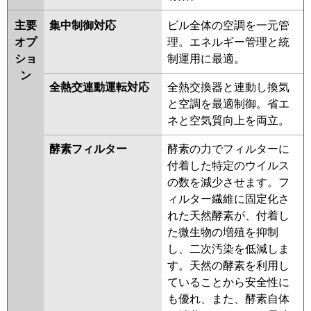
主要
集中制御対応
ビル全体の空調を一元管
オプ
理。エネルギー管理と統
ショ
制運用に最適。
ン
全熱交連動運転対応
全熱交換器と連動し換気
と空調を最適制御。省エ
ネと空気質向上を両立。
酵素フィルター
酵素の力でフィルターに
付着した特定のウイルス
の数を減少させます。フ
ィルター繊維に固定化さ
れた天然酵素が、付着し
た微生物の増殖を抑制
し、二次汚染を低減しま
す。天然の酵素を利用し
ていることから安全性に
も優れ、また、酵素自体