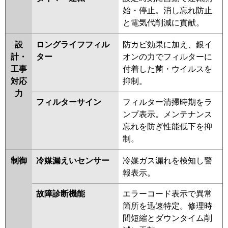
始・停止。消し忘れ防止
と電気代削減に貢献。
設
ロングライフフィル
防カビ効果に加え、銀イ
計・
ター
オンの力でフィルターに
工事
付着した菌・ウイルスを
対応
抑制。
力
フィルターサイン
フィルター清掃時期をラ
ンプ表示。メンテナンス
忘れを防ぎ性能低下を抑
制。
制御
冷媒漏えいセンサー
冷媒ガス漏れを検知し警
報表示。
故障診断機能
エラーコード表示で異常
箇所を迅速特定。修理時
間短縮とダウンタイム削