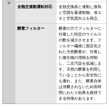
ン
全熱交連動運転対応
全熱交換器と連動し換気
と空調を最適制御。省エ
ネと空気質向上を両立。
酵素フィルター
酵素の力でフィルターに
付着した特定のウイルス
の数を減少させます。フ
ィルター繊維に固定化さ
れた天然酵素が、付着し
た微生物の増殖を抑制
し、二次汚染を低減しま
す。天然の酵素を利用し
ていることから安全性に
も優れ、また、酵素自体
は消費されないため長時
間にわたり効果を維持で
きる特徴があります。