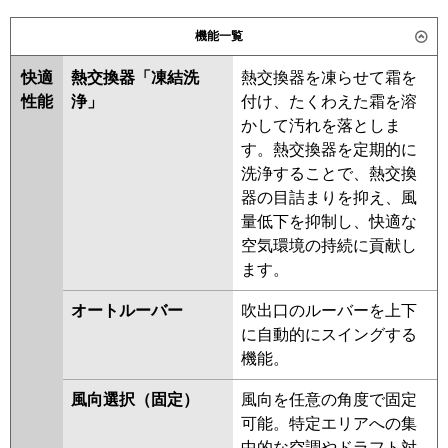
日立
パナソニック
機能一覧
三菱重工
快適
熱交換器「凍結洗
熱交換器を凍らせて霜を
パナソニック
性能
浄」
付け、たくわえた霜を溶
かして汚れを落としま
す。熱交換器を定期的に
洗浄することで、熱交換
器の目詰まりを抑え、風
量低下を抑制し、快適な
空気環境の持続に貢献し
ます。
オートルーバー
吹出口のルーバーを上下
に自動的にスイングする
機能。
風向選択（固定）
風向を任意の角度で固定
可能。特定エリアへの集
中的な空調やドラフト対