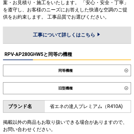
案・お見積り・施工をいたします。 「安心・安全・丁寧」
を遵守し、お客様のニーズにお答えした快適な空調のご提
供をお約束します。 工事品質でお選びください。
工事について詳しくはこちら
RPV-AP280GHW5と同等の機種
同等機種
ダイキン
旧型機種
東芝
ダイキン
ブランド名
省エネの達人プレミアム（R410A)
三菱電機
東芝
日立
掲載以外の商品もお取り扱いできる場合がありますので、
三菱電機
お問い合わせください。
三菱重工