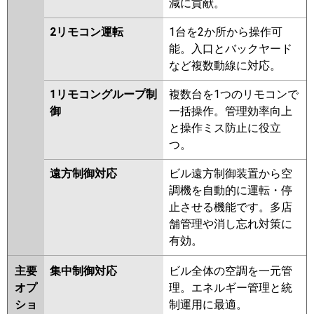
減に貢献。
2リモコン運転
1台を2か所から操作可
能。入口とバックヤード
など複数動線に対応。
1リモコングループ制
複数台を1つのリモコンで
御
一括操作。管理効率向上
と操作ミス防止に役立
つ。
遠方制御対応
ビル遠方制御装置から空
調機を自動的に運転・停
止させる機能です。多店
舗管理や消し忘れ対策に
有効。
主要
集中制御対応
ビル全体の空調を一元管
オプ
理。エネルギー管理と統
ショ
制運用に最適。