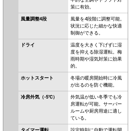
策に有効。
風量調整4段
風量を4段階に調整可能。
状況に応じた細かな快適
制御ができる。
ドライ
温度を大きく下げずに湿
度を抑える除湿運転。梅
雨時期や湿気対策に効果
的。
ホットスタート
冬場の暖房開始時に冷風
が出るのを防ぐ機能。
冷房外気（-5℃）
外気温が低い冬季でも冷
房運転が可能。サーバー
ルームや厨房用途に適し
ている。
タイマー運転
設定時刻に自動で運転開