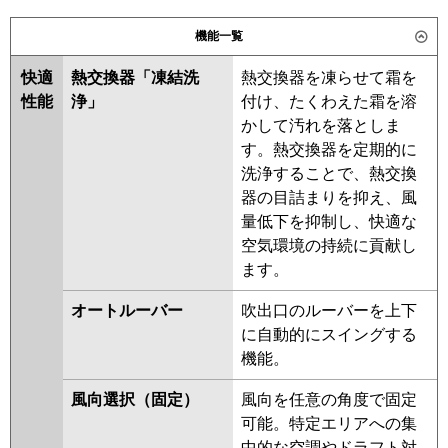
日立
RPV-GP140RGHP
パナソニック
機能一覧
三菱重工
快適
熱交換器「凍結洗
熱交換器を凍らせて霜を
パナソニック
性能
浄」
付け、たくわえた霜を溶
かして汚れを落としま
す。熱交換器を定期的に
洗浄することで、熱交換
器の目詰まりを抑え、風
量低下を抑制し、快適な
空気環境の持続に貢献し
ます。
オートルーバー
吹出口のルーバーを上下
に自動的にスイングする
機能。
風向選択（固定）
風向を任意の角度で固定
可能。特定エリアへの集
中的な空調やドラフト対