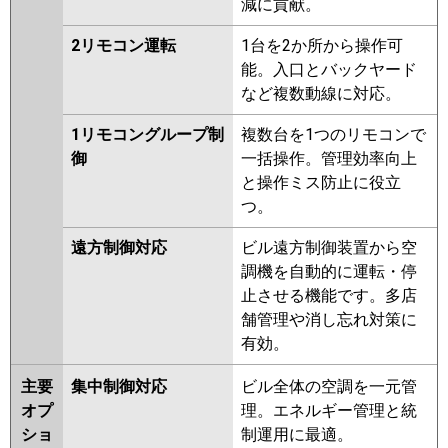
減に貢献。
2リモコン運転
1台を2か所から操作可
能。入口とバックヤード
など複数動線に対応。
1リモコングループ制
複数台を1つのリモコンで
御
一括操作。管理効率向上
と操作ミス防止に役立
つ。
遠方制御対応
ビル遠方制御装置から空
調機を自動的に運転・停
止させる機能です。多店
舗管理や消し忘れ対策に
有効。
主要
集中制御対応
ビル全体の空調を一元管
オプ
理。エネルギー管理と統
ショ
制運用に最適。