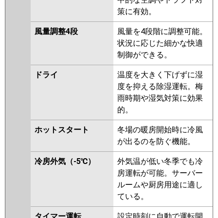
策に有効。
風量調整4段
風量を4段階に調整可能。
状況に応じた細かな快適
制御ができる。
ドライ
温度を大きく下げずに湿
度を抑える除湿運転。梅
雨時期や湿気対策に効果
的。
ホットスタート
冬場の暖房開始時に冷風
が出るのを防ぐ機能。
冷房外気（-5℃）
外気温が低い冬季でも冷
房運転が可能。サーバー
ルームや厨房用途に適し
ている。
タイマー運転
設定時刻に自動で運転開