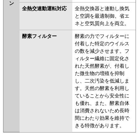
ン
全熱交連動運転対応
全熱交換器と連動し換気
と空調を最適制御。省エ
ネと空気質向上を両立。
酵素フィルター
酵素の力でフィルターに
付着した特定のウイルス
の数を減少させます。フ
ィルター繊維に固定化さ
れた天然酵素が、付着し
た微生物の増殖を抑制
し、二次汚染を低減しま
す。天然の酵素を利用し
ていることから安全性に
も優れ、また、酵素自体
は消費されないため長時
間にわたり効果を維持で
きる特徴があります。