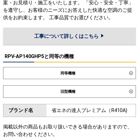
案・お見積り・施工をいたします。 「安心・安全・丁寧」
を遵守し、お客様のニーズにお答えした快適な空調のご提
供をお約束します。 工事品質でお選びください。
工事について詳しくはこちら
RPV-AP140GHP5と同等の機種
同等機種
ダイキン
旧型機種
東芝
ダイキン
ブランド名
省エネの達人プレミアム（R410A)
三菱電機
東芝
日立
掲載以外の商品もお取り扱いできる場合がありますので、
三菱電機
お問い合わせください。
三菱重工