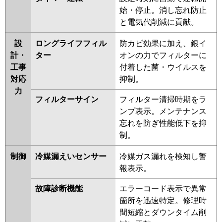
始・停止。消し忘れ防止
と電気代削減に貢献。
設
ロングライフフィル
防カビ効果に加え、銀イ
計・
ター
オンの力でフィルターに
工事
付着した菌・ウイルスを
対応
抑制。
力
フィルターサイン
フィルター清掃時期をラ
ンプ表示。メンテナンス
忘れを防ぎ性能低下を抑
制。
制御
冷媒漏えいセンサー
冷媒ガス漏れを検知し警
報表示。
故障診断機能
エラーコード表示で異常
箇所を迅速特定。修理時
間短縮とダウンタイム削