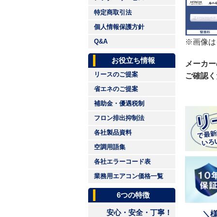
特定商取引法
個人情報保護方針
※画像は
Q&A
お役立ち情報
メーカー
リースのご提案
ご確認く
省エネのご提案
補助金・優遇税制
フロン排出抑制法
各社製品資料
空調用語集
各社エラーコード表
業務用エアコン価格一覧
6つの特徴
安心・安全・丁寧！
＼