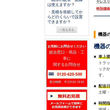
ヤレスリ
は使えますか？
特別価
・見積を依頼してか
らどのくらいで設置
できますか？
一覧を見る
機器
機器
お気軽にお問合せください
総合窓口・商品・工
■
車上
事に
トラ
関するお問合せ
ック
0120-620-500
す。
受付時間 平日9:00-18:00
■
配送
土曜
■
時間
地域