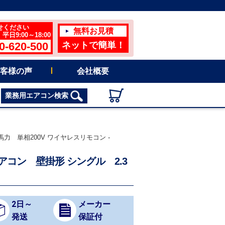
せください
無料お見積
日9:00～18:00
0-620-500
ネットで簡単！
客様の声
会社概要
業務用エアコン検索
馬力 単相200V ワイヤレスリモコン -
エアコン 壁掛形 シングル 2.3
2日～
メーカー
発送
保証付