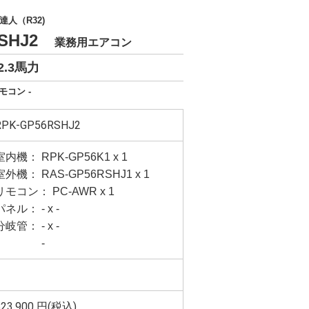
人（R32)
RSHJ2
業務用エアコン
2.3馬力
モコン -
RPK-GP56RSHJ2
室内機： RPK-GP56K1 x 1
室外機： RAS-GP56RSHJ1 x 1
リモコン： PC-AWR x 1
パネル： - x -
分岐管： - x -
-
823,900
円(税込)