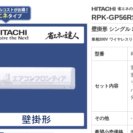
省エネの達
RPK-GP56
壁掛形 シングル 
単相200V ワイヤレスリ
型番
セット内容
その他
-
希望小売価格