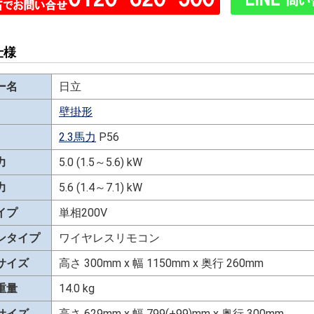
仕様
ー名
日立
壁掛形
2.3馬力
P56
力
5.0 (1.5～5.6) kW
力
5.6 (1.4～7.1) kW
イプ
単相200V
ンタイプ
ワイヤレスリモコン
サイズ
高さ 300mm x 幅 1150mm x 奥行 260mm
重量
14.0 kg
サイズ
高さ 629mm x 幅 799(+99)mm x 奥行 300mm