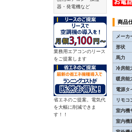
器・発電機など
商品
メーカ
形状
業務用エアコンのリース
馬力
をご提案します
冷房能
暖房能
電源タ
省エネのご提案。電気代
リモコ
を大幅に削減できま
室内機
す！！
室内機
室外機