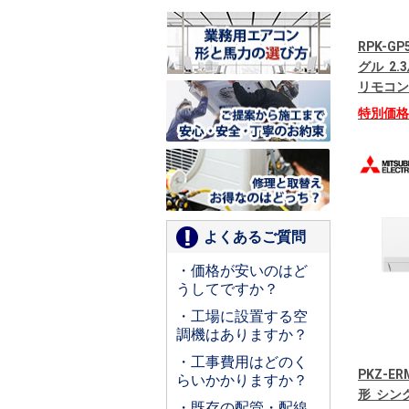
RPK-G
グル 2.
リモコン
特別価
よくあるご質問
・価格が安いのはど
うしてですか？
・工場に設置する空
調機はありますか？
・工事費用はどのく
PKZ-E
らいかかりますか？
形 シング
・既存の配管・配線