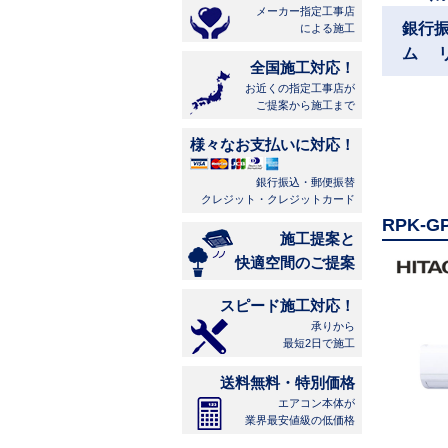
メーカー指定工事店
銀行
による施工
ム 
全国施工対応！
お近くの指定工事店が
ご提案から施工まで
様々なお支払いに対応！
銀行振込・郵便振替
クレジット・クレジットカード
RPK-
施工提案と
快適空間のご提案
スピード施工対応！
承りから
最短2日で施工
送料無料・特別価格
エアコン本体が
業界最安値級の低価格