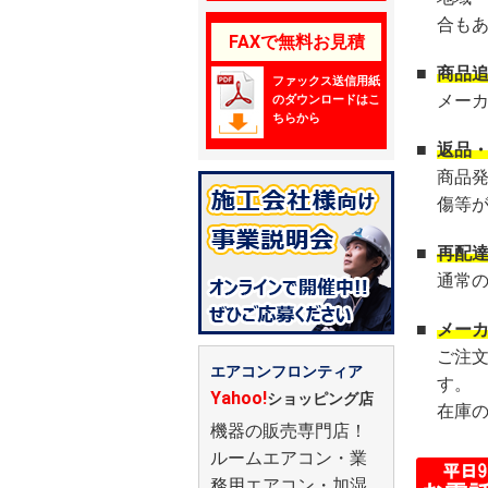
合も
FAXで無料お見積
■
商品
ファックス送信用紙
メー
のダウンロードはこ
ちらから
■
返品
商品
傷等
■
再配
通常
■
メー
ご注
エアコンフロンティア
す。
Yahoo!
ショッピング店
在庫
機器の販売専門店！
ルームエアコン・業
務用エアコン・加湿