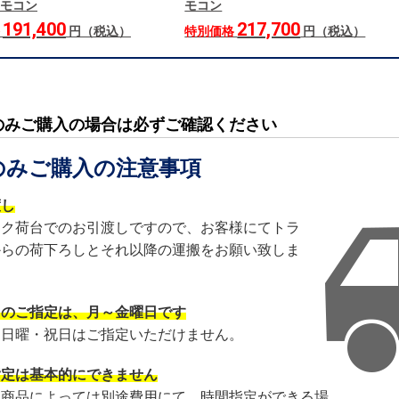
モコン
モコン
191,400
217,700
格
円（税込）
特別価格
円（税込）
のみご購入の場合は必ずご確認ください
のみご購入の注意事項
渡し
ック荷台でのお引渡しですので、お客様にてトラ
からの荷下ろしとそれ以降の運搬をお願い致しま
日のご指定は、月～金曜日です
・日曜・祝日はご指定いただけません。
指定は基本的にできません
・商品によっては別途費用にて、時間指定ができる場