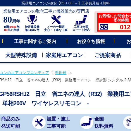
業務用エアコンが激安【85％OFF～】工事費見積り無料
業務用エアコンの取付工事と機器販売の専門店
お気軽にお問合わ
80
受付時間 平
周年
012
創業
1946
年
特定建設業
メーカー指定
工事は全国
80
年の実績
第64687号
安心・丁寧な工事
スピード対応
工事に関するご案内
お役立ち情報
お
大型特殊設備
家庭用エアコン
ご提案商品
コンのエアコンフロンティア
壁掛形
56RSHJ2 日立 省エネの達人（R32) 業務用エアコン 壁掛形 シングル 2.3
-GP56RSHJ2 日立 省エネの達人（R32) 業務用
 単相200V ワイヤレスリモコン -
商品のみ
設置・施工
全国
発送可能
工事可能
送料無料