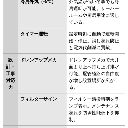
冷房外気（-5℃）
外気温が低い冬季でも冷
房運転が可能。サーバー
ルームや厨房用途に適し
ている。
タイマー運転
設定時刻に自動で運転開
始・停止。消し忘れ防止
と電気代削減に貢献。
設
ドレンアップメカ
ドレンアップメカで天井
計・
面より上へ持ち上げ排水
工事
可能。配管経路の自由度
対応
が増し設置場所が広が
力
る。
フィルターサイン
フィルター清掃時期をラ
ンプ表示。メンテナンス
忘れを防ぎ性能低下を抑
制。