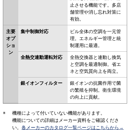
止させる機能です。多店
舗管理や消し忘れ対策に
有効。
主要
集中制御対応
ビル全体の空調を一元管
オプ
理。エネルギー管理と統
ショ
制運用に最適。
ン
全熱交連動運転対応
全熱交換器と連動し換気
と空調を最適制御。省エ
ネと空気質向上を両立。
銀イオンフィルター
銀イオンの抗菌作用で菌
の繁殖を抑制。衛生環境
の向上に貢献。
※
機種によって付いていない機能があります。
機能についての詳細はメーカー資料をご確認くださ
い。
各メーカーのカタログ一覧ページはこちらから→