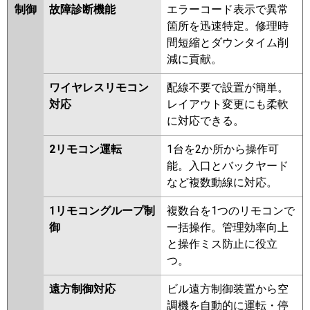
制御
故障診断機能
エラーコード表示で異常
箇所を迅速特定。修理時
間短縮とダウンタイム削
減に貢献。
ワイヤレスリモコン
配線不要で設置が簡単。
対応
レイアウト変更にも柔軟
に対応できる。
2リモコン運転
1台を2か所から操作可
能。入口とバックヤード
など複数動線に対応。
1リモコングループ制
複数台を1つのリモコンで
御
一括操作。管理効率向上
と操作ミス防止に役立
つ。
遠方制御対応
ビル遠方制御装置から空
調機を自動的に運転・停