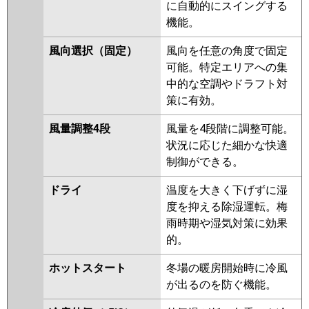
ERMP50SKV
PKZ-ERMP50SKLR
に自動的にスイングする
PKZ-ERMP50SKR
機能。
日立
RPK-GP50RSHJ6
RPK-
風向選択（固定）
風向を任意の角度で固定
GP50RSHJ5
RPK-GP50RSHJ4
可能。特定エリアへの集
RPK-GP50RSHJ3
中的な空調やドラフト対
策に有効。
三菱重工
FDKV505HKA5SA
FDKV505HK5SA
FDKV505HK5S
風量調整4段
風量を4段階に調整可能。
状況に応じた細かな快適
パナソニック
PA-P50K7SHBX
PA-P50K7SHB
制御ができる。
PA-P50K7SH
PA-P50K6SCB
PA-
P50K6SHB
PA-P50K6SHA
ドライ
温度を大きく下げずに湿
度を抑える除湿運転。梅
雨時期や湿気対策に効果
的。
ホットスタート
冬場の暖房開始時に冷風
が出るのを防ぐ機能。