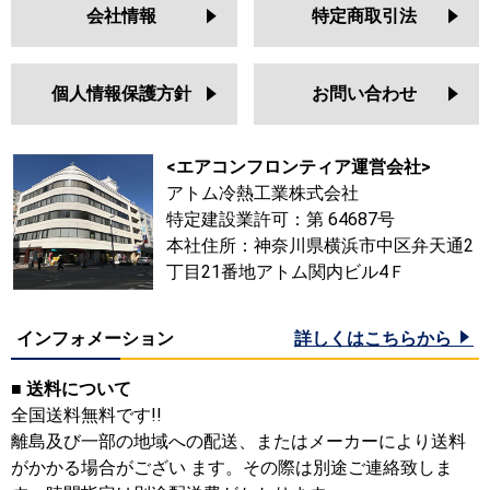
会社情報
特定商取引法
個人情報保護方針
お問い合わせ
<エアコンフロンティア運営会社>
アトム冷熱工業株式会社
特定建設業許可：第 64687号
本社住所：神奈川県横浜市中区弁天通2
丁目21番地アトム関内ビル4Ｆ
インフォメーション
詳しくはこちらから
■ 送料について
全国送料無料です!!
離島及び一部の地域への配送、またはメーカーにより送料
がかかる場合がござい ます。その際は別途ご連絡致しま