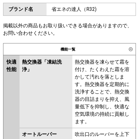
ダイキン
SZRA50BYV
SZRA50BYNV
GKSA05013JXU
ブランド名
省エネの達人（R32)
SZRA50BJV
SZRA50BJNV
GKSA05013JMUB
SZRA50BFV
SZRA50BFNV
三菱電機
PKZ-ERMP50SL6
PKZ-
SZRA50BCV
SZRA50BCNV
掲載以外の商品もお取り扱いできる場合がありますので、
ERMP50SLL6
お問い合わせください。
東芝
RKSA05043JMUB
RKSA05043JXU
日立
RPK-GP50RSHJ7
RKSA05043JMU
RKSA05033JX
機能一覧
RKSA05033JM
AKSA05067JM
三菱重工
FDKV506HK6S
AKSA05067JX
快適
熱交換器「凍結洗
熱交換器を凍らせて霜を
性能
浄」
付け、たくわえた霜を溶
パナソニック
PA-P50K7SHCX
PA-P50K7SHC
三菱電機
PKZ-ERMP50SL5
PKZ-
かして汚れを落としま
ERMP50SLL5
PKZ-ERMP50SL4
す。熱交換器を定期的に
PKZ-ERMP50SLL4
PKZ-
洗浄することで、熱交換
ERMP50SLL3
PKZ-ERMP50SL3
器の目詰まりを抑え、風
PKZ-ERMP50SLL2
PKZ-
量低下を抑制し、快適な
ERMP50SL2
PKZ-ERMP50SLLZ
空気環境の持続に貢献し
PKZ-ERMP50SLZ
PKZ-
ます。
ERMP50SKLY
PKZ-ERMP50SKY
PKZ-ERMP50SKLV
PKZ-
オートルーバー
吹出口のルーバーを上下